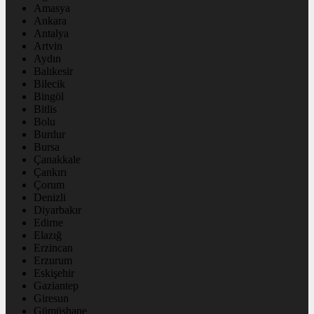
Amasya
Ankara
Antalya
Artvin
Aydın
Balıkesir
Bilecik
Bingöl
Bitlis
Bolu
Burdur
Bursa
Çanakkale
Çankırı
Çorum
Denizli
Diyarbakır
Edirne
Elazığ
Erzincan
Erzurum
Eskişehir
Gaziantep
Giresun
Gümüşhane