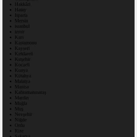
Hakkâri
Hatay
Isparta
Mersin
istanbul
izmir
Kars
Kastamonu
Kayseri
Kırklareli
Kırşehir
Kocaeli
Konya
Kütahya
Malatya
Manisa
Kahramanmaraş
Mardin
Muğla
Muş
Nevşehir
Niğde
Ordu
Rize
Sakarya