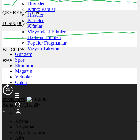
Dövizler
Kripto Paralar
ÇEYREK ALTIN
Hisseler
12:00
13:00
14:00
15:00
16:00
Pariteler
10.906,00
%2,57
Altınlar
Vizyondaki Filmler
Haftanın Filmleri
Popüler Fragmanlar
Vizyon Takvimi
BİTCOİN
00:00
00:00
00:00
00:00
00:00
Gündem
Spor
฿
%
Ekonomi
Magazin
Videolar
Galeri
İmsak
Vakti
02:00
İstanbul
AÇIK
28°
Adana
Adıyaman
Afyonkarahisar
Ağrı