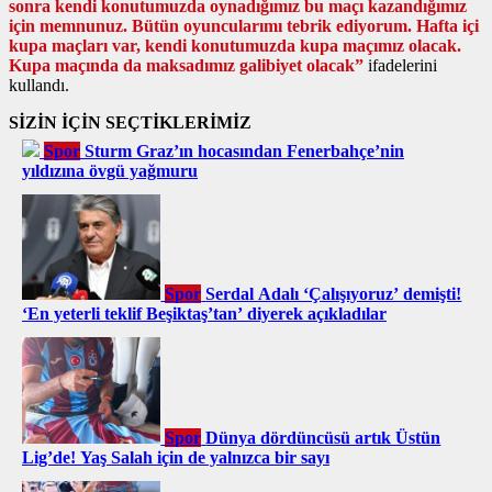
sonra kendi konutumuzda oynadığımız bu maçı kazandığımız
için memnunuz. Bütün oyuncularımı tebrik ediyorum. Hafta içi
kupa maçları var, kendi konutumuzda kupa maçımız olacak.
Kupa maçında da maksadımız galibiyet olacak”
ifadelerini
kullandı.
SİZİN İÇİN SEÇTİKLERİMİZ
Spor
Sturm Graz’ın hocasından Fenerbahçe’nin
yıldızına övgü yağmuru
Spor
Serdal Adalı ‘Çalışıyoruz’ demişti!
‘En yeterli teklif Beşiktaş’tan’ diyerek açıkladılar
Spor
Dünya dördüncüsü artık Üstün
Lig’de! Yaş Salah için de yalnızca bir sayı