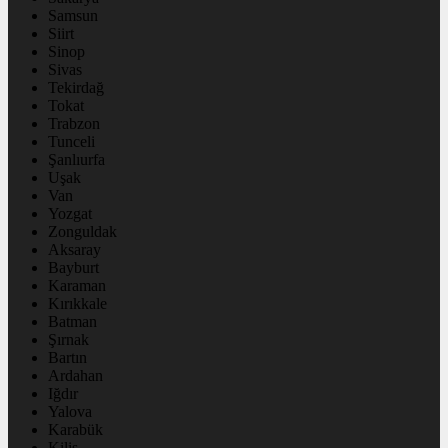
Samsun
Siirt
Sinop
Sivas
Tekirdağ
Tokat
Trabzon
Tunceli
Şanlıurfa
Uşak
Van
Yozgat
Zonguldak
Aksaray
Bayburt
Karaman
Kırıkkale
Batman
Şırnak
Bartın
Ardahan
Iğdır
Yalova
Karabük
Kilis