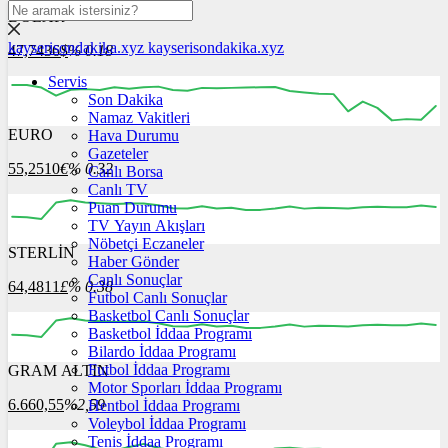
DOLAR
kayserisondakika.xyz
kayserisondakika.xyz
47,7436
$
% 0.18
Servis
Son Dakika
Namaz Vakitleri
EURO
Hava Durumu
12:00
13:00
14:00
15:00
16:00
Gazeteler
55,2510
€
% 0.32
Canlı Borsa
Canlı TV
Puan Durumu
TV Yayın Akışları
Nöbetçi Eczaneler
STERLİN
12:00
13:00
Haber Gönder
14:00
15:00
16:00
Canlı Sonuçlar
64,4811
£
% 0.38
Futbol Canlı Sonuçlar
Basketbol Canlı Sonuçlar
Basketbol İddaa Programı
Bilardo İddaa Programı
Futbol İddaa Programı
GRAM ALTIN
12:00
13:00
14:00
15:00
16:00
Motor Sporları İddaa Programı
6.660,55
%2,59
Hentbol İddaa Programı
Voleybol İddaa Programı
Tenis İddaa Programı