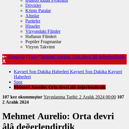
Bilardo İddaa Programı
Dövizler
Kripto Paralar
Altınlar
Pariteler
Hisseler
Vizyondaki Filmler
Haftanın Filmleri
Popüler Fragmanlar
Vizyon Takvimi
Anasayfa
/
Spor
/
Mehmet Aurelio: Orta devri âlâ değerlendirdik
Kayseri Son Dakika Haberleri Kayseri Son Dakika Kayseri
Haberleri
Spor
Mehmet Aurelio: Orta devri âlâ değerlendirdik
107 kez okunmuştur
Yayınlanma Tarihi: 2 Aralık 2024 00:00
107
2 Aralık 2024
Mehmet Aurelio: Orta devri
âlâ değerlendirdik