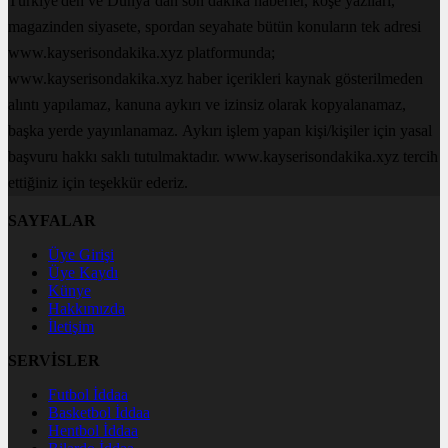
Türkiye'den ve Dünya’dan son dakika haberler, köşe yazıları,
magazinden siyasete, spordan seyahate bütün konuların tek adresi
www.kayserisondakika.xyz platformunda;
www.kayserisondakika.xyz haber içerikleri kaynak gösterilmeden
alıntı yapılamaz, kanuna aykırı ve izinsiz olarak kopyalanamaz,
başka yerde yayınlanamaz. Aykırı işlem yapan kişi/kişiler için yasal
başvuru hakkı saklı tutulmaktadır. www.kayserisondakika.xyz tercih
ettiğiniz için teşekkür ederiz.
SAYFALAR
Üye Girişi
Üye Kaydı
Künye
Hakkımızda
İletişim
SERVİSLER
Futbol İddaa
Basketbol İddaa
Hentbol İddaa