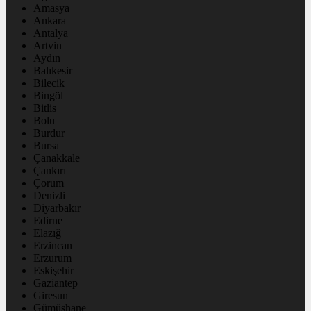
Amasya
Ankara
Antalya
Artvin
Aydın
Balıkesir
Bilecik
Bingöl
Bitlis
Bolu
Burdur
Bursa
Çanakkale
Çankırı
Çorum
Denizli
Diyarbakır
Edirne
Elazığ
Erzincan
Erzurum
Eskişehir
Gaziantep
Giresun
Gümüşhane