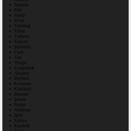
Samsun
Siirt
Sinop
Sivas
Tekirdağ
Tokat
Trabzon
Tunceli
Şanlıurfa
Uşak
Van
Yozgat
Zonguldak
Aksaray
Bayburt
Karaman
Kırıkkale
Batman
Şırnak
Bartın
Ardahan
Iğdır
Yalova
Karabük
Kilis