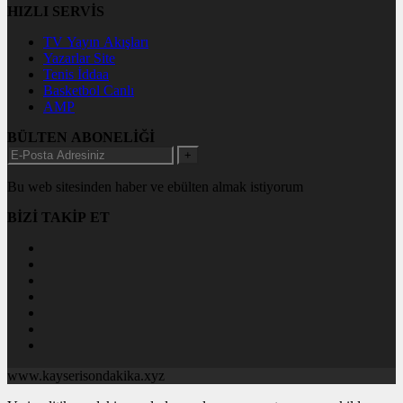
HIZLI SERVİS
TV Yayın Akışları
Yazarlar Site
Tenis İddaa
Basketbol Canlı
AMP
BÜLTEN ABONELİĞİ
+
Bu web sitesinden haber ve ebülten almak istiyorum
BİZİ TAKİP ET
www.kayserisondakika.xyz