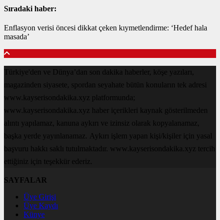
Sıradaki haber:
Enflasyon verisi öncesi dikkat çeken kıymetlendirme: ‘Hedef hala
masada’
Türkiye'den ve Dünya’dan son dakika haberler, köşe yazıları,
magazinden siyasete, spordan seyahate bütün konuların tek adresi
www.kayserisondakika.xyz platformunda;
www.kayserisondakika.xyz haber içerikleri kaynak gösterilmeden
alıntı yapılamaz, kanuna aykırı ve izinsiz olarak kopyalanamaz,
başka yerde yayınlanamaz. Aykırı işlem yapan kişi/kişiler için yasal
başvuru hakkı saklı tutulmaktadır. www.kayserisondakika.xyz tercih
ettiğiniz için teşekkür ederiz.
SAYFALAR
Üye Girişi
Üye Kaydı
Künye