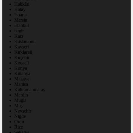
Hakkâri
Hatay
Isparta
Mersin
istanbul
izmir
Kars
Kastamonu
Kayseri
Kırklareli
Kırşehir
Kocaeli
Konya
Kütahya
Malatya
Manisa
Kahramanmaraş
Mardin
Muğla
Muş
Nevşehir
Niğde
Ordu
Rize
Sakarya