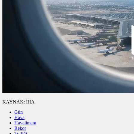
KAYNAK:
İHA
Gün
Hava
Havalimanı
Rekor
Trafiği