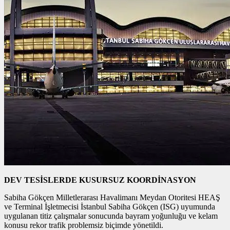
DEV TESİSLERDE KUSURSUZ KOORDİNASYON
Sabiha Gökçen Milletlerarası Havalimanı Meydan Otoritesi HEAŞ
ve Terminal İşletmecisi İstanbul Sabiha Gökçen (ISG) uyumunda
uygulanan titiz çalışmalar sonucunda bayram yoğunluğu ve kelam
konusu rekor trafik problemsiz biçimde yönetildi.