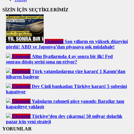
SİZİN İÇİN SEÇTİKLERİMİZ
Ekonomi
Son yılların en yüksek düzeyini
gördü! ABD ve Japonya’dan piyasaya şok müdahale!
Ekonomi
Altın fiyatlarında 4 ay sonra bir ilk! Fed
sonrası düşüş serisi sona mı eriyor?
Ekonomi
Türk vatandaşlarına vize kararı! 1 Kasım’dan
itibaren başlıyor
Ekonomi
Dev Çinli bankadan Türkiye kararı! 5 şubesini
kapatıyor
Ekonomi
Yağışların rahmeti güce yansıdı: Barajlar tam
kapasiteye yaklaştı
Ekonomi
Türkiye’den dev çıkarma! 50 milyar dolarlık
pazar için yeni strateji
YORUMLAR