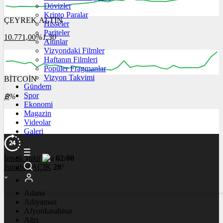
Dövizler
Kripto Paralar
ÇEYREK ALTIN
Hisseler
04:00
05:00
06:00
07:00
08:00
Pariteler
10.771,00
%1,30
Altınlar
Vizyondaki Filmler
Haftanın Filmleri
Popüler Fragmanlar
Vizyon Takvimi
BİTCOİN
00:00
00:00
00:00
00:00
00:00
Gündem
Spor
฿
%
Ekonomi
Magazin
Videolar
Galeri
İmsak
Vakti
02:00
İstanbul
AÇIK
28°
Adana
Adıyaman
Afyonkarahisar
Ağrı