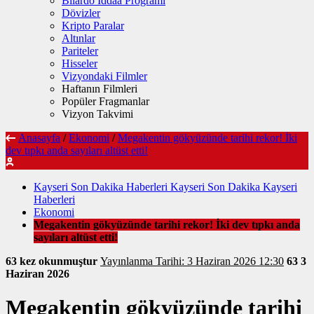
Bilardo İddaa Programı
Dövizler
Kripto Paralar
Altınlar
Pariteler
Hisseler
Vizyondaki Filmler
Haftanın Filmleri
Popüler Fragmanlar
Vizyon Takvimi
Anasayfa
/
Ekonomi
/
Megakentin gökyüzünde tarihi rekor! İki
dev tıpkı anda sayıları altüst etti!
Kayseri Son Dakika Haberleri Kayseri Son Dakika Kayseri
Haberleri
Ekonomi
Megakentin gökyüzünde tarihi rekor! İki dev tıpkı anda
sayıları altüst etti!
63 kez okunmuştur
Yayınlanma Tarihi: 3 Haziran 2026 12:30
63
3
Haziran 2026
Megakentin gökyüzünde tarihi