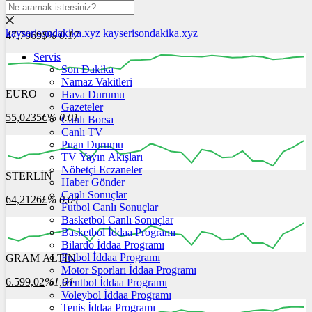
DOLAR
kayserisondakika.xyz
kayserisondakika.xyz
47,7069
$
% 0.17
Servis
Son Dakika
Namaz Vakitleri
EURO
Hava Durumu
04:00
05:00
06:00
07:00
08:00
Gazeteler
55,0235
€
% 0.01
Canlı Borsa
Canlı TV
Puan Durumu
TV Yayın Akışları
Nöbetçi Eczaneler
STERLİN
04:00
05:00
Haber Gönder
06:00
07:00
08:00
Canlı Sonuçlar
64,2126
£
% 0.04
Futbol Canlı Sonuçlar
Basketbol Canlı Sonuçlar
Basketbol İddaa Programı
Bilardo İddaa Programı
Futbol İddaa Programı
GRAM ALTIN
04:00
05:00
06:00
07:00
08:00
Motor Sporları İddaa Programı
6.599,02
%1,64
Hentbol İddaa Programı
Voleybol İddaa Programı
Tenis İddaa Programı