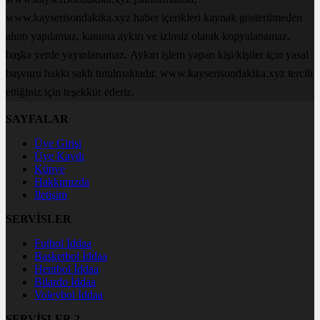
www.kayserisondakika.xyz haber içerikleri kaynak gösterilmeden
alıntı yapılamaz, kanuna aykırı ve izinsiz olarak kopyalanamaz,
başka yerde yayınlanamaz. Aykırı işlem yapan kişi/kişiler için yasal
başvuru hakkı saklı tutulmaktadır. www.kayserisondakika.xyz tercih
ettiğiniz için teşekkür ederiz.
SAYFALAR
Üye Girişi
Üye Kaydı
Künye
Hakkımızda
İletişim
SERVİSLER
Futbol İddaa
Basketbol İddaa
Hentbol İddaa
Bilardo İddaa
Voleybol İddaa
SERVİSLER 2