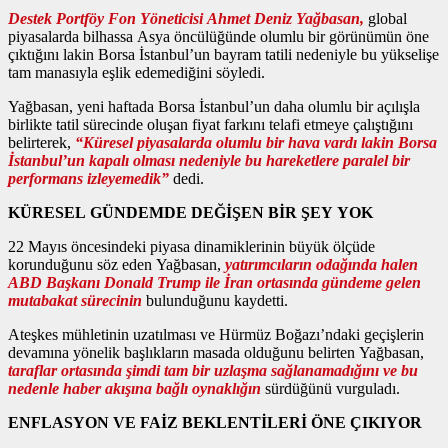
Destek Portföy Fon Yöneticisi Ahmet Deniz Yağbasan,
global
piyasalarda bilhassa Asya öncülüğünde olumlu bir görünümün öne
çıktığını lakin Borsa İstanbul’un bayram tatili nedeniyle bu yükselişe
tam manasıyla eşlik edemediğini söyledi.
Yağbasan, yeni haftada Borsa İstanbul’un daha olumlu bir açılışla
birlikte tatil sürecinde oluşan fiyat farkını telafi etmeye çalıştığını
belirterek,
“Küresel piyasalarda olumlu bir hava vardı lakin Borsa
İstanbul’un kapalı olması nedeniyle bu hareketlere paralel bir
performans izleyemedik”
dedi.
KÜRESEL GÜNDEMDE DEĞİŞEN BİR ŞEY YOK
22 Mayıs öncesindeki piyasa dinamiklerinin büyük ölçüde
korunduğunu söz eden Yağbasan,
yatırımcıların odağında halen
ABD Başkanı Donald Trump ile İran ortasında gündeme gelen
mutabakat sürecinin
bulunduğunu kaydetti.
Ateşkes mühletinin uzatılması ve Hürmüz Boğazı’ndaki geçişlerin
devamına yönelik başlıkların masada olduğunu belirten Yağbasan,
taraflar ortasında şimdi tam bir uzlaşma sağlanamadığını ve bu
nedenle haber akışına bağlı oynaklığın
sürdüğünü vurguladı.
ENFLASYON VE FAİZ BEKLENTİLERİ ÖNE ÇIKIYOR