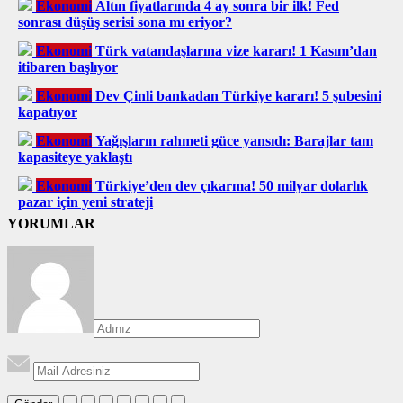
Ekonomi
Altın fiyatlarında 4 ay sonra bir ilk! Fed
sonrası düşüş serisi sona mı eriyor?
Ekonomi
Türk vatandaşlarına vize kararı! 1 Kasım’dan
itibaren başlıyor
Ekonomi
Dev Çinli bankadan Türkiye kararı! 5 şubesini
kapatıyor
Ekonomi
Yağışların rahmeti güce yansıdı: Barajlar tam
kapasiteye yaklaştı
Ekonomi
Türkiye’den dev çıkarma! 50 milyar dolarlık
pazar için yeni strateji
YORUMLAR