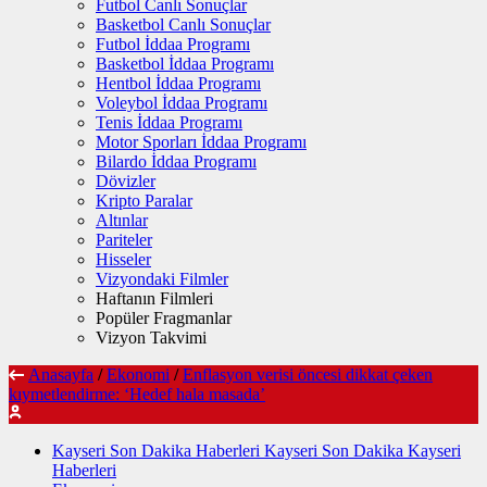
Futbol Canlı Sonuçlar
Basketbol Canlı Sonuçlar
Futbol İddaa Programı
Basketbol İddaa Programı
Hentbol İddaa Programı
Voleybol İddaa Programı
Tenis İddaa Programı
Motor Sporları İddaa Programı
Bilardo İddaa Programı
Dövizler
Kripto Paralar
Altınlar
Pariteler
Hisseler
Vizyondaki Filmler
Haftanın Filmleri
Popüler Fragmanlar
Vizyon Takvimi
Anasayfa
/
Ekonomi
/
Enflasyon verisi öncesi dikkat çeken
kıymetlendirme: ‘Hedef hala masada’
Kayseri Son Dakika Haberleri Kayseri Son Dakika Kayseri
Haberleri