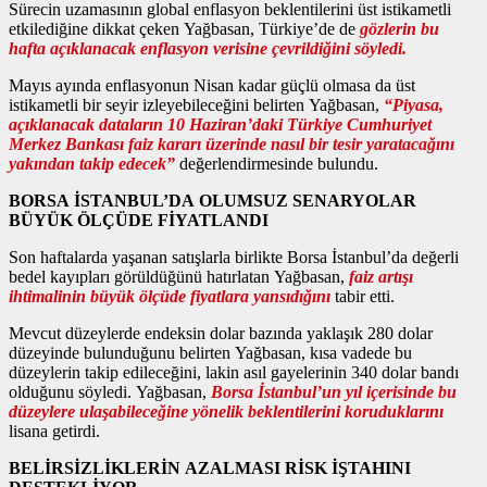
Sürecin uzamasının global enflasyon beklentilerini üst istikametli
etkilediğine dikkat çeken Yağbasan, Türkiye’de de
gözlerin bu
hafta açıklanacak enflasyon verisine çevrildiğini söyledi.
Mayıs ayında enflasyonun Nisan kadar güçlü olmasa da üst
istikametli bir seyir izleyebileceğini belirten Yağbasan,
“Piyasa,
açıklanacak dataların 10 Haziran’daki Türkiye Cumhuriyet
Merkez Bankası faiz kararı üzerinde nasıl bir tesir yaratacağını
yakından takip edecek”
değerlendirmesinde bulundu.
BORSA İSTANBUL’DA OLUMSUZ SENARYOLAR
BÜYÜK ÖLÇÜDE FİYATLANDI
Son haftalarda yaşanan satışlarla birlikte Borsa İstanbul’da değerli
bedel kayıpları görüldüğünü hatırlatan Yağbasan,
faiz artışı
ihtimalinin büyük ölçüde fiyatlara yansıdığını
tabir etti.
Mevcut düzeylerde endeksin dolar bazında yaklaşık 280 dolar
düzeyinde bulunduğunu belirten Yağbasan, kısa vadede bu
düzeylerin takip edileceğini, lakin asıl gayelerinin 340 dolar bandı
olduğunu söyledi. Yağbasan,
Borsa İstanbul’un yıl içerisinde bu
düzeylere ulaşabileceğine yönelik beklentilerini koruduklarını
lisana getirdi.
BELİRSİZLİKLERİN AZALMASI RİSK İŞTAHINI