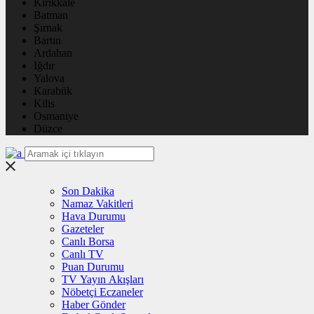
Kırıkkale
Batman
Şırnak
Bartın
Ardahan
Iğdır
Yalova
Karabük
Kilis
Osmaniye
Düzce
Son Dakika
Namaz Vakitleri
Hava Durumu
Gazeteler
Canlı Borsa
Canlı TV
Puan Durumu
TV Yayın Akışları
Nöbetçi Eczaneler
Haber Gönder