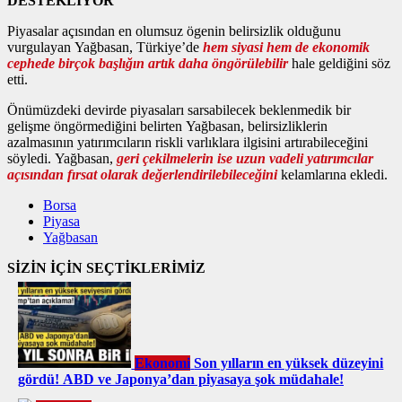
DESTEKLİYOR
Piyasalar açısından en olumsuz ögenin belirsizlik olduğunu
vurgulayan Yağbasan, Türkiye’de
hem siyasi hem de ekonomik
cephede birçok başlığın artık daha öngörülebilir
hale geldiğini söz
etti.
Önümüzdeki devirde piyasaları sarsabilecek beklenmedik bir
gelişme öngörmediğini belirten Yağbasan, belirsizliklerin
azalmasının yatırımcıların riskli varlıklara ilgisini artırabileceğini
söyledi. Yağbasan,
geri çekilmelerin ise uzun vadeli yatırımcılar
açısından fırsat olarak değerlendirilebileceğini
kelamlarına ekledi.
Borsa
Piyasa
Yağbasan
SİZİN İÇİN SEÇTİKLERİMİZ
Ekonomi
Son yılların en yüksek düzeyini
gördü! ABD ve Japonya’dan piyasaya şok müdahale!