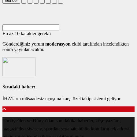
Gönder
En az 10 karakter gerekli
Gönderdiğiniz yorum
moderasyon
ekibi tarafından incelendikten
sonra yayınlanacaktır.
Sıradaki haber:
İHA’ların müsaadesiz uçuşuna karşı özel takip sistemi geliyor
Türkiye'den ve Dünya’dan son dakika haberler, köşe yazıları,
magazinden siyasete, spordan seyahate bütün konuların tek adresi
www.kayserisondakika.xyz platformunda;