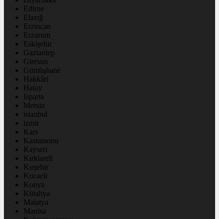
Edirne
Elazığ
Erzincan
Erzurum
Eskişehir
Gaziantep
Giresun
Gümüşhane
Hakkâri
Hatay
Isparta
Mersin
istanbul
izmir
Kars
Kastamonu
Kayseri
Kırklareli
Kırşehir
Kocaeli
Konya
Kütahya
Malatya
Manisa