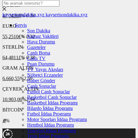
DOLAR
kayserisondakika.xyz
kayserisondakika.xyz
47,7436
$
% 0.18
Servis
EURO
Son Dakika
Namaz Vakitleri
55,2510
€
% 0.32
Hava Durumu
STERLİN
Gazeteler
Canlı Borsa
64,4811
£
% 0.38
Canlı TV
Puan Durumu
GRAM ALTIN
TV Yayın Akışları
Nöbetçi Eczaneler
6.660,55
%2,59
Haber Gönder
Canlı Sonuçlar
ÇEYREK ALTIN
Futbol Canlı Sonuçlar
Basketbol Canlı Sonuçlar
10.903,00
%2,54
Basketbol İddaa Programı
Bilardo İddaa Programı
BİTCOİN
Futbol İddaa Programı
Motor Sporları İddaa Programı
฿
%
Hentbol İddaa Programı
Voleybol İddaa Programı
Tenis İddaa Programı