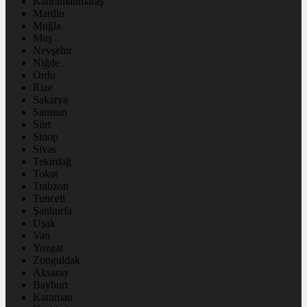
Kahramanmaraş
Mardin
Muğla
Muş
Nevşehir
Niğde
Ordu
Rize
Sakarya
Samsun
Siirt
Sinop
Sivas
Tekirdağ
Tokat
Trabzon
Tunceli
Şanlıurfa
Uşak
Van
Yozgat
Zonguldak
Aksaray
Bayburt
Karaman