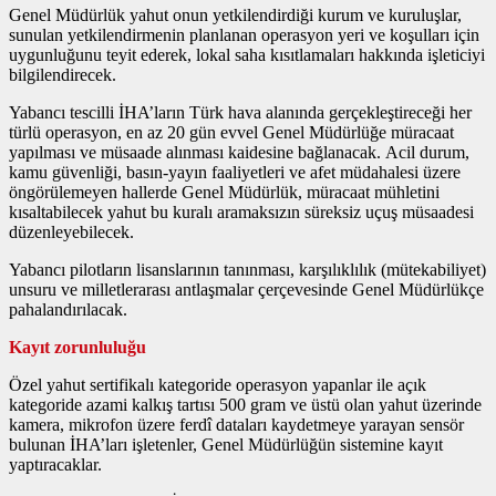
Genel Müdürlük yahut onun yetkilendirdiği kurum ve kuruluşlar,
sunulan yetkilendirmenin planlanan operasyon yeri ve koşulları için
uygunluğunu teyit ederek, lokal saha kısıtlamaları hakkında işleticiyi
bilgilendirecek.
Yabancı tescilli İHA’ların Türk hava alanında gerçekleştireceği her
türlü operasyon, en az 20 gün evvel Genel Müdürlüğe müracaat
yapılması ve müsaade alınması kaidesine bağlanacak. Acil durum,
kamu güvenliği, basın-yayın faaliyetleri ve afet müdahalesi üzere
öngörülemeyen hallerde Genel Müdürlük, müracaat mühletini
kısaltabilecek yahut bu kuralı aramaksızın süreksiz uçuş müsaadesi
düzenleyebilecek.
Yabancı pilotların lisanslarının tanınması, karşılıklılık (mütekabiliyet)
unsuru ve milletlerarası antlaşmalar çerçevesinde Genel Müdürlükçe
pahalandırılacak.
Kayıt zorunluluğu
Özel yahut sertifikalı kategoride operasyon yapanlar ile açık
kategoride azami kalkış tartısı 500 gram ve üstü olan yahut üzerinde
kamera, mikrofon üzere ferdî dataları kaydetmeye yarayan sensör
bulunan İHA’ları işletenler, Genel Müdürlüğün sistemine kayıt
yaptıracaklar.