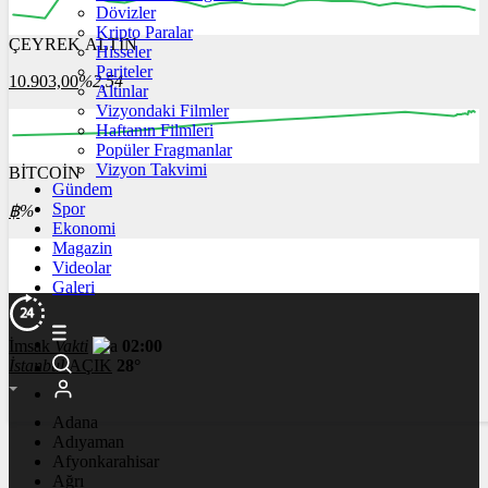
Dövizler
Kripto Paralar
ÇEYREK ALTIN
Hisseler
12:00
13:00
14:00
15:00
16:00
Pariteler
10.903,00
%2,54
Altınlar
Vizyondaki Filmler
Haftanın Filmleri
Popüler Fragmanlar
Vizyon Takvimi
BİTCOİN
00:00
00:00
00:00
00:00
00:00
Gündem
Spor
฿
%
Ekonomi
Magazin
Videolar
Galeri
İmsak
Vakti
02:00
İstanbul
AÇIK
28°
Adana
Adıyaman
Afyonkarahisar
Ağrı