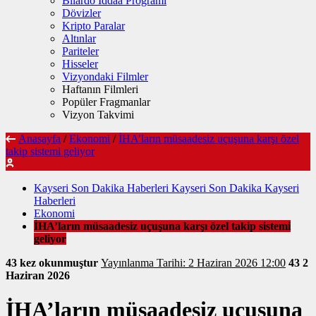
Bilardo İddaa Programı
Dövizler
Kripto Paralar
Altınlar
Pariteler
Hisseler
Vizyondaki Filmler
Haftanın Filmleri
Popüler Fragmanlar
Vizyon Takvimi
Anasayfa
/
Ekonomi
/
İHA’ların müsaadesiz uçuşuna karşı özel
takip sistemi geliyor
Kayseri Son Dakika Haberleri Kayseri Son Dakika Kayseri
Haberleri
Ekonomi
İHA’ların müsaadesiz uçuşuna karşı özel takip sistemi
geliyor
43 kez okunmuştur
Yayınlanma Tarihi: 2 Haziran 2026 12:00
43
2
Haziran 2026
İHA’ların müsaadesiz uçuşuna