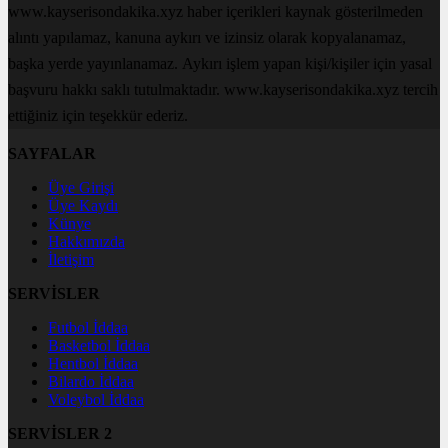
www.kayserisondakika.xyz haber içerikleri kaynak gösterilmeden
alıntı yapılamaz, kanuna aykırı ve izinsiz olarak kopyalanamaz,
başka yerde yayınlanamaz. Aykırı işlem yapan kişi/kişiler için yasal
başvuru hakkı saklı tutulmaktadır. www.kayserisondakika.xyz tercih
ettiğiniz için teşekkür ederiz.
SAYFALAR
Üye Girişi
Üye Kaydı
Künye
Hakkımızda
İletişim
SERVİSLER
Futbol İddaa
Basketbol İddaa
Hentbol İddaa
Bilardo İddaa
Voleybol İddaa
SERVİSLER 2