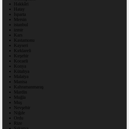
Hakkâri
Hatay
Isparta
Mersin
istanbul
izmir
Kars
Kastamonu
Kayseri
Kırklareli
Kırşehir
Kocaeli
Konya
Kütahya
Malatya
Manisa
Kahramanmaraş
Mardin
Muğla
Muş
Nevşehir
Niğde
Ordu
Rize
Sakarya