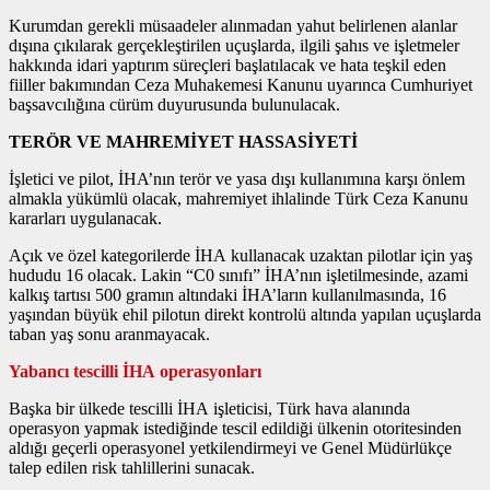
Kurumdan gerekli müsaadeler alınmadan yahut belirlenen alanlar
dışına çıkılarak gerçekleştirilen uçuşlarda, ilgili şahıs ve işletmeler
hakkında idari yaptırım süreçleri başlatılacak ve hata teşkil eden
fiiller bakımından Ceza Muhakemesi Kanunu uyarınca Cumhuriyet
başsavcılığına cürüm duyurusunda bulunulacak.
TERÖR VE MAHREMİYET HASSASİYETİ
İşletici ve pilot, İHA’nın terör ve yasa dışı kullanımına karşı önlem
almakla yükümlü olacak, mahremiyet ihlalinde Türk Ceza Kanunu
kararları uygulanacak.
Açık ve özel kategorilerde İHA kullanacak uzaktan pilotlar için yaş
hududu 16 olacak. Lakin “C0 sınıfı” İHA’nın işletilmesinde, azami
kalkış tartısı 500 gramın altındaki İHA’ların kullanılmasında, 16
yaşından büyük ehil pilotun direkt kontrolü altında yapılan uçuşlarda
taban yaş sonu aranmayacak.
Yabancı tescilli İHA operasyonları
Başka bir ülkede tescilli İHA işleticisi, Türk hava alanında
operasyon yapmak istediğinde tescil edildiği ülkenin otoritesinden
aldığı geçerli operasyonel yetkilendirmeyi ve Genel Müdürlükçe
talep edilen risk tahlillerini sunacak.