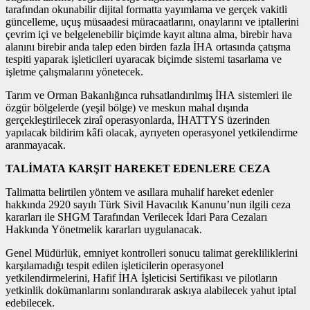
tarafından okunabilir dijital formatta yayımlama ve gerçek vakitli
güncelleme, uçuş müsaadesi müracaatlarını, onaylarını ve iptallerini
çevrim içi ve belgelenebilir biçimde kayıt altına alma, birebir hava
alanını birebir anda talep eden birden fazla İHA ortasında çatışma
tespiti yaparak işleticileri uyaracak biçimde sistemi tasarlama ve
işletme çalışmalarını yönetecek.
Tarım ve Orman Bakanlığınca ruhsatlandırılmış İHA sistemleri ile
özgür bölgelerde (yeşil bölge) ve meskun mahal dışında
gerçekleştirilecek ziraî operasyonlarda, İHATTYS üzerinden
yapılacak bildirim kâfi olacak, ayrıyeten operasyonel yetkilendirme
aranmayacak.
TALİMATA KARŞIT HAREKET EDENLERE CEZA
Talimatta belirtilen yöntem ve asıllara muhalif hareket edenler
hakkında 2920 sayılı Türk Sivil Havacılık Kanunu’nun ilgili ceza
kararları ile SHGM Tarafından Verilecek İdari Para Cezaları
Hakkında Yönetmelik kararları uygulanacak.
Genel Müdürlük, emniyet kontrolleri sonucu talimat gerekliliklerini
karşılamadığı tespit edilen işleticilerin operasyonel
yetkilendirmelerini, Hafif İHA İşleticisi Sertifikası ve pilotların
yetkinlik dokümanlarını sonlandırarak askıya alabilecek yahut iptal
edebilecek.