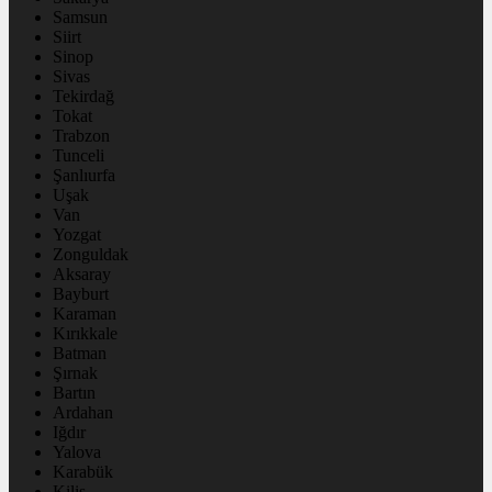
Samsun
Siirt
Sinop
Sivas
Tekirdağ
Tokat
Trabzon
Tunceli
Şanlıurfa
Uşak
Van
Yozgat
Zonguldak
Aksaray
Bayburt
Karaman
Kırıkkale
Batman
Şırnak
Bartın
Ardahan
Iğdır
Yalova
Karabük
Kilis