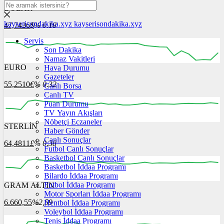
DOLAR
kayserisondakika.xyz
kayserisondakika.xyz
47,7436
$
% 0.18
Servis
Son Dakika
Namaz Vakitleri
EURO
Hava Durumu
12:00
13:00
14:00
15:00
16:00
Gazeteler
55,2510
€
% 0.32
Canlı Borsa
Canlı TV
Puan Durumu
TV Yayın Akışları
Nöbetçi Eczaneler
STERLİN
12:00
13:00
Haber Gönder
14:00
15:00
16:00
Canlı Sonuçlar
64,4811
£
% 0.38
Futbol Canlı Sonuçlar
Basketbol Canlı Sonuçlar
Basketbol İddaa Programı
Bilardo İddaa Programı
Futbol İddaa Programı
GRAM ALTIN
12:00
13:00
14:00
15:00
16:00
Motor Sporları İddaa Programı
6.660,55
%2,59
Hentbol İddaa Programı
Voleybol İddaa Programı
Tenis İddaa Programı