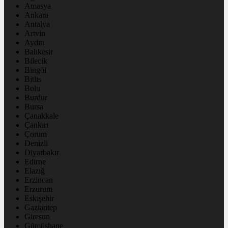
Amasya
Ankara
Antalya
Artvin
Aydın
Balıkesir
Bilecik
Bingöl
Bitlis
Bolu
Burdur
Bursa
Çanakkale
Çankırı
Çorum
Denizli
Diyarbakır
Edirne
Elazığ
Erzincan
Erzurum
Eskişehir
Gaziantep
Giresun
Gümüşhane