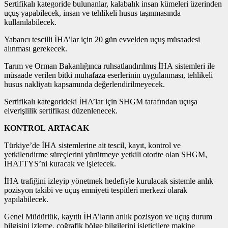
Sertifikalı kategoride bulunanlar, kalabalık insan kümeleri üzerinden
uçuş yapabilecek, insan ve tehlikeli husus taşınmasında
kullanılabilecek.
Yabancı tescilli İHA’lar için 20 gün evvelden uçuş müsaadesi
alınması gerekecek.
Tarım ve Orman Bakanlığınca ruhsatlandırılmış İHA sistemleri ile
müsaade verilen bitki muhafaza eserlerinin uygulanması, tehlikeli
husus nakliyatı kapsamında değerlendirilmeyecek.
Sertifikalı kategorideki İHA’lar için SHGM tarafından uçuşa
elverişlilik sertifikası düzenlenecek.
KONTROL ARTACAK
Türkiye’de İHA sistemlerine ait tescil, kayıt, kontrol ve
yetkilendirme süreçlerini yürütmeye yetkili otorite olan SHGM,
İHATTYS’ni kuracak ve işletecek.
İHA trafiğini izleyip yönetmek hedefiyle kurulacak sistemle anlık
pozisyon takibi ve uçuş emniyeti tespitleri merkezi olarak
yapılabilecek.
Genel Müdürlük, kayıtlı İHA’ların anlık pozisyon ve uçuş durum
bilgisini izleme, coğrafik bölge bilgilerini işleticilere makine