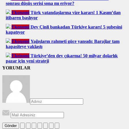
sonrası düşüş serisi sona mı eriyor?
Ekonomi
Türk vatandaşlarına vize kararı! 1 Kasım’dan
itibaren başlıyor
Ekonomi
Dev Çinli bankadan Türkiye kararı! 5 şubesini
kapatıyor
Ekonomi
Yağışların rahmeti güce yansıdı: Barajlar tam
kapasiteye yaklaştı
Ekonomi
Türkiye’den dev çıkarma! 50 milyar dolarlık
pazar için yeni strateji
YORUMLAR
Gönder