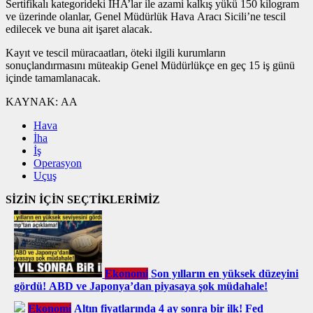
Sertifikalı kategorideki İHA’lar ile azami kalkış yükü 150 kilogram
ve üzerinde olanlar, Genel Müdürlük Hava Aracı Sicili’ne tescil
edilecek ve buna ait işaret alacak.
Kayıt ve tescil müracaatları, öteki ilgili kurumların
sonuçlandırmasını müteakip Genel Müdürlükçe en geç 15 iş günü
içinde tamamlanacak.
KAYNAK:
AA
Hava
İha
İş
Operasyon
Uçuş
SİZİN İÇİN SEÇTİKLERİMİZ
Ekonomi
Son yılların en yüksek düzeyini
gördü! ABD ve Japonya’dan piyasaya şok müdahale!
Ekonomi
Altın fiyatlarında 4 ay sonra bir ilk! Fed