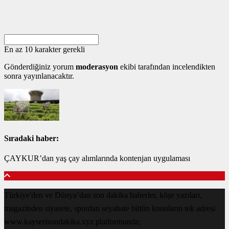
En az 10 karakter gerekli
Gönderdiğiniz yorum
moderasyon
ekibi tarafından incelendikten
sonra yayınlanacaktır.
Sıradaki haber:
ÇAYKUR’dan yaş çay alımlarında kontenjan uygulaması
Türkiye'den ve Dünya’dan son dakika haberler, köşe yazıları,
magazinden siyasete, spordan seyahate bütün konuların tek adresi
www.kayserisondakika.xyz platformunda;