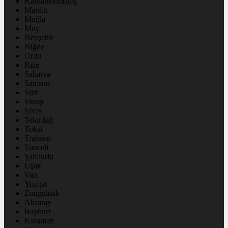
Kahramanmaraş
Mardin
Muğla
Muş
Nevşehir
Niğde
Ordu
Rize
Sakarya
Samsun
Siirt
Sinop
Sivas
Tekirdağ
Tokat
Trabzon
Tunceli
Şanlıurfa
Uşak
Van
Yozgat
Zonguldak
Aksaray
Bayburt
Karaman