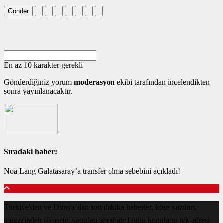
Gönder
En az 10 karakter gerekli
Gönderdiğiniz yorum
moderasyon
ekibi tarafından incelendikten
sonra yayınlanacaktır.
Sıradaki haber:
Noa Lang Galatasaray’a transfer olma sebebini açıkladı!
Türkiye'den ve Dünya’dan son dakika haberler, köşe yazıları,
magazinden siyasete, spordan seyahate bütün konuların tek adresi