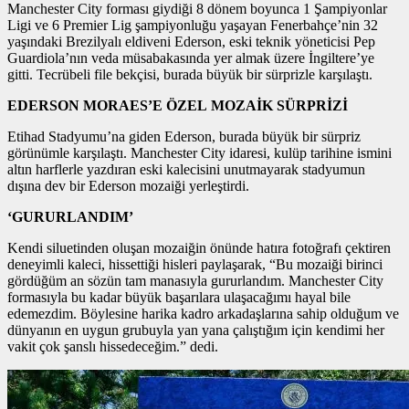
Manchester City forması giydiği 8 dönem boyunca 1 Şampiyonlar
Ligi ve 6 Premier Lig şampiyonluğu yaşayan Fenerbahçe’nin 32
yaşındaki Brezilyalı eldiveni Ederson, eski teknik yöneticisi Pep
Guardiola’nın veda müsabakasında yer almak üzere İngiltere’ye
gitti. Tecrübeli file bekçisi, burada büyük bir sürprizle karşılaştı.
EDERSON MORAES’E ÖZEL MOZAİK SÜRPRİZİ
Etihad Stadyumu’na giden Ederson, burada büyük bir sürpriz
görünümle karşılaştı. Manchester City idaresi, kulüp tarihine ismini
altın harflerle yazdıran eski kalecisini unutmayarak stadyumun
dışına dev bir Ederson mozaiği yerleştirdi.
‘GURURLANDIM’
Kendi siluetinden oluşan mozaiğin önünde hatıra fotoğrafı çektiren
deneyimli kaleci, hissettiği hisleri paylaşarak, “Bu mozaiği birinci
gördüğüm an sözün tam manasıyla gururlandım. Manchester City
formasıyla bu kadar büyük başarılara ulaşacağımı hayal bile
edemezdim. Böylesine harika kadro arkadaşlarına sahip olduğum ve
dünyanın en uygun grubuyla yan yana çalıştığım için kendimi her
vakit çok şanslı hissedeceğim.” dedi.