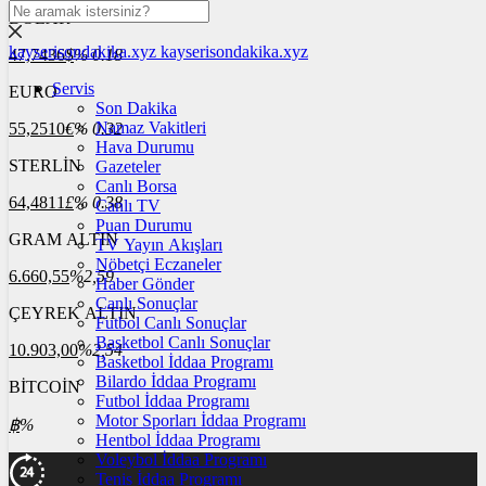
DOLAR
kayserisondakika.xyz
kayserisondakika.xyz
47,7436
$
% 0.18
Servis
EURO
Son Dakika
Namaz Vakitleri
55,2510
€
% 0.32
Hava Durumu
STERLİN
Gazeteler
Canlı Borsa
64,4811
£
% 0.38
Canlı TV
Puan Durumu
GRAM ALTIN
TV Yayın Akışları
Nöbetçi Eczaneler
6.660,55
%2,59
Haber Gönder
Canlı Sonuçlar
ÇEYREK ALTIN
Futbol Canlı Sonuçlar
Basketbol Canlı Sonuçlar
10.903,00
%2,54
Basketbol İddaa Programı
Bilardo İddaa Programı
BİTCOİN
Futbol İddaa Programı
Motor Sporları İddaa Programı
฿
%
Hentbol İddaa Programı
Voleybol İddaa Programı
Tenis İddaa Programı