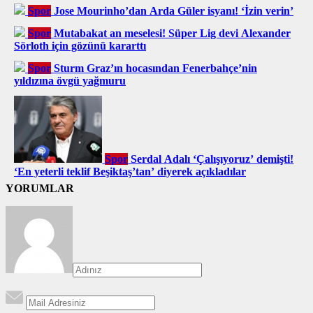
Spor
Jose Mourinho’dan Arda Güler isyanı! ‘İzin verin’
Spor
Mutabakat an meselesi! Süper Lig devi Alexander
Sörloth için gözünü kararttı
Spor
Sturm Graz’ın hocasından Fenerbahçe’nin
yıldızına övgü yağmuru
Spor
Serdal Adalı ‘Çalışıyoruz’ demişti!
‘En yeterli teklif Beşiktaş’tan’ diyerek açıkladılar
YORUMLAR