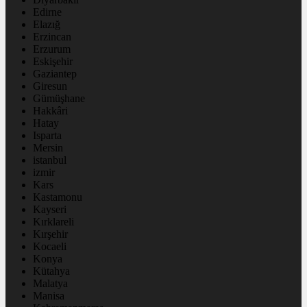
Edirne
Elazığ
Erzincan
Erzurum
Eskişehir
Gaziantep
Giresun
Gümüşhane
Hakkâri
Hatay
Isparta
Mersin
istanbul
izmir
Kars
Kastamonu
Kayseri
Kırklareli
Kırşehir
Kocaeli
Konya
Kütahya
Malatya
Manisa