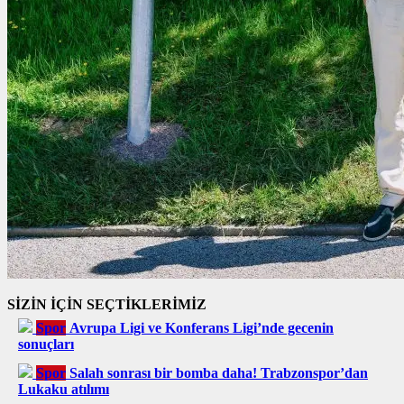
SİZİN İÇİN SEÇTİKLERİMİZ
Spor
Avrupa Ligi ve Konferans Ligi’nde gecenin
sonuçları
Spor
Salah sonrası bir bomba daha! Trabzonspor’dan
Lukaku atılımı