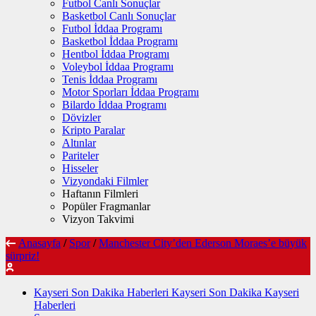
Futbol Canlı Sonuçlar
Basketbol Canlı Sonuçlar
Futbol İddaa Programı
Basketbol İddaa Programı
Hentbol İddaa Programı
Voleybol İddaa Programı
Tenis İddaa Programı
Motor Sporları İddaa Programı
Bilardo İddaa Programı
Dövizler
Kripto Paralar
Altınlar
Pariteler
Hisseler
Vizyondaki Filmler
Haftanın Filmleri
Popüler Fragmanlar
Vizyon Takvimi
Anasayfa
/
Spor
/
Manchester City’den Ederson Moraes’e büyük
sürpriz!
Kayseri Son Dakika Haberleri Kayseri Son Dakika Kayseri
Haberleri