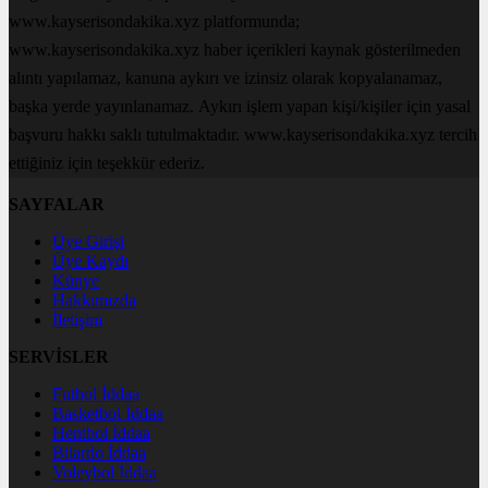
www.kayserisondakika.xyz platformunda;
www.kayserisondakika.xyz haber içerikleri kaynak gösterilmeden
alıntı yapılamaz, kanuna aykırı ve izinsiz olarak kopyalanamaz,
başka yerde yayınlanamaz. Aykırı işlem yapan kişi/kişiler için yasal
başvuru hakkı saklı tutulmaktadır. www.kayserisondakika.xyz tercih
ettiğiniz için teşekkür ederiz.
SAYFALAR
Üye Girişi
Üye Kaydı
Künye
Hakkımızda
İletişim
SERVİSLER
Futbol İddaa
Basketbol İddaa
Hentbol İddaa
Bilardo İddaa
Voleybol İddaa