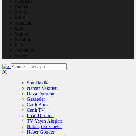
Kırıkkale
Batman
Şırnak
Bartın
Ardahan
Iğdır
Yalova
Karabük
Kilis
Osmaniye
Düzce
Son Dakika
Namaz Vakitleri
Hava Durumu
Gazeteler
Canlı Borsa
Canlı TV
Puan Durumu
TV Yayın Akışları
Nöbetçi Eczaneler
Haber Gönder