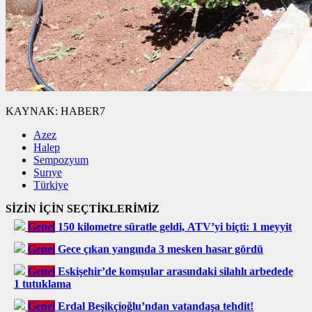
KAYNAK:
HABER7
Azez
Halep
Sempozyum
Surıye
Türkiye
SİZİN İÇİN SEÇTİKLERİMİZ
Genel
150 kilometre süratle geldi, ATV’yi biçti: 1 meyyit
Genel
Gece çıkan yangında 3 mesken hasar gördü
Genel
Eskişehir’de komşular arasındaki silahlı arbedede
1 tutuklama
Genel
Erdal Beşikçioğlu’ndan vatandaşa tehdit!