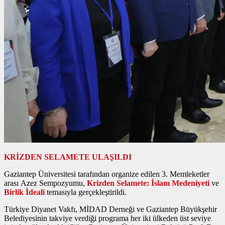
KRİZDEN SELAMETE ULAŞILDI
Gaziantep Üniversitesi tarafından organize edilen 3. Memleketler
arası Azez Sempozyumu,
Krizden Selamete: İslam Medeniyeti
ve
Birlik İdeali
temasıyla gerçekleştirildi.
Türkiye Diyanet Vakfı, MİDAD Derneği ve Gaziantep Büyükşehir
Belediyesinin takviye verdiği programa her iki ülkeden üst seviye