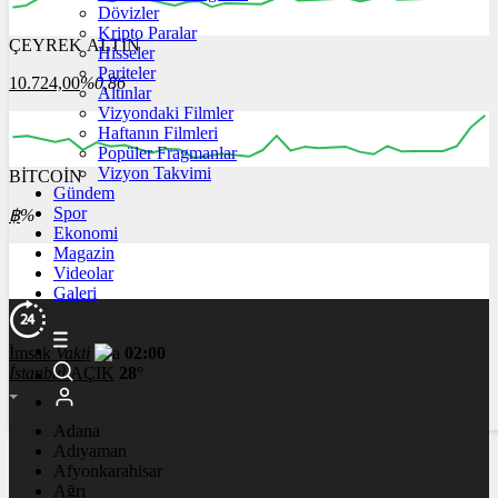
Dövizler
Kripto Paralar
ÇEYREK ALTIN
Hisseler
00:00
00:00
00:00
00:00
00:00
Pariteler
10.724,00
%0,86
Altınlar
Vizyondaki Filmler
Haftanın Filmleri
Popüler Fragmanlar
Vizyon Takvimi
BİTCOİN
00:00
00:00
00:00
00:00
00:00
Gündem
Spor
฿
%
Ekonomi
Magazin
Videolar
Galeri
İmsak
Vakti
02:00
İstanbul
AÇIK
28°
Adana
Adıyaman
Afyonkarahisar
Ağrı