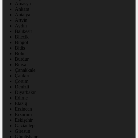
Amasya
Ankara
Antalya
Artvin
Aydın
Balıkesir
Bilecik
Bingöl
Bitlis
Bolu
Burdur
Bursa
Çanakkale
Çankırı
Çorum
Denizli
Diyarbakır
Edirne
Elazığ
Erzincan
Erzurum
Eskişehir
Gaziantep
Giresun
Gümüşhane