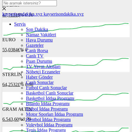
DOLAR
kayserisondakika.xyz
kayserisondakika.xyz
47,7131
$
% 0.16
Servis
Son Dakika
Namaz Vakitleri
EURO
Hava Durumu
00:00
00:00
00:00
00:00
00:00
Gazeteler
55,0384
€
% 0
Canlı Borsa
Canlı TV
Puan Durumu
TV Yayın Akışları
Nöbetçi Eczaneler
STERLİN
00:00
00:00
Haber Gönder
00:00
00:00
00:00
00:00
Canlı Sonuçlar
64,2532
£
% 0.08
Futbol Canlı Sonuçlar
Basketbol Canlı Sonuçlar
Basketbol İddaa Programı
Bilardo İddaa Programı
Futbol İddaa Programı
GRAM ALTIN
00:00
00:00
00:00
00:00
00:00
00:00
Motor Sporları İddaa Programı
6.543,60
%0,79
Hentbol İddaa Programı
Voleybol İddaa Programı
Tenis İddaa Programı