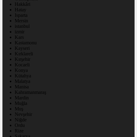
Hakkâri
Hatay
Isparta
Mersin
istanbul
izmir
Kars
Kastamonu
Kayseri
Kırklareli
Kırşehir
Kocaeli
Konya
Kütahya
Malatya
Manisa
Kahramanmaraş
Mardin
Muğla
Muş
Nevşehir
Niğde
Ordu
Rize
Sakarya