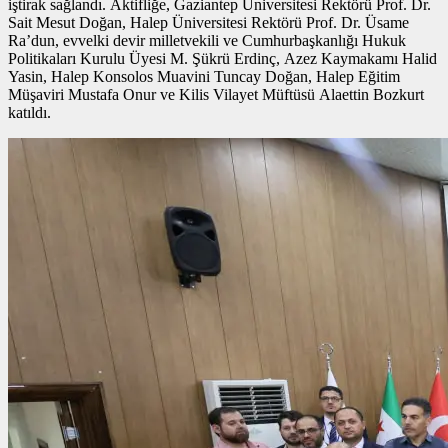
iştirak sağlandı. Aktifliğe, Gaziantep Üniversitesi Rektörü Prof. Dr.
Sait Mesut Doğan, Halep Üniversitesi Rektörü Prof. Dr. Üsame
Ra’dun, evvelki devir milletvekili ve Cumhurbaşkanlığı Hukuk
Politikaları Kurulu Üyesi M. Şükrü Erdinç, Azez Kaymakamı Halid
Yasin, Halep Konsolos Muavini Tuncay Doğan, Halep Eğitim
Müşaviri Mustafa Onur ve Kilis Vilayet Müftüsü Alaettin Bozkurt
katıldı.