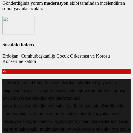
Gönderdiğiniz yorum
moderasyon
ekibi tarafından incelendikten
sonra yayınlanacaktır.
Sıradaki haber:
Erdoğan, Cumhurbaşkanlığı Çocuk Orkestrası ve Korosu
Konseri’ne katıldı
Türkiye'den ve Dünya’dan son dakika haberler, köşe yazıları,
magazinden siyasete, spordan seyahate bütün konuların tek adresi
www.kayserisondakika.xyz platformunda;
www.kayserisondakika.xyz haber içerikleri kaynak gösterilmeden
alıntı yapılamaz, kanuna aykırı ve izinsiz olarak kopyalanamaz,
başka yerde yayınlanamaz. Aykırı işlem yapan kişi/kişiler için yasal
başvuru hakkı saklı tutulmaktadır. www.kayserisondakika.xyz tercih