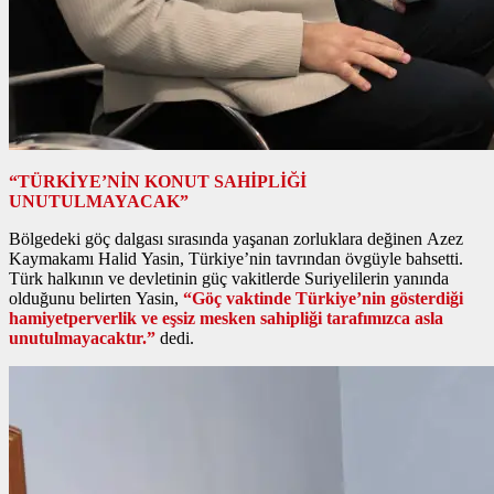
“TÜRKİYE’NİN KONUT SAHİPLİĞİ
UNUTULMAYACAK”
Bölgedeki göç dalgası sırasında yaşanan zorluklara değinen Azez
Kaymakamı Halid Yasin, Türkiye’nin tavrından övgüyle bahsetti.
Türk halkının ve devletinin güç vakitlerde Suriyelilerin yanında
olduğunu belirten Yasin,
“Göç vaktinde Türkiye’nin gösterdiği
hamiyetperverlik ve eşsiz mesken sahipliği tarafımızca asla
unutulmayacaktır.”
dedi.