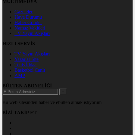
MULTİMEDYA
Gazeteler
Hava Durumu
Haber Gönder
Namaz Vakitleri
TV Yayın Akışları
HIZLI SERVİS
TV Yayın Akışları
Yazarlar Site
Tenis İddaa
Basketbol Canlı
AMP
BÜLTEN ABONELİĞİ
+
Bu web sitesinden haber ve ebülten almak istiyorum
BİZİ TAKİP ET