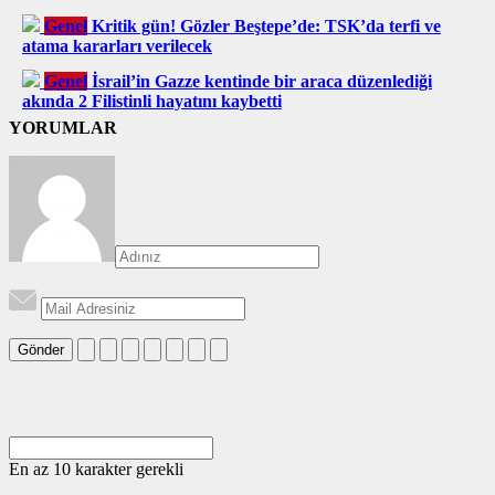
Genel
Kritik gün! Gözler Beştepe’de: TSK’da terfi ve
atama kararları verilecek
Genel
İsrail’in Gazze kentinde bir araca düzenlediği
akında 2 Filistinli hayatını kaybetti
YORUMLAR
Gönder
En az 10 karakter gerekli