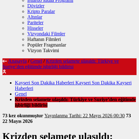
Bilardo İddaa Programı
Dövizler
Kripto Paralar
Altınlar
Pariteler
Hisseler
Vizyondaki Filmler
Haftanın Filmleri
Popüler Fragmanlar
Vizyon Takvimi
Anasayfa
/
Genel
/
Krizden selamete ulaşıldı: Türkiye ve
Suriye’den eğitimde işbirliği bildirisi
Kayseri Son Dakika Haberleri Kayseri Son Dakika Kayseri
Haberleri
Genel
Krizden selamete ulaşıldı: Türkiye ve Suriye’den eğitimde
işbirliği bildirisi
73 kez okunmuştur
Yayınlanma Tarihi: 22 Mayıs 2026 00:30
73
22 Mayıs 2026
Krizden selamete ulaşıldı: