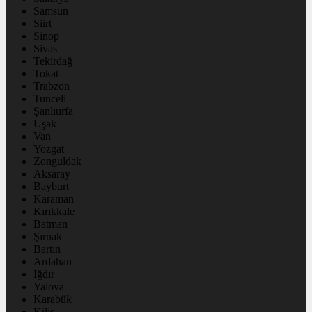
Samsun
Siirt
Sinop
Sivas
Tekirdağ
Tokat
Trabzon
Tunceli
Şanlıurfa
Uşak
Van
Yozgat
Zonguldak
Aksaray
Bayburt
Karaman
Kırıkkale
Batman
Şırnak
Bartın
Ardahan
Iğdır
Yalova
Karabük
Kilis