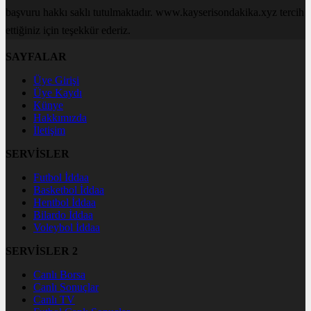
başvuru hakkı saklı tutulmaktadır. www.kayserisondakika.xyz tercih
ettiğiniz için teşekkür ederiz.
SAYFALAR
Üye Girişi
Üye Kaydı
Künye
Hakkımızda
İletişim
SERVİSLER
Futbol İddaa
Basketbol İddaa
Hentbol İddaa
Bilardo İddaa
Voleybol İddaa
SERVİSLER 2
Canlı Borsa
Canlı Sonuçlar
Canlı TV