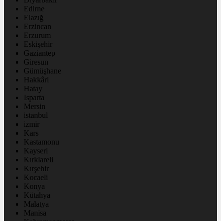
Edirne
Elazığ
Erzincan
Erzurum
Eskişehir
Gaziantep
Giresun
Gümüşhane
Hakkâri
Hatay
Isparta
Mersin
istanbul
izmir
Kars
Kastamonu
Kayseri
Kırklareli
Kırşehir
Kocaeli
Konya
Kütahya
Malatya
Manisa