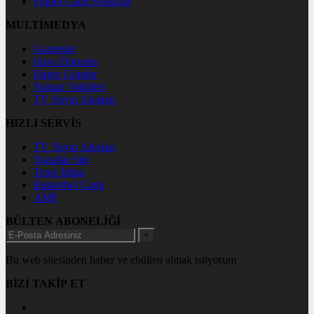
Futbol Canlı Sonuçlar
MULTİMEDYA
Gazeteler
Hava Durumu
Haber Gönder
Namaz Vakitleri
TV Yayın Akışları
HIZLI SERVİS
TV Yayın Akışları
Yazarlar Site
Tenis İddaa
Basketbol Canlı
AMP
BÜLTEN ABONELİĞİ
+
Bu web sitesinden haber ve ebülten almak istiyorum
BİZİ TAKİP ET