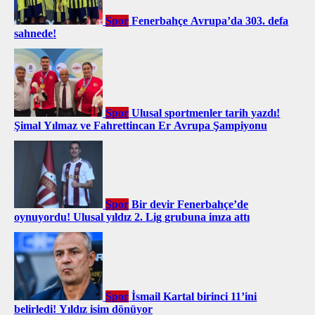
Spor
Fenerbahçe Avrupa’da 303. defa
sahnede!
Spor
Ulusal sportmenler tarih yazdı!
Şimal Yılmaz ve Fahrettincan Er Avrupa Şampiyonu
Spor
Bir devir Fenerbahçe’de
oynuyordu! Ulusal yıldız 2. Lig grubuna imza attı
Spor
İsmail Kartal birinci 11’ini
belirledi! Yıldız isim dönüyor