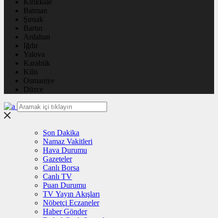
Kırıkkale
Batman
Şırnak
Bartın
Ardahan
Iğdır
Yalova
Karabük
Kilis
Osmaniye
Düzce
Son Dakika
Namaz Vakitleri
Hava Durumu
Gazeteler
Canlı Borsa
Canlı TV
Puan Durumu
TV Yayın Akışları
Nöbetçi Eczaneler
Haber Gönder