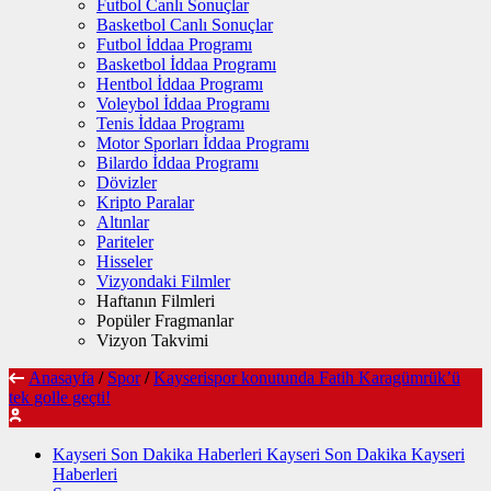
Futbol Canlı Sonuçlar
Basketbol Canlı Sonuçlar
Futbol İddaa Programı
Basketbol İddaa Programı
Hentbol İddaa Programı
Voleybol İddaa Programı
Tenis İddaa Programı
Motor Sporları İddaa Programı
Bilardo İddaa Programı
Dövizler
Kripto Paralar
Altınlar
Pariteler
Hisseler
Vizyondaki Filmler
Haftanın Filmleri
Popüler Fragmanlar
Vizyon Takvimi
Anasayfa
/
Spor
/
Kayserispor konutunda Fatih Karagümrük’ü
tek golle geçti!
Kayseri Son Dakika Haberleri Kayseri Son Dakika Kayseri
Haberleri