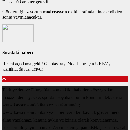
En az 10 karakter gerekli
Gönderdiğiniz yorum
moderasyon
ekibi tarafından incelendikten
sonra yayınlanacaktır.
Sıradaki haber:
Resmi açıklama geldi! Galatasaray, Noa Lang için UEFA’ya
tazminat davası açıyor
Türkiye'den ve Dünya’dan son dakika haberler, köşe yazıları,
magazinden siyasete, spordan seyahate bütün konuların tek adresi
www.kayserisondakika.xyz platformunda;
www.kayserisondakika.xyz haber içerikleri kaynak gösterilmeden
alıntı yapılamaz, kanuna aykırı ve izinsiz olarak kopyalanamaz,
başka yerde yayınlanamaz. Aykırı işlem yapan kişi/kişiler için yasal