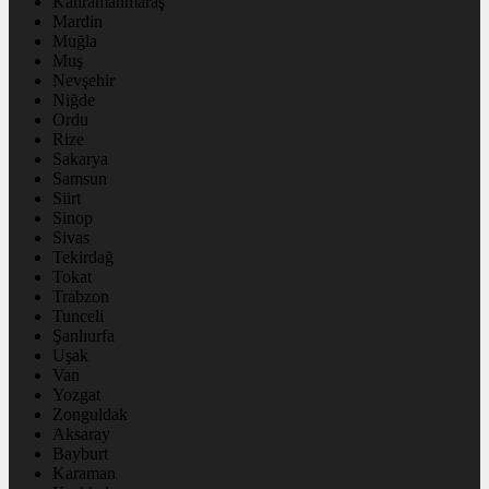
Kahramanmaraş
Mardin
Muğla
Muş
Nevşehir
Niğde
Ordu
Rize
Sakarya
Samsun
Siirt
Sinop
Sivas
Tekirdağ
Tokat
Trabzon
Tunceli
Şanlıurfa
Uşak
Van
Yozgat
Zonguldak
Aksaray
Bayburt
Karaman