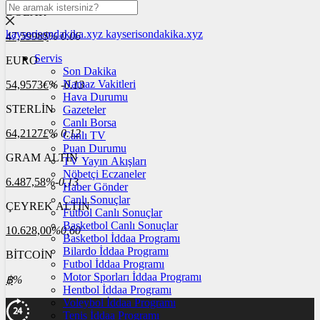
DOLAR
kayserisondakika.xyz
kayserisondakika.xyz
47,5998
$
% 0.06
Servis
EURO
Son Dakika
Namaz Vakitleri
54,9573
€
% -0.13
Hava Durumu
STERLİN
Gazeteler
Canlı Borsa
64,2127
£
% 0.12
Canlı TV
Puan Durumu
GRAM ALTIN
TV Yayın Akışları
Nöbetçi Eczaneler
6.487,58
%-0,13
Haber Gönder
Canlı Sonuçlar
ÇEYREK ALTIN
Futbol Canlı Sonuçlar
Basketbol Canlı Sonuçlar
10.628,00
%0,60
Basketbol İddaa Programı
Bilardo İddaa Programı
BİTCOİN
Futbol İddaa Programı
Motor Sporları İddaa Programı
฿
%
Hentbol İddaa Programı
Voleybol İddaa Programı
Tenis İddaa Programı