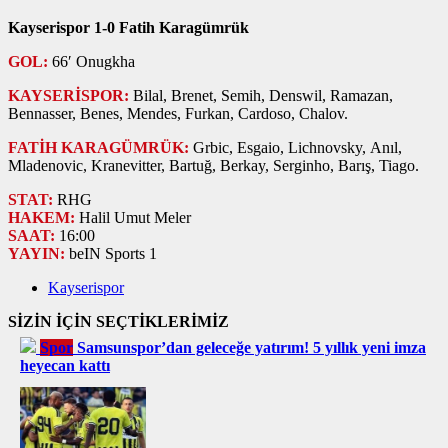
Kayserispor 1-0 Fatih Karagümrük
GOL:
66′ Onugkha
KAYSERİSPOR:
Bilal, Brenet, Semih, Denswil, Ramazan,
Bennasser, Benes, Mendes, Furkan, Cardoso, Chalov.
FATİH KARAGÜMRÜK:
Grbic, Esgaio, Lichnovsky, Anıl,
Mladenovic, Kranevitter, Bartuğ, Berkay, Serginho, Barış, Tiago.
STAT:
RHG
HAKEM:
Halil Umut Meler
SAAT:
16:00
YAYIN:
beIN Sports 1
Kayserispor
SİZİN İÇİN SEÇTİKLERİMİZ
Spor
Samsunspor’dan geleceğe yatırım! 5 yıllık yeni imza
heyecan kattı