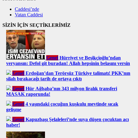
Caddesi’nde
Vatan Caddesi
SİZİN İÇİN SEÇTİKLERİMİZ
Genel
Hürriyet ve Beşikçioğlu’ndan
veryansın: Defol git buradan! Allah hepsinin belasını versin
Genel
Erdoğan’dan Terörsüz Türkiye talimatı! PKK’nın
silah bırakacağı tarih de ortaya çıktı
Genel
Hür Ağbaba’nın 343 milyon liralık transferi
MASAK raporunda!
Genel
4 yaşındaki çocuğun kuşkulu mevtinde sıcak
gelişme
Genel
Kapuzbaşı Şelaleleri’nde suya düşen çocuktan acı
haber!