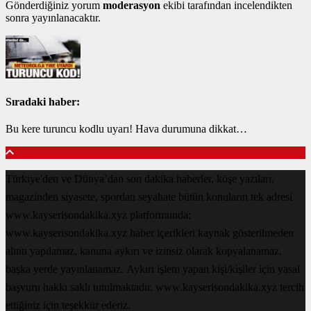
Gönderdiğiniz yorum
moderasyon
ekibi tarafından incelendikten
sonra yayınlanacaktır.
Sıradaki haber:
Bu kere turuncu kodlu uyarı! Hava durumuna dikkat…
Türkiye'den ve Dünya’dan son dakika haberler, köşe yazıları,
magazinden siyasete, spordan seyahate bütün konuların tek adresi
www.kayserisondakika.xyz platformunda;
www.kayserisondakika.xyz haber içerikleri kaynak gösterilmeden
alıntı yapılamaz, kanuna aykırı ve izinsiz olarak kopyalanamaz,
başka yerde yayınlanamaz. Aykırı işlem yapan kişi/kişiler için yasal
başvuru hakkı saklı tutulmaktadır. www.kayserisondakika.xyz tercih
ettiğiniz için teşekkür ederiz.