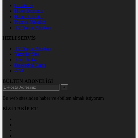
Gazeteler
Hava Durumu
Haber Gönder
Namaz Vakitleri
TV Yayın Akışları
HIZLI SERVİS
TV Yayın Akışları
Yazarlar Site
Tenis İddaa
Basketbol Canlı
AMP
BÜLTEN ABONELİĞİ
+
Bu web sitesinden haber ve ebülten almak istiyorum
BİZİ TAKİP ET