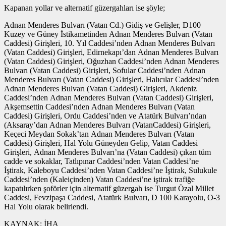
Kapanan yollar ve alternatif güzergahları ise şöyle;
Adnan Menderes Bulvarı (Vatan Cd.) Gidiş ve Gelişler, D100
Kuzey ve Güney İstikametinden Adnan Menderes Bulvarı (Vatan
Caddesi) Girişleri, 10. Yıl Caddesi’nden Adnan Menderes Bulvarı
(Vatan Caddesi) Girişleri, Edirnekapı’dan Adnan Menderes Bulvarı
(Vatan Caddesi) Girişleri, Oğuzhan Caddesi’nden Adnan Menderes
Bulvarı (Vatan Caddesi) Girişleri, Sofular Caddesi’nden Adnan
Menderes Bulvarı (Vatan Caddesi) Girişleri, Halıcılar Caddesi’nden
Adnan Menderes Bulvarı (Vatan Caddesi) Girişleri, Akdeniz
Caddesi’nden Adnan Menderes Bulvarı (Vatan Caddesi) Girişleri,
Akşemsettin Caddesi’nden Adnan Menderes Bulvarı (Vatan
Caddesi) Girişleri, Ordu Caddesi’nden ve Atatürk Bulvarı’ndan
(Aksaray’dan Adnan Menderes Bulvarı (VatanCaddesi) Girişleri,
Keçeci Meydan Sokak’tan Adnan Menderes Bulvarı (Vatan
Caddesi) Girişleri, Hal Yolu Güneyden Gelip, Vatan Caddesi
Girişleri, Adnan Menderes Bulvarı’na (Vatan Caddesi) çıkan tüm
cadde ve sokaklar, Tatlıpınar Caddesi’nden Vatan Caddesi’ne
İştirak, Kaleboyu Caddesi’nden Vatan Caddesi’ne İştirak, Sulukule
Caddesi’nden (Kaleiçinden) Vatan Caddesi’ne iştirak trafiğe
kapatılırken şoförler için alternatif güzergah ise Turgut Özal Millet
Caddesi, Fevzipaşa Caddesi, Atatürk Bulvarı, D 100 Karayolu, O-3
Hal Yolu olarak belirlendi.
KAYNAK:
İHA