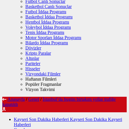
Futbol Canlı Sonuçlar
Basketbol Canlı Sonuçlar
Futbol İddaa Programı
Basketbol İddaa Programı
Hentbol İddaa Programı
Voleybol İddaa Programı
Tenis İddaa Programı
Motor Sporları İddaa Programı
Bilardo İddaa Programı
Dövizler
Kripto Paralar
Altınlar
Pariteler
Hisseler
Vizyondaki Filmler
Haftanın Filmleri
Popüler Fragmanlar
Vizyon Takvimi
Anasayfa
/
Genel
/
İstanbul’da bugün birtakım yollar trafiğe
kapatıldı
Kayseri Son Dakika Haberleri Kayseri Son Dakika Kayseri
Haberleri