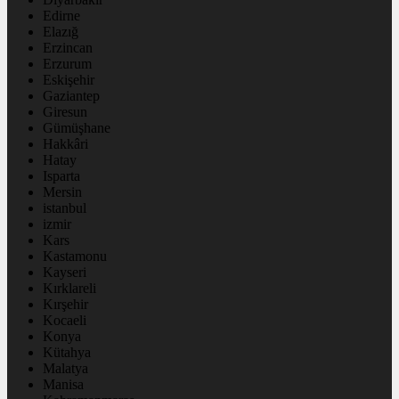
Edirne
Elazığ
Erzincan
Erzurum
Eskişehir
Gaziantep
Giresun
Gümüşhane
Hakkâri
Hatay
Isparta
Mersin
istanbul
izmir
Kars
Kastamonu
Kayseri
Kırklareli
Kırşehir
Kocaeli
Konya
Kütahya
Malatya
Manisa