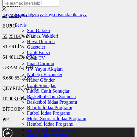
DOLAR
kayserisondakika.xyz
kayserisondakika.xyz
47,7436
$
% 0.18
Servis
EURO
Son Dakika
Namaz Vakitleri
55,2510
€
% 0.32
Hava Durumu
STERLİN
Gazeteler
Canlı Borsa
64,4811
£
% 0.38
Canlı TV
Puan Durumu
GRAM ALTIN
TV Yayın Akışları
Nöbetçi Eczaneler
6.660,55
%2,59
Haber Gönder
Canlı Sonuçlar
ÇEYREK ALTIN
Futbol Canlı Sonuçlar
Basketbol Canlı Sonuçlar
10.903,00
%2,54
Basketbol İddaa Programı
Bilardo İddaa Programı
BİTCOİN
Futbol İddaa Programı
Motor Sporları İddaa Programı
฿
%
Hentbol İddaa Programı
Voleybol İddaa Programı
Tenis İddaa Programı