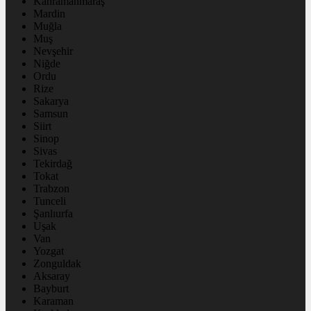
Kahramanmaraş
Mardin
Muğla
Muş
Nevşehir
Niğde
Ordu
Rize
Sakarya
Samsun
Siirt
Sinop
Sivas
Tekirdağ
Tokat
Trabzon
Tunceli
Şanlıurfa
Uşak
Van
Yozgat
Zonguldak
Aksaray
Bayburt
Karaman