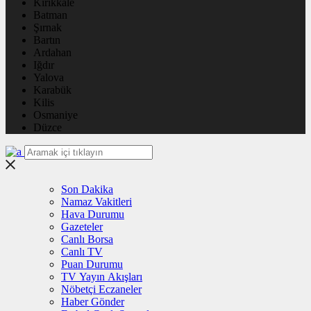
Kırıkkale
Batman
Şırnak
Bartın
Ardahan
Iğdır
Yalova
Karabük
Kilis
Osmaniye
Düzce
Son Dakika
Namaz Vakitleri
Hava Durumu
Gazeteler
Canlı Borsa
Canlı TV
Puan Durumu
TV Yayın Akışları
Nöbetçi Eczaneler
Haber Gönder