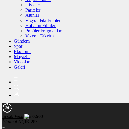
Hisseler
Pariteler
Altınlar
Vizyondaki Filmler
Haftanın Filmleri
Popüler Fragmanlar
Vizyon Takvimi
Gündem
Spor
Ekonomi
Magazin
Videolar
Galeri
İmsak
Vakti
02:00
İstanbul
AÇIK
28°