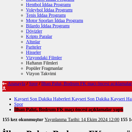
Hentbol İddaa Programı
Voleybol İddaa Programı
Tenis İddaa Programı
Motor Sporları İddaa Programı
Bilardo İddaa Programı
Dövizler
Kripto Paralar
Altınlar
Pariteler
Hisseler
Vizyondaki Filmler
Haftanın Filmleri
Popüler Fragmanlar
Vizyon Takvimi
Anasayfa
/
Spor
/
İlhan Palut, Bodrum FK maçı öncesi açıklamalar
Kayseri Son Dakika Haberleri Kayseri Son Dakika Kayseri Hab
Spor
İlhan Palut, Bodrum FK maçı öncesi açıklamalar yaptı
155 kez okunmuştur
Yayınlanma Tarihi: 14 Ekim 2024 12:00
155
1