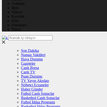
Ardahan
Iğdır
Yalova
Karabük
Kilis
Osmaniye
Düzce
Son Dakika
Namaz Vakitleri
Hava Durumu
Gazeteler
Canlı Borsa
Canlı TV
Puan Durumu
TV Yayın Akışları
Nöbetçi Eczaneler
Haber Gönder
Futbol Canlı Sonuçlar
Basketbol Canlı Sonuçlar
Futbol İddaa Programı
Basketbol İddaa Programı