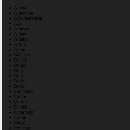
Adana
Adıyaman
Afyonkarahisar
Ağrı
Amasya
Ankara
Antalya
Artvin
Aydın
Balıkesir
Bilecik
Bingöl
Bitlis
Bolu
Burdur
Bursa
Çanakkale
Çankırı
Çorum
Denizli
Diyarbakır
Edirne
Elazığ
Erzincan