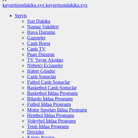
kayserisondakika.xyz
kayserisondakika.xyz
Servis
Son Dakika
Namaz Vakitleri
Hava Durumu
Gazeteler
Canlı Borsa
Canlı TV
Puan Durumu
TV Yayın Akışları
Nöbetçi Eczaneler
Haber Gönder
Canlı Sonuçlar
Futbol Canlı Sonuçlar
Basketbol Canlı Sonuçlar
Basketbol İddaa Programı
Bilardo İddaa Programı
Futbol İddaa Programı
Motor Sporları İddaa Programı
Hentbol İddaa Programı
Voleybol İddaa Programı
Tenis İddaa Programı
Dövizler
Kripto Paralar