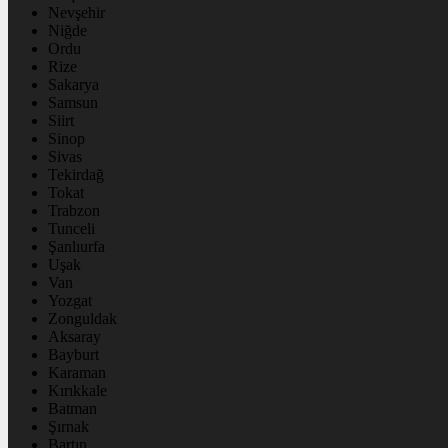
Nevşehir
Niğde
Ordu
Rize
Sakarya
Samsun
Siirt
Sinop
Sivas
Tekirdağ
Tokat
Trabzon
Tunceli
Şanlıurfa
Uşak
Van
Yozgat
Zonguldak
Aksaray
Bayburt
Karaman
Kırıkkale
Batman
Şırnak
Bartın