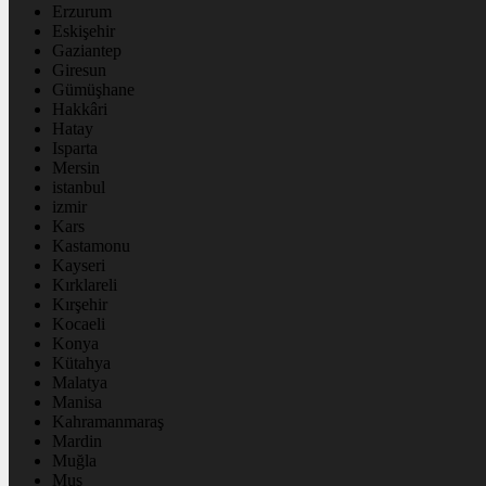
Erzurum
Eskişehir
Gaziantep
Giresun
Gümüşhane
Hakkâri
Hatay
Isparta
Mersin
istanbul
izmir
Kars
Kastamonu
Kayseri
Kırklareli
Kırşehir
Kocaeli
Konya
Kütahya
Malatya
Manisa
Kahramanmaraş
Mardin
Muğla
Muş