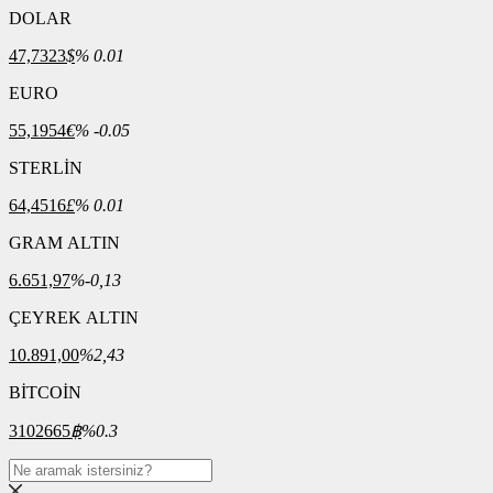
DOLAR
47,7323
$
% 0.01
EURO
55,1954
€
% -0.05
STERLİN
64,4516
£
% 0.01
GRAM ALTIN
6.651,97
%-0,13
ÇEYREK ALTIN
10.891,00
%2,43
BİTCOİN
3102665
฿
%0.3