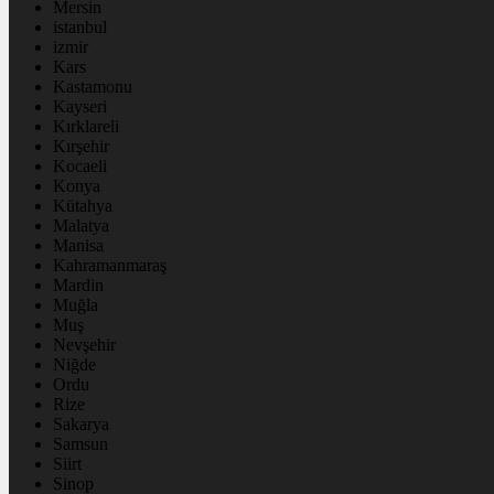
Mersin
istanbul
izmir
Kars
Kastamonu
Kayseri
Kırklareli
Kırşehir
Kocaeli
Konya
Kütahya
Malatya
Manisa
Kahramanmaraş
Mardin
Muğla
Muş
Nevşehir
Niğde
Ordu
Rize
Sakarya
Samsun
Siirt
Sinop