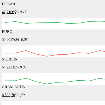
DOLAR
47,7106
$
% 0.17
EURO
02:15
02:30
02:45
03:00
03:15
03:30
03
55,0017
€
% -0.03
STERLİN
02:30
02:45
03:00
03:15
03:30
03:45
64,2233
£
% 0.06
GRAM ALTIN
02:30
02:45
03:00
03:15
03:30
03:45
6.583,70
%1,40