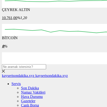
ÇEYREK ALTIN
02:15
02:30
02:45
03:00
03:15
03:30
03
10.761,00
%1,20
BİTCOİN
00:00
00:00
00:00
00:00
00:00
00
฿
%
kayserisondakika.xyz
kayserisondakika.xyz
Servis
Son Dakika
Namaz Vakitleri
Hava Durumu
Gazeteler
Canlı Borsa