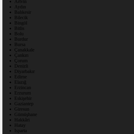
Artvin
Aydın
Balıkesir
Bilecik
Bingöl
Bitlis
Bolu
Burdur
Bursa
Çanakkale
Çankırı
Çorum
Denizli
Diyarbakır
Edirne
Elazığ
Erzincan
Erzurum
Eskişehir
Gaziantep
Giresun
Gümüşhane
Hakkâri
Hatay
Isparta