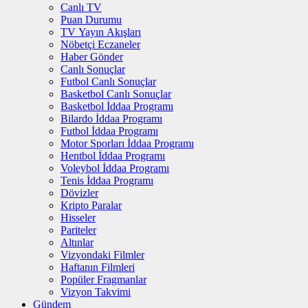
Canlı TV
Puan Durumu
TV Yayın Akışları
Nöbetçi Eczaneler
Haber Gönder
Canlı Sonuçlar
Futbol Canlı Sonuçlar
Basketbol Canlı Sonuçlar
Basketbol İddaa Programı
Bilardo İddaa Programı
Futbol İddaa Programı
Motor Sporları İddaa Programı
Hentbol İddaa Programı
Voleybol İddaa Programı
Tenis İddaa Programı
Dövizler
Kripto Paralar
Hisseler
Pariteler
Altınlar
Vizyondaki Filmler
Haftanın Filmleri
Popüler Fragmanlar
Vizyon Takvimi
Gündem