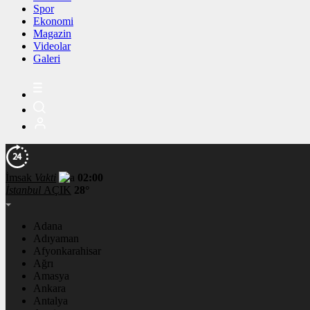
Spor
Ekonomi
Magazin
Videolar
Galeri
İmsak
Vakti
02:00
İstanbul
AÇIK
28°
Adana
Adıyaman
Afyonkarahisar
Ağrı
Amasya
Ankara
Antalya