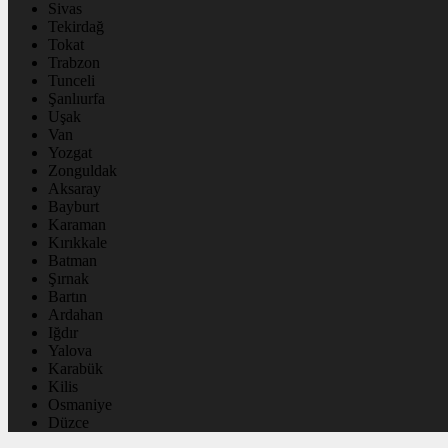
Sivas
Tekirdağ
Tokat
Trabzon
Tunceli
Şanlıurfa
Uşak
Van
Yozgat
Zonguldak
Aksaray
Bayburt
Karaman
Kırıkkale
Batman
Şırnak
Bartın
Ardahan
Iğdır
Yalova
Karabük
Kilis
Osmaniye
Düzce