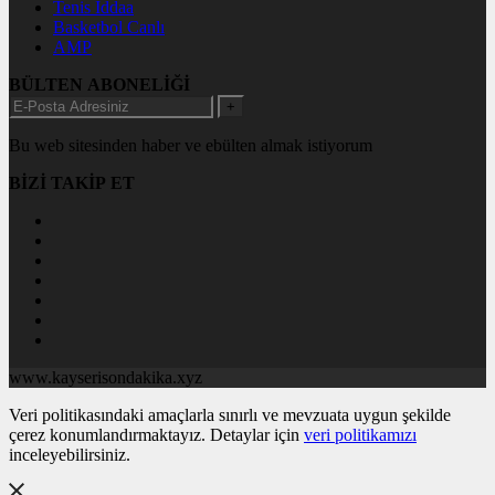
Tenis İddaa
Basketbol Canlı
AMP
BÜLTEN ABONELİĞİ
+
Bu web sitesinden haber ve ebülten almak istiyorum
BİZİ TAKİP ET
www.kayserisondakika.xyz
Veri politikasındaki amaçlarla sınırlı ve mevzuata uygun şekilde
çerez konumlandırmaktayız. Detaylar için
veri politikamızı
inceleyebilirsiniz.