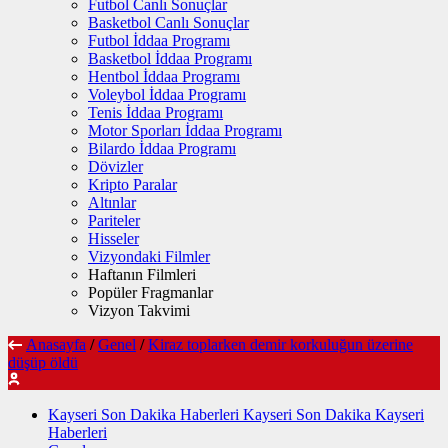
Futbol Canlı Sonuçlar
Basketbol Canlı Sonuçlar
Futbol İddaa Programı
Basketbol İddaa Programı
Hentbol İddaa Programı
Voleybol İddaa Programı
Tenis İddaa Programı
Motor Sporları İddaa Programı
Bilardo İddaa Programı
Dövizler
Kripto Paralar
Altınlar
Pariteler
Hisseler
Vizyondaki Filmler
Haftanın Filmleri
Popüler Fragmanlar
Vizyon Takvimi
Anasayfa
/
Genel
/
Kiraz toplarken demir korkuluğun üzerine
düşüp öldü
Kayseri Son Dakika Haberleri Kayseri Son Dakika Kayseri
Haberleri