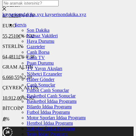
DOLAR
kayserisondakika.xyz
kayserisondakika.xyz
47,7436
$
% 0.18
Servis
EURO
Son Dakika
Namaz Vakitleri
55,2510
€
% 0.32
Hava Durumu
STERLİN
Gazeteler
Canlı Borsa
64,4811
£
% 0.38
Canlı TV
Puan Durumu
GRAM ALTIN
TV Yayın Akışları
Nöbetçi Eczaneler
6.660,55
%2,59
Haber Gönder
Canlı Sonuçlar
ÇEYREK ALTIN
Futbol Canlı Sonuçlar
Basketbol Canlı Sonuçlar
10.912,00
%2,62
Basketbol İddaa Programı
Bilardo İddaa Programı
BİTCOİN
Futbol İddaa Programı
Motor Sporları İddaa Programı
฿
%
Hentbol İddaa Programı
Voleybol İddaa Programı
Tenis İddaa Programı