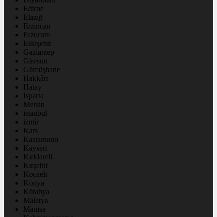
Edirne
Elazığ
Erzincan
Erzurum
Eskişehir
Gaziantep
Giresun
Gümüşhane
Hakkâri
Hatay
Isparta
Mersin
istanbul
izmir
Kars
Kastamonu
Kayseri
Kırklareli
Kırşehir
Kocaeli
Konya
Kütahya
Malatya
Manisa