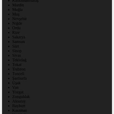
Kahramanmaraş
Mardin
Muğla
Muş
Nevşehir
Niğde
Ordu
Rize
Sakarya
Samsun
Siirt
Sinop
Sivas
Tekirdağ
Tokat
Trabzon
Tunceli
Şanlıurfa
Uşak
Van
Yozgat
Zonguldak
Aksaray
Bayburt
Karaman