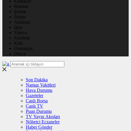
Kırıkkale
Batman
Şırnak
Bartın
Ardahan
Iğdır
Yalova
Karabük
Kilis
Osmaniye
Düzce
Son Dakika
Namaz Vakitleri
Hava Durumu
Gazeteler
Canlı Borsa
Canlı TV
Puan Durumu
TV Yayın Akışları
Nöbetçi Eczaneler
Haber Gönder