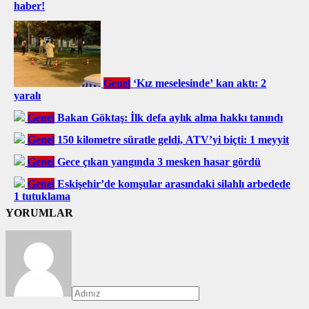
haber!
Genel
‘Kız meselesinde’ kan aktı: 2
yaralı
Genel
Bakan Göktaş: İlk defa aylık alma hakkı tanındı
Genel
150 kilometre süratle geldi, ATV’yi biçti: 1 meyyit
Genel
Gece çıkan yangında 3 mesken hasar gördü
Genel
Eskişehir’de komşular arasındaki silahlı arbedede
1 tutuklama
YORUMLAR