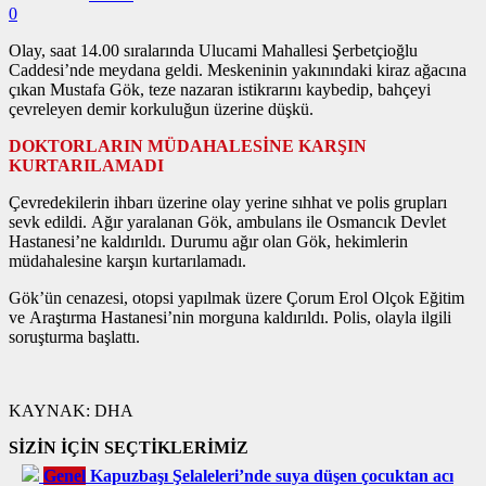
0
Olay, saat 14.00 sıralarında Ulucami Mahallesi Şerbetçioğlu
Caddesi’nde meydana geldi. Meskeninin yakınındaki kiraz ağacına
çıkan Mustafa Gök, teze nazaran istikrarını kaybedip, bahçeyi
çevreleyen demir korkuluğun üzerine düşkü.
DOKTORLARIN MÜDAHALESİNE KARŞIN
KURTARILAMADI
Çevredekilerin ihbarı üzerine olay yerine sıhhat ve polis grupları
sevk edildi. Ağır yaralanan Gök, ambulans ile Osmancık Devlet
Hastanesi’ne kaldırıldı. Durumu ağır olan Gök, hekimlerin
müdahalesine karşın kurtarılamadı.
Gök’ün cenazesi, otopsi yapılmak üzere Çorum Erol Olçok Eğitim
ve Araştırma Hastanesi’nin morguna kaldırıldı. Polis, olayla ilgili
soruşturma başlattı.
KAYNAK:
DHA
SİZİN İÇİN SEÇTİKLERİMİZ
Genel
Kapuzbaşı Şelaleleri’nde suya düşen çocuktan acı