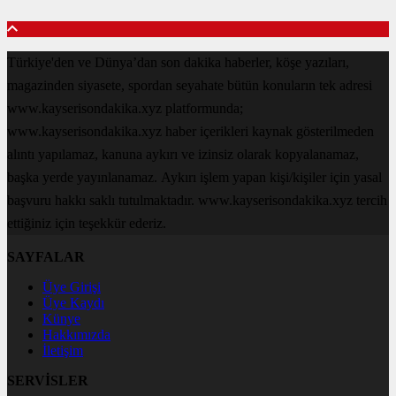
Türkiye'den ve Dünya’dan son dakika haberler, köşe yazıları,
magazinden siyasete, spordan seyahate bütün konuların tek adresi
www.kayserisondakika.xyz platformunda;
www.kayserisondakika.xyz haber içerikleri kaynak gösterilmeden
alıntı yapılamaz, kanuna aykırı ve izinsiz olarak kopyalanamaz,
başka yerde yayınlanamaz. Aykırı işlem yapan kişi/kişiler için yasal
başvuru hakkı saklı tutulmaktadır. www.kayserisondakika.xyz tercih
ettiğiniz için teşekkür ederiz.
SAYFALAR
Üye Girişi
Üye Kaydı
Künye
Hakkımızda
İletişim
SERVİSLER