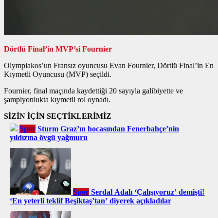
Dörtlü Final’in MVP’si Fournier
Olympiakos’un Fransız oyuncusu Evan Fournier, Dörtlü Final’in En
Kıymetli Oyuncusu (MVP) seçildi.
Fournier, final maçında kaydettiği 20 sayıyla galibiyette ve
şampiyonlukta kıymetli rol oynadı.
SİZİN İÇİN SEÇTİKLERİMİZ
Spor
Sturm Graz’ın hocasından Fenerbahçe’nin
yıldızına övgü yağmuru
Spor
Serdal Adalı ‘Çalışıyoruz’ demişti!
‘En yeterli teklif Beşiktaş’tan’ diyerek açıkladılar