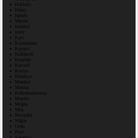
Hakkâri
Hatay
Isparta
Mersin
istanbul
izmir
Kars
Kastamonu
Kayseri
Kırklareli
Kırşehir
Kocaeli
Konya
Kütahya
Malatya
Manisa
Kahramanmaraş
Mardin
Muğla
Muş
Nevşehir
Niğde
Ordu
Rize
Sakarya