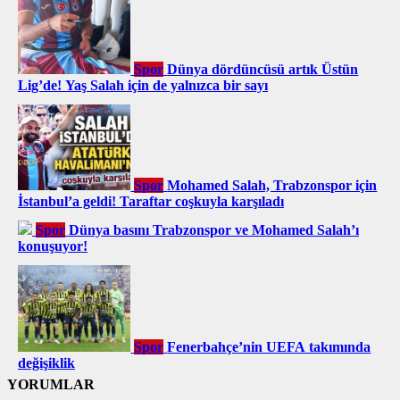
Spor
Dünya dördüncüsü artık Üstün
Lig’de! Yaş Salah için de yalnızca bir sayı
Spor
Mohamed Salah, Trabzonspor için
İstanbul’a geldi! Taraftar coşkuyla karşıladı
Spor
Dünya basını Trabzonspor ve Mohamed Salah’ı
konuşuyor!
Spor
Fenerbahçe’nin UEFA takımında
değişiklik
YORUMLAR