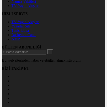
Namaz Vakitleri
TV Yayın Akışları
HIZLI SERVİS
TV Yayın Akışları
Yazarlar Site
Tenis İddaa
Basketbol Canlı
AMP
BÜLTEN ABONELİĞİ
+
Bu web sitesinden haber ve ebülten almak istiyorum
BİZİ TAKİP ET