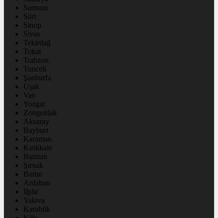
Samsun
Siirt
Sinop
Sivas
Tekirdağ
Tokat
Trabzon
Tunceli
Şanlıurfa
Uşak
Van
Yozgat
Zonguldak
Aksaray
Bayburt
Karaman
Kırıkkale
Batman
Şırnak
Bartın
Ardahan
Iğdır
Yalova
Karabük
Kilis