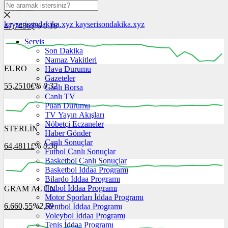
DOLAR
kayserisondakika.xyz
kayserisondakika.xyz
47,7436
$
% 0.18
Servis
Son Dakika
Namaz Vakitleri
EURO
Hava Durumu
12:00
13:00
14:00
15:00
16:00
Gazeteler
55,2510
€
% 0.32
Canlı Borsa
Canlı TV
Puan Durumu
TV Yayın Akışları
Nöbetçi Eczaneler
STERLİN
12:00
13:00
Haber Gönder
14:00
15:00
16:00
Canlı Sonuçlar
64,4811
£
% 0.38
Futbol Canlı Sonuçlar
Basketbol Canlı Sonuçlar
Basketbol İddaa Programı
Bilardo İddaa Programı
Futbol İddaa Programı
GRAM ALTIN
12:00
13:00
14:00
15:00
16:00
Motor Sporları İddaa Programı
6.660,55
%2,59
Hentbol İddaa Programı
Voleybol İddaa Programı
Tenis İddaa Programı