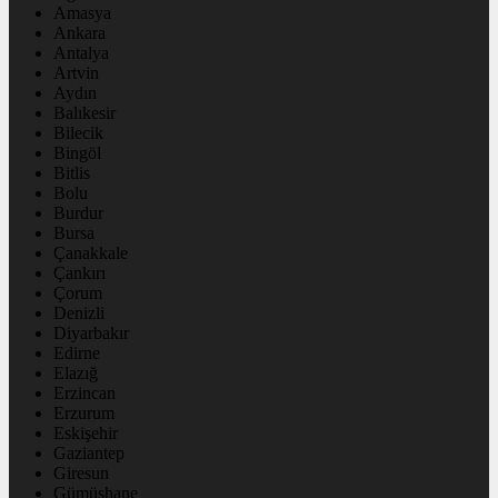
Amasya
Ankara
Antalya
Artvin
Aydın
Balıkesir
Bilecik
Bingöl
Bitlis
Bolu
Burdur
Bursa
Çanakkale
Çankırı
Çorum
Denizli
Diyarbakır
Edirne
Elazığ
Erzincan
Erzurum
Eskişehir
Gaziantep
Giresun
Gümüşhane