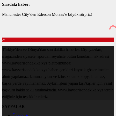
Sıradaki haber:
Manchester City’den Ederson Moraes’e büyük sürpriz!
Türkiye'den ve Dünya’dan son dakika haberler, köşe yazıları,
magazinden siyasete, spordan seyahate bütün konuların tek adresi
www.kayserisondakika.xyz platformunda;
www.kayserisondakika.xyz haber içerikleri kaynak gösterilmeden
alıntı yapılamaz, kanuna aykırı ve izinsiz olarak kopyalanamaz,
başka yerde yayınlanamaz. Aykırı işlem yapan kişi/kişiler için yasal
başvuru hakkı saklı tutulmaktadır. www.kayserisondakika.xyz tercih
ettiğiniz için teşekkür ederiz.
SAYFALAR
Üye Girişi