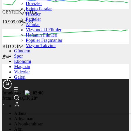
Dövizler
Kripto Paralar
ÇEYREK ALTIN
Hisseler
12:00
13:00
14:00
15:00
16:00
Pariteler
10.909,00
%2,60
Altınlar
Vizyondaki Filmler
Haftanın Filmleri
Popüler Fragmanlar
Vizyon Takvimi
BİTCOİN
00:00
00:00
00:00
00:00
00:00
Gündem
Spor
฿
%
Ekonomi
Magazin
Videolar
Galeri
İmsak
Vakti
02:00
İstanbul
AÇIK
28°
Adana
Adıyaman
Afyonkarahisar
Ağrı