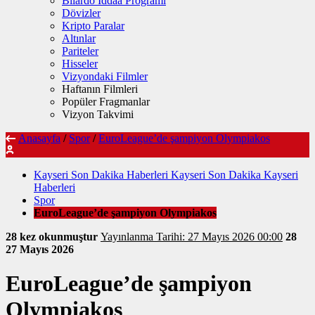
Bilardo İddaa Programı
Dövizler
Kripto Paralar
Altınlar
Pariteler
Hisseler
Vizyondaki Filmler
Haftanın Filmleri
Popüler Fragmanlar
Vizyon Takvimi
Anasayfa
/
Spor
/
EuroLeague’de şampiyon Olympiakos
Kayseri Son Dakika Haberleri Kayseri Son Dakika Kayseri
Haberleri
Spor
EuroLeague’de şampiyon Olympiakos
28 kez okunmuştur
Yayınlanma Tarihi: 27 Mayıs 2026 00:00
28
27 Mayıs 2026
EuroLeague’de şampiyon
Olympiakos