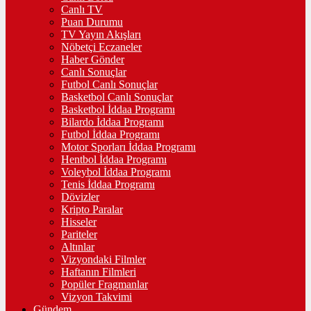
Canlı TV
Puan Durumu
TV Yayın Akışları
Nöbetçi Eczaneler
Haber Gönder
Canlı Sonuçlar
Futbol Canlı Sonuçlar
Basketbol Canlı Sonuçlar
Basketbol İddaa Programı
Bilardo İddaa Programı
Futbol İddaa Programı
Motor Sporları İddaa Programı
Hentbol İddaa Programı
Voleybol İddaa Programı
Tenis İddaa Programı
Dövizler
Kripto Paralar
Hisseler
Pariteler
Altınlar
Vizyondaki Filmler
Haftanın Filmleri
Popüler Fragmanlar
Vizyon Takvimi
Gündem