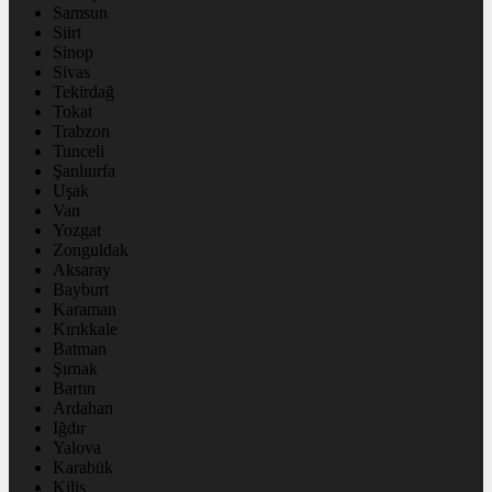
Samsun
Siirt
Sinop
Sivas
Tekirdağ
Tokat
Trabzon
Tunceli
Şanlıurfa
Uşak
Van
Yozgat
Zonguldak
Aksaray
Bayburt
Karaman
Kırıkkale
Batman
Şırnak
Bartın
Ardahan
Iğdır
Yalova
Karabük
Kilis