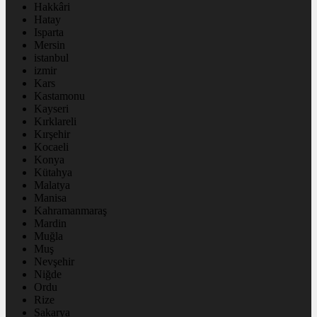
Hakkâri
Hatay
Isparta
Mersin
istanbul
izmir
Kars
Kastamonu
Kayseri
Kırklareli
Kırşehir
Kocaeli
Konya
Kütahya
Malatya
Manisa
Kahramanmaraş
Mardin
Muğla
Muş
Nevşehir
Niğde
Ordu
Rize
Sakarya