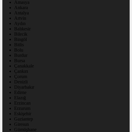
Amasya
Ankara
Antalya
Artvin
Aydın
Balıkesir
Bilecik
Bingöl
Bitlis
Bolu
Burdur
Bursa
Çanakkale
Çankırı
Çorum
Denizli
Diyarbakır
Edirne
Elazığ
Erzincan
Erzurum
Eskişehir
Gaziantep
Giresun
Gümüşhane