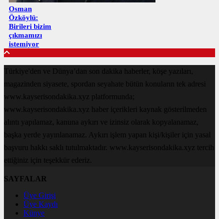
Osman
Özköylü:
Birileri bizim
çıkmamızı
istemiyor
Türkiye'den ve Dünya’dan son dakika haberler, köşe yazıları,
magazinden siyasete, spordan seyahate bütün konuların tek adresi
www.kayserisondakika.xyz platformunda;
www.kayserisondakika.xyz haber içerikleri kaynak gösterilmeden
alıntı yapılamaz, kanuna aykırı ve izinsiz olarak kopyalanamaz,
başka yerde yayınlanamaz. Aykırı işlem yapan kişi/kişiler için yasal
başvuru hakkı saklı tutulmaktadır. www.kayserisondakika.xyz tercih
ettiğiniz için teşekkür ederiz.
SAYFALAR
Üye Girişi
Üye Kaydı
Künye