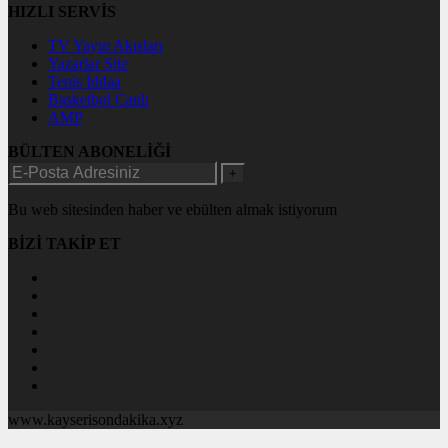
HIZLI SERVİS
TV Yayın Akışları
Yazarlar Site
Tenis İddaa
Basketbol Canlı
AMP
BÜLTEN ABONELİĞİ
+
Bu web sitesinden haber ve ebülten almak istiyorum
BİZİ TAKİP ET
www.kayserisondakika.xyz