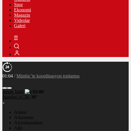
Spor
Ekonomi
Magazin
Videolar
Galeri
01:04
/
Münbiç’te koordinasyon toplantısı
İmsak
Vakti
02:00
İstanbul
AÇIK
30°
Adana
Adıyaman
Afyonkarahisar
Ağrı