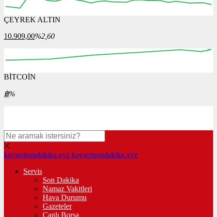
ÇEYREK ALTIN
12:00
13:00
14:00
15:00
16:00
10.909,00
%2,60
BİTCOİN
00:00
00:00
00:00
00:00
00:00
฿
%
kayserisondakika.xyz
kayserisondakika.xyz
Servis
Son Dakika
Namaz Vakitleri
Hava Durumu
Gazeteler
Canlı Borsa