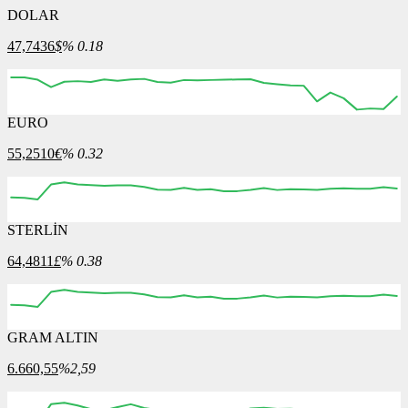
DOLAR
47,7436
$
% 0.18
EURO
12:00
13:00
14:00
15:00
16:00
55,2510
€
% 0.32
STERLİN
12:00
13:00
14:00
15:00
16:00
64,4811
£
% 0.38
GRAM ALTIN
12:00
13:00
14:00
15:00
16:00
6.660,55
%2,59