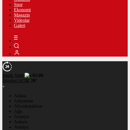
Spor
Ekonomi
Magazin
Videolar
Galeri
İmsak
Vakti
02:00
İstanbul
AÇIK
28°
Adana
Adıyaman
Afyonkarahisar
Ağrı
Amasya
Ankara
Antalya