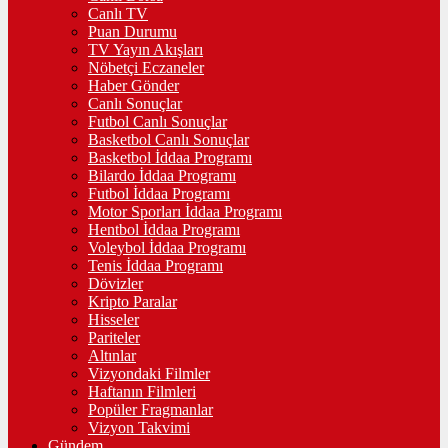
Canlı TV
Puan Durumu
TV Yayın Akışları
Nöbetçi Eczaneler
Haber Gönder
Canlı Sonuçlar
Futbol Canlı Sonuçlar
Basketbol Canlı Sonuçlar
Basketbol İddaa Programı
Bilardo İddaa Programı
Futbol İddaa Programı
Motor Sporları İddaa Programı
Hentbol İddaa Programı
Voleybol İddaa Programı
Tenis İddaa Programı
Dövizler
Kripto Paralar
Hisseler
Pariteler
Altınlar
Vizyondaki Filmler
Haftanın Filmleri
Popüler Fragmanlar
Vizyon Takvimi
Gündem