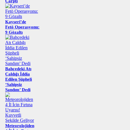
Çarptı
Kayseri’de
Fetö Operasyonu:
9 Gözaltı
Bahçedeki Atı
Çaldığı İddia
Edilen Şüpheli
‘Sahipsiz
Sandım’ Dedi
Meteorolojiden