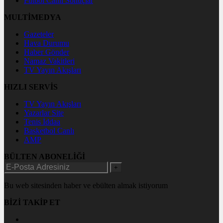
Futbol Canlı Sonuçlar
MULTİMEDYA
Gazeteler
Hava Durumu
Haber Gönder
Namaz Vakitleri
TV Yayın Akışları
HIZLI SERVİS
TV Yayın Akışları
Yazarlar Site
Tenis İddaa
Basketbol Canlı
AMP
BÜLTEN ABONELİĞİ
+
Bu web sitesinden haber ve ebülten almak istiyorum
BİZİ TAKİP ET