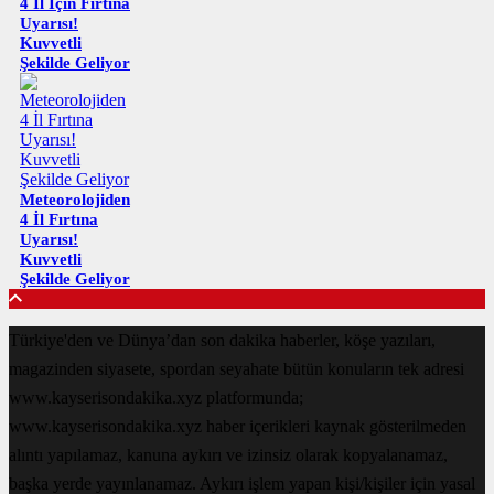
4 İl İçin Fırtına
Uyarısı!
Kuvvetli
Şekilde Geliyor
Meteorolojiden
4 İl Fırtına
Uyarısı!
Kuvvetli
Şekilde Geliyor
Türkiye'den ve Dünya’dan son dakika haberler, köşe yazıları,
magazinden siyasete, spordan seyahate bütün konuların tek adresi
www.kayserisondakika.xyz platformunda;
www.kayserisondakika.xyz haber içerikleri kaynak gösterilmeden
alıntı yapılamaz, kanuna aykırı ve izinsiz olarak kopyalanamaz,
başka yerde yayınlanamaz. Aykırı işlem yapan kişi/kişiler için yasal