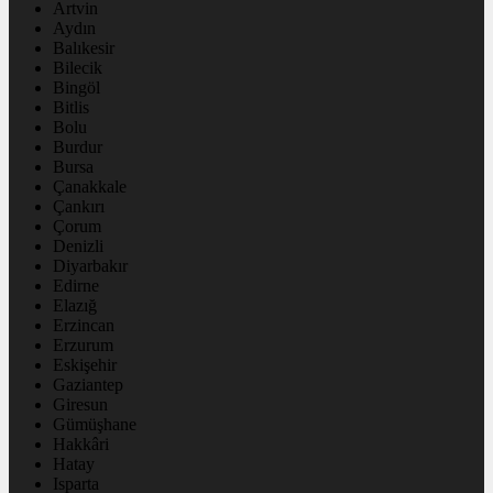
Artvin
Aydın
Balıkesir
Bilecik
Bingöl
Bitlis
Bolu
Burdur
Bursa
Çanakkale
Çankırı
Çorum
Denizli
Diyarbakır
Edirne
Elazığ
Erzincan
Erzurum
Eskişehir
Gaziantep
Giresun
Gümüşhane
Hakkâri
Hatay
Isparta