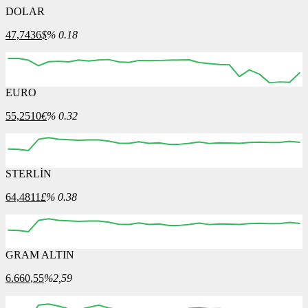
DOLAR
47,7436
$
% 0.18
EURO
12:00
13:00
14:00
15:00
16:00
55,2510
€
% 0.32
STERLİN
12:00
13:00
14:00
15:00
16:00
64,4811
£
% 0.38
GRAM ALTIN
12:00
13:00
14:00
15:00
16:00
6.660,55
%2,59