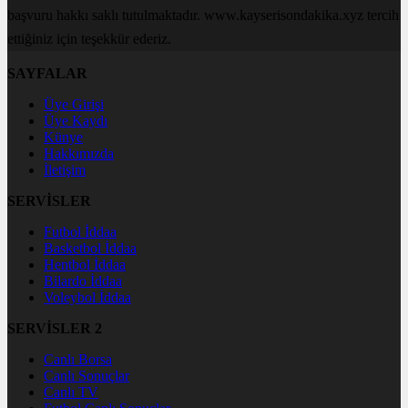
başvuru hakkı saklı tutulmaktadır. www.kayserisondakika.xyz tercih
ettiğiniz için teşekkür ederiz.
SAYFALAR
Üye Girişi
Üye Kaydı
Künye
Hakkımızda
İletişim
SERVİSLER
Futbol İddaa
Basketbol İddaa
Hentbol İddaa
Bilardo İddaa
Voleybol İddaa
SERVİSLER 2
Canlı Borsa
Canlı Sonuçlar
Canlı TV