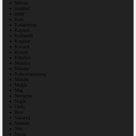
Mersin
istanbul
izmir
Kars
Kastamonu
Kayseri
Kırklareli
Kırşehir
Kocaeli
Konya
Kütahya
Malatya
Manisa
Kahramanmaraş
Mardin
Muğla
Muş
Nevşehir
Niğde
Ordu
Rize
Sakarya
Samsun
Siirt
Sinop