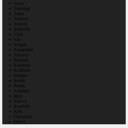
Sivas
Tekirdağ
Tokat
Trabzon
Tunceli
Şanlıurfa
Uşak
Van
Yozgat
Zonguldak
Aksaray
Bayburt
Karaman
Kırıkkale
Batman
Şırnak
Bartın
Ardahan
Iğdır
Yalova
Karabük
Kilis
Osmaniye
Düzce