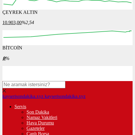
ÇEYREK ALTIN
12:00
13:00
14:00
15:00
16:00
10.903,00
%2,54
BİTCOİN
00:00
00:00
00:00
00:00
00:00
฿
%
kayserisondakika.xyz
kayserisondakika.xyz
Servis
Son Dakika
Namaz Vakitleri
Hava Durumu
Gazeteler
Canlı Borsa