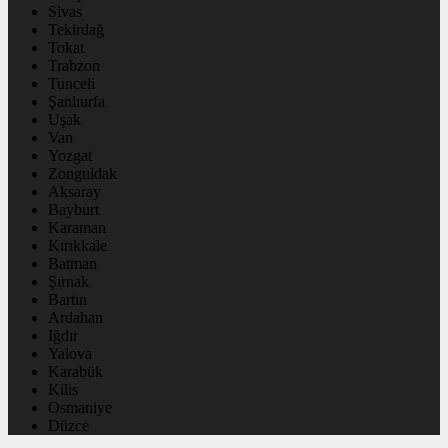
Sivas
Tekirdağ
Tokat
Trabzon
Tunceli
Şanlıurfa
Uşak
Van
Yozgat
Zonguldak
Aksaray
Bayburt
Karaman
Kırıkkale
Batman
Şırnak
Bartın
Ardahan
Iğdır
Yalova
Karabük
Kilis
Osmaniye
Düzce