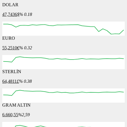
DOLAR
47,7436
$
% 0.18
EURO
12:00
13:00
14:00
15:00
16:00
55,2510
€
% 0.32
STERLİN
12:00
13:00
14:00
15:00
16:00
64,4811
£
% 0.38
GRAM ALTIN
12:00
13:00
14:00
15:00
16:00
6.660,55
%2,59