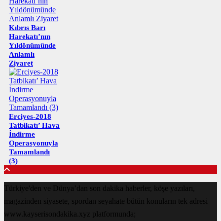
Kıbrıs Barı
Harekatı’nın
Yıldönümünde
Anlamlı
Ziyaret
Erciyes-2018
Tatbikatı’ Hava
İndirme
Operasyonuyla
Tamamlandı
(3)
Türkiye'den ve Dünya’dan son dakika haberler, köşe yazıları,
magazinden siyasete, spordan seyahate bütün konuların tek adresi
www.kayserisondakika.xyz platformunda;