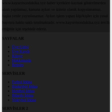
www.kayserisondakika.xyz haber içerikleri kaynak gösterilmeden
alıntı yapılamaz, kanuna aykırı ve izinsiz olarak kopyalanamaz,
başka yerde yayınlanamaz. Aykırı işlem yapan kişi/kişiler için yasal
başvuru hakkı saklı tutulmaktadır. www.kayserisondakika.xyz tercih
ettiğiniz için teşekkür ederiz.
SAYFALAR
Üye Girişi
Üye Kaydı
Künye
Hakkımızda
İletişim
SERVİSLER
Futbol İddaa
Basketbol İddaa
Hentbol İddaa
Bilardo İddaa
Voleybol İddaa
SERVİSLER 2