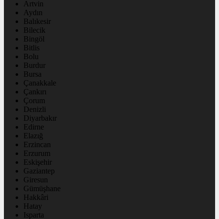
Artvin
Aydın
Balıkesir
Bilecik
Bingöl
Bitlis
Bolu
Burdur
Bursa
Çanakkale
Çankırı
Çorum
Denizli
Diyarbakır
Edirne
Elazığ
Erzincan
Erzurum
Eskişehir
Gaziantep
Giresun
Gümüşhane
Hakkâri
Hatay
Isparta