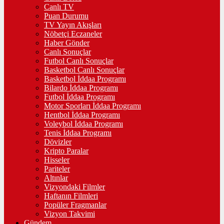
Canlı TV
Puan Durumu
TV Yayın Akışları
Nöbetçi Eczaneler
Haber Gönder
Canlı Sonuçlar
Futbol Canlı Sonuçlar
Basketbol Canlı Sonuçlar
Basketbol İddaa Programı
Bilardo İddaa Programı
Futbol İddaa Programı
Motor Sporları İddaa Programı
Hentbol İddaa Programı
Voleybol İddaa Programı
Tenis İddaa Programı
Dövizler
Kripto Paralar
Hisseler
Pariteler
Altınlar
Vizyondaki Filmler
Haftanın Filmleri
Popüler Fragmanlar
Vizyon Takvimi
Gündem