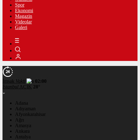
Spor
Ekonomi
Magazin
Videolar
Galeri
İmsak
Vakti
02:00
İstanbul
AÇIK
28°
Adana
Adıyaman
Afyonkarahisar
Ağrı
Amasya
Ankara
Antalya