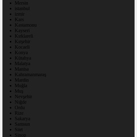
Mersin
istanbul
izmir
Kars
Kastamonu
Kayseri
Kırklareli
Kırşehir
Kocaeli
Konya
Kütahya
Malatya
Manisa
Kahramanmaraş
Mardin
Muğla
Muş
Nevşehir
Niğde
Ordu
Rize
Sakarya
Samsun
Siirt
Sinop