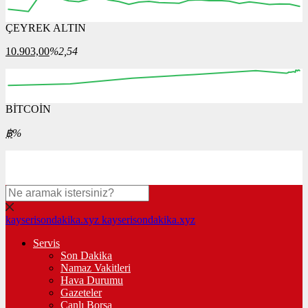
ÇEYREK ALTIN
12:00
13:00
14:00
15:00
16:00
10.903,00
%2,54
BİTCOİN
00:00
00:00
00:00
00:00
00:00
฿
%
kayserisondakika.xyz
kayserisondakika.xyz
Servis
Son Dakika
Namaz Vakitleri
Hava Durumu
Gazeteler
Canlı Borsa