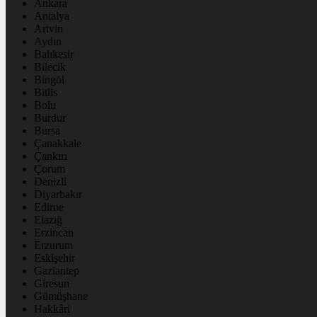
Ankara
Antalya
Artvin
Aydın
Balıkesir
Bilecik
Bingöl
Bitlis
Bolu
Burdur
Bursa
Çanakkale
Çankırı
Çorum
Denizli
Diyarbakır
Edirne
Elazığ
Erzincan
Erzurum
Eskişehir
Gaziantep
Giresun
Gümüşhane
Hakkâri