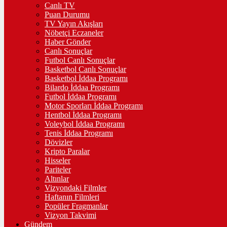
Canlı TV
Puan Durumu
TV Yayın Akışları
Nöbetçi Eczaneler
Haber Gönder
Canlı Sonuçlar
Futbol Canlı Sonuçlar
Basketbol Canlı Sonuçlar
Basketbol İddaa Programı
Bilardo İddaa Programı
Futbol İddaa Programı
Motor Sporları İddaa Programı
Hentbol İddaa Programı
Voleybol İddaa Programı
Tenis İddaa Programı
Dövizler
Kripto Paralar
Hisseler
Pariteler
Altınlar
Vizyondaki Filmler
Haftanın Filmleri
Popüler Fragmanlar
Vizyon Takvimi
Gündem