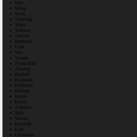
Siirt
Sinop
Sivas
Tekirdağ
Tokat
Trabzon
Tunceli
Şanlıurfa
Uşak
Van
Yozgat
Zonguldak
Aksaray
Bayburt
Karaman
Kırıkkale
Batman
Şırnak
Bartın
Ardahan
Iğdır
Yalova
Karabük
Kilis
Osmaniye