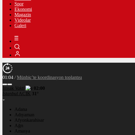
Spor
Ekonomi
Magazin
Videolar
Galeri
01:04
/
PYDnin Münbiçte kazdığı tüneller görüntülendi​
İmsak
Vakti
02:00
İstanbul
AÇIK
31°
Adana
Adıyaman
Afyonkarahisar
Ağrı
Amasya