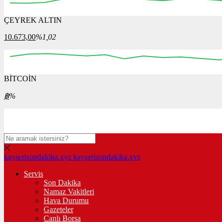
ÇEYREK ALTIN
00:00
00:00
00:00
00:00
00:00
00:00
10.673,00
%1,02
BİTCOİN
00:00
00:00
00:00
00:00
00:00
00
฿
%
kayserisondakika.xyz
kayserisondakika.xyz
Servis
Son Dakika
Namaz Vakitleri
Hava Durumu
Gazeteler
Canlı Borsa