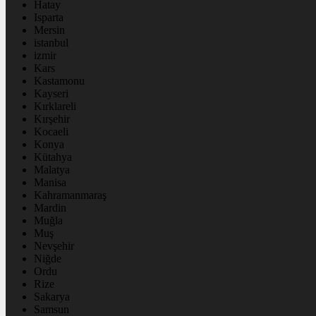
Hatay
Isparta
Mersin
istanbul
izmir
Kars
Kastamonu
Kayseri
Kırklareli
Kırşehir
Kocaeli
Konya
Kütahya
Malatya
Manisa
Kahramanmaraş
Mardin
Muğla
Muş
Nevşehir
Niğde
Ordu
Rize
Sakarya
Samsun