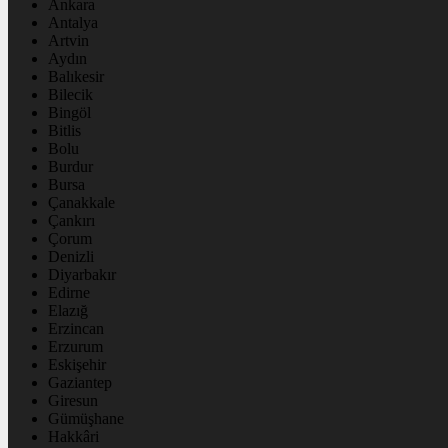
Ankara
Antalya
Artvin
Aydın
Balıkesir
Bilecik
Bingöl
Bitlis
Bolu
Burdur
Bursa
Çanakkale
Çankırı
Çorum
Denizli
Diyarbakır
Edirne
Elazığ
Erzincan
Erzurum
Eskişehir
Gaziantep
Giresun
Gümüşhane
Hakkâri