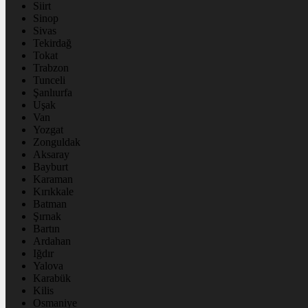
Siirt
Sinop
Sivas
Tekirdağ
Tokat
Trabzon
Tunceli
Şanlıurfa
Uşak
Van
Yozgat
Zonguldak
Aksaray
Bayburt
Karaman
Kırıkkale
Batman
Şırnak
Bartın
Ardahan
Iğdır
Yalova
Karabük
Kilis
Osmaniye