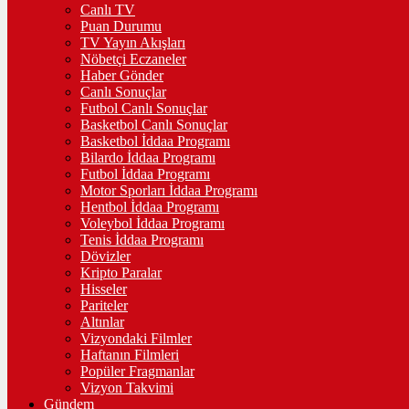
Canlı TV
Puan Durumu
TV Yayın Akışları
Nöbetçi Eczaneler
Haber Gönder
Canlı Sonuçlar
Futbol Canlı Sonuçlar
Basketbol Canlı Sonuçlar
Basketbol İddaa Programı
Bilardo İddaa Programı
Futbol İddaa Programı
Motor Sporları İddaa Programı
Hentbol İddaa Programı
Voleybol İddaa Programı
Tenis İddaa Programı
Dövizler
Kripto Paralar
Hisseler
Pariteler
Altınlar
Vizyondaki Filmler
Haftanın Filmleri
Popüler Fragmanlar
Vizyon Takvimi
Gündem