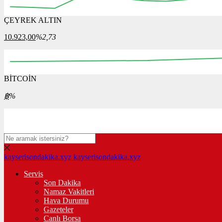
ÇEYREK ALTIN
12:00
12:15
12:30
12:45
13:00
13:15
13:30
10.923,00
%2,73
BİTCOİN
00:00
08:00
16:00
00:00
08:00
฿
%
kayserisondakika.xyz
kayserisondakika.xyz
Servis
Son Dakika
Namaz Vakitleri
Hava Durumu
Gazeteler
Canlı Borsa