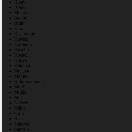
Hatay
Isparta
Mersin
istanbul
izmir
Kars
Kastamonu
Kayseri
Kırklareli
Kırşehir
Kocaeli
Konya
Kütahya
Malatya
Manisa
Kahramanmaraş
Mardin
Muğla
Muş
Nevşehir
Niğde
Ordu
Rize
Sakarya
Samsun