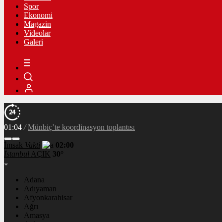
Spor
Ekonomi
Magazin
Videolar
Galeri
01:04
/
Münbiç’te koordinasyon toplantısı
İmsak
Vakti
02:00
İstanbul
AÇIK
30°
Adana
Adıyaman
Afyonkarahisar
Ağrı
Amasya