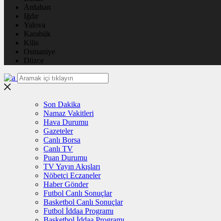
Ardahan
Iğdır
Yalova
Karabük
Kilis
Osmaniye
Düzce
Son Dakika
Namaz Vakitleri
Hava Durumu
Gazeteler
Canlı Borsa
Canlı TV
Puan Durumu
TV Yayın Akışları
Nöbetçi Eczaneler
Haber Gönder
Futbol Canlı Sonuçlar
Basketbol Canlı Sonuçlar
Futbol İddaa Programı
Basketbol İddaa Programı