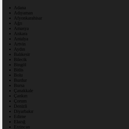
Adana
Adıyaman
Afyonkarahisar
Ağrı
Amasya
Ankara
Antalya
Artvin
Aydın
Balıkesir
Bilecik
Bingöl
Bitlis
Bolu
Burdur
Bursa
Çanakkale
Çankırı
Çorum
Denizli
Diyarbakır
Edirne
Elazığ
Erzincan