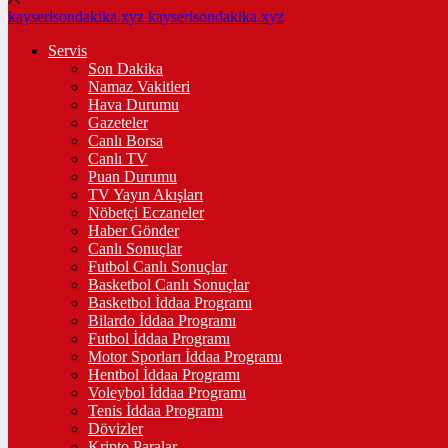
kayserisondakika.xyz
kayserisondakika.xyz
Servis
Son Dakika
Namaz Vakitleri
Hava Durumu
Gazeteler
Canlı Borsa
Canlı TV
Puan Durumu
TV Yayın Akışları
Nöbetçi Eczaneler
Haber Gönder
Canlı Sonuçlar
Futbol Canlı Sonuçlar
Basketbol Canlı Sonuçlar
Basketbol İddaa Programı
Bilardo İddaa Programı
Futbol İddaa Programı
Motor Sporları İddaa Programı
Hentbol İddaa Programı
Voleybol İddaa Programı
Tenis İddaa Programı
Dövizler
Kripto Paralar