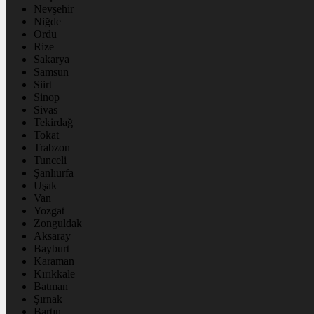
Nevşehir
Niğde
Ordu
Rize
Sakarya
Samsun
Siirt
Sinop
Sivas
Tekirdağ
Tokat
Trabzon
Tunceli
Şanlıurfa
Uşak
Van
Yozgat
Zonguldak
Aksaray
Bayburt
Karaman
Kırıkkale
Batman
Şırnak
Bartın