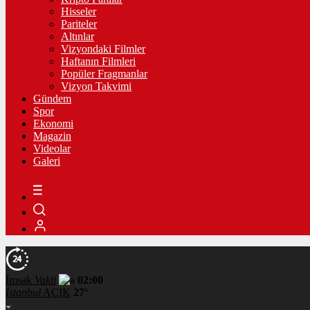
Hisseler
Pariteler
Altınlar
Vizyondaki Filmler
Haftanın Filmleri
Popüler Fragmanlar
Vizyon Takvimi
Gündem
Spor
Ekonomi
Magazin
Videolar
Galeri
İmsak
Vakti
02:00
İstanbul
AÇIK
27°