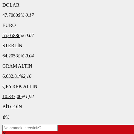
DOLAR
47,7080
$
% 0.17
EURO
55,0588
€
% 0.07
STERLİN
64,2053
£
% 0.04
GRAM ALTIN
6.632,81
%2,16
ÇEYREK ALTIN
10.837,00
%1,92
BİTCOİN
฿
%