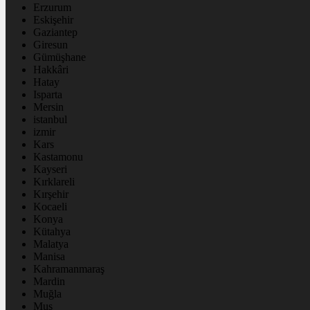
Erzurum
Eskişehir
Gaziantep
Giresun
Gümüşhane
Hakkâri
Hatay
Isparta
Mersin
istanbul
izmir
Kars
Kastamonu
Kayseri
Kırklareli
Kırşehir
Kocaeli
Konya
Kütahya
Malatya
Manisa
Kahramanmaraş
Mardin
Muğla
Muş