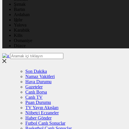
Şırnak
Bartın
Ardahan
Iğdır
Yalova
Karabük
Kilis
Osmaniye
Düzce
Son Dakika
Namaz Vakitleri
Hava Durumu
Gazeteler
Canlı Borsa
Canlı TV
Puan Durumu
TV Yayın Akışları
Nöbetçi Eczaneler
Haber Gönder
Futbol Canlı Sonuçlar
Basketbol Canlı Sonuçlar