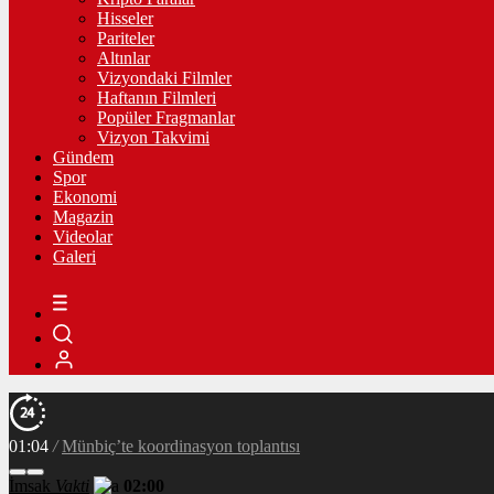
Hisseler
Pariteler
Altınlar
Vizyondaki Filmler
Haftanın Filmleri
Popüler Fragmanlar
Vizyon Takvimi
Gündem
Spor
Ekonomi
Magazin
Videolar
Galeri
01:04
/
Münbiç’te koordinasyon toplantısı
İmsak
Vakti
02:00