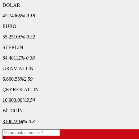
DOLAR
47,7436
$
% 0.18
EURO
55,2510
€
% 0.32
STERLİN
64,4811
£
% 0.38
GRAM ALTIN
6.660,55
%2,59
ÇEYREK ALTIN
10.903,00
%2,54
BİTCOİN
3106229
฿
%-0.3