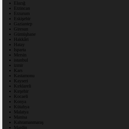
Elazığ
Erzincan
Erzurum
Eskişehir
Gaziantep
Giresun
Gümüşhane
Hakkâri
Hatay
Isparta
Mersin
istanbul
izmir
Kars
Kastamonu
Kayseri
Kırklareli
Kırşehir
Kocaeli
Konya
Kütahya
Malatya
Manisa
Kahramanmaraş
Mardin