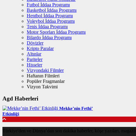
Futbol İddaa Programı
Basketbol İddaa Programı
Hentbol İddaa Programı
Voleybol İddaa Programı
Tenis İddaa Programı
Motor Sporları İddaa Programı
Bilardo İddaa Programı
Dövizler
Kripto Paralar
Altınlar
Pariteler
Hisseler
Vizyondaki Filmler
Haftanın Filmleri
Popüler Fragmanlar
Vizyon Takvimi
Agd Haberleri
Mekke’nin Fethi’
Etkinliği
Türkiye'den ve Dünya’dan son dakika haberler, köşe yazıları, magaz