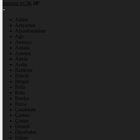
İstanbul
AÇIK
28°
Adana
Adıyaman
Afyonkarahisar
Ağrı
Amasya
Ankara
Antalya
Artvin
Aydın
Balıkesir
Bilecik
Bingöl
Bitlis
Bolu
Burdur
Bursa
Çanakkale
Çankırı
Çorum
Denizli
Diyarbakır
Edirne