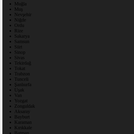
Muğla
Muş
Nevşehir
Niğde
Ordu
Rize
Sakarya
Samsun
Siirt
Sinop
Sivas
Tekirdağ
Tokat
Trabzon
Tunceli
Şanlıurfa
Uşak
Van
Yozgat
Zonguldak
Aksaray
Bayburt
Karaman
Kırıkkale
Batman