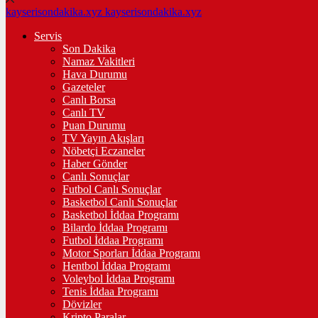
kayserisondakika.xyz
kayserisondakika.xyz
Servis
Son Dakika
Namaz Vakitleri
Hava Durumu
Gazeteler
Canlı Borsa
Canlı TV
Puan Durumu
TV Yayın Akışları
Nöbetçi Eczaneler
Haber Gönder
Canlı Sonuçlar
Futbol Canlı Sonuçlar
Basketbol Canlı Sonuçlar
Basketbol İddaa Programı
Bilardo İddaa Programı
Futbol İddaa Programı
Motor Sporları İddaa Programı
Hentbol İddaa Programı
Voleybol İddaa Programı
Tenis İddaa Programı
Dövizler
Kripto Paralar