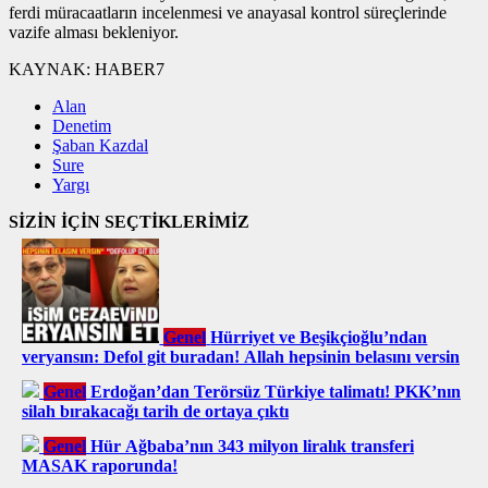
ferdi müracaatların incelenmesi ve anayasal kontrol süreçlerinde
vazife alması bekleniyor.
KAYNAK:
HABER7
Alan
Denetim
Şaban Kazdal
Sure
Yargı
SİZİN İÇİN SEÇTİKLERİMİZ
Genel
Hürriyet ve Beşikçioğlu’ndan
veryansın: Defol git buradan! Allah hepsinin belasını versin
Genel
Erdoğan’dan Terörsüz Türkiye talimatı! PKK’nın
silah bırakacağı tarih de ortaya çıktı
Genel
Hür Ağbaba’nın 343 milyon liralık transferi
MASAK raporunda!