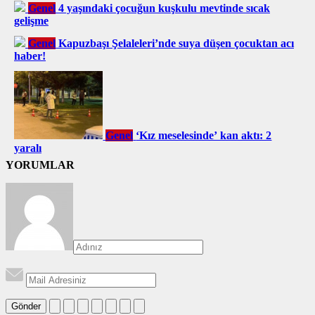
Genel
4 yaşındaki çocuğun kuşkulu mevtinde sıcak
gelişme
Genel
Kapuzbaşı Şelaleleri’nde suya düşen çocuktan acı
haber!
Genel
‘Kız meselesinde’ kan aktı: 2
yaralı
YORUMLAR
Gönder