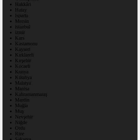
Hakkâri
Hatay
Isparta
Mersin
istanbul
izmir
Kars
Kastamonu
Kayseri
Kırklareli
Kırşehir
Kocaeli
Konya
Kütahya
Malatya
Manisa
Kahramanmaraş
Mardin
Muğla
Muş
Nevşehir
Niğde
Ordu
Rize
Sakarya