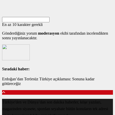
En az 10 karakter gerekli
Gönderdiğiniz yorum
moderasyon
ekibi tarafından incelendikten
sonra yayınlanacaktır.
Sıradaki haber:
Erdoğan’dan Terörsüz Türkiye açıklaması: Sonuna kadar
götüreceğiz
Türkiye'den ve Dünya’dan son dakika haberler, köşe yazıları,
magazinden siyasete, spordan seyahate bütün konuların tek adresi