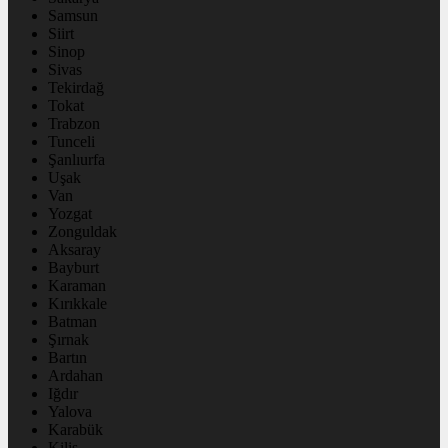
Samsun
Siirt
Sinop
Sivas
Tekirdağ
Tokat
Trabzon
Tunceli
Şanlıurfa
Uşak
Van
Yozgat
Zonguldak
Aksaray
Bayburt
Karaman
Kırıkkale
Batman
Şırnak
Bartın
Ardahan
Iğdır
Yalova
Karabük
Kilis