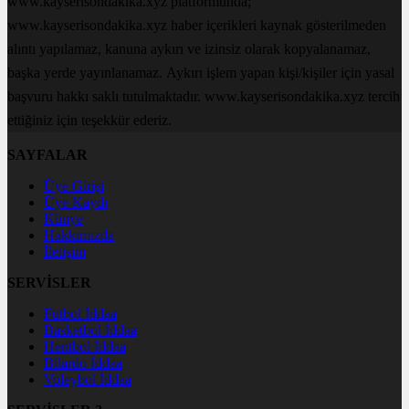
www.kayserisondakika.xyz platformunda;
www.kayserisondakika.xyz haber içerikleri kaynak gösterilmeden
alıntı yapılamaz, kanuna aykırı ve izinsiz olarak kopyalanamaz,
başka yerde yayınlanamaz. Aykırı işlem yapan kişi/kişiler için yasal
başvuru hakkı saklı tutulmaktadır. www.kayserisondakika.xyz tercih
ettiğiniz için teşekkür ederiz.
SAYFALAR
Üye Girişi
Üye Kaydı
Künye
Hakkımızda
İletişim
SERVİSLER
Futbol İddaa
Basketbol İddaa
Hentbol İddaa
Bilardo İddaa
Voleybol İddaa