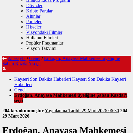
Bilardo İddaa Programı
Dövizler
Kripto Paralar
Altınlar
Pariteler
Hisseler
Vizyondaki Filmler
Haftanın Filmleri
Popüler Fragmanlar
Vizyon Takvimi
Anasayfa
/
Genel
/
Erdoğan, Anayasa Mahkemesi üyeliğine
Şaban Kazdal’ı seçti
Kayseri Son Dakika Haberleri Kayseri Son Dakika Kayseri
Haberleri
Genel
Erdoğan, Anayasa Mahkemesi üyeliğine Şaban Kazdal’ı
seçti
204 kez okunmuştur
Yayınlanma Tarihi: 29 Mart 2026 06:30
204
29 Mart 2026
Erdoğan, Anayasa Mahkemesi