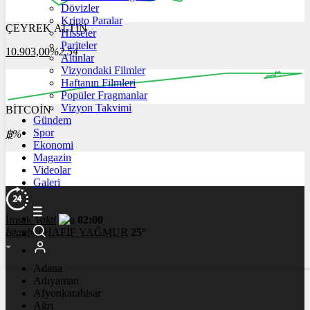
Dövizler
Kripto Paralar
ÇEYREK ALTIN
Hisseler
16:00
17:00
18:00
19:00
20:00
Pariteler
10.903,00
%2,54
Altınlar
Vizyondaki Filmler
Haftanın Filmleri
Popüler Fragmanlar
Vizyon Takvimi
BİTCOİN
00:00
00:00
00:00
00:00
Gündem
Spor
฿
%
Ekonomi
Magazin
Videolar
Galeri
İmsak
Vakti
02:00
İstanbul
HAFİF YAĞMUR
25°
Adana
Adıyaman
Afyonkarahisar
Ağrı