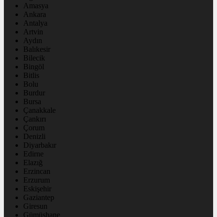
Amasya
Ankara
Antalya
Artvin
Aydın
Balıkesir
Bilecik
Bingöl
Bitlis
Bolu
Burdur
Bursa
Çanakkale
Çankırı
Çorum
Denizli
Diyarbakır
Edirne
Elazığ
Erzincan
Erzurum
Eskişehir
Gaziantep
Giresun
Gümüşhane