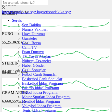
DOLAR
kayserisondakika.xyz
kayserisondakika.xyz
47,7436
$
% 0.18
Servis
Son Dakika
Namaz Vakitleri
EURO
Hava Durumu
16:00
17:00
18:00
19:00
20:00
Gazeteler
55,2510
€
% 0.32
Canlı Borsa
Canlı TV
Puan Durumu
TV Yayın Akışları
Nöbetçi Eczaneler
STERLİN
16:00
17:00
Haber Gönder
18:00
19:00
20:00
Canlı Sonuçlar
64,4811
£
% 0.38
Futbol Canlı Sonuçlar
Basketbol Canlı Sonuçlar
Basketbol İddaa Programı
Bilardo İddaa Programı
Futbol İddaa Programı
GRAM ALTIN
16:00
17:00
18:00
19:00
20:00
Motor Sporları İddaa Programı
6.660,55
%2,59
Hentbol İddaa Programı
Voleybol İddaa Programı
Tenis İddaa Programı