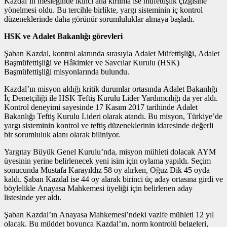
Kazdal’ın mesleğinde ikinci ana kırılma ise müfettişlik çizgisine
yönelmesi oldu. Bu tercihle birlikte, yargı sisteminin iç kontrol
düzeneklerinde daha görünür sorumluluklar almaya başladı.
HSK ve Adalet Bakanlığı görevleri
Şaban Kazdal, kontrol alanında sırasıyla Adalet Müfettişliği, Adalet
Başmüfettişliği ve Hâkimler ve Savcılar Kurulu (HSK)
Başmüfettişliği misyonlarında bulundu.
Kazdal’ın misyon aldığı kritik durumlar ortasında Adalet Bakanlığı
İç Denetçiliği ile HSK Teftiş Kurulu Lider Yardımcılığı da yer aldı.
Kontrol deneyimi sayesinde 17 Kasım 2017 tarihinde Adalet
Bakanlığı Teftiş Kurulu Lideri olarak atandı. Bu misyon, Türkiye’de
yargı sisteminin kontrol ve teftiş düzeneklerinin idaresinde değerli
bir sorumluluk alanı olarak biliniyor.
Yargıtay Büyük Genel Kurulu’nda, misyon mühleti dolacak AYM
üyesinin yerine belirlenecek yeni isim için oylama yapıldı. Seçim
sonucunda Mustafa Karayıldız 58 oy alırken, Oğuz Dik 45 oyda
kaldı. Şaban Kazdal ise 44 oy alarak birinci üç aday ortasına girdi ve
böylelikle Anayasa Mahkemesi üyeliği için belirlenen aday
listesinde yer aldı.
Şaban Kazdal’ın Anayasa Mahkemesi’ndeki vazife mühleti 12 yıl
olacak. Bu müddet boyunca Kazdal’ın, norm kontrolü belgeleri,