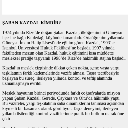
ŞABAN KAZDAL KİMDİR?
1974 yılında Rize’de doğan Şaban Kazdal, ilköğrenimini Güneysu
ilçesine bağlı Kıbledağı köyünde tamamladı. Ortaöğrenim yıllarında
Güneysu İmam Hatip Lisesi’nde eğitim gören Kazdal, 1993’te
İstanbul Üniversitesi Hukuk Fakültesi’ne başladı. 1997 yılında
fakülteden mezun olan Kazdal, hukuk eğitimini kısa müddette
mesleksel pratiğe taşıyarak 1998’de Rize’de hakimlik stajına başladı.
Kazdal’ın meslek çizgisinde dikkat çeken nokta, genç yaşta yargı
teşkilatının farklı kademelerinde vazife alması. Taşra tecrübesiyle
başlayan bu süreç, ilerleyen yıllarda kontrol ve teftiş alanında
uzmanlaşmaya evrildi.
Meslek hayatının birinci periyodunda farklı coğrafyalarda misyon
yapan Şaban Kazdal; Gerede, Çaykara ve Oltu’da hâkimlik yaptı.
Bu vazifeler, yargı teşkilatının saha dinamiklerini tanıması açısından
kıymetli bir basamak olarak görülüyor. Taşra deneyimi, ilerleyen
yıllarda üstlendiği kontrol vazifelerinde pratik bir birikim olarak öne
çıktı.