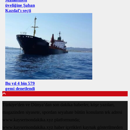
üyeliğine Şaban
Kazdal’ı seçti
Bu yıl 4 bin 579
gemi denetlendi
Türkiye'den ve Dünya’dan son dakika haberler, köşe yazıları,
magazinden siyasete, spordan seyahate bütün konuların tek adresi
www.kayserisondakika.xyz platformunda;
www.kayserisondakika.xyz haber içerikleri kaynak gösterilmeden