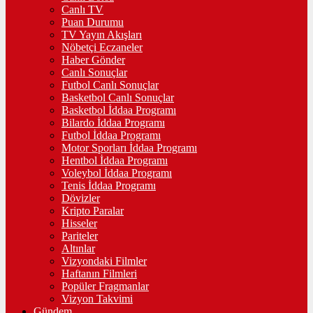
Canlı TV
Puan Durumu
TV Yayın Akışları
Nöbetçi Eczaneler
Haber Gönder
Canlı Sonuçlar
Futbol Canlı Sonuçlar
Basketbol Canlı Sonuçlar
Basketbol İddaa Programı
Bilardo İddaa Programı
Futbol İddaa Programı
Motor Sporları İddaa Programı
Hentbol İddaa Programı
Voleybol İddaa Programı
Tenis İddaa Programı
Dövizler
Kripto Paralar
Hisseler
Pariteler
Altınlar
Vizyondaki Filmler
Haftanın Filmleri
Popüler Fragmanlar
Vizyon Takvimi
Gündem