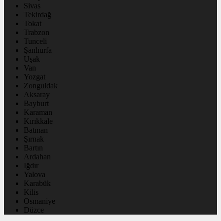
Sivas
Tekirdağ
Tokat
Trabzon
Tunceli
Şanlıurfa
Uşak
Van
Yozgat
Zonguldak
Aksaray
Bayburt
Karaman
Kırıkkale
Batman
Şırnak
Bartın
Ardahan
Iğdır
Yalova
Karabük
Kilis
Osmaniye
Düzce