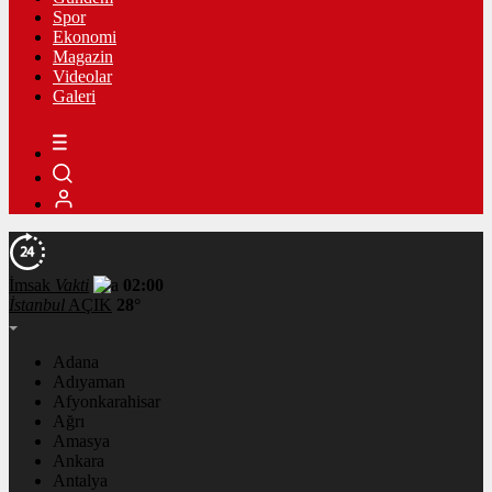
Spor
Ekonomi
Magazin
Videolar
Galeri
İmsak
Vakti
02:00
İstanbul
AÇIK
28°
Adana
Adıyaman
Afyonkarahisar
Ağrı
Amasya
Ankara
Antalya