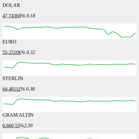
DOLAR
47,7436
$
% 0.18
EURO
12:00
13:00
14:00
15:00
16:00
55,2510
€
% 0.32
STERLİN
12:00
13:00
14:00
15:00
16:00
64,4811
£
% 0.38
GRAM ALTIN
12:00
13:00
14:00
15:00
16:00
6.660,55
%2,59