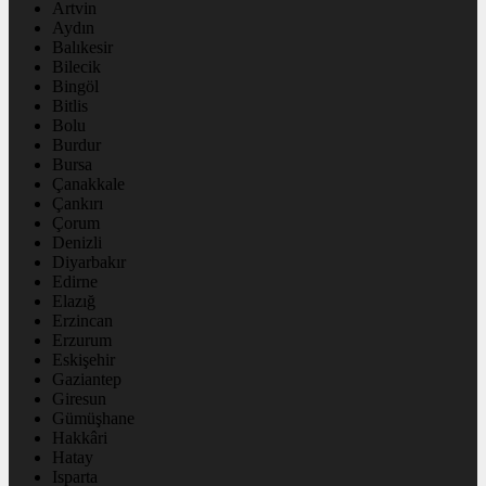
Artvin
Aydın
Balıkesir
Bilecik
Bingöl
Bitlis
Bolu
Burdur
Bursa
Çanakkale
Çankırı
Çorum
Denizli
Diyarbakır
Edirne
Elazığ
Erzincan
Erzurum
Eskişehir
Gaziantep
Giresun
Gümüşhane
Hakkâri
Hatay
Isparta