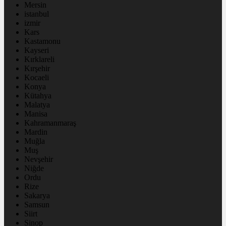
Mersin
istanbul
izmir
Kars
Kastamonu
Kayseri
Kırklareli
Kırşehir
Kocaeli
Konya
Kütahya
Malatya
Manisa
Kahramanmaraş
Mardin
Muğla
Muş
Nevşehir
Niğde
Ordu
Rize
Sakarya
Samsun
Siirt
Sinop