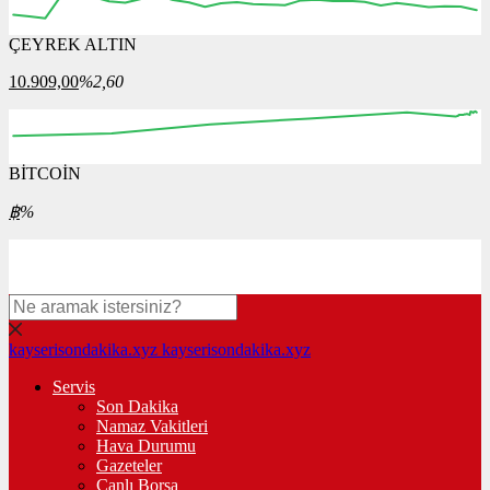
ÇEYREK ALTIN
12:00
13:00
14:00
15:00
16:00
10.909,00
%2,60
BİTCOİN
00:00
00:00
00:00
00:00
00:00
฿
%
kayserisondakika.xyz
kayserisondakika.xyz
Servis
Son Dakika
Namaz Vakitleri
Hava Durumu
Gazeteler
Canlı Borsa