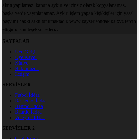
alıntı yapılamaz, kanuna aykırı ve izinsiz olarak kopyalanamaz,
başka yerde yayınlanamaz. Aykırı işlem yapan kişi/kişiler için yasal
başvuru hakkı saklı tutulmaktadır. www.kayserisondakika.xyz tercih
ettiğiniz için teşekkür ederiz.
SAYFALAR
Üye Girişi
Üye Kaydı
Künye
Hakkımızda
İletişim
SERVİSLER
Futbol İddaa
Basketbol İddaa
Hentbol İddaa
Bilardo İddaa
Voleybol İddaa
SERVİSLER 2
Canlı Borsa