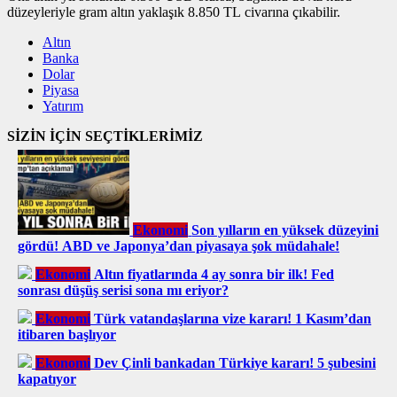
düzeyleriyle gram altın yaklaşık 8.850 TL civarına çıkabilir.
Altın
Banka
Dolar
Piyasa
Yatırım
SİZİN İÇİN SEÇTİKLERİMİZ
Ekonomi
Son yılların en yüksek düzeyini
gördü! ABD ve Japonya’dan piyasaya şok müdahale!
Ekonomi
Altın fiyatlarında 4 ay sonra bir ilk! Fed
sonrası düşüş serisi sona mı eriyor?
Ekonomi
Türk vatandaşlarına vize kararı! 1 Kasım’dan
itibaren başlıyor
Ekonomi
Dev Çinli bankadan Türkiye kararı! 5 şubesini
kapatıyor