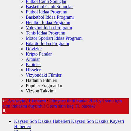
Futbol Canlı Sonuçlar
Basketbol Canlı Sonuçlar
Futbol İddaa Programı
Basketbol İddaa Programı
Hentbol İddaa Programı
Voleybol İddaa Programı
Tenis İddaa Programı
Motor Sporları İddaa Programı
Bilardo İddaa Programı
Dövizler
Kripto Paralar
Altınlar
Pariteler
Hisseler
Vizyondaki Filmler
Haftanın Filmleri
Popüler Fragmanlar
Vizyon Takvimi
Anasayfa
/
Ekonomi
/
Dünyaca ünlü banka 2026 yıl sonu için
altın iddiasını duyurdu! Gram altın kaç TL olacak?
Kayseri Son Dakika Haberleri Kayseri Son Dakika Kayseri
Haberleri