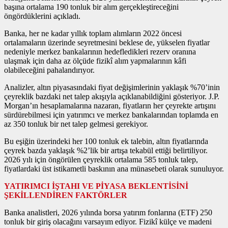
başına ortalama 190 tonluk bir alım gerçekleştireceğini
öngördüklerini açıkladı.
Banka, her ne kadar yıllık toplam alımların 2022 öncesi
ortalamaların üzerinde seyretmesini beklese de, yükselen fiyatlar
nedeniyle merkez bankalarının hedefledikleri rezerv oranına
ulaşmak için daha az ölçüde fizikî alım yapmalarının kâfi
olabileceğini pahalandırıyor.
Analizler, altın piyasasındaki fiyat değişimlerinin yaklaşık %70’inin
çeyreklik bazdaki net talep akışıyla açıklanabildiğini gösteriyor. J.P.
Morgan’ın hesaplamalarına nazaran, fiyatların her çeyrekte artışını
sürdürebilmesi için yatırımcı ve merkez bankalarından toplamda en
az 350 tonluk bir net talep gelmesi gerekiyor.
Bu eşiğin üzerindeki her 100 tonluk ek talebin, altın fiyatlarında
çeyrek bazda yaklaşık %2’lik bir artışa tekabül ettiği belirtiliyor.
2026 yılı için öngörülen çeyreklik ortalama 585 tonluk talep,
fiyatlardaki üst istikametli baskının ana münasebeti olarak sunuluyor.
YATIRIMCI İŞTAHI VE PİYASA BEKLENTİSİNİ
ŞEKİLLENDİREN FAKTÖRLER
Banka analistleri, 2026 yılında borsa yatırım fonlarına (ETF) 250
tonluk bir giriş olacağını varsayım ediyor. Fizikî külçe ve madeni