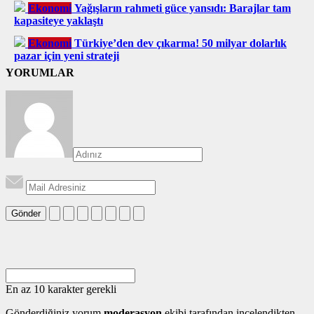
Ekonomi
Yağışların rahmeti güce yansıdı: Barajlar tam
kapasiteye yaklaştı
Ekonomi
Türkiye’den dev çıkarma! 50 milyar dolarlık
pazar için yeni strateji
YORUMLAR
Gönder
En az 10 karakter gerekli
Gönderdiğiniz yorum
moderasyon
ekibi tarafından incelendikten