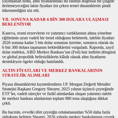
yayımlanan notta, altın fiyatlarındaki bu rallinin doğrusal bir çizgide
ilerlemeyeceğini lakin fiyatları üst çeken temel dinamiklerin şimdi
tükenmediğini söz etti.
YIL SONUNA KADAR 6 BİN 300 DOLARA ULAŞMASI
BEKLENİYOR
Kaneva, resmi rezervlerin ve yatırımcı varlıklarının altına yönelme
eğiliminin uzun vadeli bir trend olduğunu belirterek, talebin fiyatları
2026 sonuna kadar 5 bin dolar sonunun üzerine, sonuncu olarak da
6 bin 300 dolara taşımasını beklediklerini vurguladı. Raporda, zayıf
dolar endeksi, ABD Merkez Bankası’nın (Fed) faiz indirim döngüsü
ve global jeopolitik belirsizliklerin klâsik olarak altın fiyatlarını
destekleyen ögeler olduğu hatırlatıldı.
ALTIN FİYATLARI VE MERKEZ BANKALARININ
STRATEJİK ALIMLARI
Piyasa dinamiklerini kıymetlendiren J.P. Morgan Değerli Metaller
Stratejisi Başkanı Gregory Shearer, 2025 yılının üçüncü çeyreğinde
ETF’ler, vadeli süreçler ve fizikî alımlardan oluşan yatırımcı talebi
ile merkez bankası alımlarının toplam 980 tona ulaştığına dikkat
çekti.
Bu hacmin, evvelki dört çeyreğin ortalamasından %50 daha fazla
olduğunu belirten Shearer, 2026 yılında merkez bankalarının çeyrek