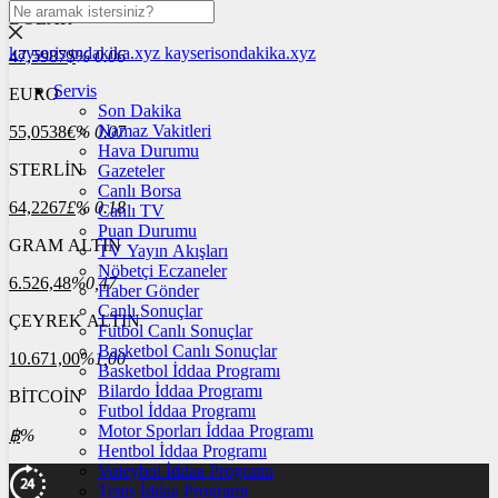
DOLAR
kayserisondakika.xyz
kayserisondakika.xyz
47,5987
$
% 0.06
Servis
EURO
Son Dakika
Namaz Vakitleri
55,0538
€
% 0.07
Hava Durumu
STERLİN
Gazeteler
Canlı Borsa
64,2267
£
% 0.18
Canlı TV
Puan Durumu
GRAM ALTIN
TV Yayın Akışları
Nöbetçi Eczaneler
6.526,48
%0,47
Haber Gönder
Canlı Sonuçlar
ÇEYREK ALTIN
Futbol Canlı Sonuçlar
Basketbol Canlı Sonuçlar
10.671,00
%1,00
Basketbol İddaa Programı
Bilardo İddaa Programı
BİTCOİN
Futbol İddaa Programı
Motor Sporları İddaa Programı
฿
%
Hentbol İddaa Programı
Voleybol İddaa Programı
Tenis İddaa Programı