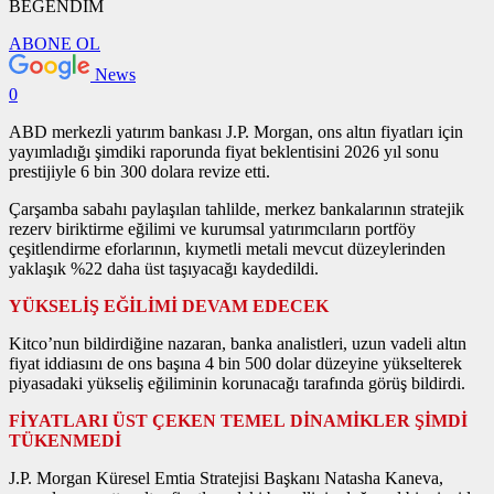
BEĞENDİM
ABONE OL
News
0
ABD merkezli yatırım bankası J.P. Morgan, ons altın fiyatları için
yayımladığı şimdiki raporunda fiyat beklentisini 2026 yıl sonu
prestijiyle 6 bin 300 dolara revize etti.
Çarşamba sabahı paylaşılan tahlilde, merkez bankalarının stratejik
rezerv biriktirme eğilimi ve kurumsal yatırımcıların portföy
çeşitlendirme eforlarının, kıymetli metali mevcut düzeylerinden
yaklaşık %22 daha üst taşıyacağı kaydedildi.
YÜKSELİŞ EĞİLİMİ DEVAM EDECEK
Kitco’nun bildirdiğine nazaran, banka analistleri, uzun vadeli altın
fiyat iddiasını de ons başına 4 bin 500 dolar düzeyine yükselterek
piyasadaki yükseliş eğiliminin korunacağı tarafında görüş bildirdi.
FİYATLARI ÜST ÇEKEN TEMEL DİNAMİKLER ŞİMDİ
TÜKENMEDİ
J.P. Morgan Küresel Emtia Stratejisi Başkanı Natasha Kaneva,