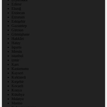
Edirne
Elazığ
Erzincan
Erzurum
Eskişehir
Gaziantep
Giresun
Gümüşhane
Hakkâri
Hatay
Isparta
Mersin
istanbul
izmir
Kars
Kastamonu
Kayseri
Kırklareli
Kırşehir
Kocaeli
Konya
Kütahya
Malatya
Manisa