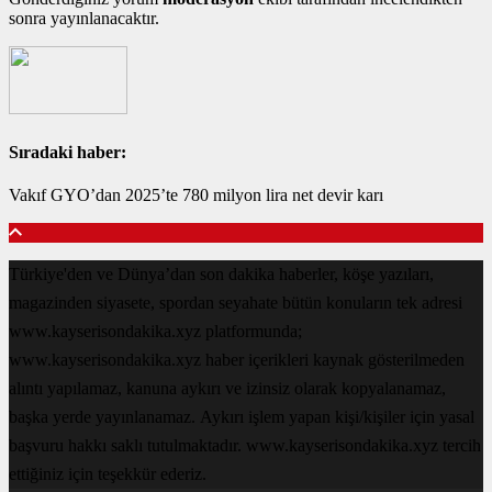
sonra yayınlanacaktır.
Sıradaki haber:
Vakıf GYO’dan 2025’te 780 milyon lira net devir karı
Türkiye'den ve Dünya’dan son dakika haberler, köşe yazıları,
magazinden siyasete, spordan seyahate bütün konuların tek adresi
www.kayserisondakika.xyz platformunda;
www.kayserisondakika.xyz haber içerikleri kaynak gösterilmeden
alıntı yapılamaz, kanuna aykırı ve izinsiz olarak kopyalanamaz,
başka yerde yayınlanamaz. Aykırı işlem yapan kişi/kişiler için yasal
başvuru hakkı saklı tutulmaktadır. www.kayserisondakika.xyz tercih
ettiğiniz için teşekkür ederiz.