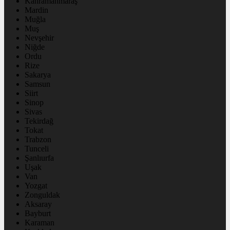
Kahramanmaraş
Mardin
Muğla
Muş
Nevşehir
Niğde
Ordu
Rize
Sakarya
Samsun
Siirt
Sinop
Sivas
Tekirdağ
Tokat
Trabzon
Tunceli
Şanlıurfa
Uşak
Van
Yozgat
Zonguldak
Aksaray
Bayburt
Karaman