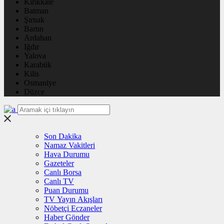
Kırıkkale
Batman
Şırnak
Bartın
Ardahan
Iğdır
Yalova
Karabük
Kilis
Osmaniye
Düzce
Son Dakika
Namaz Vakitleri
Hava Durumu
Gazeteler
Canlı Borsa
Canlı TV
Puan Durumu
TV Yayın Akışları
Nöbetçi Eczaneler
Haber Gönder