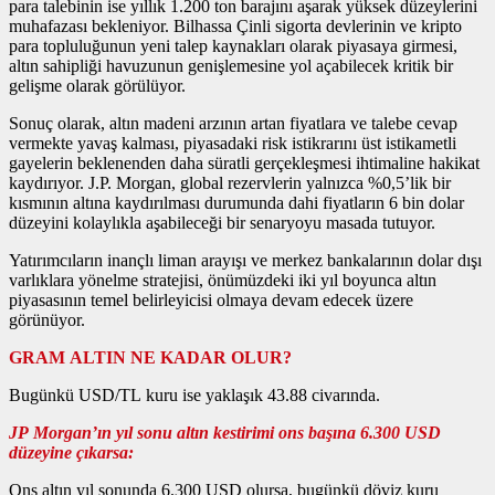
para talebinin ise yıllık 1.200 ton barajını aşarak yüksek düzeylerini
muhafazası bekleniyor. Bilhassa Çinli sigorta devlerinin ve kripto
para topluluğunun yeni talep kaynakları olarak piyasaya girmesi,
altın sahipliği havuzunun genişlemesine yol açabilecek kritik bir
gelişme olarak görülüyor.
Sonuç olarak, altın madeni arzının artan fiyatlara ve talebe cevap
vermekte yavaş kalması, piyasadaki risk istikrarını üst istikametli
gayelerin beklenenden daha süratli gerçekleşmesi ihtimaline hakikat
kaydırıyor. J.P. Morgan, global rezervlerin yalnızca %0,5’lik bir
kısmının altına kaydırılması durumunda dahi fiyatların 6 bin dolar
düzeyini kolaylıkla aşabileceği bir senaryoyu masada tutuyor.
Yatırımcıların inançlı liman arayışı ve merkez bankalarının dolar dışı
varlıklara yönelme stratejisi, önümüzdeki iki yıl boyunca altın
piyasasının temel belirleyicisi olmaya devam edecek üzere
görünüyor.
GRAM ALTIN NE KADAR OLUR?
Bugünkü USD/TL kuru ise yaklaşık 43.88 civarında.
JP Morgan’ın yıl sonu altın kestirimi ons başına 6.300 USD
düzeyine çıkarsa:
Ons altın yıl sonunda 6.300 USD olursa, bugünkü döviz kuru