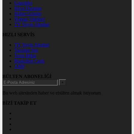
Gazeteler
Hava Durumu
Haber Gönder
Namaz Vakitleri
TV Yayın Akışları
HIZLI SERVİS
TV Yayın Akışları
Yazarlar Site
Tenis İddaa
Basketbol Canlı
AMP
BÜLTEN ABONELİĞİ
+
Bu web sitesinden haber ve ebülten almak istiyorum
BİZİ TAKİP ET