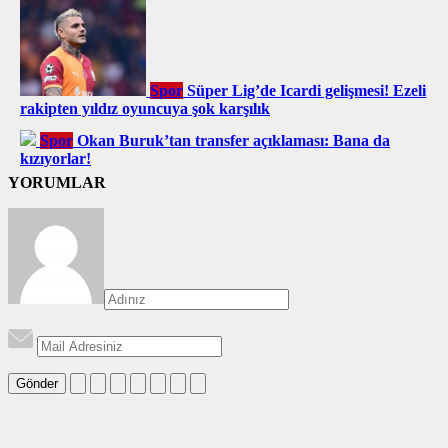
Spor
Süper Lig’de Icardi gelişmesi! Ezeli
rakipten yıldız oyuncuya şok karşılık
Spor
Okan Buruk’tan transfer açıklaması: Bana da
kızıyorlar!
YORUMLAR
Gönder