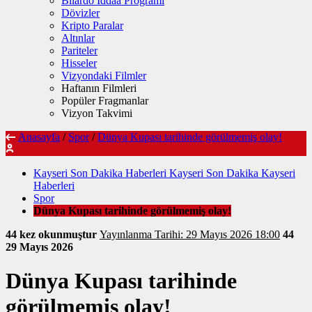
Bilardo İddaa Programı
Dövizler
Kripto Paralar
Altınlar
Pariteler
Hisseler
Vizyondaki Filmler
Haftanın Filmleri
Popüler Fragmanlar
Vizyon Takvimi
Anasayfa
/
Spor
/
Dünya Kupası tarihinde görülmemiş olay!
Kayseri Son Dakika Haberleri Kayseri Son Dakika Kayseri
Haberleri
Spor
Dünya Kupası tarihinde görülmemiş olay!
44 kez okunmuştur
Yayınlanma Tarihi: 29 Mayıs 2026 18:00
44
29 Mayıs 2026
Dünya Kupası tarihinde
görülmemiş olay!