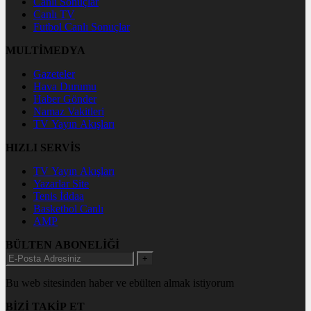
Canlı Sonuçlar
Canlı TV
Futbol Canlı Sonuçlar
MULTİMEDYA
Gazeteler
Hava Durumu
Haber Gönder
Namaz Vakitleri
TV Yayın Akışları
HIZLI SERVİS
TV Yayın Akışları
Yazarlar Site
Tenis İddaa
Basketbol Canlı
AMP
BÜLTEN ABONELİĞİ
+
Bu web sitesinden haber ve ebülten almak istiyorum
BİZİ TAKİP ET