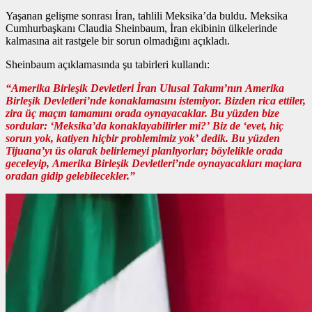
Yaşanan gelişme sonrası İran, tahlili Meksika’da buldu. Meksika
Cumhurbaşkanı Claudia Sheinbaum, İran ekibinin ülkelerinde
kalmasına ait rastgele bir sorun olmadığını açıkladı.
Sheinbaum açıklamasında şu tabirleri kullandı:
“Amerika Birleşik Devletleri İran Ulusal Takımı’nın Amerika
Birleşik Devletleri’nde konaklamasını istemiyor. Bizden rica ettiler,
zira üç maçın tamamını orada oynayacaklar. Bu yüzden bize
sordular: ‘Meksika’da konaklayabilirler mi?’ Biz de ‘evet, hiç
sorun yok, katiyen hiçbir problemimiz yok’ dedik. Bu yüzden
Tijuana’yı üs olarak belirlemeyi planlıyorlar; böylelikle orada
geceleyip, Amerika Birleşik Devletleri’nde oynayacakları maçlara
oradan gidip gelebilecekler.”