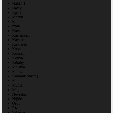
Hakkâri
Hatay
Isparta
Mersin
istanbul
izmir
Kars
Kastamonu
Kayseri
Kırklareli
Kırşehir
Kocaeli
Konya
Kütahya
Malatya
Manisa
Kahramanmaraş
Mardin
Muğla
Muş
Nevşehir
Niğde
Ordu
Rize
Sakarya