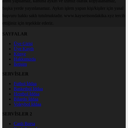
alıntı yapılamaz, kanuna aykırı ve izinsiz olarak kopyalanamaz,
başka yerde yayınlanamaz. Aykırı işlem yapan kişi/kişiler için yasal
başvuru hakkı saklı tutulmaktadır. www.kayserisondakika.xyz tercih
ettiğiniz için teşekkür ederiz.
SAYFALAR
Üye Girişi
Üye Kaydı
Künye
Hakkımızda
İletişim
SERVİSLER
Futbol İddaa
Basketbol İddaa
Hentbol İddaa
Bilardo İddaa
Voleybol İddaa
SERVİSLER 2
Canlı Borsa