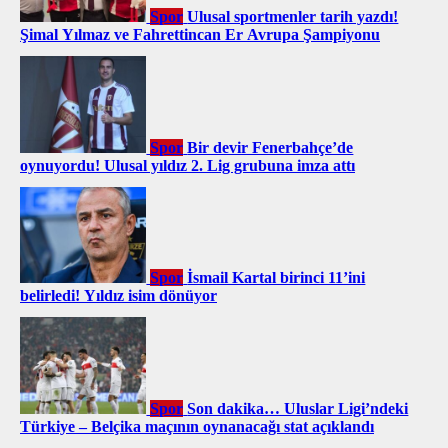
Spor
Ulusal sportmenler tarih yazdı!
Şimal Yılmaz ve Fahrettincan Er Avrupa Şampiyonu
Spor
Bir devir Fenerbahçe’de
oynuyordu! Ulusal yıldız 2. Lig grubuna imza attı
Spor
İsmail Kartal birinci 11’ini
belirledi! Yıldız isim dönüyor
Spor
Son dakika… Uluslar Ligi’ndeki
Türkiye – Belçika maçının oynanacağı stat açıklandı