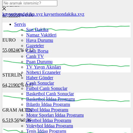
DOLAR
kayserisondakika.xyz
kayserisondakika.xyz
47,5995
$
% 0.06
Servis
Son Dakika
Namaz Vakitleri
EURO
Hava Durumu
03:00
04:00
05:00
06:00
07:00
Gazeteler
55,0824
€
% 0.12
Canlı Borsa
Canlı TV
Puan Durumu
TV Yayın Akışları
Nöbetçi Eczaneler
STERLİN
03:00
Haber Gönder
04:00
05:00
06:00
07:00
Canlı Sonuçlar
64,2190
£
% 0.17
Futbol Canlı Sonuçlar
Basketbol Canlı Sonuçlar
Basketbol İddaa Programı
Bilardo İddaa Programı
Futbol İddaa Programı
GRAM ALTIN
03:00
04:00
05:00
06:00
07:00
Motor Sporları İddaa Programı
6.519,56
%0,36
Hentbol İddaa Programı
Voleybol İddaa Programı
Tenis İddaa Programı