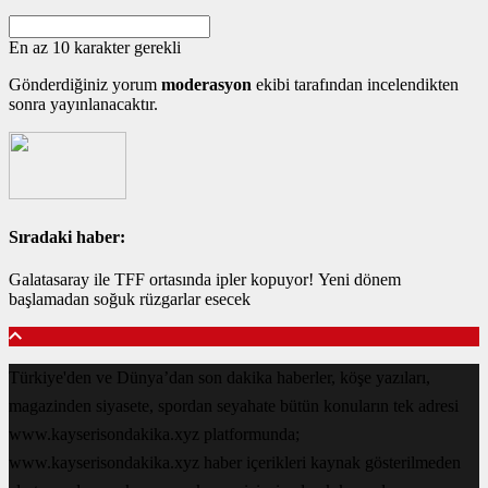
En az 10 karakter gerekli
Gönderdiğiniz yorum
moderasyon
ekibi tarafından incelendikten
sonra yayınlanacaktır.
Sıradaki haber:
Galatasaray ile TFF ortasında ipler kopuyor! Yeni dönem
başlamadan soğuk rüzgarlar esecek
Türkiye'den ve Dünya’dan son dakika haberler, köşe yazıları,
magazinden siyasete, spordan seyahate bütün konuların tek adresi
www.kayserisondakika.xyz platformunda;
www.kayserisondakika.xyz haber içerikleri kaynak gösterilmeden