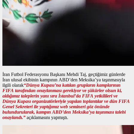
İran Futbol Federasyonu Başkanı Mehdi Taj, geçtiğimiz günlerde
İran ulusal ekibinin kampının ABD’den Meksika’ya taşınmasıyla
ilgili olarak
“Dünya Kupası’na katılan grupların kamplarının
FIFA tarafından onaylanması gerekiyor ve şükürler olsun ki,
aldığımız taleplerin yanı sıra İstanbul’da FIFA yetkilileri ve
Dünya Kupası organizatörleriyle yapılan toplantılar ve dün FIFA
Genel Sekreteri ile yaptığımız web semineri göz önünde
bulundurularak, kampın ABD’den Meksika’ya taşınması talebi
onaylandı.”
açıklamasını yapmıştı.