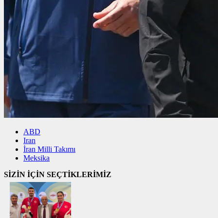
ABD
Iran
İran Milli Takımı
Meksika
SİZİN İÇİN SEÇTİKLERİMİZ