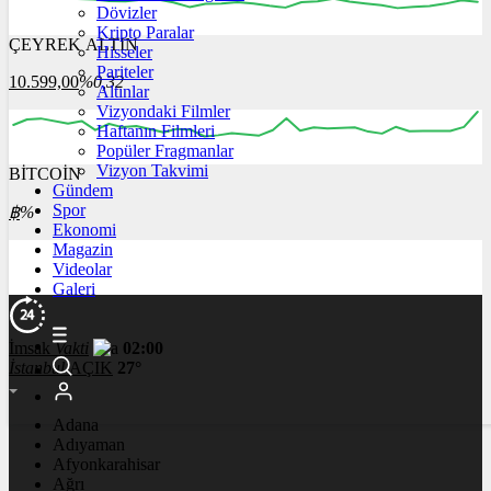
Dövizler
Kripto Paralar
ÇEYREK ALTIN
Hisseler
03:00
04:00
05:00
06:00
07:00
Pariteler
10.599,00
%0,32
Altınlar
Vizyondaki Filmler
Haftanın Filmleri
Popüler Fragmanlar
Vizyon Takvimi
BİTCOİN
00:00
00:00
00:00
00:00
00:00
Gündem
Spor
฿
%
Ekonomi
Magazin
Videolar
Galeri
İmsak
Vakti
02:00
İstanbul
AÇIK
27°
Adana
Adıyaman
Afyonkarahisar
Ağrı