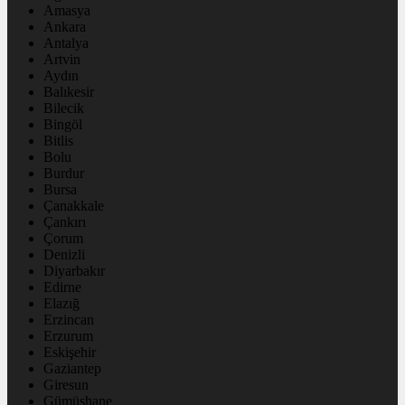
Amasya
Ankara
Antalya
Artvin
Aydın
Balıkesir
Bilecik
Bingöl
Bitlis
Bolu
Burdur
Bursa
Çanakkale
Çankırı
Çorum
Denizli
Diyarbakır
Edirne
Elazığ
Erzincan
Erzurum
Eskişehir
Gaziantep
Giresun
Gümüşhane