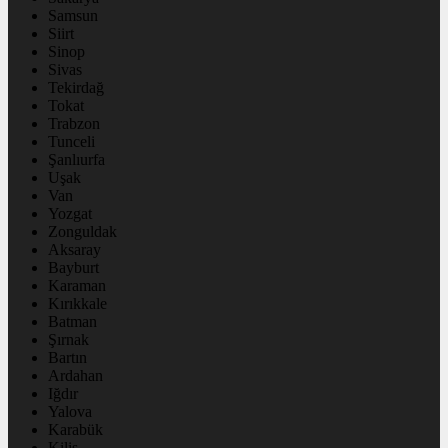
Samsun
Siirt
Sinop
Sivas
Tekirdağ
Tokat
Trabzon
Tunceli
Şanlıurfa
Uşak
Van
Yozgat
Zonguldak
Aksaray
Bayburt
Karaman
Kırıkkale
Batman
Şırnak
Bartın
Ardahan
Iğdır
Yalova
Karabük
Kilis