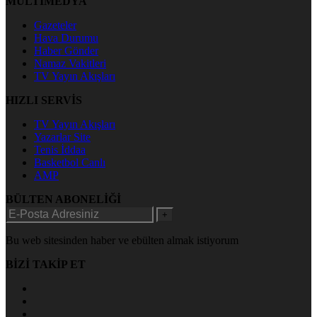
MULTİMEDYA
Gazeteler
Hava Durumu
Haber Gönder
Namaz Vakitleri
TV Yayın Akışları
HIZLI SERVİS
TV Yayın Akışları
Yazarlar Site
Tenis İddaa
Basketbol Canlı
AMP
BÜLTEN ABONELİĞİ
+
Bu web sitesinden haber ve ebülten almak istiyorum
BİZİ TAKİP ET