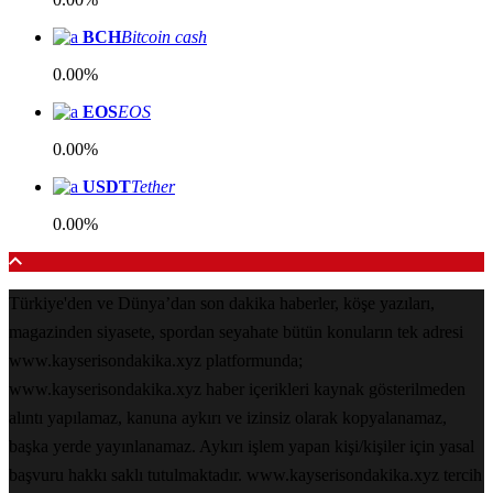
BCH
Bitcoin cash
0.00%
EOS
EOS
0.00%
USDT
Tether
0.00%
Türkiye'den ve Dünya’dan son dakika haberler, köşe yazıları,
magazinden siyasete, spordan seyahate bütün konuların tek adresi
www.kayserisondakika.xyz platformunda;
www.kayserisondakika.xyz haber içerikleri kaynak gösterilmeden
alıntı yapılamaz, kanuna aykırı ve izinsiz olarak kopyalanamaz,
başka yerde yayınlanamaz. Aykırı işlem yapan kişi/kişiler için yasal
başvuru hakkı saklı tutulmaktadır. www.kayserisondakika.xyz tercih