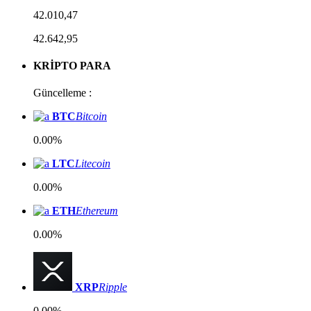
42.010,47
42.642,95
KRİPTO PARA
Güncelleme :
BTC
Bitcoin
0.00%
LTC
Litecoin
0.00%
ETH
Ethereum
0.00%
XRP
Ripple
0.00%