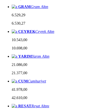
GRAM
Gram Altın
6.529,29
6.530,27
ÇEYREK
Çeyrek Altın
10.543,00
10.698,00
YARIM
Yarım Altın
21.086,00
21.377,00
CUM
Cumhuriyet
41.978,00
42.610,00
REŞAT
Reşat Altını