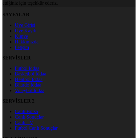
ettiğiniz için teşekkür ederiz.
SAYFALAR
Üye Girişi
Üye Kaydı
Künye
Hakkımızda
İletişim
SERVİSLER
Futbol İddaa
Basketbol İddaa
Hentbol İddaa
Bilardo İddaa
Voleybol İddaa
SERVİSLER 2
Canlı Borsa
Canlı Sonuçlar
Canlı TV
Futbol Canlı Sonuçlar