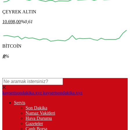
ÇEYREK ALTIN
00:00
00:00
00:00
00:00
00:00
10.698,00
%0,61
BİTCOİN
00:00
00:00
00:00
00:00
00:00
฿
%
kayserisondakika.xyz
kayserisondakika.xyz
Servis
Son Dakika
Namaz Vakitleri
Hava Durumu
Gazeteler
Canlı Borsa