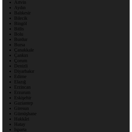
Artvin
Aydın
Balıkesir
Bilecik
Bingöl
Bitlis
Bolu
Burdur
Bursa
Çanakkale
Çankırı
Çorum
Denizli
Diyarbakır
Edirne
Elazığ
Erzincan
Erzurum
Eskişehir
Gaziantep
Giresun
Gümüşhane
Hakkâri
Hatay
Isparta