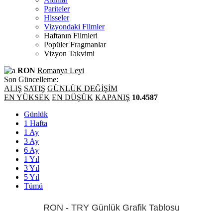
Pariteler
Hisseler
Vizyondaki Filmler
Haftanın Filmleri
Popüler Fragmanlar
Vizyon Takvimi
RON
Romanya Leyi
Son Güncelleme:
ALIŞ
SATIŞ
GÜNLÜK DEĞİŞİM
EN YÜKSEK
EN DÜŞÜK
KAPANIŞ
10.4587
Günlük
1 Hafta
1 Ay
3 Ay
6 Ay
1 Yıl
3 Yıl
5 Yıl
Tümü
RON - TRY Günlük Grafik Tablosu