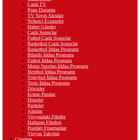
Canlı TV
Puan Durumu
TV Yayın Akışları
Nöbetçi Eczaneler
Haber Gönder
Canlı Sonuçlar
Futbol Canlı Sonuçlar
Basketbol Canlı Sonuçlar
Basketbol İddaa Programı
Bilardo İddaa Programı
Futbol İddaa Programı
Motor Sporları İddaa Programı
Hentbol İddaa Programı
Voleybol İddaa Programı
Tenis İddaa Programı
Dövizler
Kripto Paralar
Hisseler
Pariteler
Altınlar
Vizyondaki Filmler
Haftanın Filmleri
Popüler Fragmanlar
Vizyon Takvimi
Gündem