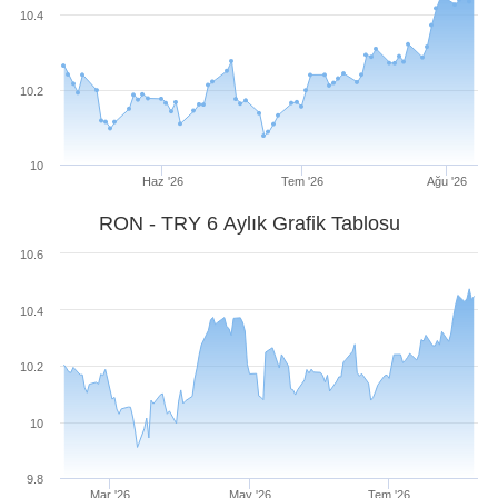
10.4
10.2
10
Haz '26
Tem '26
Ağu '26
RON - TRY 6 Aylık Grafik Tablosu
10.6
10.4
10.2
10
9.8
Mar '26
May '26
Tem '26