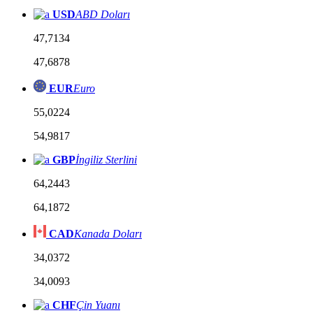
USD
ABD Doları
47,7134
47,6878
EUR
Euro
55,0224
54,9817
GBP
İngiliz Sterlini
64,2443
64,1872
CAD
Kanada Doları
34,0372
34,0093
CHF
Çin Yuanı