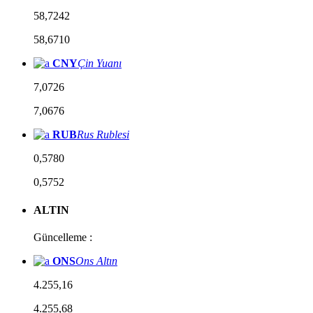
58,7242
58,6710
CNY
Çin Yuanı
7,0726
7,0676
RUB
Rus Rublesi
0,5780
0,5752
ALTIN
Güncelleme :
ONS
Ons Altın
4.255,16
4.255,68