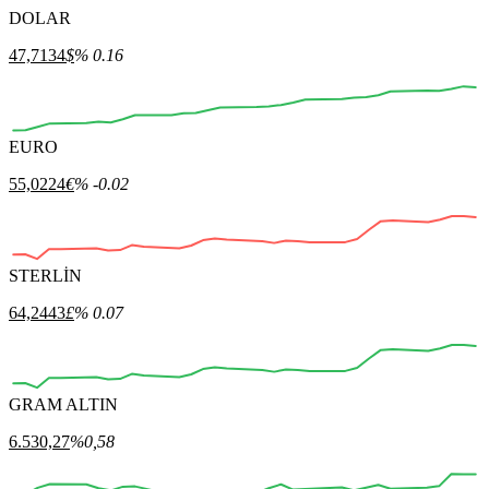
DOLAR
47,7134
$
% 0.16
EURO
00:00
00:00
00:00
00:00
00:00
55,0224
€
% -0.02
STERLİN
00:00
00:00
00:00
00:00
00:00
00:00
64,2443
£
% 0.07
GRAM ALTIN
00:00
00:00
00:00
00:00
00:00
00:00
6.530,27
%0,58