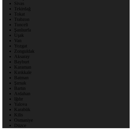
Sivas
Tekirdağ
Tokat
Trabzon
Tunceli
Şanlıurfa
Uşak
Van
Yozgat
Zonguldak
Aksaray
Bayburt
Karaman
Kırıkkale
Batman
Şırnak
Bartın
Ardahan
Iğdır
Yalova
Karabük
Kilis
Osmaniye
Düzce