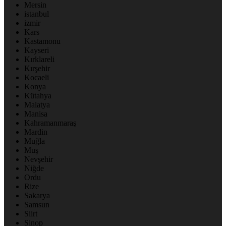
Mersin
istanbul
izmir
Kars
Kastamonu
Kayseri
Kırklareli
Kırşehir
Kocaeli
Konya
Kütahya
Malatya
Manisa
Kahramanmaraş
Mardin
Muğla
Muş
Nevşehir
Niğde
Ordu
Rize
Sakarya
Samsun
Siirt
Sinop