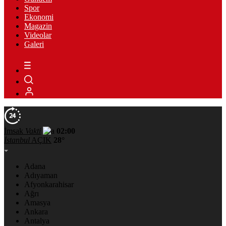
Spor
Ekonomi
Magazin
Videolar
Galeri
İmsak
Vakti
02:00
İstanbul
AÇIK
28°
Adana
Adıyaman
Afyonkarahisar
Ağrı
Amasya
Ankara
Antalya