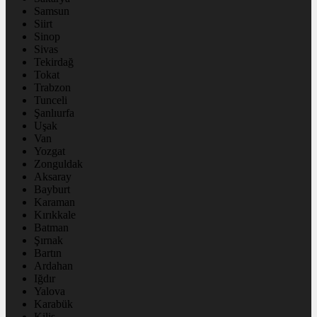
Samsun
Siirt
Sinop
Sivas
Tekirdağ
Tokat
Trabzon
Tunceli
Şanlıurfa
Uşak
Van
Yozgat
Zonguldak
Aksaray
Bayburt
Karaman
Kırıkkale
Batman
Şırnak
Bartın
Ardahan
Iğdır
Yalova
Karabük
Kilis