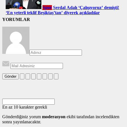
Spor
Serdal Adalı ‘Çalışıyoruz’ demişti!
‘En yeterli teklif Beşiktaş’tan’ diyerek açıkladılar
YORUMLAR
Gönder
En az 10 karakter gerekli
Gönderdiğiniz yorum
moderasyon
ekibi tarafından incelendikten
sonra yayınlanacaktır.