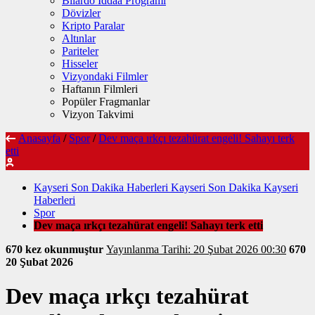
Bilardo İddaa Programı
Dövizler
Kripto Paralar
Altınlar
Pariteler
Hisseler
Vizyondaki Filmler
Haftanın Filmleri
Popüler Fragmanlar
Vizyon Takvimi
Anasayfa
/
Spor
/
Dev maça ırkçı tezahürat engeli! Sahayı terk
etti
Kayseri Son Dakika Haberleri Kayseri Son Dakika Kayseri
Haberleri
Spor
Dev maça ırkçı tezahürat engeli! Sahayı terk etti
670 kez okunmuştur
Yayınlanma Tarihi: 20 Şubat 2026 00:30
670
20 Şubat 2026
Dev maça ırkçı tezahürat