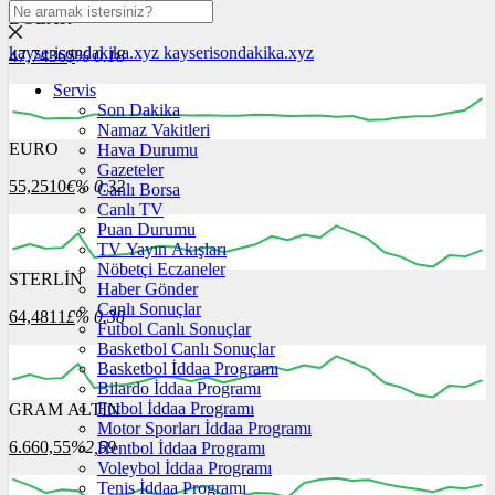
DOLAR
kayserisondakika.xyz
kayserisondakika.xyz
47,7436
$
% 0.18
Servis
Son Dakika
Namaz Vakitleri
EURO
Hava Durumu
16:00
17:00
18:00
19:00
20:00
Gazeteler
55,2510
€
% 0.32
Canlı Borsa
Canlı TV
Puan Durumu
TV Yayın Akışları
Nöbetçi Eczaneler
STERLİN
16:00
17:00
Haber Gönder
18:00
19:00
20:00
Canlı Sonuçlar
64,4811
£
% 0.38
Futbol Canlı Sonuçlar
Basketbol Canlı Sonuçlar
Basketbol İddaa Programı
Bilardo İddaa Programı
Futbol İddaa Programı
GRAM ALTIN
16:00
17:00
18:00
19:00
20:00
Motor Sporları İddaa Programı
6.660,55
%2,59
Hentbol İddaa Programı
Voleybol İddaa Programı
Tenis İddaa Programı