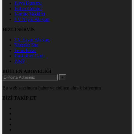
Hava Durumu
Haber Gönder
Namaz Vakitleri
TV Yayın Akışları
HIZLI SERVİS
TV Yayın Akışları
Yazarlar Site
Tenis İddaa
Basketbol Canlı
AMP
BÜLTEN ABONELİĞİ
+
Bu web sitesinden haber ve ebülten almak istiyorum
BİZİ TAKİP ET