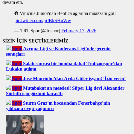
devam etti.
⚽ Vinicius Junior'dan Benfica ağlarına muazzam gol!
pic.twitter.com/piJBkSHuWw
— TRT Spor (@trtspor)
February 17, 2026
SİZİN İÇİN SEÇTİKLERİMİZ
Spor
Avrupa Ligi ve Konferans Ligi’nde gecenin
sonuçları
Spor
Salah sonrası bir bomba daha! Trabzonspor’dan
Lukaku atılımı
Spor
Jose Mourinho’dan Arda Güler isyanı! ‘İzin verin’
Spor
Mutabakat an meselesi! Süper Lig devi Alexander
Sörloth için gözünü kararttı
Spor
Sturm Graz’ın hocasından Fenerbahçe’nin
yıldızına övgü yağmuru