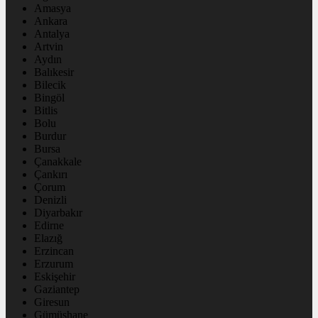
Amasya
Ankara
Antalya
Artvin
Aydın
Balıkesir
Bilecik
Bingöl
Bitlis
Bolu
Burdur
Bursa
Çanakkale
Çankırı
Çorum
Denizli
Diyarbakır
Edirne
Elazığ
Erzincan
Erzurum
Eskişehir
Gaziantep
Giresun
Gümüşhane