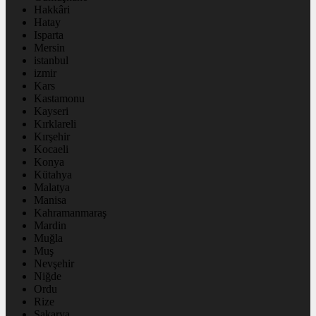
Hakkâri
Hatay
Isparta
Mersin
istanbul
izmir
Kars
Kastamonu
Kayseri
Kırklareli
Kırşehir
Kocaeli
Konya
Kütahya
Malatya
Manisa
Kahramanmaraş
Mardin
Muğla
Muş
Nevşehir
Niğde
Ordu
Rize
Sakarya