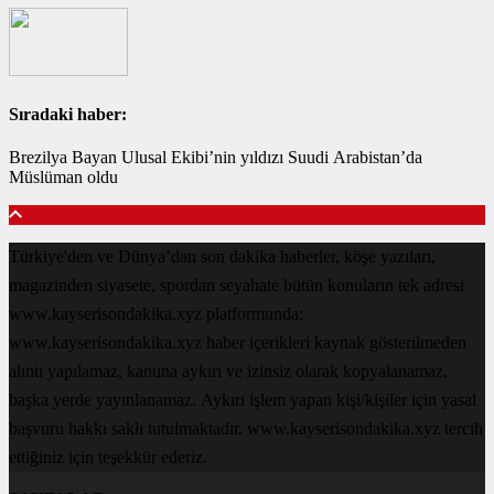
Sıradaki haber:
Brezilya Bayan Ulusal Ekibi’nin yıldızı Suudi Arabistan’da
Müslüman oldu
Türkiye'den ve Dünya’dan son dakika haberler, köşe yazıları,
magazinden siyasete, spordan seyahate bütün konuların tek adresi
www.kayserisondakika.xyz platformunda;
www.kayserisondakika.xyz haber içerikleri kaynak gösterilmeden
alıntı yapılamaz, kanuna aykırı ve izinsiz olarak kopyalanamaz,
başka yerde yayınlanamaz. Aykırı işlem yapan kişi/kişiler için yasal
başvuru hakkı saklı tutulmaktadır. www.kayserisondakika.xyz tercih
ettiğiniz için teşekkür ederiz.