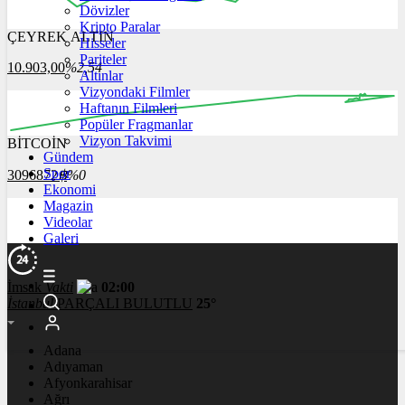
Dövizler
Kripto Paralar
ÇEYREK ALTIN
Hisseler
16:00
17:00
18:00
19:00
20:00
Pariteler
10.903,00
%2,54
Altınlar
Vizyondaki Filmler
Haftanın Filmleri
Popüler Fragmanlar
Vizyon Takvimi
BİTCOİN
00:00
00:00
00:00
00:00
Gündem
Spor
3096872
฿
%0
Ekonomi
Magazin
Videolar
Galeri
İmsak
Vakti
02:00
İstanbul
PARÇALI BULUTLU
25°
Adana
Adıyaman
Afyonkarahisar
Ağrı