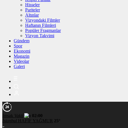
Hisseler
Pariteler
Altınlar
Vizyondaki Filmler
Haftanın Filmleri
Popüler Fragmanlar
Vizyon Takvimi
Gündem
Spor
Ekonomi
Magazin
Videolar
Galeri
İmsak
Vakti
02:00
İstanbul
HAFİF YAĞMUR
25°