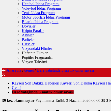
Hentbol İddaa Programı
Voleybol İddaa Programı
Tenis İddaa Programı
Motor Sporları İddaa Programı
Bilardo İddaa Programı
Dövizler
Kripto Paralar
Altınlar
Pariteler
Hisseler
Vizyondaki Filmler
Haftanın Filmleri
Popüler Fragmanlar
Vizyon Takvimi
Anasayfa
/
Genel
/
Dere yatağında 5 saatlik ömür savaşı
Kayseri Son Dakika Haberleri Kayseri Son Dakika Kayseri Hab
Genel
Dere yatağında 5 saatlik ömür savaşı
39 kez okunmuştur
Yayınlanma Tarihi: 3 Haziran 2026 06:00
39
3 