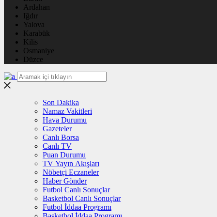
Ardahan
Iğdır
Yalova
Karabük
Kilis
Osmaniye
Düzce
Son Dakika
Namaz Vakitleri
Hava Durumu
Gazeteler
Canlı Borsa
Canlı TV
Puan Durumu
TV Yayın Akışları
Nöbetçi Eczaneler
Haber Gönder
Futbol Canlı Sonuçlar
Basketbol Canlı Sonuçlar
Futbol İddaa Programı
Basketbol İddaa Programı