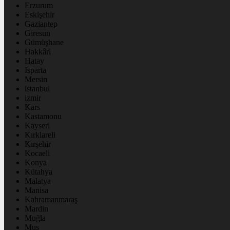
Erzurum
Eskişehir
Gaziantep
Giresun
Gümüşhane
Hakkâri
Hatay
Isparta
Mersin
istanbul
izmir
Kars
Kastamonu
Kayseri
Kırklareli
Kırşehir
Kocaeli
Konya
Kütahya
Malatya
Manisa
Kahramanmaraş
Mardin
Muğla
Muş