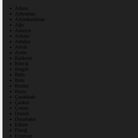
Adana
Adıyaman
Afyonkarahisar
Ağrı
Amasya
Ankara
Antalya
Artvin
Aydın
Balıkesir
Bilecik
Bingöl
Bitlis
Bolu
Burdur
Bursa
Çanakkale
Çankırı
Çorum
Denizli
Diyarbakır
Edirne
Elazığ
Erzincan