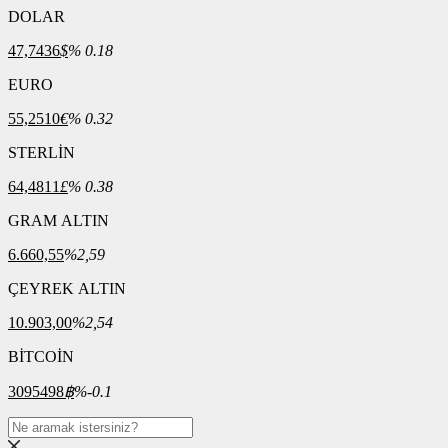
DOLAR
47,7436
$
% 0.18
EURO
55,2510
€
% 0.32
STERLİN
64,4811
£
% 0.38
GRAM ALTIN
6.660,55
%2,59
ÇEYREK ALTIN
10.903,00
%2,54
BİTCOİN
3095498
฿
%-0.1