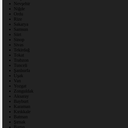
Nevşehir
Niğde
Ordu
Rize
Sakarya
Samsun
Siirt
Sinop
Sivas
Tekirdağ
Tokat
Trabzon
Tunceli
Şanlıurfa
Uşak
Van
Yozgat
Zonguldak
Aksaray
Bayburt
Karaman
Kırıkkale
Batman
Şırnak
Bartın