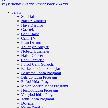
kayserisondakika.xyz
kayserisondakika.xyz
Servis
Son Dakika
Namaz Vakitleri
Hava Durumu
Gazeteler
Canlı Borsa
Canlı TV
Puan Durumu
TV Yayın Akışları
Nöbetçi Eczaneler
Haber Gönder
Canlı Sonuçlar
Futbol Canlı Sonuçlar
Basketbol Canlı Sonuçlar
Basketbol İddaa Programı
Bilardo İddaa Programı
Futbol İddaa Programı
Motor Sporları İddaa Programı
Hentbol İddaa Programı
Voleybol İddaa Programı
Tenis İddaa Programı
Dövizler
Kripto Paralar