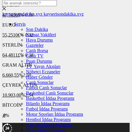
DOLAR
kayserisondakika.xyz
kayserisondakika.xyz
47,7436
$
% 0.18
Servis
EURO
Son Dakika
Namaz Vakitleri
55,2510
€
% 0.32
Hava Durumu
STERLİN
Gazeteler
Canlı Borsa
64,4811
£
% 0.38
Canlı TV
Puan Durumu
GRAM ALTIN
TV Yayın Akışları
Nöbetçi Eczaneler
6.660,55
%2,59
Haber Gönder
Canlı Sonuçlar
ÇEYREK ALTIN
Futbol Canlı Sonuçlar
Basketbol Canlı Sonuçlar
10.903,00
%2,54
Basketbol İddaa Programı
Bilardo İddaa Programı
BİTCOİN
Futbol İddaa Programı
Motor Sporları İddaa Programı
฿
%
Hentbol İddaa Programı
Voleybol İddaa Programı
Tenis İddaa Programı