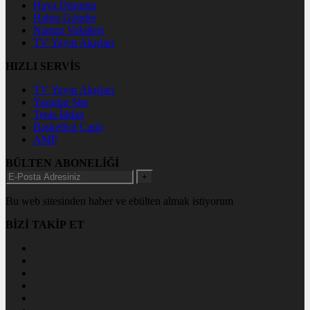
Hava Durumu
Haber Gönder
Namaz Vakitleri
TV Yayın Akışları
HIZLI SERVİS
TV Yayın Akışları
Yazarlar Site
Tenis İddaa
Basketbol Canlı
AMP
BÜLTEN ABONELİĞİ
+
Bu web sitesinden haber ve ebülten almak istiyorum
BİZİ TAKİP ET