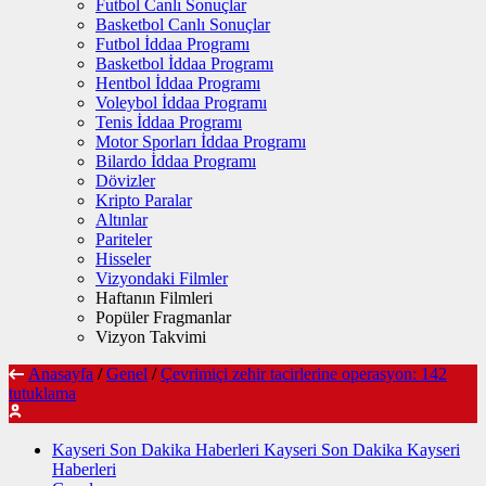
Futbol Canlı Sonuçlar
Basketbol Canlı Sonuçlar
Futbol İddaa Programı
Basketbol İddaa Programı
Hentbol İddaa Programı
Voleybol İddaa Programı
Tenis İddaa Programı
Motor Sporları İddaa Programı
Bilardo İddaa Programı
Dövizler
Kripto Paralar
Altınlar
Pariteler
Hisseler
Vizyondaki Filmler
Haftanın Filmleri
Popüler Fragmanlar
Vizyon Takvimi
Anasayfa
/
Genel
/
Çevrimiçi zehir tacirlerine operasyon: 142
tutuklama
Kayseri Son Dakika Haberleri Kayseri Son Dakika Kayseri
Haberleri