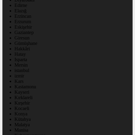
Edirne
Elazığ
Erzincan
Erzurum
Eskişehir
Gaziantep
Giresun
Gümüşhane
Hakkâri
Hatay
Isparta
Mersin
istanbul
izmir
Kars
Kastamonu
Kayseri
Kırklareli
Kırşehir
Kocaeli
Konya
Kütahya
Malatya
Manisa