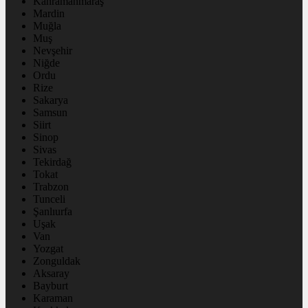
Kahramanmaraş
Mardin
Muğla
Muş
Nevşehir
Niğde
Ordu
Rize
Sakarya
Samsun
Siirt
Sinop
Sivas
Tekirdağ
Tokat
Trabzon
Tunceli
Şanlıurfa
Uşak
Van
Yozgat
Zonguldak
Aksaray
Bayburt
Karaman