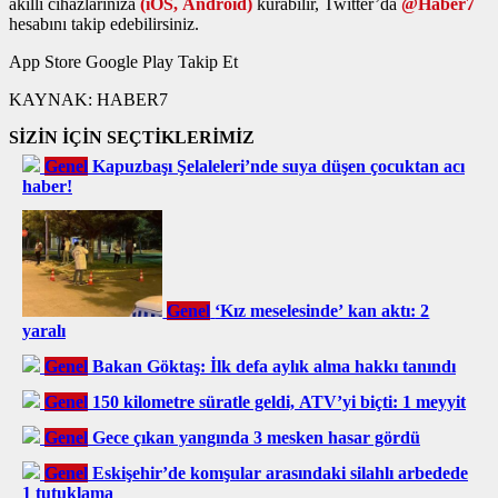
akıllı cihazlarınıza
(iOS, Android)
kurabilir, Twitter’da
@Haber7
hesabını takip edebilirsiniz.
App Store
Google Play
Takip Et
KAYNAK:
HABER7
SİZİN İÇİN SEÇTİKLERİMİZ
Genel
Kapuzbaşı Şelaleleri’nde suya düşen çocuktan acı
haber!
Genel
‘Kız meselesinde’ kan aktı: 2
yaralı
Genel
Bakan Göktaş: İlk defa aylık alma hakkı tanındı
Genel
150 kilometre süratle geldi, ATV’yi biçti: 1 meyyit
Genel
Gece çıkan yangında 3 mesken hasar gördü
Genel
Eskişehir’de komşular arasındaki silahlı arbedede
1 tutuklama