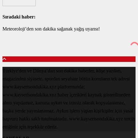
Sıradaki haber:
Meteoroloji’den son dakika sağanak yağış uyarısı!
Türkiye'den ve Dünya’dan son dakika haberler, köşe yazıları,
magazinden siyasete, spordan seyahate bütün konuların tek adresi
www.kayserisondakika.xyz platformunda;
www.kayserisondakika.xyz haber içerikleri kaynak gösterilmeden
alıntı yapılamaz, kanuna aykırı ve izinsiz olarak kopyalanamaz,
başka yerde yayınlanamaz. Aykırı işlem yapan kişi/kişiler için yasal
başvuru hakkı saklı tutulmaktadır. www.kayserisondakika.xyz tercih
ettiğiniz için teşekkür ederiz.