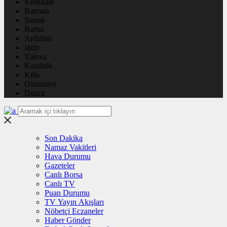
Kırıkkale
Batman
Şırnak
Bartın
Ardahan
Iğdır
Yalova
Karabük
Kilis
Osmaniye
Düzce
Son Dakika
Namaz Vakitleri
Hava Durumu
Gazeteler
Canlı Borsa
Canlı TV
Puan Durumu
TV Yayın Akışları
Nöbetçi Eczaneler
Haber Gönder