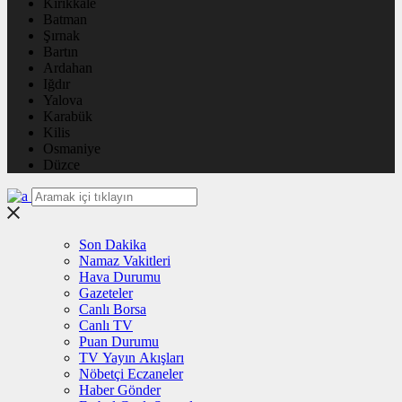
Kırıkkale
Batman
Şırnak
Bartın
Ardahan
Iğdır
Yalova
Karabük
Kilis
Osmaniye
Düzce
Son Dakika
Namaz Vakitleri
Hava Durumu
Gazeteler
Canlı Borsa
Canlı TV
Puan Durumu
TV Yayın Akışları
Nöbetçi Eczaneler
Haber Gönder