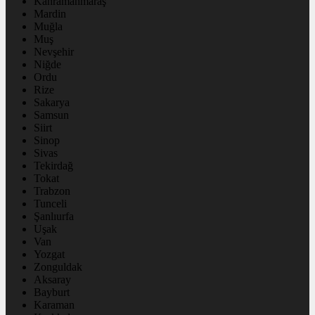
Kahramanmaraş
Mardin
Muğla
Muş
Nevşehir
Niğde
Ordu
Rize
Sakarya
Samsun
Siirt
Sinop
Sivas
Tekirdağ
Tokat
Trabzon
Tunceli
Şanlıurfa
Uşak
Van
Yozgat
Zonguldak
Aksaray
Bayburt
Karaman