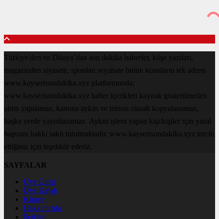
Türkiye'den ve Dünya’dan son dakika haberler, köşe yazıları,
magazinden siyasete, spordan seyahate bütün konuların tek adresi
www.kayserisondakika.xyz platformunda;
www.kayserisondakika.xyz haber içerikleri kaynak gösterilmeden
alıntı yapılamaz, kanuna aykırı ve izinsiz olarak kopyalanamaz,
başka yerde yayınlanamaz. Aykırı işlem yapan kişi/kişiler için yasal
başvuru hakkı saklı tutulmaktadır. www.kayserisondakika.xyz tercih
ettiğiniz için teşekkür ederiz.
SAYFALAR
Üye Girişi
Üye Kaydı
Künye
Hakkımızda
İletişim