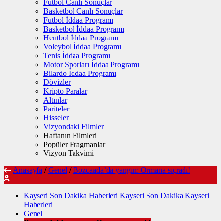
Futbol Canlı Sonuçlar
Basketbol Canlı Sonuçlar
Futbol İddaa Programı
Basketbol İddaa Programı
Hentbol İddaa Programı
Voleybol İddaa Programı
Tenis İddaa Programı
Motor Sporları İddaa Programı
Bilardo İddaa Programı
Dövizler
Kripto Paralar
Altınlar
Pariteler
Hisseler
Vizyondaki Filmler
Haftanın Filmleri
Popüler Fragmanlar
Vizyon Takvimi
Anasayfa
/
Genel
/
Bozcaada’da yangın: Ormana sıçradı!
Kayseri Son Dakika Haberleri Kayseri Son Dakika Kayseri
Haberleri
Genel