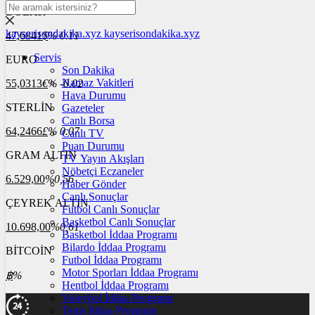
DOLAR
kayserisondakika.xyz
kayserisondakika.xyz
47,6841
$
% 0.11
Servis
EURO
Son Dakika
Namaz Vakitleri
55,0313
€
% -0.02
Hava Durumu
STERLİN
Gazeteler
Canlı Borsa
64,2466
£
% 0.07
Canlı TV
Puan Durumu
GRAM ALTIN
TV Yayın Akışları
Nöbetçi Eczaneler
6.529,00
%0,56
Haber Gönder
Canlı Sonuçlar
ÇEYREK ALTIN
Futbol Canlı Sonuçlar
Basketbol Canlı Sonuçlar
10.698,00
%0,61
Basketbol İddaa Programı
Bilardo İddaa Programı
BİTCOİN
Futbol İddaa Programı
Motor Sporları İddaa Programı
฿
%
Hentbol İddaa Programı
Voleybol İddaa Programı
Tenis İddaa Programı