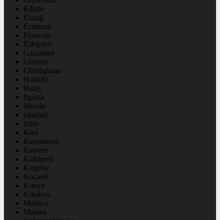
Edirne
Elazığ
Erzincan
Erzurum
Eskişehir
Gaziantep
Giresun
Gümüşhane
Hakkâri
Hatay
Isparta
Mersin
istanbul
izmir
Kars
Kastamonu
Kayseri
Kırklareli
Kırşehir
Kocaeli
Konya
Kütahya
Malatya
Manisa