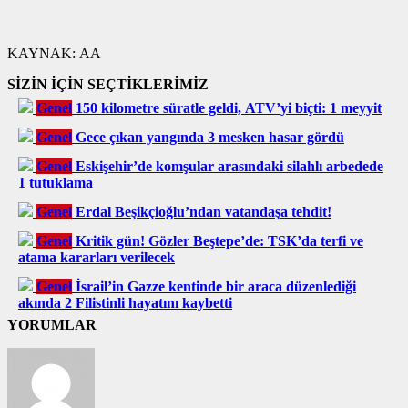
KAYNAK:
AA
SİZİN İÇİN SEÇTİKLERİMİZ
Genel
150 kilometre süratle geldi, ATV’yi biçti: 1 meyyit
Genel
Gece çıkan yangında 3 mesken hasar gördü
Genel
Eskişehir’de komşular arasındaki silahlı arbedede
1 tutuklama
Genel
Erdal Beşikçioğlu’ndan vatandaşa tehdit!
Genel
Kritik gün! Gözler Beştepe’de: TSK’da terfi ve
atama kararları verilecek
Genel
İsrail’in Gazze kentinde bir araca düzenlediği
akında 2 Filistinli hayatını kaybetti
YORUMLAR