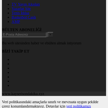
TV Yayın Akışları
Yazarlar Site
Tenis İddaa
Basketbol Canlı
AMP
BÜLTEN ABONELİĞİ
+
Bu web sitesinden haber ve ebülten almak istiyorum
BİZİ TAKİP ET
www.kayserisondakika.xyz
Veri politikasındaki amaçlarla sınırlı ve mevzuata uygun şekilde
çerez konumlandırmaktayız. Detaylar için
veri politikamızı