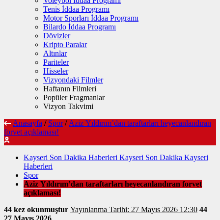
Voleybol İddaa Programı
Tenis İddaa Programı
Motor Sporları İddaa Programı
Bilardo İddaa Programı
Dövizler
Kripto Paralar
Altınlar
Pariteler
Hisseler
Vizyondaki Filmler
Haftanın Filmleri
Popüler Fragmanlar
Vizyon Takvimi
Anasayfa
/
Spor
/
Aziz Yıldırım’dan taraftarları heyecanlandıran
forvet açıklaması!
Kayseri Son Dakika Haberleri Kayseri Son Dakika Kayseri
Haberleri
Spor
Aziz Yıldırım’dan taraftarları heyecanlandıran forvet
açıklaması!
44 kez okunmuştur
Yayınlanma Tarihi: 27 Mayıs 2026 12:30
44
27 Mayıs 2026