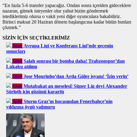
“En fazla 5-6 transfer yapacağız. Ondan sonra içeriden gideceklere
nazaran, gitmek isteyenler olur yahut bizim göndermek
istediklerimiz olursa o vakit yeni diğer oyunculara bakabiliriz.
Birinci maksat 20 Haziran dönem başlangıcına kadar bütün bunları
çözmek.”
SİZİN İÇİN SEÇTİKLERİMİZ
Spor
Avrupa Ligi ve Konferans Ligi’nde gecenin
sonuçları
Spor
Salah sonrası bir bomba daha! Trabzonspor’dan
Lukaku atılımı
Spor
Jose Mourinho’dan Arda Güler isyanı! ‘İzin verin’
Spor
Mutabakat an meselesi! Süper Lig devi Alexander
Sörloth için gözünü kararttı
Spor
Sturm Graz’ın hocasından Fenerbahçe’nin
yıldızına övgü yağmuru