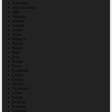
Adıyaman
Afyonkarahisar
Ağrı
Amasya
Ankara
Antalya
Artvin
Aydın
Balıkesir
Bilecik
Bingöl
Bitlis
Bolu
Burdur
Bursa
Çanakkale
Çankırı
Çorum
Denizli
Diyarbakır
Edirne
Elazığ
Erzincan
Erzurum
Eskişehir