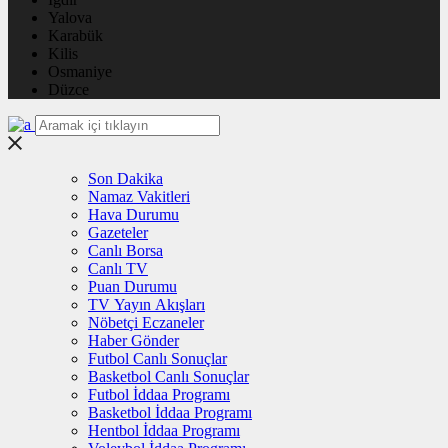
Yalova
Karabük
Kilis
Osmaniye
Düzce
Son Dakika
Namaz Vakitleri
Hava Durumu
Gazeteler
Canlı Borsa
Canlı TV
Puan Durumu
TV Yayın Akışları
Nöbetçi Eczaneler
Haber Gönder
Futbol Canlı Sonuçlar
Basketbol Canlı Sonuçlar
Futbol İddaa Programı
Basketbol İddaa Programı
Hentbol İddaa Programı