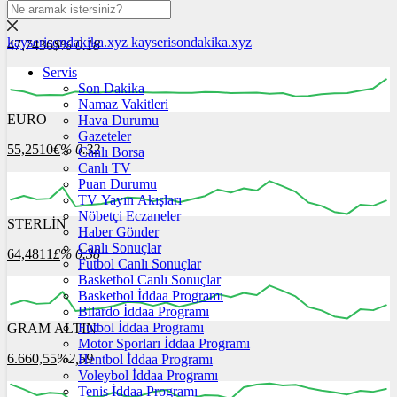
DOLAR
kayserisondakika.xyz
kayserisondakika.xyz
47,7436
$
% 0.18
Servis
Son Dakika
Namaz Vakitleri
EURO
Hava Durumu
16:00
17:00
18:00
19:00
20:00
Gazeteler
55,2510
€
% 0.32
Canlı Borsa
Canlı TV
Puan Durumu
TV Yayın Akışları
Nöbetçi Eczaneler
STERLİN
16:00
17:00
Haber Gönder
18:00
19:00
20:00
Canlı Sonuçlar
64,4811
£
% 0.38
Futbol Canlı Sonuçlar
Basketbol Canlı Sonuçlar
Basketbol İddaa Programı
Bilardo İddaa Programı
Futbol İddaa Programı
GRAM ALTIN
16:00
17:00
18:00
19:00
20:00
Motor Sporları İddaa Programı
6.660,55
%2,59
Hentbol İddaa Programı
Voleybol İddaa Programı
Tenis İddaa Programı