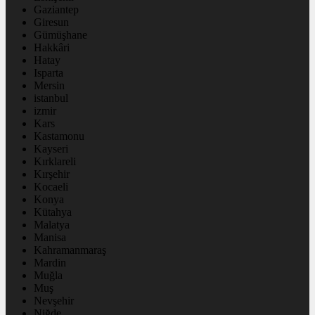
Gaziantep
Giresun
Gümüşhane
Hakkâri
Hatay
Isparta
Mersin
istanbul
izmir
Kars
Kastamonu
Kayseri
Kırklareli
Kırşehir
Kocaeli
Konya
Kütahya
Malatya
Manisa
Kahramanmaraş
Mardin
Muğla
Muş
Nevşehir
Niğde