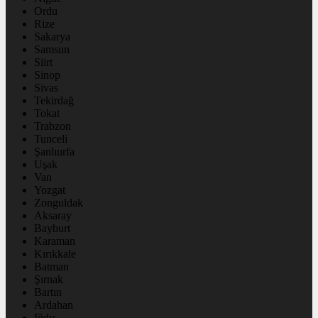
Ordu
Rize
Sakarya
Samsun
Siirt
Sinop
Sivas
Tekirdağ
Tokat
Trabzon
Tunceli
Şanlıurfa
Uşak
Van
Yozgat
Zonguldak
Aksaray
Bayburt
Karaman
Kırıkkale
Batman
Şırnak
Bartın
Ardahan
Iğdır