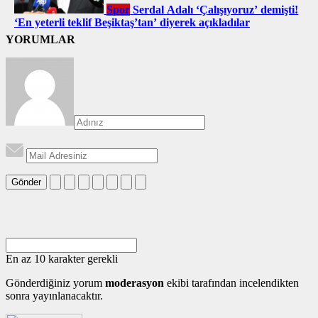
Spor
Serdal Adalı ‘Çalışıyoruz’ demişti!
‘En yeterli teklif Beşiktaş’tan’ diyerek açıkladılar
YORUMLAR
Gönder
En az 10 karakter gerekli
Gönderdiğiniz yorum
moderasyon
ekibi tarafından incelendikten
sonra yayınlanacaktır.