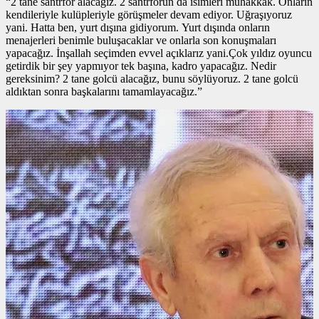
“2 tane santrfor alacağız. 2 santrforun da isimleri muhakkak. Onların
kendileriyle kulüpleriyle görüşmeler devam ediyor. Uğraşıyoruz
yani. Hatta ben, yurt dışına gidiyorum. Yurt dışında onların
menajerleri benimle buluşacaklar ve onlarla son konuşmaları
yapacağız. İnşallah seçimden evvel açıklarız yani.Çok yıldız oyuncu
getirdik bir şey yapmıyor tek başına, kadro yapacağız. Nedir
gereksinim? 2 tane golcü alacağız, bunu söylüyoruz. 2 tane golcü
aldıktan sonra başkalarını tamamlayacağız.”