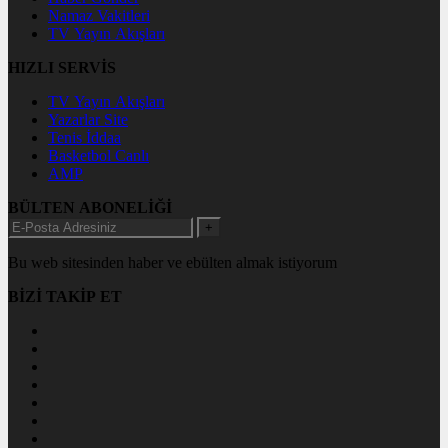
Namaz Vakitleri
TV Yayın Akışları
HIZLI SERVİS
TV Yayın Akışları
Yazarlar Site
Tenis İddaa
Basketbol Canlı
AMP
BÜLTEN ABONELİĞİ
+
Bu web sitesinden haber ve ebülten almak istiyorum
BİZİ TAKİP ET