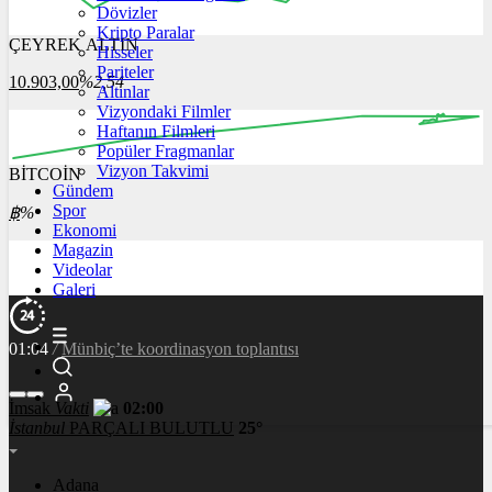
Dövizler
Kripto Paralar
ÇEYREK ALTIN
Hisseler
16:00
17:00
18:00
19:00
20:00
Pariteler
10.903,00
%2,54
Altınlar
Vizyondaki Filmler
Haftanın Filmleri
Popüler Fragmanlar
Vizyon Takvimi
BİTCOİN
00:00
00:00
00:00
00:00
Gündem
Spor
฿
%
Ekonomi
Magazin
Videolar
Galeri
01:04
/
Hamas lideri Heniyye Türkiye’yi de kapsayan yurt dışı
turuna çıkıyor
İmsak
Vakti
02:00
İstanbul
PARÇALI BULUTLU
25°
Adana