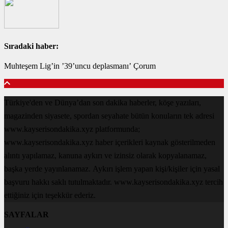
Sıradaki haber:
Muhteşem Lig’in ’39’uncu deplasmanı’ Çorum
Türkiye'den ve Dünya’dan son dakika haberler, köşe yazıları,
magazinden siyasete, spordan seyahate bütün konuların tek adresi
www.kayserisondakika.xyz platformunda;
www.kayserisondakika.xyz haber içerikleri kaynak gösterilmeden
alıntı yapılamaz, kanuna aykırı ve izinsiz olarak kopyalanamaz,
başka yerde yayınlanamaz. Aykırı işlem yapan kişi/kişiler için yasal
başvuru hakkı saklı tutulmaktadır. www.kayserisondakika.xyz tercih
ettiğiniz için teşekkür ederiz.
SAYFALAR