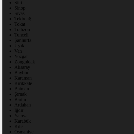
Siirt
Sinop
Sivas
Tekirdağ
Tokat
Trabzon
Tunceli
Şanlıurfa
Uşak
Van
Yozgat
Zonguldak
Aksaray
Bayburt
Karaman
Kırıkkale
Batman
Şırnak
Bartın
Ardahan
Iğdır
Yalova
Karabük
Kilis
Osmaniye