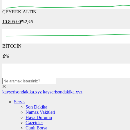
ÇEYREK ALTIN
09:30
09:45
10:00
10:15
10:30
10:45
11:00
10.895,00
%2,46
BİTCOİN
00:00
08:00
16:00
00:00
08:00
฿
%
kayserisondakika.xyz
kayserisondakika.xyz
Servis
Son Dakika
Namaz Vakitleri
Hava Durumu
Gazeteler
Canlı Borsa