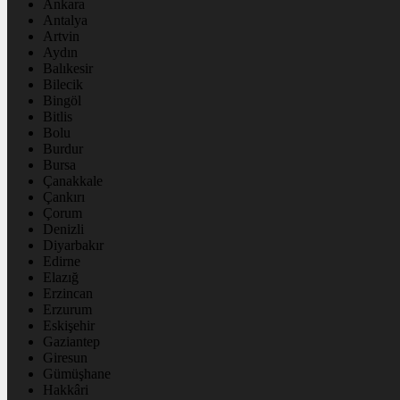
Ankara
Antalya
Artvin
Aydın
Balıkesir
Bilecik
Bingöl
Bitlis
Bolu
Burdur
Bursa
Çanakkale
Çankırı
Çorum
Denizli
Diyarbakır
Edirne
Elazığ
Erzincan
Erzurum
Eskişehir
Gaziantep
Giresun
Gümüşhane
Hakkâri