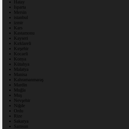
Hatay
Isparta
Mersin
istanbul
izmir
Kars
Kastamonu
Kayseri
Kırklareli
Kırşehir
Kocaeli
Konya
Kütahya
Malatya
Manisa
Kahramanmaraş
Mardin
Muğla
Muş
Nevşehir
Niğde
Ordu
Rize
Sakarya
Samsun