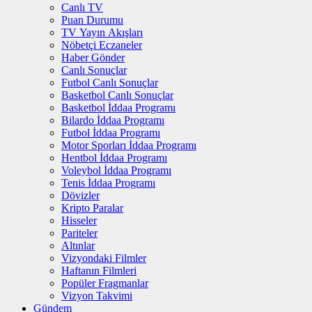
Canlı TV
Puan Durumu
TV Yayın Akışları
Nöbetçi Eczaneler
Haber Gönder
Canlı Sonuçlar
Futbol Canlı Sonuçlar
Basketbol Canlı Sonuçlar
Basketbol İddaa Programı
Bilardo İddaa Programı
Futbol İddaa Programı
Motor Sporları İddaa Programı
Hentbol İddaa Programı
Voleybol İddaa Programı
Tenis İddaa Programı
Dövizler
Kripto Paralar
Hisseler
Pariteler
Altınlar
Vizyondaki Filmler
Haftanın Filmleri
Popüler Fragmanlar
Vizyon Takvimi
Gündem