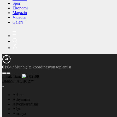
Spor
Ekonomi
Magazin
Videolar
Galeri
01:04
/
Dünya genç milyarderi konuşuyor
İmsak
Vakti
02:00
İstanbul
AÇIK
27°
Adana
Adıyaman
Afyonkarahisar
Ağrı
Amasya