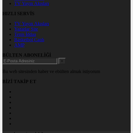
TV Yayın Akışları
HIZLI SERVİS
TV Yayın Akışları
Yazarlar Site
Tenis İddaa
Basketbol Canlı
AMP
BÜLTEN ABONELİĞİ
+
Bu web sitesinden haber ve ebülten almak istiyorum
BİZİ TAKİP ET