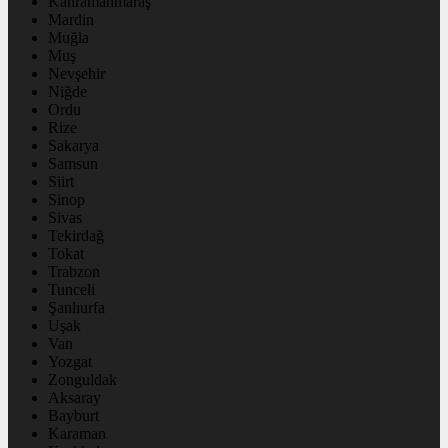
Kahramanmaraş
Mardin
Muğla
Muş
Nevşehir
Niğde
Ordu
Rize
Sakarya
Samsun
Siirt
Sinop
Sivas
Tekirdağ
Tokat
Trabzon
Tunceli
Şanlıurfa
Uşak
Van
Yozgat
Zonguldak
Aksaray
Bayburt
Karaman