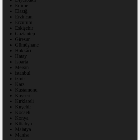
Edirne
Elazığ
Erzincan
Erzurum
Eskişehir
Gaziantep
Giresun
Gümüşhane
Hakkâri
Hatay
Isparta
Mersin
istanbul
izmir
Kars
Kastamonu
Kayseri
Kırklareli
Kırşehir
Kocaeli
Konya
Kütahya
Malatya
Manisa