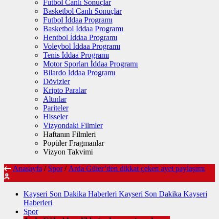
Futbol Canlı Sonuçlar
Basketbol Canlı Sonuçlar
Futbol İddaa Programı
Basketbol İddaa Programı
Hentbol İddaa Programı
Voleybol İddaa Programı
Tenis İddaa Programı
Motor Sporları İddaa Programı
Bilardo İddaa Programı
Dövizler
Kripto Paralar
Altınlar
Pariteler
Hisseler
Vizyondaki Filmler
Haftanın Filmleri
Popüler Fragmanlar
Vizyon Takvimi
Anasayfa
/
Spor
/
Arda Güler’den dikkat çeken ayet paylaşımı
Kayseri Son Dakika Haberleri Kayseri Son Dakika Kayseri
Haberleri
Spor