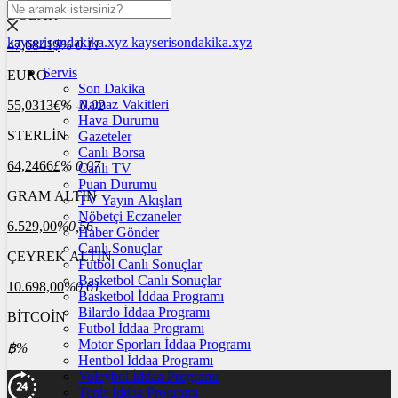
DOLAR
kayserisondakika.xyz
kayserisondakika.xyz
47,6841
$
% 0.11
Servis
EURO
Son Dakika
Namaz Vakitleri
55,0313
€
% -0.02
Hava Durumu
STERLİN
Gazeteler
Canlı Borsa
64,2466
£
% 0.07
Canlı TV
Puan Durumu
GRAM ALTIN
TV Yayın Akışları
Nöbetçi Eczaneler
6.529,00
%0,56
Haber Gönder
Canlı Sonuçlar
ÇEYREK ALTIN
Futbol Canlı Sonuçlar
Basketbol Canlı Sonuçlar
10.698,00
%0,61
Basketbol İddaa Programı
Bilardo İddaa Programı
BİTCOİN
Futbol İddaa Programı
Motor Sporları İddaa Programı
฿
%
Hentbol İddaa Programı
Voleybol İddaa Programı
Tenis İddaa Programı