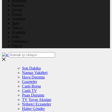
Kırıkkale
Batman
Şırnak
Bartın
Ardahan
Iğdır
Yalova
Karabük
Kilis
Osmaniye
Düzce
Son Dakika
Namaz Vakitleri
Hava Durumu
Gazeteler
Canlı Borsa
Canlı TV
Puan Durumu
TV Yayın Akışları
Nöbetçi Eczaneler
Haber Gönder