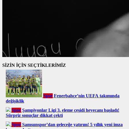
SİZİN İÇİN SEÇTİKLERİMİZ
Spor
Fenerbahçe’nin UEFA takımında
değişiklik
Spor
Şampiyonlar Ligi 3. eleme çeşidi heyecanı başladı!
Sürpriz sonuçlar dikkat çekti
Spor
Samsunspor’dan geleceğe yatırım! 5 yıllık yeni imza