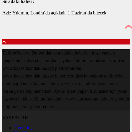
Sıradaki haber:
Aziz Yıldırım, Londra’da açıkladı: 1 Haziran’da bitecek
Türkiye'den ve Dünya’dan son dakika haberler, köşe yazıları,
magazinden siyasete, spordan seyahate bütün konuların tek adresi
www.kayserisondakika.xyz platformunda;
www.kayserisondakika.xyz haber içerikleri kaynak gösterilmeden
alıntı yapılamaz, kanuna aykırı ve izinsiz olarak kopyalanamaz,
başka yerde yayınlanamaz. Aykırı işlem yapan kişi/kişiler için yasal
başvuru hakkı saklı tutulmaktadır. www.kayserisondakika.xyz tercih
ettiğiniz için teşekkür ederiz.
SAYFALAR
Üye Girişi