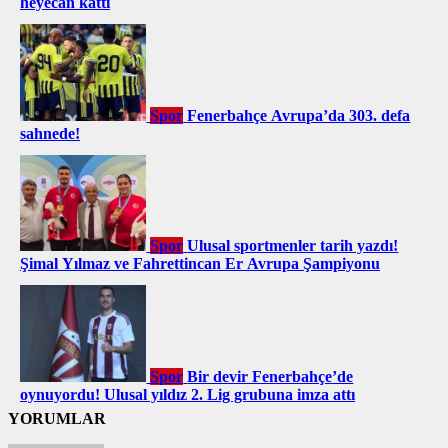
heyecan kattı
Spor
Fenerbahçe Avrupa’da 303. defa
sahnede!
Spor
Ulusal sportmenler tarih yazdı!
Şimal Yılmaz ve Fahrettincan Er Avrupa Şampiyonu
Spor
Bir devir Fenerbahçe’de
oynuyordu! Ulusal yıldız 2. Lig grubuna imza attı
YORUMLAR