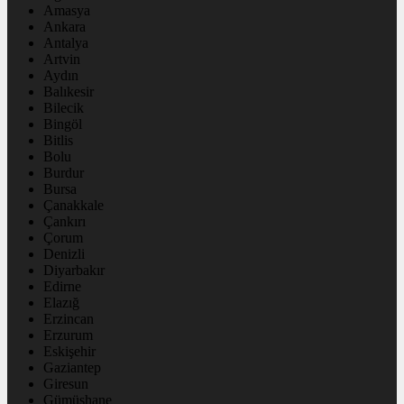
Amasya
Ankara
Antalya
Artvin
Aydın
Balıkesir
Bilecik
Bingöl
Bitlis
Bolu
Burdur
Bursa
Çanakkale
Çankırı
Çorum
Denizli
Diyarbakır
Edirne
Elazığ
Erzincan
Erzurum
Eskişehir
Gaziantep
Giresun
Gümüşhane