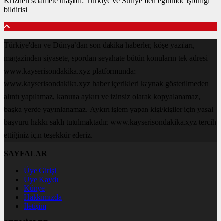
Krizden selamete ulaşıldı: Türkiye ve Suriye’den eğitimde işbirliği
bildirisi
Türkiye'den ve Dünya’dan son dakika haberler, köşe yazıları,
magazinden siyasete, spordan seyahate bütün konuların tek adresi
www.kayserisondakika.xyz platformunda;
www.kayserisondakika.xyz haber içerikleri kaynak gösterilmeden
alıntı yapılamaz, kanuna aykırı ve izinsiz olarak kopyalanamaz,
başka yerde yayınlanamaz. Aykırı işlem yapan kişi/kişiler için yasal
başvuru hakkı saklı tutulmaktadır. www.kayserisondakika.xyz tercih
ettiğiniz için teşekkür ederiz.
SAYFALAR
Üye Girişi
Üye Kaydı
Künye
Hakkımızda
İletişim