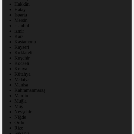
Hakkâri
Hatay
Isparta
Mersin
istanbul
izmir
Kars
Kastamonu
Kayseri
Kırklareli
Kırşehir
Kocaeli
Konya
Kütahya
Malatya
Manisa
Kahramanmaraş
Mardin
Muğla
Muş
Nevşehir
Niğde
Ordu
Rize
Sakarya