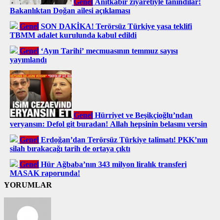
Genel
Anıtkabir ziyaretiyle tanındılar!
Bakanlıktan Doğan ailesi açıklaması
Genel
SON DAKİKA! Terörsüz Türkiye yasa teklifi
TBMM adalet kurulunda kabul edildi
Genel
‘Ayın Tarihi’ mecmuasının temmuz sayısı
yayımlandı
Genel
Hürriyet ve Beşikçioğlu’ndan
veryansın: Defol git buradan! Allah hepsinin belasını versin
Genel
Erdoğan’dan Terörsüz Türkiye talimatı! PKK’nın
silah bırakacağı tarih de ortaya çıktı
Genel
Hür Ağbaba’nın 343 milyon liralık transferi
MASAK raporunda!
YORUMLAR