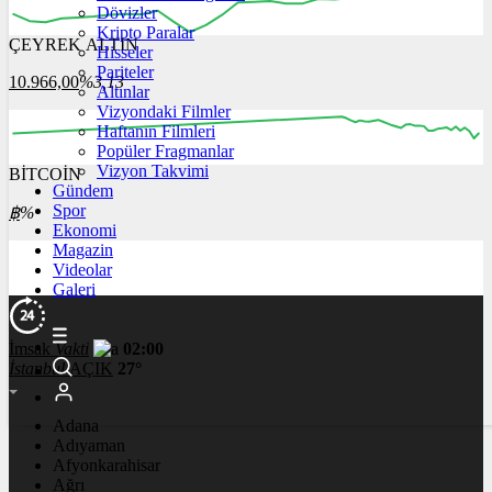
Dövizler
Kripto Paralar
ÇEYREK ALTIN
Hisseler
12:00
13:00
14:00
15:00
16:00
Pariteler
10.966,00
%3,13
Altınlar
Vizyondaki Filmler
Haftanın Filmleri
Popüler Fragmanlar
Vizyon Takvimi
BİTCOİN
00:00
04:00
08:00
12:00
Gündem
Spor
฿
%
Ekonomi
Magazin
Videolar
Galeri
İmsak
Vakti
02:00
İstanbul
AÇIK
27°
Adana
Adıyaman
Afyonkarahisar
Ağrı