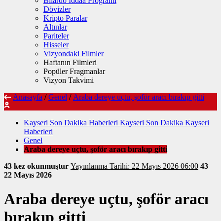
Bilardo İddaa Programı
Dövizler
Kripto Paralar
Altınlar
Pariteler
Hisseler
Vizyondaki Filmler
Haftanın Filmleri
Popüler Fragmanlar
Vizyon Takvimi
Anasayfa
/
Genel
/
Araba dereye uçtu, şoför aracı bırakıp gitti
Kayseri Son Dakika Haberleri Kayseri Son Dakika Kayseri
Haberleri
Genel
Araba dereye uçtu, şoför aracı bırakıp gitti
43 kez okunmuştur
Yayınlanma Tarihi: 22 Mayıs 2026 06:00
43
22 Mayıs 2026
Araba dereye uçtu, şoför aracı
bırakıp gitti