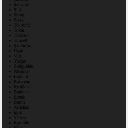
Samsun
Siirt
Sinop
Sivas
Tekirdağ
Tokat
Trabzon
Tunceli
Şanlıurfa
Uşak
Van
Yozgat
Zonguldak
Aksaray
Bayburt
Karaman
Kırıkkale
Batman
Şırnak
Bartın
Ardahan
Iğdır
Yalova
Karabük
Kilis