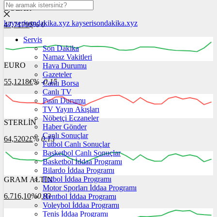
DOLAR
kayserisondakika.xyz
kayserisondakika.xyz
47,7179
$
% 0
Servis
Son Dakika
Namaz Vakitleri
EURO
Hava Durumu
12:00
13:00
14:00
15:00
16:00
Gazeteler
55,1218
€
% -0.15
Canlı Borsa
Canlı TV
Puan Durumu
TV Yayın Akışları
Nöbetçi Eczaneler
STERLİN
12:00
13:00
Haber Gönder
14:00
15:00
16:00
Canlı Sonuçlar
64,5202
£
% 0.13
Futbol Canlı Sonuçlar
Basketbol Canlı Sonuçlar
Basketbol İddaa Programı
Bilardo İddaa Programı
Futbol İddaa Programı
GRAM ALTIN
12:00
13:00
14:00
15:00
16:00
Motor Sporları İddaa Programı
6.716,10
%0,83
Hentbol İddaa Programı
Voleybol İddaa Programı
Tenis İddaa Programı