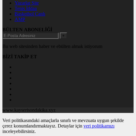
Yazarlar Site
Tenis İddaa
Basketbol Canlı
AMP
BÜLTEN ABONELİĞİ
+
Bu web sitesinden haber ve ebülten almak istiyorum
BİZİ TAKİP ET
www.kayserisondakika.xyz
Veri politikasındaki amaçlarla sınırlı ve mevzuata uygun şekilde
çerez konumlandırmaktayız. Detaylar için
veri politikamızı
inceleyebilirsiniz.