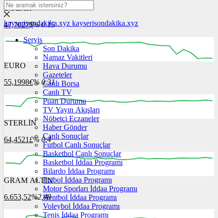
DOLAR
kayserisondakika.xyz
kayserisondakika.xyz
47,7027
$
% 0.15
Servis
Son Dakika
Namaz Vakitleri
EURO
Hava Durumu
12:00
13:00
14:00
15:00
16:00
Gazeteler
55,1998
€
% 0.31
Canlı Borsa
Canlı TV
Puan Durumu
TV Yayın Akışları
Nöbetçi Eczaneler
STERLİN
12:00
13:00
Haber Gönder
14:00
15:00
16:00
Canlı Sonuçlar
64,4521
£
% 0.4
Futbol Canlı Sonuçlar
Basketbol Canlı Sonuçlar
Basketbol İddaa Programı
Bilardo İddaa Programı
Futbol İddaa Programı
GRAM ALTIN
12:00
13:00
14:00
15:00
16:00
Motor Sporları İddaa Programı
6.653,52
%2,48
Hentbol İddaa Programı
Voleybol İddaa Programı
Tenis İddaa Programı