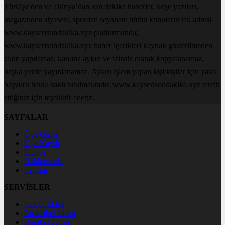
Türkiye'den ve Dünya’dan son dakika haberler, köşe yazıları,
magazinden siyasete, spordan seyahate bütün konuların tek adresi
www.kayserisondakika.xyz platformunda;
www.kayserisondakika.xyz haber içerikleri kaynak gösterilmeden
alıntı yapılamaz, kanuna aykırı ve izinsiz olarak kopyalanamaz,
başka yerde yayınlanamaz. Aykırı işlem yapan kişi/kişiler için yasal
başvuru hakkı saklı tutulmaktadır. www.kayserisondakika.xyz tercih
ettiğiniz için teşekkür ederiz.
SAYFALAR
Üye Girişi
Üye Kaydı
Künye
Hakkımızda
İletişim
SERVİSLER
Futbol İddaa
Basketbol İddaa
Hentbol İddaa