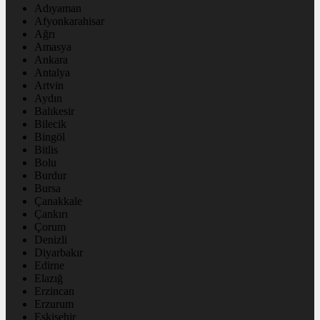
Adıyaman
Afyonkarahisar
Ağrı
Amasya
Ankara
Antalya
Artvin
Aydın
Balıkesir
Bilecik
Bingöl
Bitlis
Bolu
Burdur
Bursa
Çanakkale
Çankırı
Çorum
Denizli
Diyarbakır
Edirne
Elazığ
Erzincan
Erzurum
Eskişehir