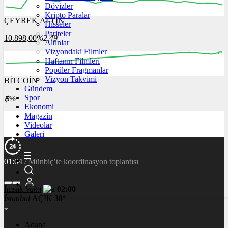
Dövizler
Kripto Paralar
ÇEYREK ALTIN
Hisseler
12:00
13:00
14:00
15:00
16:00
Pariteler
10.898,00
%2,49
Altınlar
Vizyondaki Filmler
Haftanın Filmleri
Popüler Fragmanlar
Vizyon Takvimi
BİTCOİN
00:00
00:00
00:00
00:00
00:00
Gündem
Spor
฿
%
Ekonomi
Magazin
Videolar
Galeri
01:04
/
Münbiç’te koordinasyon toplantısı
İmsak
Vakti
02:00
İstanbul
AÇIK
30°
Adana