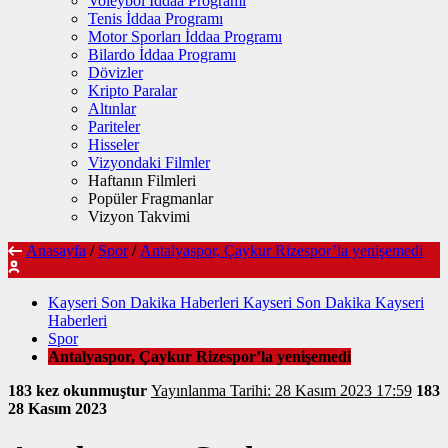
Voleybol İddaa Programı
Tenis İddaa Programı
Motor Sporları İddaa Programı
Bilardo İddaa Programı
Dövizler
Kripto Paralar
Altınlar
Pariteler
Hisseler
Vizyondaki Filmler
Haftanın Filmleri
Popüler Fragmanlar
Vizyon Takvimi
Anasayfa
/
Spor
/
Antalyaspor, Çaykur Rizespor’la yenişemedi
Kayseri Son Dakika Haberleri Kayseri Son Dakika Kayseri
Haberleri
Spor
Antalyaspor, Çaykur Rizespor’la yenişemedi
183 kez okunmuştur
Yayınlanma Tarihi: 28 Kasım 2023 17:59
183
28 Kasım 2023