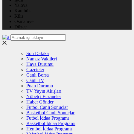
Yalova
Karabük
Kilis
Osmaniye
Düzce
Son Dakika
Namaz Vakitleri
Hava Durumu
Gazeteler
Canlı Borsa
Canlı TV
Puan Durumu
TV Yayın Akışları
Nöbetçi Eczaneler
Haber Gönder
Futbol Canlı Sonuçlar
Basketbol Canlı Sonuçlar
Futbol İddaa Programı
Basketbol İddaa Programı
Hentbol İddaa Programı