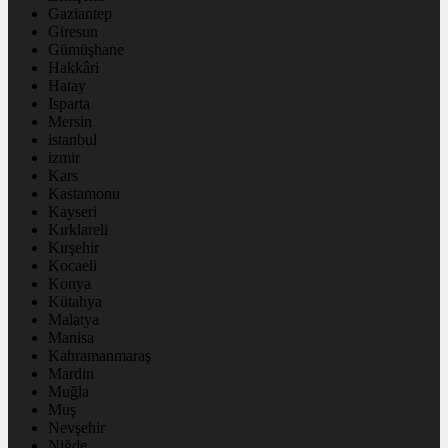
Gaziantep
Giresun
Gümüşhane
Hakkâri
Hatay
Isparta
Mersin
istanbul
izmir
Kars
Kastamonu
Kayseri
Kırklareli
Kırşehir
Kocaeli
Konya
Kütahya
Malatya
Manisa
Kahramanmaraş
Mardin
Muğla
Muş
Nevşehir
Niğde