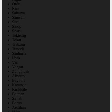
Ordu
Rize
Sakarya
Samsun
Siirt
Sinop
Sivas
Tekirdağ
Tokat
Trabzon
Tunceli
Şanlıurfa
Uşak
Van
Yozgat
Zonguldak
Aksaray
Bayburt
Karaman
Kırıkkale
Batman
Şırnak
Bartın
Ardahan
Iğdır