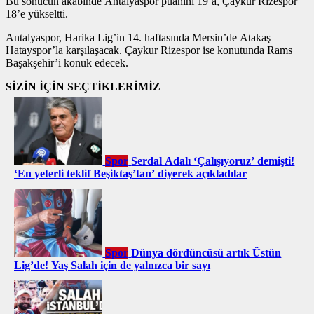
Bu sonucun akabinde Antalyaspor puanını 19’a, Çaykur Rizespor
18’e yükseltti.
Antalyaspor, Harika Lig’in 14. haftasında Mersin’de Atakaş
Hatayspor’la karşılaşacak. Çaykur Rizespor ise konutunda Rams
Başakşehir’i konuk edecek.
SİZİN İÇİN SEÇTİKLERİMİZ
Spor
Serdal Adalı ‘Çalışıyoruz’ demişti!
‘En yeterli teklif Beşiktaş’tan’ diyerek açıkladılar
Spor
Dünya dördüncüsü artık Üstün
Lig’de! Yaş Salah için de yalnızca bir sayı