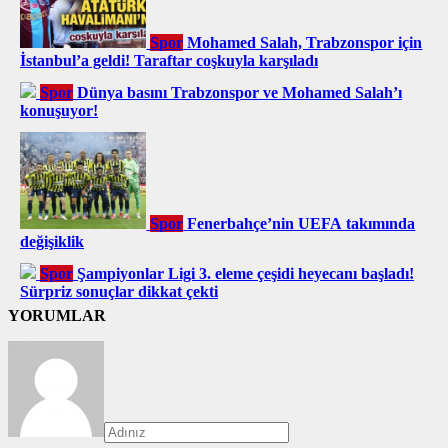
Spor
Mohamed Salah, Trabzonspor için
İstanbul’a geldi! Taraftar coşkuyla karşıladı
Spor
Dünya basını Trabzonspor ve Mohamed Salah’ı
konuşuyor!
Spor
Fenerbahçe’nin UEFA takımında
değişiklik
Spor
Şampiyonlar Ligi 3. eleme çeşidi heyecanı başladı!
Sürpriz sonuçlar dikkat çekti
YORUMLAR