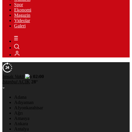
Spor
Ekonomi
Magazin
Videolar
Galeri
İmsak
Vakti
02:00
İstanbul
AÇIK
28°
Adana
Adıyaman
Afyonkarahisar
Ağrı
Amasya
Ankara
Antalya