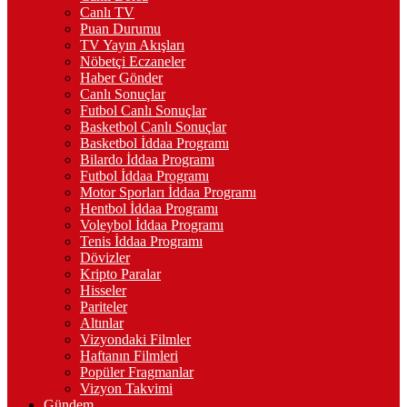
Canlı TV
Puan Durumu
TV Yayın Akışları
Nöbetçi Eczaneler
Haber Gönder
Canlı Sonuçlar
Futbol Canlı Sonuçlar
Basketbol Canlı Sonuçlar
Basketbol İddaa Programı
Bilardo İddaa Programı
Futbol İddaa Programı
Motor Sporları İddaa Programı
Hentbol İddaa Programı
Voleybol İddaa Programı
Tenis İddaa Programı
Dövizler
Kripto Paralar
Hisseler
Pariteler
Altınlar
Vizyondaki Filmler
Haftanın Filmleri
Popüler Fragmanlar
Vizyon Takvimi
Gündem