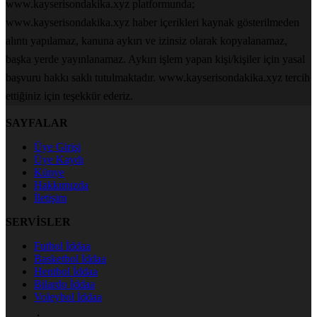
www.kayserisondakika.xyz platformunda;
www.kayserisondakika.xyz haber içerikleri kaynak gösterilmeden
alıntı yapılamaz, kanuna aykırı ve izinsiz olarak kopyalanamaz,
başka yerde yayınlanamaz. Aykırı işlem yapan kişi/kişiler için yasal
başvuru hakkı saklı tutulmaktadır. www.kayserisondakika.xyz tercih
ettiğiniz için teşekkür ederiz.
SAYFALAR
Üye Girişi
Üye Kaydı
Künye
Hakkımızda
İletişim
SERVİSLER
Futbol İddaa
Basketbol İddaa
Hentbol İddaa
Bilardo İddaa
Voleybol İddaa