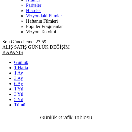
Pariteler
Hisseler
Vizyondaki Filmler
Haftanın Filmleri
Popüler Fragmanlar
Vizyon Takvimi
Son Güncelleme: 23:59
ALIŞ
SATIŞ
GÜNLÜK DEĞİŞİM
KAPANIŞ
Günlük
1 Hafta
1 Ay
3 Ay
6 Ay
1 Yıl
3 Yıl
5 Yıl
Tümü
Günlük Grafik Tablosu