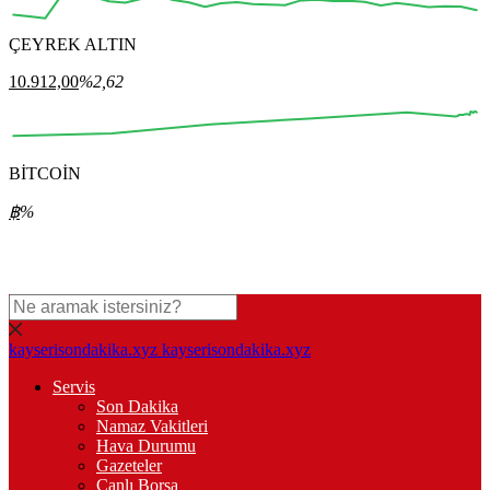
ÇEYREK ALTIN
12:00
13:00
14:00
15:00
16:00
10.912,00
%2,62
BİTCOİN
00:00
00:00
00:00
00:00
00:00
฿
%
kayserisondakika.xyz
kayserisondakika.xyz
Servis
Son Dakika
Namaz Vakitleri
Hava Durumu
Gazeteler
Canlı Borsa