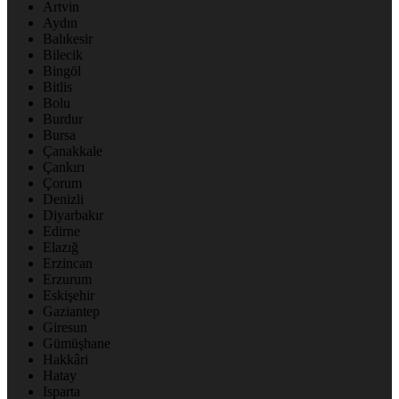
Artvin
Aydın
Balıkesir
Bilecik
Bingöl
Bitlis
Bolu
Burdur
Bursa
Çanakkale
Çankırı
Çorum
Denizli
Diyarbakır
Edirne
Elazığ
Erzincan
Erzurum
Eskişehir
Gaziantep
Giresun
Gümüşhane
Hakkâri
Hatay
Isparta