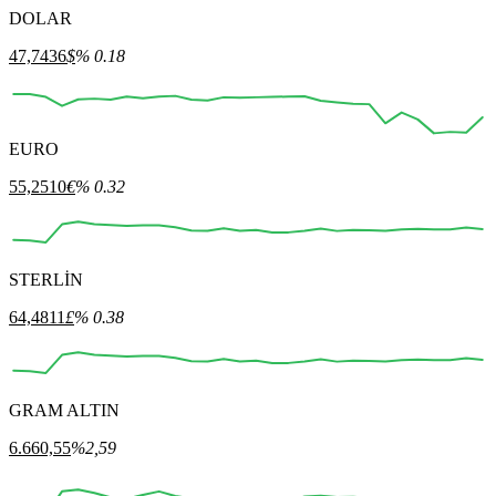
DOLAR
47,7436
$
% 0.18
EURO
12:00
13:00
14:00
15:00
16:00
55,2510
€
% 0.32
STERLİN
12:00
13:00
14:00
15:00
16:00
64,4811
£
% 0.38
GRAM ALTIN
12:00
13:00
14:00
15:00
16:00
6.660,55
%2,59