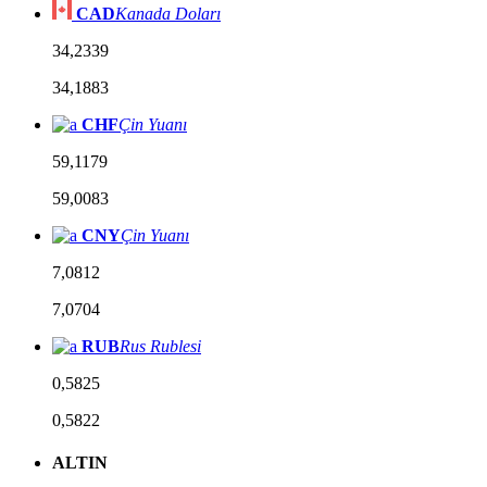
CAD
Kanada Doları
34,2339
34,1883
CHF
Çin Yuanı
59,1179
59,0083
CNY
Çin Yuanı
7,0812
7,0704
RUB
Rus Rublesi
0,5825
0,5822
ALTIN