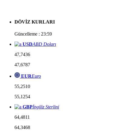
DÖVİZ KURLARI
Güncelleme : 23:59
USD
ABD Doları
47,7436
47,6787
EUR
Euro
55,2510
55,1254
GBP
İngiliz Sterlini
64,4811
64,3468