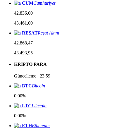
CUM
Cumhuriyet
42.836,00
43.461,00
REŞAT
Reşat Altını
42.868,47
43.493,95
KRİPTO PARA
Güncelleme : 23:59
BTC
Bitcoin
0.00%
LTC
Litecoin
0.00%
ETH
Ethereum