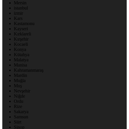
Mersin
istanbul
izmir
Kars
Kastamonu
Kayseri
Kırklareli
Kırşehir
Kocaeli
Konya
Kütahya
Malatya
Manisa
Kahramanmaraş
Mardin
Muğla
Muş
Nevşehir
Niğde
Ordu
Rize
Sakarya
Samsun
Siirt
Sinop