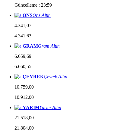
Güncelleme : 23:59
ONS
Ons Altın
4.341,07
4.341,63
GRAM
Gram Altın
6.659,69
6.660,55
ÇEYREK
Çeyrek Altın
10.759,00
10.912,00
YARIM
Yarım Altın
21.518,00
21.804,00