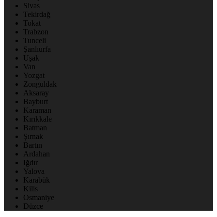
Sivas
Tekirdağ
Tokat
Trabzon
Tunceli
Şanlıurfa
Uşak
Van
Yozgat
Zonguldak
Aksaray
Bayburt
Karaman
Kırıkkale
Batman
Şırnak
Bartın
Ardahan
Iğdır
Yalova
Karabük
Kilis
Osmaniye
Düzce