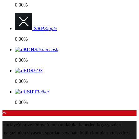
0.00%
XRP
Ripple
0.00%
BCH
Bitcoin cash
0.00%
EOS
EOS
0.00%
USDT
Tether
0.00%
Türkiye'den ve Dünya’dan son dakika haberler, köşe yazıları,
magazinden siyasete, spordan seyahate bütün konuların tek adresi