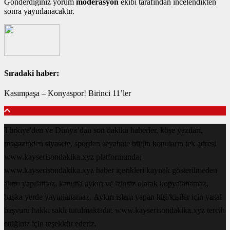
Gönderdiğiniz yorum
moderasyon
ekibi tarafından incelendikten
sonra yayınlanacaktır.
Sıradaki haber:
Kasımpaşa – Konyaspor! Birinci 11’ler
Türkiye'den ve Dünya’dan son dakika haberler, köşe yazıları,
magazinden siyasete, spordan seyahate bütün konuların tek adresi
www.kayserisondakika.xyz platformunda;
www.kayserisondakika.xyz haber içerikleri kaynak gösterilmeden
alıntı yapılamaz, kanuna aykırı ve izinsiz olarak kopyalanamaz,
başka yerde yayınlanamaz. Aykırı işlem yapan kişi/kişiler için yasal
başvuru hakkı saklı tutulmaktadır. www.kayserisondakika.xyz tercih
ettiğiniz için teşekkür ederiz.