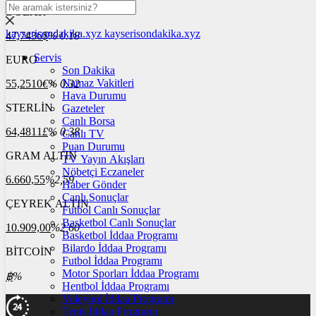
DOLAR
kayserisondakika.xyz
kayserisondakika.xyz
47,7436
$
% 0.18
Servis
EURO
Son Dakika
Namaz Vakitleri
55,2510
€
% 0.32
Hava Durumu
STERLİN
Gazeteler
Canlı Borsa
64,4811
£
% 0.38
Canlı TV
Puan Durumu
GRAM ALTIN
TV Yayın Akışları
Nöbetçi Eczaneler
6.660,55
%2,59
Haber Gönder
Canlı Sonuçlar
ÇEYREK ALTIN
Futbol Canlı Sonuçlar
Basketbol Canlı Sonuçlar
10.909,00
%2,60
Basketbol İddaa Programı
Bilardo İddaa Programı
BİTCOİN
Futbol İddaa Programı
Motor Sporları İddaa Programı
฿
%
Hentbol İddaa Programı
Voleybol İddaa Programı
Tenis İddaa Programı