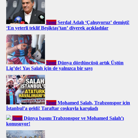
Spor
Serdal Adalı ‘Çalışıyoruz’ demişti!
‘En yeterli teklif Beşiktaş’tan’ diyerek açıkladılar
Spor
Dünya dördüncüsü artık Üstün
Lig’de! Yaş Salah için de yalnızca bir sayı
Spor
Mohamed Salah, Trabzonspor için
İstanbul’a geldi! Taraftar coşkuyla karşıladı
Spor
Dünya basını Trabzonspor ve Mohamed Salah’ı
konuşuyor!