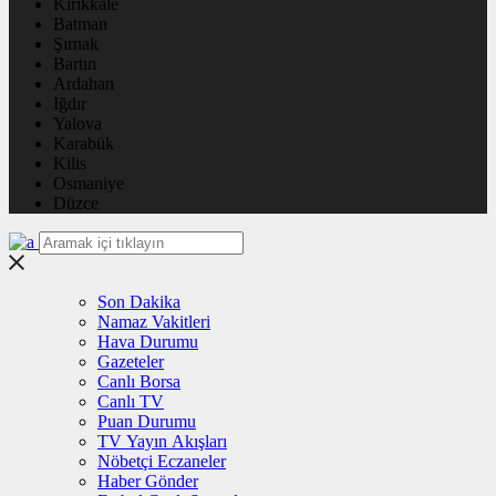
Kırıkkale
Batman
Şırnak
Bartın
Ardahan
Iğdır
Yalova
Karabük
Kilis
Osmaniye
Düzce
Son Dakika
Namaz Vakitleri
Hava Durumu
Gazeteler
Canlı Borsa
Canlı TV
Puan Durumu
TV Yayın Akışları
Nöbetçi Eczaneler
Haber Gönder