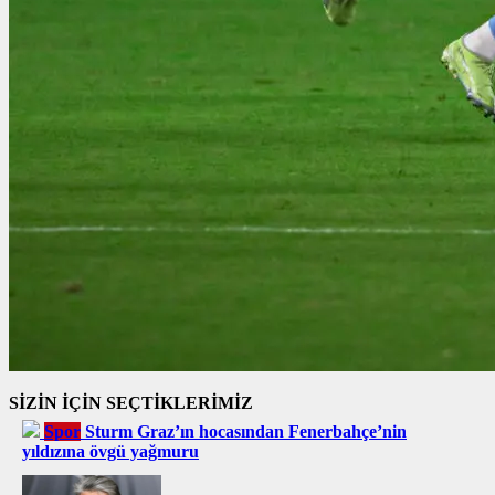
SİZİN İÇİN SEÇTİKLERİMİZ
Spor
Sturm Graz’ın hocasından Fenerbahçe’nin
yıldızına övgü yağmuru