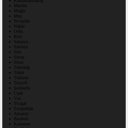
Kahramanmaraş
Mardin
Muğla
Muş
Nevşehir
Niğde
Ordu
Rize
Sakarya
Samsun
Siirt
Sinop
Sivas
Tekirdağ
Tokat
Trabzon
Tunceli
Şanlıurfa
Uşak
Van
Yozgat
Zonguldak
Aksaray
Bayburt
Karaman