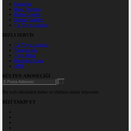
Gazeteler
Hava Durumu
Haber Gönder
Namaz Vakitleri
TV Yayın Akışları
HIZLI SERVİS
TV Yayın Akışları
Yazarlar Site
Tenis İddaa
Basketbol Canlı
AMP
BÜLTEN ABONELİĞİ
+
Bu web sitesinden haber ve ebülten almak istiyorum
BİZİ TAKİP ET