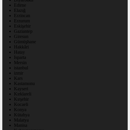
Edirne
Elazığ
Erzincan
Erzurum
Eskişehir
Gaziantep
Giresun
Gümüşhane
Hakkâri
Hatay
Isparta
Mersin
istanbul
izmir
Kars
Kastamonu
Kayseri
Kırklareli
Kırşehir
Kocaeli
Konya
Kütahya
Malatya
Manisa