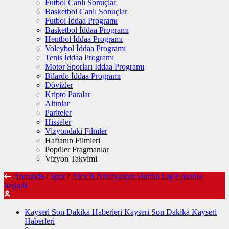
Futbol Canlı Sonuçlar
Basketbol Canlı Sonuçlar
Futbol İddaa Programı
Basketbol İddaa Programı
Hentbol İddaa Programı
Voleybol İddaa Programı
Tenis İddaa Programı
Motor Sporları İddaa Programı
Bilardo İddaa Programı
Dövizler
Kripto Paralar
Altınlar
Pariteler
Hisseler
Vizyondaki Filmler
Haftanın Filmleri
Popüler Fragmanlar
Vizyon Takvimi
Anasayfa
/
Spor
/
Alex’li Antalyaspor Harika Lig’e puanla
başladı
Kayseri Son Dakika Haberleri Kayseri Son Dakika Kayseri
Haberleri