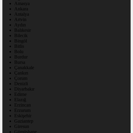
Amasya
Ankara
Antalya
Artvin
Aydın
Balıkesir
Bilecik
Bingöl
Bitlis
Bolu
Burdur
Bursa
Çanakkale
Çankırı
Çorum
Denizli
Diyarbakır
Edirne
Elazığ
Erzincan
Erzurum
Eskişehir
Gaziantep
Giresun
Gümüşhane