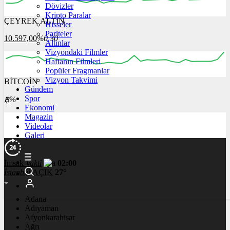
Dövizler
Kripto Paralar
ÇEYREK ALTIN
Hisseler
00:00
00:00
00:00
00:00
00:00
00:00
Pariteler
10.597,00
%0,30
Altınlar
Vizyondaki Filmler
Haftanın Filmleri
Popüler Fragmanlar
Vizyon Takvimi
BİTCOİN
00:00
00:00
00:00
00:00
00:00
Gündem
Spor
฿
%
Ekonomi
Magazin
Videolar
Galeri
İmsak
Vakti
02:00
İstanbul
AÇIK
27°
Adana
Adıyaman
Afyonkarahisar
Ağrı