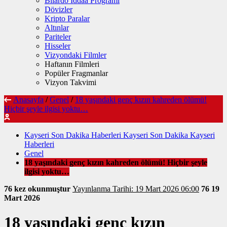
Bilardo İddaa Programı
Dövizler
Kripto Paralar
Altınlar
Pariteler
Hisseler
Vizyondaki Filmler
Haftanın Filmleri
Popüler Fragmanlar
Vizyon Takvimi
Anasayfa
/
Genel
/
18 yaşındaki genç kızın kahreden ölümü!
Hiçbir şeyle ilgisi yoktu…
Kayseri Son Dakika Haberleri Kayseri Son Dakika Kayseri
Haberleri
Genel
18 yaşındaki genç kızın kahreden ölümü! Hiçbir şeyle
ilgisi yoktu…
76 kez okunmuştur
Yayınlanma Tarihi: 19 Mart 2026 06:00
76
19
Mart 2026
18 yaşındaki genç kızın