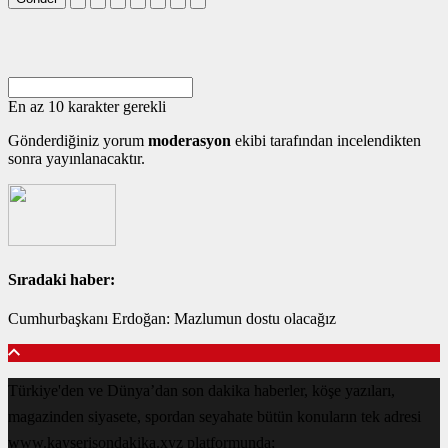
En az 10 karakter gerekli
Gönderdiğiniz yorum
moderasyon
ekibi tarafından incelendikten
sonra yayınlanacaktır.
Sıradaki haber:
Cumhurbaşkanı Erdoğan: Mazlumun dostu olacağız
Türkiye'den ve Dünya’dan son dakika haberler, köşe yazıları,
magazinden siyasete, spordan seyahate bütün konuların tek adresi
www.kayserisondakika.xyz platformunda;