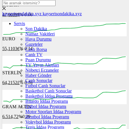
DOLAR
kayserisondakika.xyz
kayserisondakika.xyz
47,6089
$
% 0.06
Servis
Son Dakika
Namaz Vakitleri
EURO
Hava Durumu
00:00
00:00
00:00
00:00
00:00
00:00
Gazeteler
55,1103
€
% 0.14
Canlı Borsa
Canlı TV
Puan Durumu
TV Yayın Akışları
Nöbetçi Eczaneler
STERLİN
00:00
00:00
Haber Gönder
00:00
00:00
00:00
00:00
Canlı Sonuçlar
64,2152
£
% 0.16
Futbol Canlı Sonuçlar
Basketbol Canlı Sonuçlar
Basketbol İddaa Programı
Bilardo İddaa Programı
Futbol İddaa Programı
GRAM ALTIN
00:00
00:00
00:00
00:00
00:00
00:00
Motor Sporları İddaa Programı
6.514,72
%0,29
Hentbol İddaa Programı
Voleybol İddaa Programı
Tenis İddaa Programı