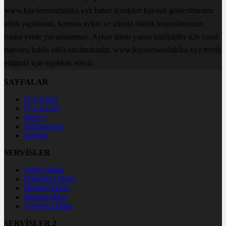
www.kayserisondakika.xyz haber içerikleri kaynak gösterilmeden
alıntı yapılamaz, kanuna aykırı ve izinsiz olarak kopyalanamaz,
başka yerde yayınlanamaz. Aykırı işlem yapan kişi/kişiler için yasal
başvuru hakkı saklı tutulmaktadır. www.kayserisondakika.xyz tercih
ettiğiniz için teşekkür ederiz.
SAYFALAR
Üye Girişi
Üye Kaydı
Künye
Hakkımızda
İletişim
SERVİSLER
Futbol İddaa
Basketbol İddaa
Hentbol İddaa
Bilardo İddaa
Voleybol İddaa
SERVİSLER 2