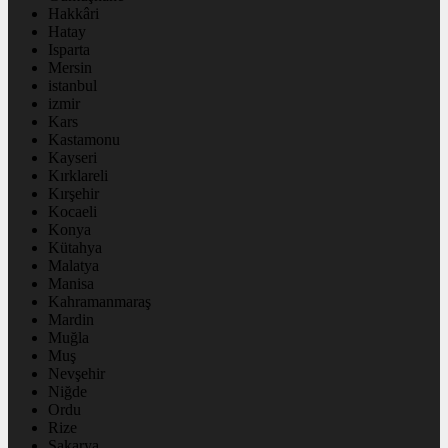
Hakkâri
Hatay
Isparta
Mersin
istanbul
izmir
Kars
Kastamonu
Kayseri
Kırklareli
Kırşehir
Kocaeli
Konya
Kütahya
Malatya
Manisa
Kahramanmaraş
Mardin
Muğla
Muş
Nevşehir
Niğde
Ordu
Rize
Sakarya