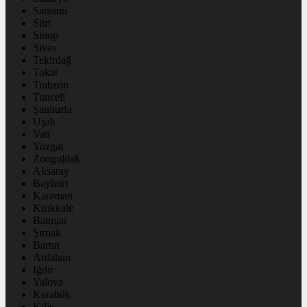
Samsun
Siirt
Sinop
Sivas
Tekirdağ
Tokat
Trabzon
Tunceli
Şanlıurfa
Uşak
Van
Yozgat
Zonguldak
Aksaray
Bayburt
Karaman
Kırıkkale
Batman
Şırnak
Bartın
Ardahan
Iğdır
Yalova
Karabük
Kilis