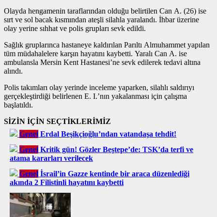
Olayda hengamenin taraflarından olduğu belirtilen Can A. (26) ise
sırt ve sol bacak kısmından ateşli silahla yaralandı. İhbar üzerine
olay yerine sıhhat ve polis grupları sevk edildi.
Sağlık gruplarınca hastaneye kaldırılan Parıltı Almuhammet yapılan
tüm müdahalelere karşın hayatını kaybetti. Yaralı Can A. ise
ambulansla Mersin Kent Hastanesi’ne sevk edilerek tedavi altına
alındı.
Polis takımları olay yerinde inceleme yaparken, silahlı saldırıyı
gerçekleştirdiği belirlenen E. I.’nın yakalanması için çalışma
başlatıldı.
SİZİN İÇİN SEÇTİKLERİMİZ
Genel
Erdal Beşikçioğlu’ndan vatandaşa tehdit!
Genel
Kritik gün! Gözler Beştepe’de: TSK’da terfi ve
atama kararları verilecek
Genel
İsrail’in Gazze kentinde bir araca düzenlediği
akında 2 Filistinli hayatını kaybetti