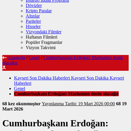
Bilardo İddaa Programı
Dövizler
Kripto Paralar
Altınlar
Pariteler
Hisseler
Vizyondaki Filmler
Haftanın Filmleri
Popüler Fragmanlar
Vizyon Takvimi
Anasayfa
/
Genel
/
Cumhurbaşkanı Erdoğan: Mazlumun dostu
olacağız
Kayseri Son Dakika Haberleri Kayseri Son Dakika Kayseri
Haberleri
Genel
Cumhurbaşkanı Erdoğan: Mazlumun dostu olacağız
68 kez okunmuştur
Yayınlanma Tarihi: 19 Mart 2026 00:00
68
19
Mart 2026
Cumhurbaşkanı Erdoğan: