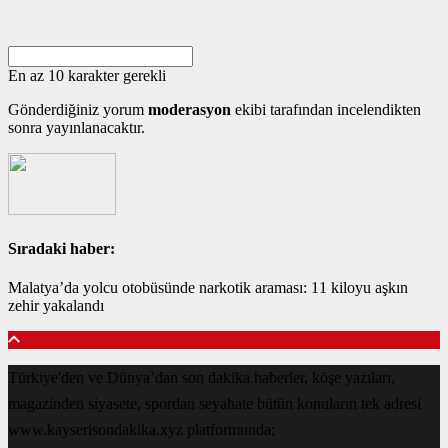
En az 10 karakter gerekli
Gönderdiğiniz yorum
moderasyon
ekibi tarafından incelendikten
sonra yayınlanacaktır.
Sıradaki haber:
Malatya’da yolcu otobüsünde narkotik araması: 11 kiloyu aşkın
zehir yakalandı
Türkiye'den ve Dünya’dan son dakika haberler, köşe yazıları,
magazinden siyasete, spordan seyahate bütün konuların tek adresi
www.kayserisondakika.xyz platformunda;