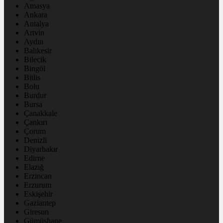
Amasya
Ankara
Antalya
Artvin
Aydın
Balıkesir
Bilecik
Bingöl
Bitlis
Bolu
Burdur
Bursa
Çanakkale
Çankırı
Çorum
Denizli
Diyarbakır
Edirne
Elazığ
Erzincan
Erzurum
Eskişehir
Gaziantep
Giresun
Gümüşhane