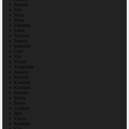
Samsun
Siirt
Sinop
Sivas
Tekirdağ
Tokat
Trabzon
Tunceli
Şanlıurfa
Uşak
Van
Yozgat
Zonguldak
Aksaray
Bayburt
Karaman
Kırıkkale
Batman
Şırnak
Bartın
Ardahan
Iğdır
Yalova
Karabük
Kilis