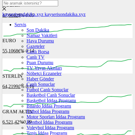
DOLAR
kayserisondakika.xyz
kayserisondakika.xyz
47,6042
$
% 0.05
Servis
Son Dakika
Namaz Vakitleri
EURO
Hava Durumu
00:00
00:00
00:00
00:00
00:00
00:00
Gazeteler
55,1068
€
% 0.14
Canlı Borsa
Canlı TV
Puan Durumu
TV Yayın Akışları
Nöbetçi Eczaneler
STERLİN
00:00
00:00
Haber Gönder
00:00
00:00
00:00
00:00
Canlı Sonuçlar
64,2199
£
% 0.16
Futbol Canlı Sonuçlar
Basketbol Canlı Sonuçlar
Basketbol İddaa Programı
Bilardo İddaa Programı
Futbol İddaa Programı
GRAM ALTIN
00:00
00:00
00:00
00:00
00:00
00:00
Motor Sporları İddaa Programı
6.521,42
%0,39
Hentbol İddaa Programı
Voleybol İddaa Programı
Tenis İddaa Programı