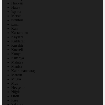
Hakkâri
Hatay
Isparta
Mersin
istanbul
izmir
Kars
Kastamonu
Kayseri
Kırklareli
Kırşehir
Kocaeli
Konya
Kütahya
Malatya
Manisa
Kahramanmaraş
Mardin
Muğla
Muş
Nevşehir
Niğde
Ordu
Rize
Sakarya