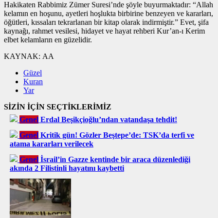
Hakikaten Rabbimiz Zümer Suresi’nde şöyle buyurmaktadır: “Allah
kelamın en hoşunu, ayetleri hoşlukta birbirine benzeyen ve kararları,
öğütleri, kıssaları tekrarlanan bir kitap olarak indirmiştir.” Evet, şifa
kaynağı, rahmet vesilesi, hidayet ve hayat rehberi Kur’an-ı Kerim
elbet kelamların en güzelidir.
KAYNAK:
AA
Güzel
Kuran
Yar
SİZİN İÇİN SEÇTİKLERİMİZ
Genel
Erdal Beşikçioğlu’ndan vatandaşa tehdit!
Genel
Kritik gün! Gözler Beştepe’de: TSK’da terfi ve
atama kararları verilecek
Genel
İsrail’in Gazze kentinde bir araca düzenlediği
akında 2 Filistinli hayatını kaybetti