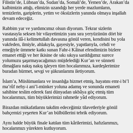
Filistin’de, Lübnan’da, Sudan’da, Somali’de, Yemen’de, Arakan’da
kalbimizin attığı, elimizin uzandığı her yerde mazlumların,
temizlerin, gariplerin, yetim ve öksüzlerin yanında olmaya inşallah
devam edeceğiz.
Rabbim yar ve yardımcımız olsun diyorum. Tekrar sizlerin
vasıtasıyla seksen bir vilayetimizin yanı sıra yeryüzünün dört bir
yanında ilâ-i kelimetullah davasına gönül veren, kendisini bu yola
vakfeden, ilmiyle, ahlakıyla, gayesiyle, yapıtlarıyla, cehdi ve
emeğiyle ümmete katkı sunan Fahr-i Kâinat efendimizin bizlere
emanet ettiği ve her ikisine de sıkı sıkıya sarıldığımız surece
yolumuzu şaşırmayacağımızı müjdelediği Kur’an ve sünneti
dimağlara nakış nakış işleyen tüm hocalarımıza, kardeşlerimize
buradan hürmet, sevgi ve şükranlarımı iletiyorum.
İslam’a, Müslümanlara ve insanlığa hizmet etmiş, hayatını emr-i bi’l
ma’rûf nehy-i ani’l-münker yoluna adamış ve sonunda emaneti
sahibine teslim ederek fani dünyadan ukbâya göç etmiş tüm
hocalarımızı, tüm büyüklerimizi rahmetle yâd ediyorum.
Birazdan mükafatlarını takdim edeceğimiz tilavetleriyle gönül
bahçemizi yeşerten Kur’an bülbüllerini tebrik ediyorum.
Aynı halde büyük finale katılan tüm kârilerimizi, hafızlarımızı,
hocalarımızı yürekten kutluyorum.