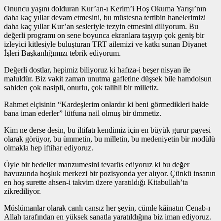
Onuncu yaşını dolduran Kur’an-ı Kerim’i Hoş Okuma Yarışı’nın
daha kaç yıllar devam etmesini, bu müstesna tertibin hanelerimizi
daha kaç yıllar Kur’an sesleriyle tezyin etmesini diliyorum. Bu
değerli programı on sene boyunca ekranlara taşıyıp çok geniş bir
izleyici kitlesiyle buluşturan TRT ailemizi ve katkı sunan Diyanet
İşleri Başkanlığımızı tebrik ediyorum.
Değerli dostlar, hepimiz biliyoruz ki hafıza-i beşer nisyan ile
maluldür. Biz vakit zaman unutma gafletine düşsek bile hamdolsun
sahiden çok nasipli, onurlu, çok talihli bir milletiz.
Rahmet elçisinin “Kardeşlerim onlardır ki beni görmedikleri halde
bana iman ederler” lütfuna nail olmuş bir ümmetiz.
Kim ne derse desin, bu iltifatı kendimiz için en büyük gurur payesi
olarak görüyor, bu ümmetin, bu milletin, bu medeniyetin bir modülü
olmakla hep iftihar ediyoruz.
Öyle bir bedeller manzumesini tevarüs ediyoruz ki bu değer
havuzunda hoşluk merkezi bir pozisyonda yer alıyor. Çünkü insanın
en hoş surette ahsen-i takvim üzere yaratıldığı Kitabullah’ta
zikrediliyor.
Müslümanlar olarak canlı cansız her şeyin, cümle kâinatın Cenab-ı
Allah tarafından en yüksek sanatla yaratıldığına biz iman ediyoruz.