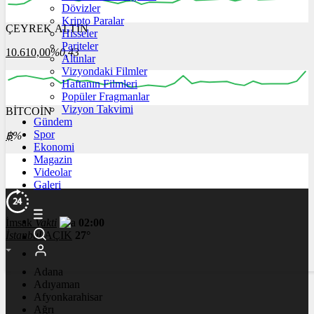
Dövizler
Kripto Paralar
ÇEYREK ALTIN
Hisseler
00:00
00:00
00:00
00:00
00:00
00:00
Pariteler
10.610,00
%0,43
Altınlar
Vizyondaki Filmler
Haftanın Filmleri
Popüler Fragmanlar
Vizyon Takvimi
BİTCOİN
00:00
00:00
00:00
00:00
00:00
Gündem
Spor
฿
%
Ekonomi
Magazin
Videolar
Galeri
İmsak
Vakti
02:00
İstanbul
AÇIK
27°
Adana
Adıyaman
Afyonkarahisar
Ağrı