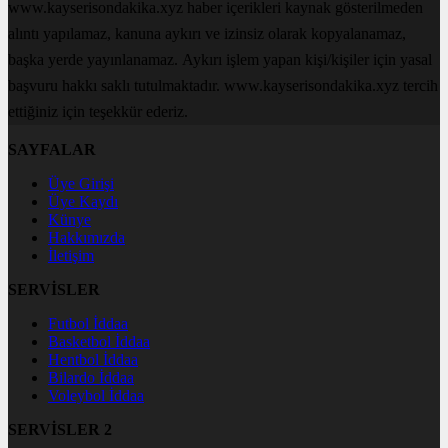
www.kayserisondakika.xyz haber içerikleri kaynak gösterilmeden
alıntı yapılamaz, kanuna aykırı ve izinsiz olarak kopyalanamaz,
başka yerde yayınlanamaz. Aykırı işlem yapan kişi/kişiler için yasal
başvuru hakkı saklı tutulmaktadır. www.kayserisondakika.xyz tercih
ettiğiniz için teşekkür ederiz.
SAYFALAR
Üye Girişi
Üye Kaydı
Künye
Hakkımızda
İletişim
SERVİSLER
Futbol İddaa
Basketbol İddaa
Hentbol İddaa
Bilardo İddaa
Voleybol İddaa
SERVİSLER 2