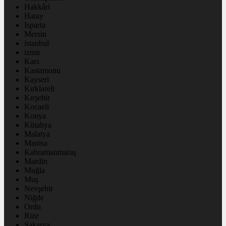
Hakkâri
Hatay
Isparta
Mersin
istanbul
izmir
Kars
Kastamonu
Kayseri
Kırklareli
Kırşehir
Kocaeli
Konya
Kütahya
Malatya
Manisa
Kahramanmaraş
Mardin
Muğla
Muş
Nevşehir
Niğde
Ordu
Rize
Sakarya