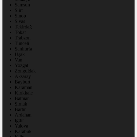
Samsun
Siirt
Sinop
Sivas
Tekirdağ
Tokat
Trabzon
Tunceli
Şanlıurfa
Uşak
Van
Yozgat
Zonguldak
Aksaray
Bayburt
Karaman
Kırıkkale
Batman
Şırnak
Bartın
Ardahan
Iğdır
Yalova
Karabük
Kilis