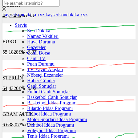
DOLAR
kayserisondakika.xyz
kayserisondakika.xyz
47,7245
$
% 0.01
Servis
Son Dakika
Namaz Vakitleri
EURO
Hava Durumu
00:00
00:00
00:00
00:00
00:00
00:00
Gazeteler
55,1828
€
% -0.07
Canlı Borsa
Canlı TV
Puan Durumu
TV Yayın Akışları
Nöbetçi Eczaneler
STERLİN
00:00
Haber Gönder
00:00
00:00
00:00
00:00
00:00
Canlı Sonuçlar
64,4320
£
% -0.02
Futbol Canlı Sonuçlar
Basketbol Canlı Sonuçlar
Basketbol İddaa Programı
Bilardo İddaa Programı
Futbol İddaa Programı
GRAM ALTIN
00:00
00:00
00:00
00:00
00:00
00:00
Motor Sporları İddaa Programı
6.638,07
%-0,34
Hentbol İddaa Programı
Voleybol İddaa Programı
Tenis İddaa Programı