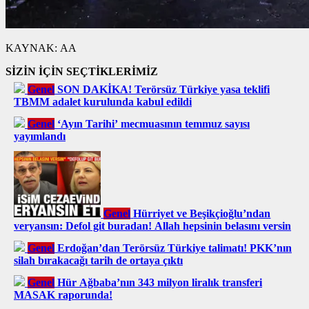
KAYNAK:
AA
SİZİN İÇİN SEÇTİKLERİMİZ
Genel
SON DAKİKA! Terörsüz Türkiye yasa teklifi
TBMM adalet kurulunda kabul edildi
Genel
‘Ayın Tarihi’ mecmuasının temmuz sayısı
yayımlandı
Genel
Hürriyet ve Beşikçioğlu’ndan
veryansın: Defol git buradan! Allah hepsinin belasını versin
Genel
Erdoğan’dan Terörsüz Türkiye talimatı! PKK’nın
silah bırakacağı tarih de ortaya çıktı
Genel
Hür Ağbaba’nın 343 milyon liralık transferi
MASAK raporunda!