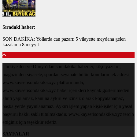
Sıradaki haber:
SON DAKİKA: Yollarda can pazarı: 5 vilayette meydana gelen
kazalarda 8 meyyit
Türkiye'den ve Dünya’dan son dakika haberler, köşe yazıları,
magazinden siyasete, spordan seyahate bütün konuların tek adresi
www.kayserisondakika.xyz platformunda;
www.kayserisondakika.xyz haber içerikleri kaynak gösterilmeden
alıntı yapılamaz, kanuna aykırı ve izinsiz olarak kopyalanamaz,
başka yerde yayınlanamaz. Aykırı işlem yapan kişi/kişiler için yasal
başvuru hakkı saklı tutulmaktadır. www.kayserisondakika.xyz tercih
ettiğiniz için teşekkür ederiz.
SAYFALAR