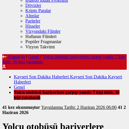
Bilardo İddaa Programı
Dövizler
Kripto Paralar
Altınlar
Pariteler
Hisseler
Vizyondaki Filmler
Haftanın Filmleri
Popüler Fragmanlar
Vizyon Takvimi
Anasayfa
/
Genel
/
Yolcu otobüsü bariyerlere çarpıp yandı: 7 kişi
öldü, 30 kişi yaralandı
Kayseri Son Dakika Haberleri Kayseri Son Dakika Kayseri
Haberleri
Genel
Yolcu otobüsü bariyerlere çarpıp yandı: 7 kişi öldü, 30
kişi yaralandı
41 kez okunmuştur
Yayınlanma Tarihi: 2 Haziran 2026 06:00
41
2
Haziran 2026
Yolcu otobüsü bariyerlere