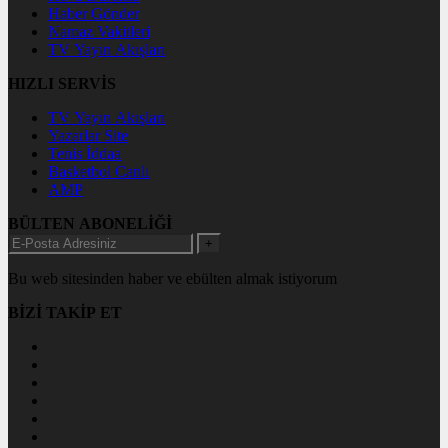
Haber Gönder
Namaz Vakitleri
TV Yayın Akışları
HIZLI SERVİS
TV Yayın Akışları
Yazarlar Site
Tenis İddaa
Basketbol Canlı
AMP
BÜLTEN ABONELİĞİ
+
Bu web sitesinden haber ve ebülten almak istiyorum
BİZİ TAKİP ET