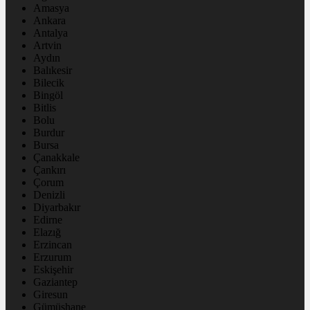
Amasya
Ankara
Antalya
Artvin
Aydın
Balıkesir
Bilecik
Bingöl
Bitlis
Bolu
Burdur
Bursa
Çanakkale
Çankırı
Çorum
Denizli
Diyarbakır
Edirne
Elazığ
Erzincan
Erzurum
Eskişehir
Gaziantep
Giresun
Gümüşhane