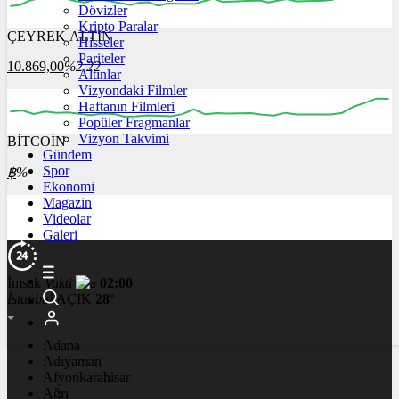
Dövizler
Kripto Paralar
ÇEYREK ALTIN
Hisseler
00:00
00:00
00:00
00:00
00:00
00:00
Pariteler
10.869,00
%2,22
Altınlar
Vizyondaki Filmler
Haftanın Filmleri
Popüler Fragmanlar
Vizyon Takvimi
BİTCOİN
00:00
00:00
00:00
00:00
00:00
Gündem
Spor
฿
%
Ekonomi
Magazin
Videolar
Galeri
İmsak
Vakti
02:00
İstanbul
AÇIK
28°
Adana
Adıyaman
Afyonkarahisar
Ağrı