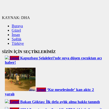
KAYNAK:
DHA
Buraya
Güzel
İnsan
Sağlık
Türkiye
SİZİN İÇİN SEÇTİKLERİMİZ
Genel
Kapuzbaşı Şelaleleri’nde suya düşen çocuktan acı
haber!
Genel
‘Kız meselesinde’ kan aktı: 2
yaralı
Genel
Bakan Göktaş: İlk defa aylık alma hakkı tanındı