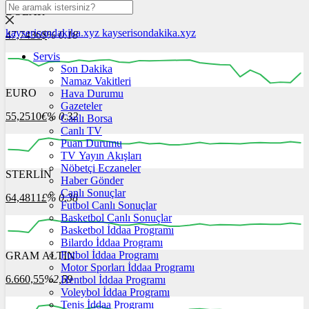
DOLAR
kayserisondakika.xyz
kayserisondakika.xyz
47,7436
$
% 0.18
Servis
Son Dakika
Namaz Vakitleri
EURO
Hava Durumu
12:00
13:00
14:00
15:00
16:00
Gazeteler
55,2510
€
% 0.32
Canlı Borsa
Canlı TV
Puan Durumu
TV Yayın Akışları
Nöbetçi Eczaneler
STERLİN
12:00
13:00
Haber Gönder
14:00
15:00
16:00
Canlı Sonuçlar
64,4811
£
% 0.38
Futbol Canlı Sonuçlar
Basketbol Canlı Sonuçlar
Basketbol İddaa Programı
Bilardo İddaa Programı
Futbol İddaa Programı
GRAM ALTIN
12:00
13:00
14:00
15:00
16:00
Motor Sporları İddaa Programı
6.660,55
%2,59
Hentbol İddaa Programı
Voleybol İddaa Programı
Tenis İddaa Programı