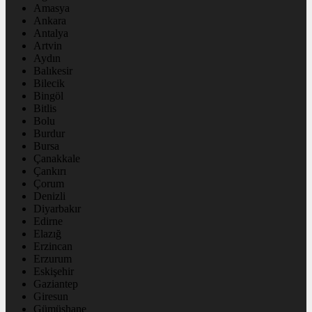
Amasya
Ankara
Antalya
Artvin
Aydın
Balıkesir
Bilecik
Bingöl
Bitlis
Bolu
Burdur
Bursa
Çanakkale
Çankırı
Çorum
Denizli
Diyarbakır
Edirne
Elazığ
Erzincan
Erzurum
Eskişehir
Gaziantep
Giresun
Gümüşhane