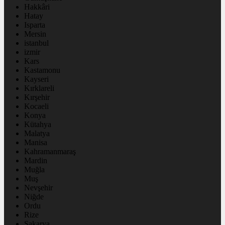
Hakkâri
Hatay
Isparta
Mersin
istanbul
izmir
Kars
Kastamonu
Kayseri
Kırklareli
Kırşehir
Kocaeli
Konya
Kütahya
Malatya
Manisa
Kahramanmaraş
Mardin
Muğla
Muş
Nevşehir
Niğde
Ordu
Rize
Sakarya