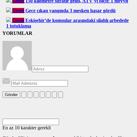
Genel
150 kilometre süratle geldi, ATV’yi biçti: 1 meyyit
Genel
Gece çıkan yangında 3 mesken hasar gördü
Genel
Eskişehir’de komşular arasındaki silahlı arbedede
1 tutuklama
YORUMLAR
Gönder
En az 10 karakter gerekli