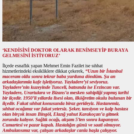
‘KENDİSİNİ DOKTOR OLARAK BENİMSEYİP BURAYA
GELMESİNİ İSTİYORUZ’
İlçede esnaflık yapan Mehmet Emin Fazilet ise sıhhat
hizmetlerindeki eksikliklere dikkat çekerek,
“Uzun bir İstanbul
maceram oldu sonra tekrar baba yurduna döndüm. Şu an
arkadaşlarımla kafe işletiyoruz. Yayladere’yi seviyoruz.
Yayladere’nin kuzeyinde Tunceli, batısında ise Erzincan var.
Yayladere, Urartulara ve Bizans’a mesken sahipliği yapmış tarihi
bir ilçedir. 1950’li yıllarda lisesi olan, ilköğretim okulu bulunan bir
ilçedir. Fakat sıhhat konusunda biraz gerideyiz. Hastanemiz,
sıhhat ocağımız var fakat yetersiz. Şeker, tansiyon ve kalp hastası
olan birçok insan Bingöl, Elazığ yahut Karakoçan’a gitmek
zorunda kalıyor. Sağlık ocağı, akşam 5’ten sonra kapanıyor.
Cumartesi ve pazar kapalı. Hastalığın günü ve saati olmuyor.
Ambulansımız var, çalışan arkadaşlar canla başla çalışıyor.