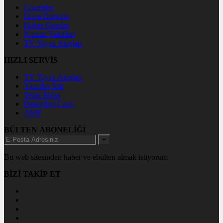
Gazeteler
Hava Durumu
Haber Gönder
Namaz Vakitleri
TV Yayın Akışları
HIZLI SERVİS
TV Yayın Akışları
Yazarlar Site
Tenis İddaa
Basketbol Canlı
AMP
BÜLTEN ABONELİĞİ
+
Bu web sitesinden haber ve ebülten almak istiyorum
BİZİ TAKİP ET