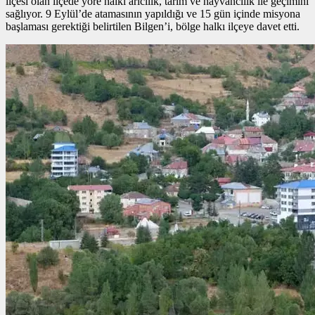
ilçesi olan ilçede yöre halkı arıcılık, tarım ve hayvancılık ile geçimini
sağlıyor. 9 Eylül’de atamasının yapıldığı ve 15 gün içinde misyona
başlaması gerektiği belirtilen Bilgen’i, bölge halkı ilçeye davet etti.