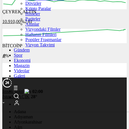
Dövizler
Kripto Paralar
ÇEYREK ALTIN
Hisseler
12:00
13:00
14:00
15:00
16:00
Pariteler
10.910,00
%2,61
Altınlar
Vizyondaki Filmler
Haftanın Filmleri
Popüler Fragmanlar
Vizyon Takvimi
BİTCOİN
00:00
00:00
00:00
00:00
00:00
Gündem
Spor
฿
%
Ekonomi
Magazin
Videolar
Galeri
İmsak
Vakti
02:00
İstanbul
AÇIK
28°
Adana
Adıyaman
Afyonkarahisar
Ağrı