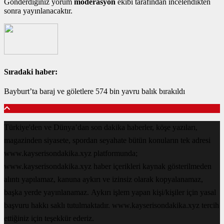
Gönderdiğiniz yorum
moderasyon
ekibi tarafından incelendikten
sonra yayınlanacaktır.
Sıradaki haber:
Bayburt’ta baraj ve göletlere 574 bin yavru balık bırakıldı
Türkiye'den ve Dünya’dan son dakika haberler, köşe yazıları,
magazinden siyasete, spordan seyahate bütün konuların tek adresi
www.kayserisondakika.xyz platformunda;
www.kayserisondakika.xyz haber içerikleri kaynak gösterilmeden
alıntı yapılamaz, kanuna aykırı ve izinsiz olarak kopyalanamaz,
başka yerde yayınlanamaz. Aykırı işlem yapan kişi/kişiler için yasal
başvuru hakkı saklı tutulmaktadır. www.kayserisondakika.xyz tercih
ettiğiniz için teşekkür ederiz.