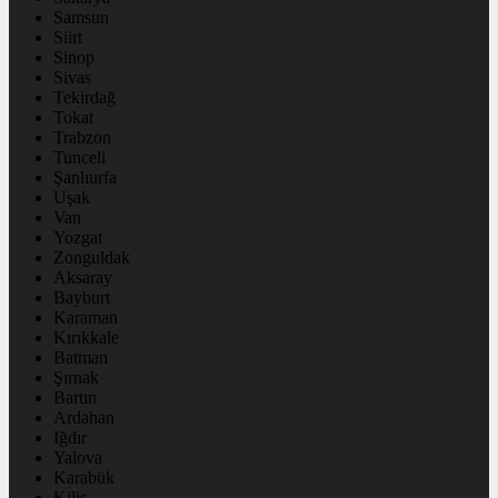
Samsun
Siirt
Sinop
Sivas
Tekirdağ
Tokat
Trabzon
Tunceli
Şanlıurfa
Uşak
Van
Yozgat
Zonguldak
Aksaray
Bayburt
Karaman
Kırıkkale
Batman
Şırnak
Bartın
Ardahan
Iğdır
Yalova
Karabük
Kilis