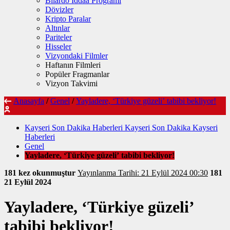
Bilardo İddaa Programı
Dövizler
Kripto Paralar
Altınlar
Pariteler
Hisseler
Vizyondaki Filmler
Haftanın Filmleri
Popüler Fragmanlar
Vizyon Takvimi
Anasayfa
/
Genel
/
Yayladere, ‘Türkiye güzeli’ tabibi bekliyor!
Kayseri Son Dakika Haberleri Kayseri Son Dakika Kayseri
Haberleri
Genel
Yayladere, ‘Türkiye güzeli’ tabibi bekliyor!
181 kez okunmuştur
Yayınlanma Tarihi: 21 Eylül 2024 00:30
181
21 Eylül 2024
Yayladere, ‘Türkiye güzeli’
tabibi bekliyor!