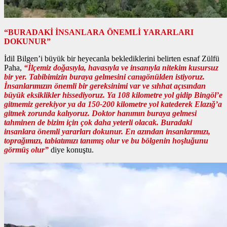
“BURADAKİ İNSANLARA ÖNEMLİ YARARLARI
DOKUNUR”
İdil Bilgen’i büyük bir heyecanla beklediklerini belirten esnaf Zülfü
Paha,
“İlçemiz doğasıyla, havasıyla ve insanıyla nitekim kusursuz
bir yer. Tabibimizin buraya gelmesini canıgönülden istiyoruz.
İnsanlarımızın önemli bir gereksinimi var ve sıhhat açısından
büyük eksiklikler hissediyoruz. Ya 108 kilometre yol gidip Bingöl’e
gitmemiz gerekiyor ya da 150-200 kilometre yol katederek Elazığ’a
gitmek zorunda kalıyoruz. Doktor hanımın buraya gelmesi
tahminen de bizim için çok daha yeterli olacak. Buradaki
insanlara önemli yararları dokunur. En azından insanlarımızı,
toprağımızı, tabiatımızı tanımış olur ve bu bölgenin hoşluğunu
görmüş olur”
diye konuştu.