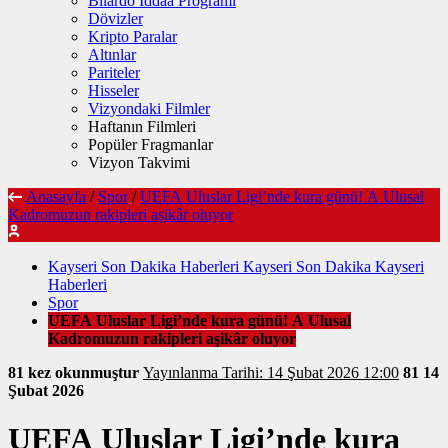
Bilardo İddaa Programı
Dövizler
Kripto Paralar
Altınlar
Pariteler
Hisseler
Vizyondaki Filmler
Haftanın Filmleri
Popüler Fragmanlar
Vizyon Takvimi
Anasayfa
/
Spor
/
UEFA Uluslar Ligi’nde kura günü! A Ulusal
Kadromuzun rakipleri aşikâr oluyor
Kayseri Son Dakika Haberleri Kayseri Son Dakika Kayseri
Haberleri
Spor
UEFA Uluslar Ligi’nde kura günü! A Ulusal
Kadromuzun rakipleri aşikâr oluyor
81 kez okunmuştur
Yayınlanma Tarihi: 14 Şubat 2026 12:00
81
14
Şubat 2026
UEFA Uluslar Ligi’nde kura