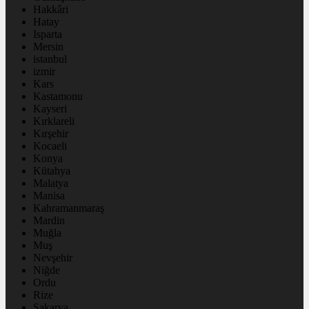
Hakkâri
Hatay
Isparta
Mersin
istanbul
izmir
Kars
Kastamonu
Kayseri
Kırklareli
Kırşehir
Kocaeli
Konya
Kütahya
Malatya
Manisa
Kahramanmaraş
Mardin
Muğla
Muş
Nevşehir
Niğde
Ordu
Rize
Sakarya