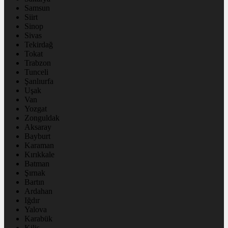
Samsun
Siirt
Sinop
Sivas
Tekirdağ
Tokat
Trabzon
Tunceli
Şanlıurfa
Uşak
Van
Yozgat
Zonguldak
Aksaray
Bayburt
Karaman
Kırıkkale
Batman
Şırnak
Bartın
Ardahan
Iğdır
Yalova
Karabük
Kilis