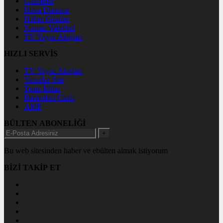
Gazeteler
Hava Durumu
Haber Gönder
Namaz Vakitleri
TV Yayın Akışları
HIZLI SERVİS
TV Yayın Akışları
Yazarlar Site
Tenis İddaa
Basketbol Canlı
AMP
BÜLTEN ABONELİĞİ
+
Bu web sitesinden haber ve ebülten almak istiyorum
BİZİ TAKİP ET