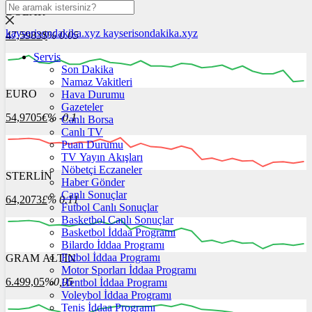
DOLAR
kayserisondakika.xyz
kayserisondakika.xyz
47,5983
$
% 0.05
Servis
Son Dakika
Namaz Vakitleri
EURO
Hava Durumu
12:00
13:00
14:00
15:00
16:00
Gazeteler
54,9705
€
% -0.1
Canlı Borsa
Canlı TV
Puan Durumu
TV Yayın Akışları
Nöbetçi Eczaneler
STERLİN
12:00
13:00
Haber Gönder
14:00
15:00
16:00
Canlı Sonuçlar
64,2073
£
% 0.11
Futbol Canlı Sonuçlar
Basketbol Canlı Sonuçlar
Basketbol İddaa Programı
Bilardo İddaa Programı
Futbol İddaa Programı
GRAM ALTIN
12:00
13:00
14:00
15:00
16:00
Motor Sporları İddaa Programı
6.499,05
%0,05
Hentbol İddaa Programı
Voleybol İddaa Programı
Tenis İddaa Programı