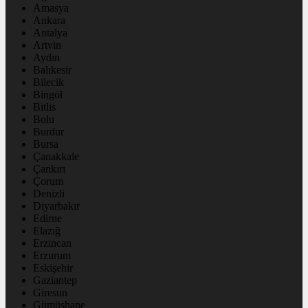
Amasya
Ankara
Antalya
Artvin
Aydın
Balıkesir
Bilecik
Bingöl
Bitlis
Bolu
Burdur
Bursa
Çanakkale
Çankırı
Çorum
Denizli
Diyarbakır
Edirne
Elazığ
Erzincan
Erzurum
Eskişehir
Gaziantep
Giresun
Gümüşhane