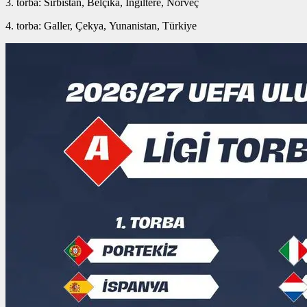
3. torba: Sırbistan, Belçika, İngiltere, Norveç
4. torba: Galler, Çekya, Yunanistan, Türkiye