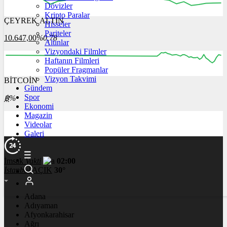
Dövizler
Kripto Paralar
ÇEYREK ALTIN
Hisseler
12:00
13:00
14:00
15:00
16:00
Pariteler
10.647,00
%0,78
Altınlar
Vizyondaki Filmler
Haftanın Filmleri
Popüler Fragmanlar
Vizyon Takvimi
BİTCOİN
00:00
04:00
08:00
12:00
Gündem
Spor
฿
%
Ekonomi
Magazin
Videolar
Galeri
İmsak
Vakti
02:00
İstanbul
AÇIK
30°
Adana
Adıyaman
Afyonkarahisar
Ağrı