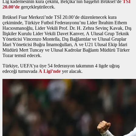
Lig kademesinin kura çekimi, Belçika’nın başşehri Brüksel’de
TSİ
20.00’de
gerçekleştirilecek.
Brüksel Fuar Merkezi’nde TSİ 20.00’de düzenlenecek kura
çekiminde, Türkiye Futbol Federasyonu’nu Lider İbrahim Ethem
Hacıosmanoğlu, Lider Vekili Prof. Dr. H. Zehra Sevinç Kavak, Dış
İlişkiler Kurulu Lider Vekili Davet Kanver, A Ulusal Grup Teknik
Yöneticisi Vincenzo Montella, Dış Bağlantılar ve Ulusal Gruplar
İdari Yöneticisi Buğra İmamoğulları, A ve U21 Ulusal Ekip İdari
Müdürü Mert Tuncay ve Ulusal Kadrolar Bağlantı Müdürü Türker
Tozar temsil edecek.
Türkiye, UEFA’ya üye 54 federasyon takımının 4 ligde uğraş
edeceği turnuvada
A Ligi’nde
yer alacak.