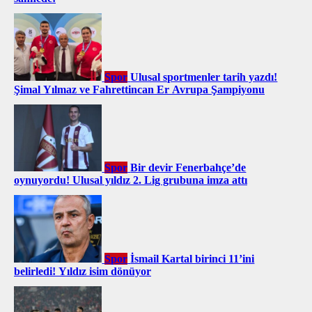
Spor
Ulusal sportmenler tarih yazdı!
Şimal Yılmaz ve Fahrettincan Er Avrupa Şampiyonu
Spor
Bir devir Fenerbahçe’de
oynuyordu! Ulusal yıldız 2. Lig grubuna imza attı
Spor
İsmail Kartal birinci 11’ini
belirledi! Yıldız isim dönüyor