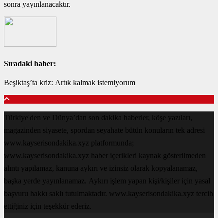
sonra yayınlanacaktır.
Sıradaki haber:
Beşiktaş’ta kriz: Artık kalmak istemiyorum
Türkiye'den ve Dünya’dan son dakika haberler, köşe yazıları,
magazinden siyasete, spordan seyahate bütün konuların tek adresi
www.kayserisondakika.xyz platformunda;
www.kayserisondakika.xyz haber içerikleri kaynak gösterilmeden
alıntı yapılamaz, kanuna aykırı ve izinsiz olarak kopyalanamaz,
başka yerde yayınlanamaz. Aykırı işlem yapan kişi/kişiler için yasal
başvuru hakkı saklı tutulmaktadır. www.kayserisondakika.xyz tercih
ettiğiniz için teşekkür ederiz.