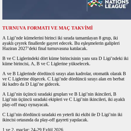
TURNUVA FORMATI VE MAÇ TAKVİMİ
A Ligi’nde kümelerini birinci iki sırada tamamlayan 8 grup, iki
ayaklı çeyrek finallerde gayret edecek. Bu eşleşmelerin galipleri
Haziran 2027’deki final turnuvasına katılacak.
B ve C Liglerindeki dört küme birincisinin yanı sıra D Ligi’ndeki iki
küme birincisi, A, B ve C Liglerine yükselecek.
A ve B Liglerinde dördüncü sırayı alan kadrolar, otomatik olarak B
ve C Liglerine düşecek. C Ligi’nde dördüncü sırayı alan en berbat
iki kadro da D Ligi’ne gidecek.
A Ligi’nin üçüncü sıradaki grupları ve B Ligi’nin ikincileri, B
Ligi’nin üçüncü sıradaki ekipleri ve C Ligi’nin ikincileri, iki ayaklı
play-off maçı oynayacak.
C Ligi’nin dördüncü sıradaki en yeterli iki ekibi ile D Ligi’nin iki
ikincisi ortasında da play-off gayreti yapılacak.
1 ve 2. maçlar: 24-29 Eylül 2026