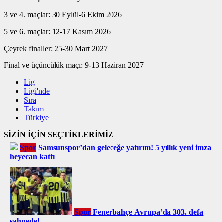
3 ve 4. maçlar: 30 Eylül-6 Ekim 2026
5 ve 6. maçlar: 12-17 Kasım 2026
Çeyrek finaller: 25-30 Mart 2027
Final ve üçüncülük maçı: 9-13 Haziran 2027
Lig
Ligi'nde
Sıra
Takım
Türkiye
SİZİN İÇİN SEÇTİKLERİMİZ
Spor
Samsunspor’dan geleceğe yatırım! 5 yıllık yeni imza
heyecan kattı
Spor
Fenerbahçe Avrupa’da 303. defa
sahnede!