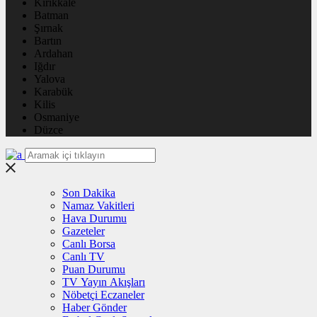
Kırıkkale
Batman
Şırnak
Bartın
Ardahan
Iğdır
Yalova
Karabük
Kilis
Osmaniye
Düzce
Son Dakika
Namaz Vakitleri
Hava Durumu
Gazeteler
Canlı Borsa
Canlı TV
Puan Durumu
TV Yayın Akışları
Nöbetçi Eczaneler
Haber Gönder