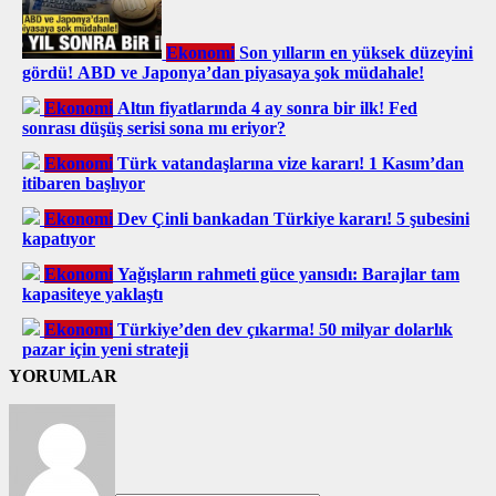
Ekonomi
Son yılların en yüksek düzeyini
gördü! ABD ve Japonya’dan piyasaya şok müdahale!
Ekonomi
Altın fiyatlarında 4 ay sonra bir ilk! Fed
sonrası düşüş serisi sona mı eriyor?
Ekonomi
Türk vatandaşlarına vize kararı! 1 Kasım’dan
itibaren başlıyor
Ekonomi
Dev Çinli bankadan Türkiye kararı! 5 şubesini
kapatıyor
Ekonomi
Yağışların rahmeti güce yansıdı: Barajlar tam
kapasiteye yaklaştı
Ekonomi
Türkiye’den dev çıkarma! 50 milyar dolarlık
pazar için yeni strateji
YORUMLAR