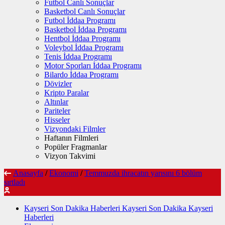
Futbol Canlı Sonuçlar
Basketbol Canlı Sonuçlar
Futbol İddaa Programı
Basketbol İddaa Programı
Hentbol İddaa Programı
Voleybol İddaa Programı
Tenis İddaa Programı
Motor Sporları İddaa Programı
Bilardo İddaa Programı
Dövizler
Kripto Paralar
Altınlar
Pariteler
Hisseler
Vizyondaki Filmler
Haftanın Filmleri
Popüler Fragmanlar
Vizyon Takvimi
Anasayfa
/
Ekonomi
/
Temmuzda ihracatın yarısını 6 bölüm
sırtladı
Kayseri Son Dakika Haberleri Kayseri Son Dakika Kayseri
Haberleri