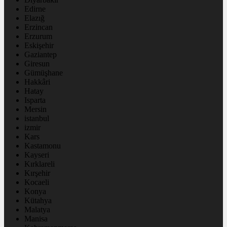
Edirne
Elazığ
Erzincan
Erzurum
Eskişehir
Gaziantep
Giresun
Gümüşhane
Hakkâri
Hatay
Isparta
Mersin
istanbul
izmir
Kars
Kastamonu
Kayseri
Kırklareli
Kırşehir
Kocaeli
Konya
Kütahya
Malatya
Manisa