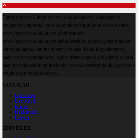
Türkiye'den ve Dünya’dan son dakika haberler, köşe yazıları,
magazinden siyasete, spordan seyahate bütün konuların tek adresi
www.kayserisondakika.xyz platformunda;
www.kayserisondakika.xyz haber içerikleri kaynak gösterilmeden
alıntı yapılamaz, kanuna aykırı ve izinsiz olarak kopyalanamaz,
başka yerde yayınlanamaz. Aykırı işlem yapan kişi/kişiler için yasal
başvuru hakkı saklı tutulmaktadır. www.kayserisondakika.xyz tercih
ettiğiniz için teşekkür ederiz.
SAYFALAR
Üye Girişi
Üye Kaydı
Künye
Hakkımızda
İletişim
SERVİSLER