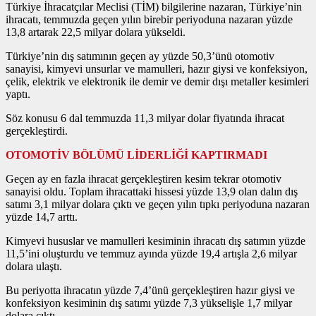
Türkiye İhracatçılar Meclisi (TİM) bilgilerine nazaran, Türkiye’nin
ihracatı, temmuzda geçen yılın birebir periyoduna nazaran yüzde
13,8 artarak 22,5 milyar dolara yükseldi.
Türkiye’nin dış satımının geçen ay yüzde 50,3’ünü otomotiv
sanayisi, kimyevi unsurlar ve mamulleri, hazır giysi ve konfeksiyon,
çelik, elektrik ve elektronik ile demir ve demir dışı metaller kesimleri
yaptı.
Söz konusu 6 dal temmuzda 11,3 milyar dolar fiyatında ihracat
gerçekleştirdi.
OTOMOTİV BÖLÜMÜ LİDERLİĞİ KAPTIRMADI
Geçen ay en fazla ihracat gerçekleştiren kesim tekrar otomotiv
sanayisi oldu. Toplam ihracattaki hissesi yüzde 13,9 olan dalın dış
satımı 3,1 milyar dolara çıktı ve geçen yılın tıpkı periyoduna nazaran
yüzde 14,7 arttı.
Kimyevi hususlar ve mamulleri kesiminin ihracatı dış satımın yüzde
11,5’ini oluşturdu ve temmuz ayında yüzde 19,4 artışla 2,6 milyar
dolara ulaştı.
Bu periyotta ihracatın yüzde 7,4’ünü gerçekleştiren hazır giysi ve
konfeksiyon kesiminin dış satımı yüzde 7,3 yükselişle 1,7 milyar
dolara çıktı.