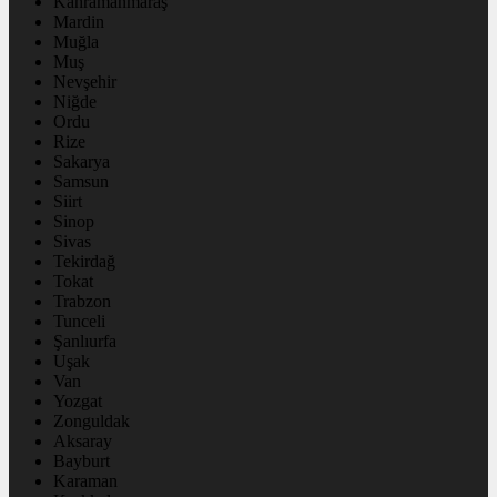
Kahramanmaraş
Mardin
Muğla
Muş
Nevşehir
Niğde
Ordu
Rize
Sakarya
Samsun
Siirt
Sinop
Sivas
Tekirdağ
Tokat
Trabzon
Tunceli
Şanlıurfa
Uşak
Van
Yozgat
Zonguldak
Aksaray
Bayburt
Karaman