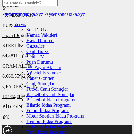
DOLAR
kayserisondakika.xyz
kayserisondakika.xyz
47,7436
$
% 0.18
Servis
EURO
Son Dakika
Namaz Vakitleri
55,2510
€
% 0.32
Hava Durumu
STERLİN
Gazeteler
Canlı Borsa
64,4811
£
% 0.38
Canlı TV
Puan Durumu
GRAM ALTIN
TV Yayın Akışları
Nöbetçi Eczaneler
6.660,55
%2,59
Haber Gönder
Canlı Sonuçlar
ÇEYREK ALTIN
Futbol Canlı Sonuçlar
Basketbol Canlı Sonuçlar
10.904,00
%2,55
Basketbol İddaa Programı
Bilardo İddaa Programı
BİTCOİN
Futbol İddaa Programı
Motor Sporları İddaa Programı
฿
%
Hentbol İddaa Programı
Voleybol İddaa Programı
Tenis İddaa Programı