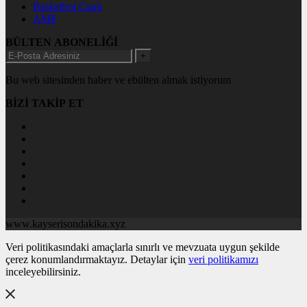
Basketbol Canlı
AMP
BÜLTEN ABONELİĞİ
+
Bu web sitesinden haber ve ebülten almak istiyorum
BİZİ TAKİP ET
www.kayserisondakika.xyz
Veri politikasındaki amaçlarla sınırlı ve mevzuata uygun şekilde
çerez konumlandırmaktayız. Detaylar için
veri politikamızı
inceleyebilirsiniz.