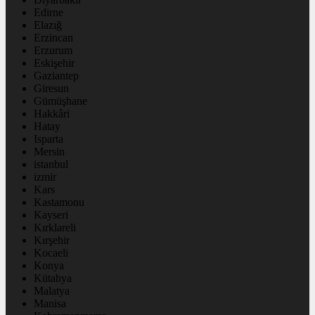
Edirne
Elazığ
Erzincan
Erzurum
Eskişehir
Gaziantep
Giresun
Gümüşhane
Hakkâri
Hatay
Isparta
Mersin
istanbul
izmir
Kars
Kastamonu
Kayseri
Kırklareli
Kırşehir
Kocaeli
Konya
Kütahya
Malatya
Manisa