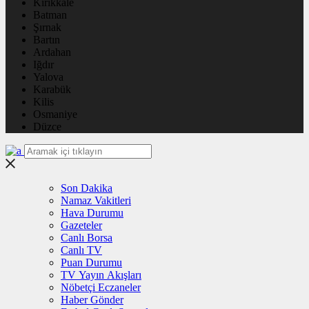
Kırıkkale
Batman
Şırnak
Bartın
Ardahan
Iğdır
Yalova
Karabük
Kilis
Osmaniye
Düzce
Son Dakika
Namaz Vakitleri
Hava Durumu
Gazeteler
Canlı Borsa
Canlı TV
Puan Durumu
TV Yayın Akışları
Nöbetçi Eczaneler
Haber Gönder