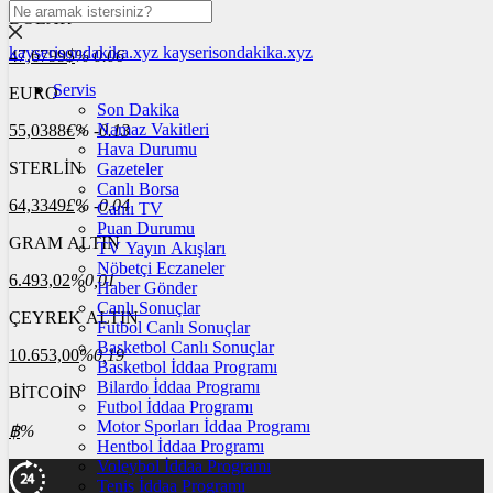
DOLAR
kayserisondakika.xyz
kayserisondakika.xyz
47,6799
$
% 0.06
Servis
EURO
Son Dakika
Namaz Vakitleri
55,0388
€
% -0.13
Hava Durumu
STERLİN
Gazeteler
Canlı Borsa
64,3349
£
% -0.04
Canlı TV
Puan Durumu
GRAM ALTIN
TV Yayın Akışları
Nöbetçi Eczaneler
6.493,02
%0,01
Haber Gönder
Canlı Sonuçlar
ÇEYREK ALTIN
Futbol Canlı Sonuçlar
Basketbol Canlı Sonuçlar
10.653,00
%0,19
Basketbol İddaa Programı
Bilardo İddaa Programı
BİTCOİN
Futbol İddaa Programı
Motor Sporları İddaa Programı
฿
%
Hentbol İddaa Programı
Voleybol İddaa Programı
Tenis İddaa Programı