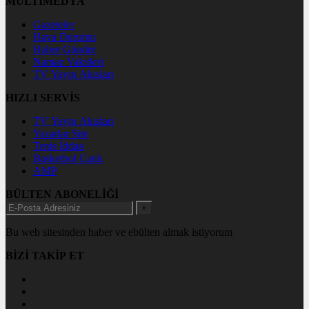
MULTİMEDYA
Gazeteler
Hava Durumu
Haber Gönder
Namaz Vakitleri
TV Yayın Akışları
HIZLI SERVİS
TV Yayın Akışları
Yazarlar Site
Tenis İddaa
Basketbol Canlı
AMP
BÜLTEN ABONELİĞİ
+
Bu web sitesinden haber ve ebülten almak istiyorum
BİZİ TAKİP ET