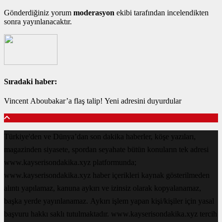
Gönderdiğiniz yorum
moderasyon
ekibi tarafından incelendikten
sonra yayınlanacaktır.
Sıradaki haber:
Vincent Aboubakar’a flaş talip! Yeni adresini duyurdular
Türkiye'den ve Dünya’dan son dakika haberler, köşe yazıları,
magazinden siyasete, spordan seyahate bütün konuların tek adresi
www.kayserisondakika.xyz platformunda;
www.kayserisondakika.xyz haber içerikleri kaynak gösterilmeden
alıntı yapılamaz, kanuna aykırı ve izinsiz olarak kopyalanamaz,
başka yerde yayınlanamaz. Aykırı işlem yapan kişi/kişiler için yasal
başvuru hakkı saklı tutulmaktadır. www.kayserisondakika.xyz tercih