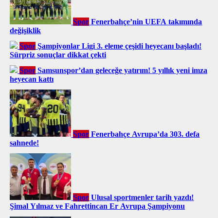
Spor
Fenerbahçe’nin UEFA takımında
değişiklik
Spor
Şampiyonlar Ligi 3. eleme çeşidi heyecanı başladı!
Sürpriz sonuçlar dikkat çekti
Spor
Samsunspor’dan geleceğe yatırım! 5 yıllık yeni imza
heyecan kattı
Spor
Fenerbahçe Avrupa’da 303. defa
sahnede!
Spor
Ulusal sportmenler tarih yazdı!
Şimal Yılmaz ve Fahrettincan Er Avrupa Şampiyonu