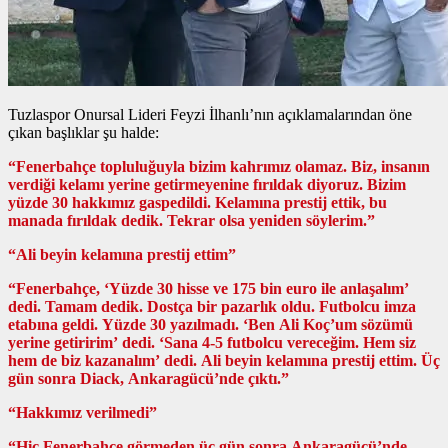
Tuzlaspor Onursal Lideri Feyzi İlhanlı’nın açıklamalarından öne
çıkan başlıklar şu halde:
“Fenerbahçe topluluğuyla bizim kahrımız olamaz. Biz, insanın
verdiği kelamı yerine getirmeyenine fırıldak diyoruz. Bizim
yüzde 30 hakkımız gaspedildi. Kelamına prestij ettik, bu
manada fırıldak dedik. Tekrar olsa yeniden söylerim.”
“Ali beyin kelamına prestij ettim”
“Fenerbahçe, ‘Yüzde 30 hisse ve 175 bin euro ile anlaşalım’
dedi. Tamam dedik. Dostça bir pazarlık oldu. Futbolcu imza
etabına geldi. Yüzde 30 yazılmadı. ‘Ben Ali Koç’um sözümü
yerine getiririm’ dedi. ‘Sana 4-5 futbolcu vereceğim. Hem siz
hem de biz kazanalım’ dedi. Ali beyin kelamına prestij ettim. Üç
gün sonra Diack, Ankaragücü’nde çıktı.”
“Hakkımız verilmedi”
“Hiç Fenerbahçe görmeden üç gün sonra Ankaragücü’nde