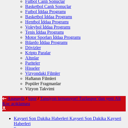
Futbol Canlı Sonuçlar
Basketbol Canlı Sonuçlar
Futbol İddaa Programı
Basketbol İddaa Programı
Hentbol İddaa Programı
Voleybol İddaa Programı
Tenis İddaa Programı
Motor Sporları İddaa Programı
Bilardo İddaa Programı
Dövizler
Kripto Paralar
Altınlar
Pariteler
Hisseler
Vizyondaki Filmler
Haftanın Filmleri
Popüler Fragmanlar
Vizyon Takvimi
Anasayfa
/
Spor
/
Tansiyon tırmanıyor! Tuzlaspor’dan yeni Ali
Koç açıklaması
Kayseri Son Dakika Haberleri Kayseri Son Dakika Kayseri
Haberleri