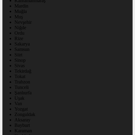
Kahramanmaraş
Mardin
Muğla
Muş
Nevşehir
Niğde
Ordu
Rize
Sakarya
Samsun
Siirt
Sinop
Sivas
Tekirdağ
Tokat
Trabzon
Tunceli
Şanlıurfa
Uşak
Van
Yozgat
Zonguldak
Aksaray
Bayburt
Karaman