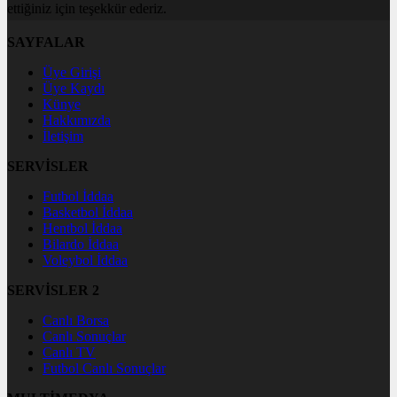
ettiğiniz için teşekkür ederiz.
SAYFALAR
Üye Girişi
Üye Kaydı
Künye
Hakkımızda
İletişim
SERVİSLER
Futbol İddaa
Basketbol İddaa
Hentbol İddaa
Bilardo İddaa
Voleybol İddaa
SERVİSLER 2
Canlı Borsa
Canlı Sonuçlar
Canlı TV
Futbol Canlı Sonuçlar