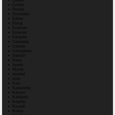
Çorum
Denizli
Diyarbakır
Edirne
Elazığ
Erzincan
Erzurum
Eskişehir
Gaziantep
Giresun
Gümüşhane
Hakkâri
Hatay
Isparta
Mersin
istanbul
izmir
Kars
Kastamonu
Kayseri
Kırklareli
Kırşehir
Kocaeli
Konya