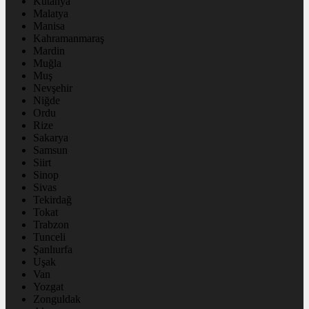
Kütahya
Malatya
Manisa
Kahramanmaraş
Mardin
Muğla
Muş
Nevşehir
Niğde
Ordu
Rize
Sakarya
Samsun
Siirt
Sinop
Sivas
Tekirdağ
Tokat
Trabzon
Tunceli
Şanlıurfa
Uşak
Van
Yozgat
Zonguldak