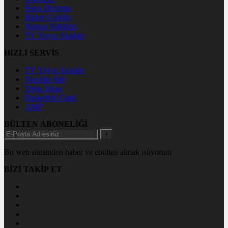
Hava Durumu
Haber Gönder
Namaz Vakitleri
TV Yayın Akışları
HIZLI SERVİS
TV Yayın Akışları
Yazarlar Site
Tenis İddaa
Basketbol Canlı
AMP
BÜLTEN ABONELİĞİ
+
Bu web sitesinden haber ve ebülten almak istiyorum
BİZİ TAKİP ET