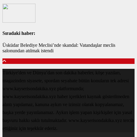
Sıradaki haber:
Üsküdar Belediye Meclisi’nde skandal: Vatandaşlar meclis
salonundan atılmak istendi
Türkiye'den ve Dünya’dan son dakika haberler, köşe yazıları,
magazinden siyasete, spordan seyahate bütün konuların tek adresi
www.kayserisondakika.xyz platformunda;
www.kayserisondakika.xyz haber içerikleri kaynak gösterilmeden
alıntı yapılamaz, kanuna aykırı ve izinsiz olarak kopyalanamaz,
başka yerde yayınlanamaz. Aykırı işlem yapan kişi/kişiler için yasal
başvuru hakkı saklı tutulmaktadır. www.kayserisondakika.xyz tercih
ettiğiniz için teşekkür ederiz.