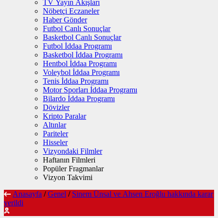
TV Yayın Akışları
Nöbetçi Eczaneler
Haber Gönder
Futbol Canlı Sonuçlar
Basketbol Canlı Sonuçlar
Futbol İddaa Programı
Basketbol İddaa Programı
Hentbol İddaa Programı
Voleybol İddaa Programı
Tenis İddaa Programı
Motor Sporları İddaa Programı
Bilardo İddaa Programı
Dövizler
Kripto Paralar
Altınlar
Pariteler
Hisseler
Vizyondaki Filmler
Haftanın Filmleri
Popüler Fragmanlar
Vizyon Takvimi
Anasayfa
/
Genel
/
Sinem Ünsal ve Ahsen Eroğlu hakkında karar
verildi