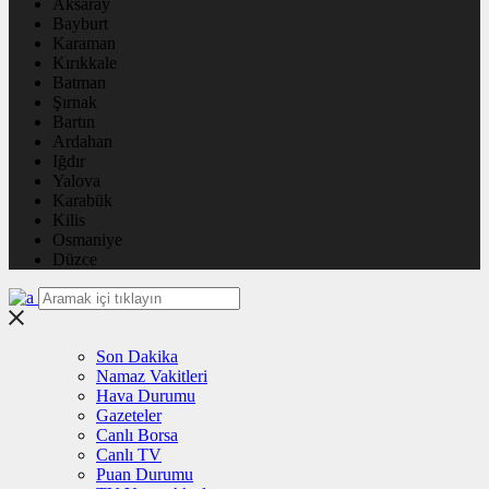
Aksaray
Bayburt
Karaman
Kırıkkale
Batman
Şırnak
Bartın
Ardahan
Iğdır
Yalova
Karabük
Kilis
Osmaniye
Düzce
Son Dakika
Namaz Vakitleri
Hava Durumu
Gazeteler
Canlı Borsa
Canlı TV
Puan Durumu