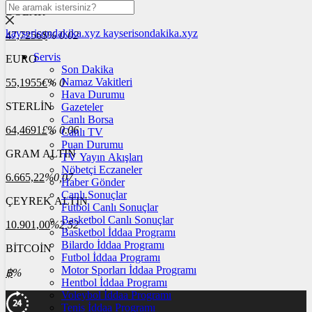
DOLAR
kayserisondakika.xyz
kayserisondakika.xyz
47,7256
$
% 0.02
Servis
EURO
Son Dakika
Namaz Vakitleri
55,1955
€
% 0
Hava Durumu
STERLİN
Gazeteler
Canlı Borsa
64,4691
£
% 0.06
Canlı TV
Puan Durumu
GRAM ALTIN
TV Yayın Akışları
Nöbetçi Eczaneler
6.665,22
%0,07
Haber Gönder
Canlı Sonuçlar
ÇEYREK ALTIN
Futbol Canlı Sonuçlar
Basketbol Canlı Sonuçlar
10.901,00
%2,52
Basketbol İddaa Programı
Bilardo İddaa Programı
BİTCOİN
Futbol İddaa Programı
Motor Sporları İddaa Programı
฿
%
Hentbol İddaa Programı
Voleybol İddaa Programı
Tenis İddaa Programı