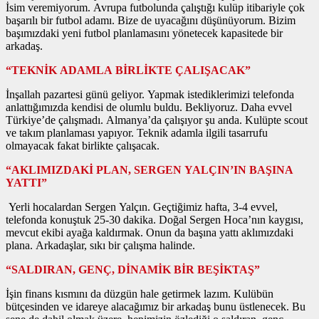
İsim veremiyorum. Avrupa futbolunda çalıştığı kulüp itibariyle çok
başarılı bir futbol adamı. Bize de uyacağını düşünüyorum. Bizim
başımızdaki yeni futbol planlamasını yönetecek kapasitede bir
arkadaş.
“TEKNİK ADAMLA BİRLİKTE ÇALIŞACAK”
İnşallah pazartesi günü geliyor. Yapmak istediklerimizi telefonda
anlattığımızda kendisi de olumlu buldu. Bekliyoruz. Daha evvel
Türkiye’de çalışmadı. Almanya’da çalışıyor şu anda. Kulüpte scout
ve takım planlaması yapıyor. Teknik adamla ilgili tasarrufu
olmayacak fakat birlikte çalışacak.
“AKLIMIZDAKİ PLAN, SERGEN YALÇIN’IN BAŞINA
YATTI”
Yerli hocalardan Sergen Yalçın. Geçtiğimiz hafta, 3-4 evvel,
telefonda konuştuk 25-30 dakika. Doğal Sergen Hoca’nın kaygısı,
mevcut ekibi ayağa kaldırmak. Onun da başına yattı aklımızdaki
plana. Arkadaşlar, sıkı bir çalışma halinde.
“SALDIRAN, GENÇ, DİNAMİK BİR BEŞİKTAŞ”
İşin finans kısmını da düzgün hale getirmek lazım. Kulübün
bütçesinden ve idareye alacağımız bir arkadaş bunu üstlenecek. Bu