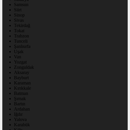
Samsun
Siirt
Sinop
Sivas
Tekirdağ
Tokat
Trabzon
Tunceli
Şanlıurfa
Uşak
Van
Yozgat
Zonguldak
Aksaray
Bayburt
Karaman
Kırıkkale
Batman
Şırnak
Bartın
Ardahan
Iğdır
Yalova
Karabük
Kilis