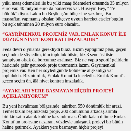
yılki maaş ödemeleri ile bu yılki maaş ödemeleri ortasında 35 milyon
euro var. 40 milyon euro da bonservis var. Hüseyin Bey, “4’e
böldük” diyor. Lakin bu Beşiktaş’ın bütçesine yazılmış. Bu
masrafları yapmamış olsalar, bütçeye uygun hareket etseler bugün
bu açık tahminen 20 milyon euro olacaktı.
“GAYRİMENKUL PROJEMİZ VAR, EMLAK KONUT İLE
DÜZGÜN NİYET KONTRATI İMZALADIK”
Feda devri o yıllarda gerekliydi biraz. Bizim yaptığımız plan, geçen
seçimde de söyledim, tüm topluluk bilsin, biz 3 sene üst üste
şampiyon olsak da borcumuz azalmaz. Biz ne yapıp sportif gelirlerin
haricinde gelir getirecek proje üretmemiz lazım. Gayrimenkul
projemiz var. Ben her söylediğimde kötüleme alışkanlığı var
toplulukta. Biz oturduk, Emlak Konut’la inceledik. Emlak Konut’la
geçen seçim ön, âlâ niyet kontratı imzaladık.
“AYAKLARI YERE BASMAYAN HİÇBİR PROJEYİ
AÇIKLAMIYORUM”
Bu yeni havalimanı bölgesinde, takriben 550 dönümlük bir arazi.
Temel bizim başımızdaki proje, 200 dönümünü arkadaşlarımla
birlikte satın alarak kulübe kazandırmak. Öbür kalan dilimle Emlak
Konut’un projesine nazaran, yüzdeyle anlaşarak projeyi bir bütün
haline getirmek. Ayakları yere basmayan hiçbir projeyi