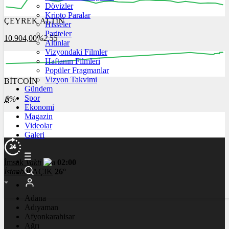
Dövizler
Kripto Paralar
ÇEYREK ALTIN
Hisseler
12:00
13:00
14:00
15:00
16:00
Pariteler
10.904,00
%2,55
Altınlar
Vizyondaki Filmler
Haftanın Filmleri
Popüler Fragmanlar
Vizyon Takvimi
BİTCOİN
00:00
00:00
00:00
00:00
00:00
Gündem
Spor
฿
%
Ekonomi
Magazin
Videolar
Galeri
İmsak
Vakti
02:00
İstanbul
AÇIK
26°
Adana
Adıyaman
Afyonkarahisar
Ağrı