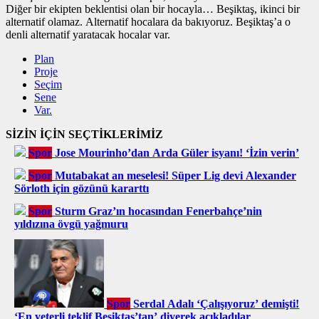
Diğer bir ekipten beklentisi olan bir hocayla… Beşiktaş, ikinci bir
alternatif olamaz. Alternatif hocalara da bakıyoruz. Beşiktaş’a o
denli alternatif yaratacak hocalar var.
Plan
Proje
Seçim
Sene
Var.
SİZİN İÇİN SEÇTİKLERİMİZ
Spor
Jose Mourinho’dan Arda Güler isyanı! ‘İzin verin’
Spor
Mutabakat an meselesi! Süper Lig devi Alexander
Sörloth için gözünü kararttı
Spor
Sturm Graz’ın hocasından Fenerbahçe’nin
yıldızına övgü yağmuru
Spor
Serdal Adalı ‘Çalışıyoruz’ demişti!
‘En yeterli teklif Beşiktaş’tan’ diyerek açıkladılar