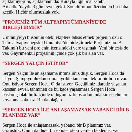
açıklamıyorum, açıklamam da. Burayla ilgili mal sahibi
Amerika’daydı. 3 gün evvel geldi. Son durumun üzerinden bir daha
geçtik. Hiçbir olumsuzluk yok.
“PROJEMİZ TÜM ALTYAPIYI ÜMRANİYE’DE
BİRLEŞTİRMEK”
Ümraniye’yi büsbütün öteki ekiplere tahsis etmek projenin özü o.
Tüm altyapıyı hepsini Ümraniye’de birleştirmek. Projemiz bu. A
Takımı’ı bu yeni projenin içerisindeki yere taşımak. Yeni bir tesis de
var. Gayrimenkul projesinin içinde çok şık bir alan var.
“SERGEN YALÇIN İSTİYOR”
Sergen Yalçın ile anlaşamama ihtimalimiz düşük. Sergen Hoca da
istiyor. Şampiyonluktan sonra ayrıldıktan sonra tekrar bir borcu var.
Onu istiyor Sergen Hoca. O da istiyor. Geçtiğimiz idarede yaşanan
kaostan evvel, tahminen de bu kaos yaşanmasa Sergen Hoca
başlamış olabilirdi. İçinde olduğumuz kaos ortamında kimse elini arı
kovanına sokmaz. Bu da olağan.
“SERGEN HOCA İLE ANLAŞAMAZSAK YABANCI BİR B
PLANIMIZ VAR”
Sergen Hoca ile anlaşamazsak, yabancı bir B planımız var.
Görüştük. Onun da diğer bir ekiple, öteki yerden beklentisi var.