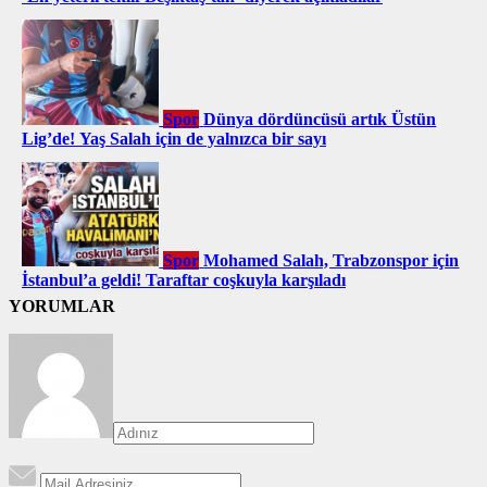
Spor
Dünya dördüncüsü artık Üstün
Lig’de! Yaş Salah için de yalnızca bir sayı
Spor
Mohamed Salah, Trabzonspor için
İstanbul’a geldi! Taraftar coşkuyla karşıladı
YORUMLAR