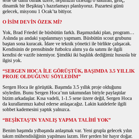
sene de dahil olmak üzere, hepimizin özlediği o saldıran, genç,
dinamik bir Beşiktaş’ı hazırlamayı planlıyoruz. Pazartesi günü
gelecek, misyonu 1 Ocak’ta bitiyor.
O İSİM DEVİN ÖZEK Mİ?
Yok, Brad Friedel ile büsbütün farklı. Başımızdaki plan, program…
Aslında şu andaki yapılanmayı yapmam. Büsbütün scout grubunu
baştan sona kuracak. İdare ve teknik yönetici ile birlikte çalışacak.
Kendisinin de prensibinde futbolcu alımı ya da satımı ile ilgili
kendisi de vazife istemiyor. Şimdiki iki başlılık dediğimiz hususla bir
ilgisi yok.
“SERGEN HOCA İLE GÖRÜŞTÜK, BAŞIMDA 3.5 YILLIK
PROJE OLDUĞUNU SÖYLEDİM”
Sergen Hoca ile görüştük. Başımda 3.5 yıllık proje olduğunu
söyledim. Bunu Sergen Hoca’nın takımından biriyle paylaştılar
bizim arkadaşlar. Kısa vadeli, 1-1.5 sene üzere değil, Sergen Hoca
da kurallarımızı kabul ederse anlaşacağız. Lakin kaidelerle ilgili
sohbet kademesini yaptık yalnızca.
“BEŞİKTAŞ’IN YANLIŞ YAPMA TALİHİ YOK”
Benim başımda yılbaşında anlaşmak var. Yeni grupla gelecek yılın
takım mühendisliğinin yapılması lazım. Her şerden bir hayır doğar.