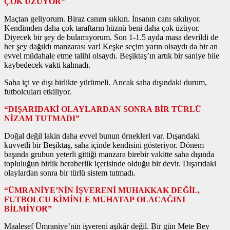
ÇOK ÜZÜYOR”
Maçtan geliyorum. Biraz canım sıkkın. İnsanın canı sıkılıyor.
Kendimden daha çok taraftarın hüznü beni daha çok üzüyor.
Diyecek bir şey de bulamıyorum. Son 1-1.5 ayda masa devrildi de
her şey dağıldı manzarası var! Keşke seçim yarın olsaydı da bir an
evvel müdahale etme talihi olsaydı. Beşiktaş’ın artık bir saniye bile
kaybedecek vakti kalmadı.
Saha içi ve dışı birlikte yürümeli. Ancak saha dışındaki durum,
futbolcuları etkiliyor.
“DIŞARIDAKİ OLAYLARDAN SONRA BİR TÜRLÜ
NİZAM TUTMADI”
Doğal değil lakin daha evvel bunun örnekleri var. Dışarıdaki
kuvvetli bir Beşiktaş, saha içinde kendisini gösteriyor. Dönem
başında grubun yeterli gittiği manzara birebir vakitte saha dışında
topluluğun birlik beraberlik içerisinde olduğu bir devir. Dışarıdaki
olaylardan sonra bir türlü sistem tutmadı.
“ÜMRANİYE’NİN İŞVERENİ MUHAKKAK DEĞİL,
FUTBOLCU KİMİNLE MUHATAP OLACAĞINI
BİLMİYOR”
Maalesef Ümraniye’nin işvereni aşikâr değil. Bir gün Mete Bey