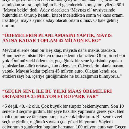
alındıktan sonra, topluluğun ileri gelenleriyle konuştum, yüzde 80’i
‘Mayısı bekle’ dedi. Aday olacaksan ‘Mayısta ol’ tavsiyesinde
bulundular. Oturup hesabı, kitabı inceledikten sonra ve kaos ortamı
uzadıkça, mayıs ayında aday olacak ortam olmaz. O hale gelmiş
durum!
“ÖDEMELERİN PLANLAMASINI YAPTIK, MAYIS
AYINA KADAR TOPLAM 45 MİLYON EURO”
Mevcut ellerde olan bir Beşiktaş, mayısta daha makus olacaktı.
Bunu herkes bilsin! Neden olma nedenim bu zaten! Öbür bir sebebi
yok. Önümüzdeki ödemeler, geçtiğimiz bir sene içerisinde yapılan
yanlışlardan ötürü ortaya çıkan ödemeler. Ödemelerin planlamasını
yaptık. Mayısa kadar toplam 45 milyon euro. Olağan kendi söz
ettikleri sayı bu, içeriye girdiğimizde ne bulacağımızı bilmiyoruz.”
“GEÇEN SENE İLE BU YILKİ MAAŞ ÖDEMELERİ
ORTASINDA 35 MİLYON EURO FARK VAR”
45 değil, 48, 42 olur. Çok büyük bir sürpriz beklemiyorum. Son 10
senede 3 seçime girdim. Bir şeye hazırlık yapmama gerek yok. Ben
mali durumu ve ötelenen borçları az çok biliyorum. Bir sene evvel
seçime girdim, o günkü sayıları çok güzel biliyorum. Söylem
ediyorum o günlerden bugüne harcanan 100 milyon euro var. Geçen