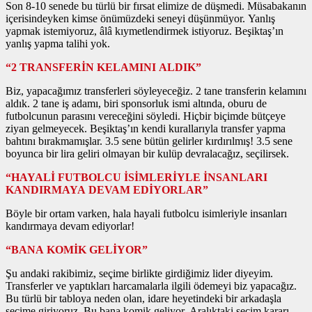
Son 8-10 senede bu türlü bir fırsat elimize de düşmedi. Müsabakanın
içerisindeyken kimse önümüzdeki seneyi düşünmüyor. Yanlış
yapmak istemiyoruz, âlâ kıymetlendirmek istiyoruz. Beşiktaş’ın
yanlış yapma talihi yok.
“2 TRANSFERİN KELAMINI ALDIK”
Biz, yapacağımız transferleri söyleyeceğiz. 2 tane transferin kelamını
aldık. 2 tane iş adamı, biri sponsorluk ismi altında, oburu de
futbolcunun parasını vereceğini söyledi. Hiçbir biçimde bütçeye
ziyan gelmeyecek. Beşiktaş’ın kendi kurallarıyla transfer yapma
bahtını bırakmamışlar. 3.5 sene bütün gelirler kırdırılmış! 3.5 sene
boyunca bir lira geliri olmayan bir kulüp devralacağız, seçilirsek.
“HAYALİ FUTBOLCU İSİMLERİYLE İNSANLARI
KANDIRMAYA DEVAM EDİYORLAR”
Böyle bir ortam varken, hala hayali futbolcu isimleriyle insanları
kandırmaya devam ediyorlar!
“BANA KOMİK GELİYOR”
Şu andaki rakibimiz, seçime birlikte girdiğimiz lider diyeyim.
Transferler ve yaptıkları harcamalarla ilgili ödemeyi biz yapacağız.
Bu türlü bir tabloya neden olan, idare heyetindeki bir arkadaşla
seçime giriyoruz. Bu bana komik geliyor. Aralıktaki seçim kararı