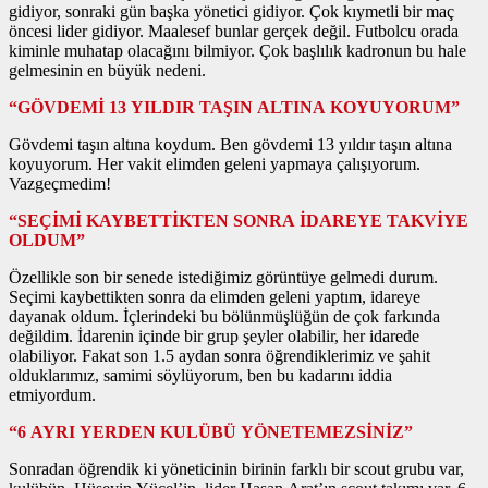
gidiyor, sonraki gün başka yönetici gidiyor. Çok kıymetli bir maç
öncesi lider gidiyor. Maalesef bunlar gerçek değil. Futbolcu orada
kiminle muhatap olacağını bilmiyor. Çok başlılık kadronun bu hale
gelmesinin en büyük nedeni.
“GÖVDEMİ 13 YILDIR TAŞIN ALTINA KOYUYORUM”
Gövdemi taşın altına koydum. Ben gövdemi 13 yıldır taşın altına
koyuyorum. Her vakit elimden geleni yapmaya çalışıyorum.
Vazgeçmedim!
“SEÇİMİ KAYBETTİKTEN SONRA İDAREYE TAKVİYE
OLDUM”
Özellikle son bir senede istediğimiz görüntüye gelmedi durum.
Seçimi kaybettikten sonra da elimden geleni yaptım, idareye
dayanak oldum. İçlerindeki bu bölünmüşlüğün de çok farkında
değildim. İdarenin içinde bir grup şeyler olabilir, her idarede
olabiliyor. Fakat son 1.5 aydan sonra öğrendiklerimiz ve şahit
olduklarımız, samimi söylüyorum, ben bu kadarını iddia
etmiyordum.
“6 AYRI YERDEN KULÜBÜ YÖNETEMEZSİNİZ”
Sonradan öğrendik ki yöneticinin birinin farklı bir scout grubu var,