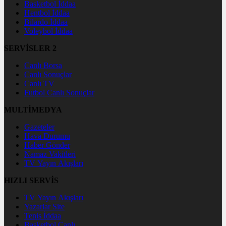
Basketbol İddaa
Hentbol İddaa
Bilardo İddaa
Voleybol İddaa
SERVİSLER 2
Canlı Borsa
Canlı Sonuçlar
Canlı TV
Futbol Canlı Sonuçlar
MULTİMEDYA
Gazeteler
Hava Durumu
Haber Gönder
Namaz Vakitleri
TV Yayın Akışları
HIZLI SERVİS
TV Yayın Akışları
Yazarlar Site
Tenis İddaa
Basketbol Canlı