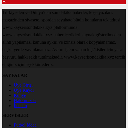
Türkiye'den ve Dünya’dan son dakika haberler, köşe yazıları,
magazinden siyasete, spordan seyahate bütün konuların tek adresi
www.kayserisondakika.xyz platformunda;
www.kayserisondakika.xyz haber içerikleri kaynak gösterilmeden
alıntı yapılamaz, kanuna aykırı ve izinsiz olarak kopyalanamaz,
başka yerde yayınlanamaz. Aykırı işlem yapan kişi/kişiler için yasal
başvuru hakkı saklı tutulmaktadır. www.kayserisondakika.xyz tercih
ettiğiniz için teşekkür ederiz.
SAYFALAR
Üye Girişi
Üye Kaydı
Künye
Hakkımızda
İletişim
SERVİSLER
Futbol İddaa