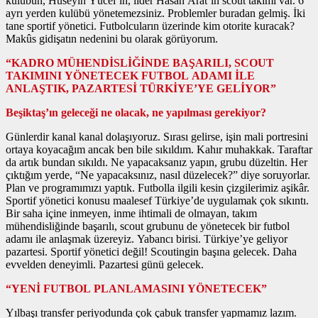
kulübün, Hüseyin Yücel’in, lider Hasan Arat’ın scout takımı var. 6
ayrı yerden kulübü yönetemezsiniz. Problemler buradan gelmiş. İki
tane sportif yönetici. Futbolcuların üzerinde kim otorite kuracak?
Makûs gidişatın nedenini bu olarak görüyorum.
“KADRO MÜHENDİSLİĞİNDE BAŞARILI, SCOUT
TAKIMINI YÖNETECEK FUTBOL ADAMI İLE
ANLAŞTIK, PAZARTESİ TÜRKİYE’YE GELİYOR”
Beşiktaş’ın geleceği ne olacak, ne yapılması gerekiyor?
Günlerdir kanal kanal dolaşıyoruz. Sırası gelirse, işin mali portresini
ortaya koyacağım ancak ben bile sıkıldım. Kahır muhakkak. Taraftar
da artık bundan sıkıldı. Ne yapacaksanız yapın, grubu düzeltin. Her
çıktığım yerde, “Ne yapacaksınız, nasıl düzelecek?” diye soruyorlar.
Plan ve programımızı yaptık. Futbolla ilgili kesin çizgilerimiz aşikâr.
Sportif yönetici konusu maalesef Türkiye’de uygulamak çok sıkıntı.
Bir saha içine inmeyen, inme ihtimali de olmayan, takım
mühendisliğinde başarılı, scout grubunu de yönetecek bir futbol
adamı ile anlaşmak üzereyiz. Yabancı birisi. Türkiye’ye geliyor
pazartesi. Sportif yönetici değil! Scoutingin başına gelecek. Daha
evvelden deneyimli. Pazartesi günü gelecek.
“YENİ FUTBOL PLANLAMASINI YÖNETECEK”
Yılbaşı transfer periyodunda çok çabuk transfer yapmamız lazım.