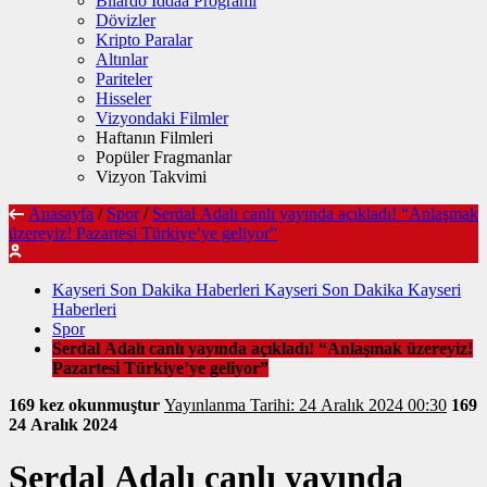
Bilardo İddaa Programı
Dövizler
Kripto Paralar
Altınlar
Pariteler
Hisseler
Vizyondaki Filmler
Haftanın Filmleri
Popüler Fragmanlar
Vizyon Takvimi
Anasayfa
/
Spor
/
Serdal Adalı canlı yayında açıkladı! “Anlaşmak
üzereyiz! Pazartesi Türkiye’ye geliyor”
Kayseri Son Dakika Haberleri Kayseri Son Dakika Kayseri
Haberleri
Spor
Serdal Adalı canlı yayında açıkladı! “Anlaşmak üzereyiz!
Pazartesi Türkiye’ye geliyor”
169 kez okunmuştur
Yayınlanma Tarihi: 24 Aralık 2024 00:30
169
24 Aralık 2024
Serdal Adalı canlı yayında