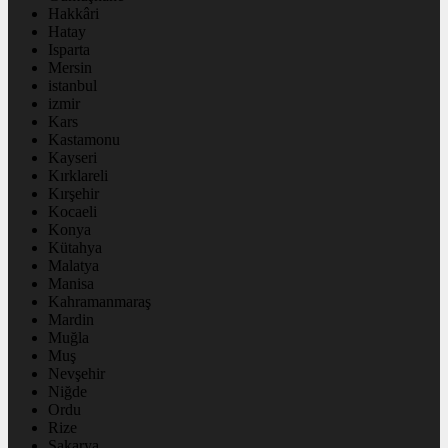
Hakkâri
Hatay
Isparta
Mersin
istanbul
izmir
Kars
Kastamonu
Kayseri
Kırklareli
Kırşehir
Kocaeli
Konya
Kütahya
Malatya
Manisa
Kahramanmaraş
Mardin
Muğla
Muş
Nevşehir
Niğde
Ordu
Rize
Sakarya