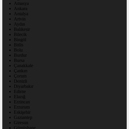
Amasya
Ankara
Antalya
Artvin
Aydın
Balıkesir
Bilecik
Bingöl
Bitlis
Bolu
Burdur
Bursa
Çanakkale
Çankırı
Çorum
Denizli
Diyarbakır
Edirne
Elazığ
Erzincan
Erzurum
Eskişehir
Gaziantep
Giresun
Gümüşhane