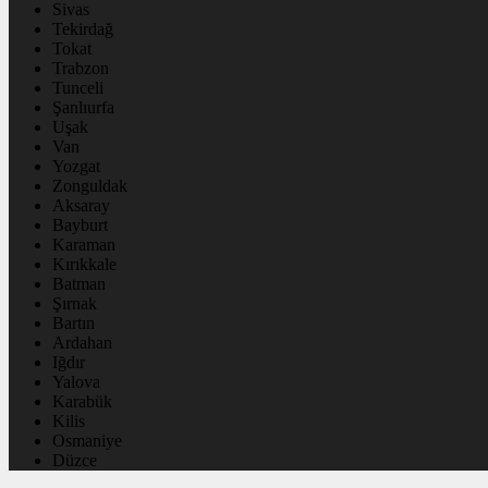
Sivas
Tekirdağ
Tokat
Trabzon
Tunceli
Şanlıurfa
Uşak
Van
Yozgat
Zonguldak
Aksaray
Bayburt
Karaman
Kırıkkale
Batman
Şırnak
Bartın
Ardahan
Iğdır
Yalova
Karabük
Kilis
Osmaniye
Düzce