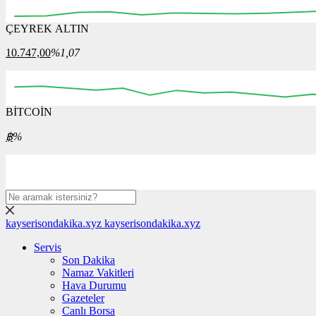
ÇEYREK ALTIN
03:30
03:45
04:00
04:15
04:30
04:45
05:00
10.747,00
%1,07
BİTCOİN
00:00
00:00
00:00
00:00
00:00
00
฿
%
kayserisondakika.xyz
kayserisondakika.xyz
Servis
Son Dakika
Namaz Vakitleri
Hava Durumu
Gazeteler
Canlı Borsa