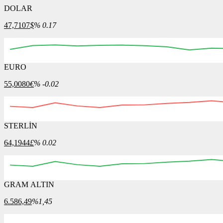
DOLAR
47,7107
$
% 0.17
EURO
03:30
03:45
04:00
04:15
04:30
04:45
55,0080
€
% -0.02
STERLİN
03:30
03:45
04:00
04:15
04:30
04:45
05:00
64,1944
£
% 0.02
GRAM ALTIN
03:30
03:45
04:00
04:15
04:30
04:45
05:00
6.586,49
%1,45