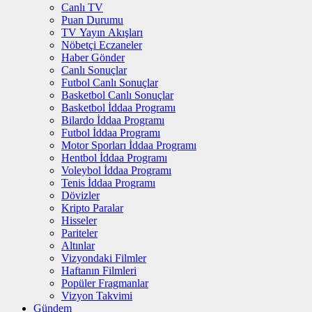
Canlı TV
Puan Durumu
TV Yayın Akışları
Nöbetçi Eczaneler
Haber Gönder
Canlı Sonuçlar
Futbol Canlı Sonuçlar
Basketbol Canlı Sonuçlar
Basketbol İddaa Programı
Bilardo İddaa Programı
Futbol İddaa Programı
Motor Sporları İddaa Programı
Hentbol İddaa Programı
Voleybol İddaa Programı
Tenis İddaa Programı
Dövizler
Kripto Paralar
Hisseler
Pariteler
Altınlar
Vizyondaki Filmler
Haftanın Filmleri
Popüler Fragmanlar
Vizyon Takvimi
Gündem