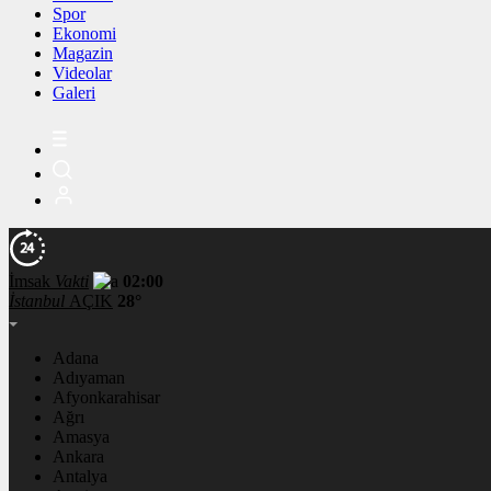
Spor
Ekonomi
Magazin
Videolar
Galeri
İmsak
Vakti
02:00
İstanbul
AÇIK
28°
Adana
Adıyaman
Afyonkarahisar
Ağrı
Amasya
Ankara
Antalya