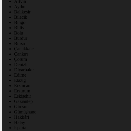
Artvin
Aydın
Balıkesir
Bilecik
Bingöl
Bitlis
Bolu
Burdur
Bursa
Çanakkale
Çankırı
Çorum
Denizli
Diyarbakır
Edirne
Elazığ
Erzincan
Erzurum
Eskişehir
Gaziantep
Giresun
Gümüşhane
Hakkâri
Hatay
Isparta