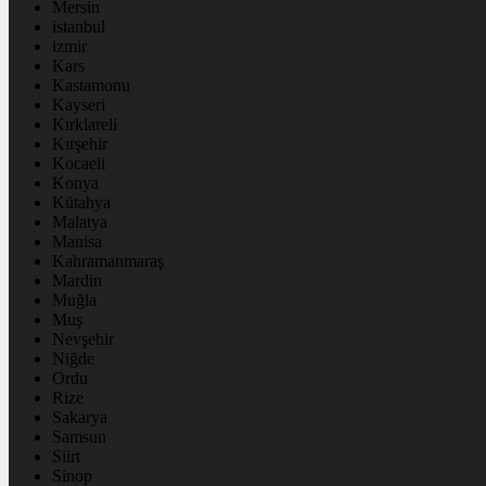
Mersin
istanbul
izmir
Kars
Kastamonu
Kayseri
Kırklareli
Kırşehir
Kocaeli
Konya
Kütahya
Malatya
Manisa
Kahramanmaraş
Mardin
Muğla
Muş
Nevşehir
Niğde
Ordu
Rize
Sakarya
Samsun
Siirt
Sinop