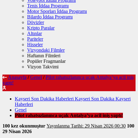
Voleybol İddaa Programı
Tenis İddaa Programı
Motor Sporları İddaa Programı
Bilardo İddaa Programı
Dövizler
Kripto Paralar
Altınlar
Pariteler
Hisseler
Vizyondaki Filmler
Haftanın Filmleri
Popüler Fragmanlar
Vizyon Takvimi
Anasayfa
/
Genel
/
Pilot rahatsızlanınca uçak Antalya’ya acil iniş
yaptı!
Kayseri Son Dakika Haberleri Kayseri Son Dakika Kayseri
Haberleri
Genel
Pilot rahatsızlanınca uçak Antalya’ya acil iniş yaptı!
100 kez okunmuştur
Yayınlanma Tarihi: 29 Nisan 2026 00:30
100
29 Nisan 2026