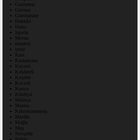
Gaziantep
Giresun
Gümüşhane
Hakkâri
Hatay
Isparta
Mersin
istanbul
izmir
Kars
Kastamonu
Kayseri
Kırklareli
Kırşehir
Kocaeli
Konya
Kütahya
Malatya
Manisa
Kahramanmaraş
Mardin
Muğla
Muş
Nevşehir
Niğde