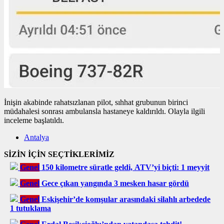
İnişin akabinde rahatsızlanan pilot, sıhhat grubunun birinci
müdahalesi sonrası ambulansla hastaneye kaldırıldı. Olayla ilgili
inceleme başlatıldı.
Antalya
SİZİN İÇİN SEÇTİKLERİMİZ
Genel
150 kilometre süratle geldi, ATV’yi biçti: 1 meyyit
Genel
Gece çıkan yangında 3 mesken hasar gördü
Genel
Eskişehir’de komşular arasındaki silahlı arbedede
1 tutuklama