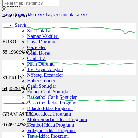
DOLAR
kayserisondakika.xyz
kayserisondakika.xyz
47,6959
$
% 0.14
Servis
Son Dakika
Namaz Vakitleri
EURO
Hava Durumu
12:00
13:00
14:00
15:00
16:00
Gazeteler
55,1930
€
% 0.31
Canlı Borsa
Canlı TV
Puan Durumu
TV Yayın Akışları
Nöbetçi Eczaneler
STERLİN
12:00
Haber Gönder
13:00
14:00
15:00
16:00
Canlı Sonuçlar
64,4529
£
% 0.4
Futbol Canlı Sonuçlar
Basketbol Canlı Sonuçlar
Basketbol İddaa Programı
Bilardo İddaa Programı
Futbol İddaa Programı
GRAM ALTIN
12:00
13:00
14:00
15:00
16:00
Motor Sporları İddaa Programı
6.669,14
%2,72
Hentbol İddaa Programı
Voleybol İddaa Programı
Tenis İddaa Programı