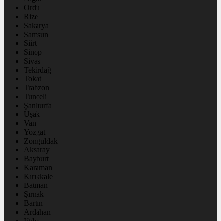
Ordu
Rize
Sakarya
Samsun
Siirt
Sinop
Sivas
Tekirdağ
Tokat
Trabzon
Tunceli
Şanlıurfa
Uşak
Van
Yozgat
Zonguldak
Aksaray
Bayburt
Karaman
Kırıkkale
Batman
Şırnak
Bartın
Ardahan
Iğdır