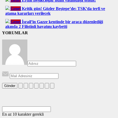
Genel
Erdal Beşikçioğlu’ndan vatandaşa tehdit!
Genel
Kritik gün! Gözler Beştepe’de: TSK’da terfi ve
atama kararları verilecek
Genel
İsrail’in Gazze kentinde bir araca düzenlediği
akında 2 Filistinli hayatını kaybetti
YORUMLAR
Gönder
En az 10 karakter gerekli