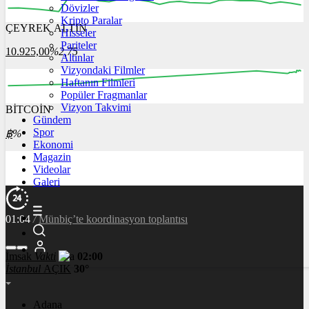
Dövizler
Kripto Paralar
ÇEYREK ALTIN
Hisseler
12:00
13:00
14:00
15:00
16:00
Pariteler
10.925,00
%2,75
Altınlar
Vizyondaki Filmler
Haftanın Filmleri
Popüler Fragmanlar
Vizyon Takvimi
BİTCOİN
00:00
00:00
00:00
00:00
00:00
Gündem
Spor
฿
%
Ekonomi
Magazin
Videolar
Galeri
01:04
/
TSK’nın Afrin’de kullandığı ‘karton tank’ın fotoğrafı ortaya
çıktı
İmsak
Vakti
02:00
İstanbul
AÇIK
30°
Adana