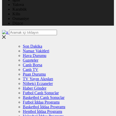
Yalova
Karabük
Kilis
Osmaniye
Düzce
Son Dakika
Namaz Vakitleri
Hava Durumu
Gazeteler
Canlı Borsa
Canlı TV
Puan Durumu
TV Yayın Akışları
Nöbetçi Eczaneler
Haber Gönder
Futbol Canlı Sonuçlar
Basketbol Canlı Sonuçlar
Futbol İddaa Programı
Basketbol İddaa Programı
Hentbol İddaa Programı