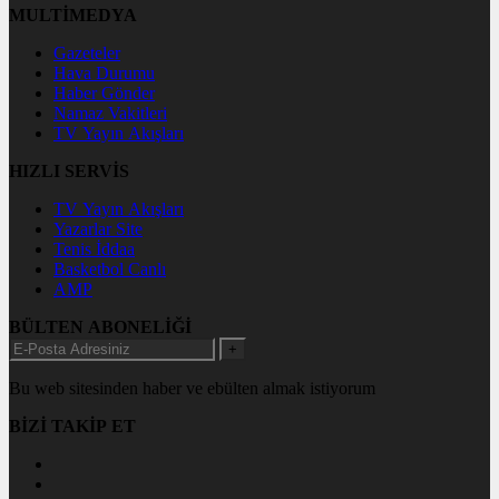
MULTİMEDYA
Gazeteler
Hava Durumu
Haber Gönder
Namaz Vakitleri
TV Yayın Akışları
HIZLI SERVİS
TV Yayın Akışları
Yazarlar Site
Tenis İddaa
Basketbol Canlı
AMP
BÜLTEN ABONELİĞİ
+
Bu web sitesinden haber ve ebülten almak istiyorum
BİZİ TAKİP ET