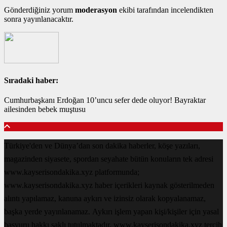
Gönderdiğiniz yorum
moderasyon
ekibi tarafından incelendikten
sonra yayınlanacaktır.
Sıradaki haber:
Cumhurbaşkanı Erdoğan 10’uncu sefer dede oluyor! Bayraktar
ailesinden bebek muştusu
Türkiye'den ve Dünya’dan son dakika haberler, köşe yazıları,
magazinden siyasete, spordan seyahate bütün konuların tek adresi
www.kayserisondakika.xyz platformunda;
www.kayserisondakika.xyz haber içerikleri kaynak gösterilmeden
alıntı yapılamaz, kanuna aykırı ve izinsiz olarak kopyalanamaz,
başka yerde yayınlanamaz. Aykırı işlem yapan kişi/kişiler için yasal
başvuru hakkı saklı tutulmaktadır. www.kayserisondakika.xyz tercih