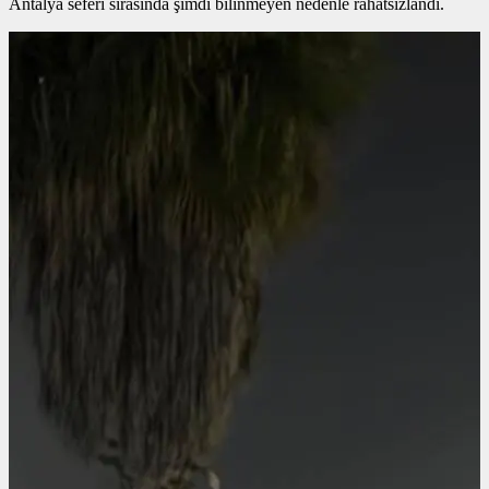
Antalya seferi sırasında şimdi bilinmeyen nedenle rahatsızlandı.