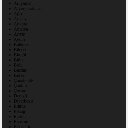
Adıyaman
Afyonkarahisar
Ağrı
Amasya
Ankara
Antalya
Artvin
Aydın
Balıkesir
Bilecik
Bingöl
Bitlis
Bolu
Burdur
Bursa
Çanakkale
Çankırı
Çorum
Denizli
Diyarbakır
Edirne
Elazığ
Erzincan
Erzurum
Eskişehir