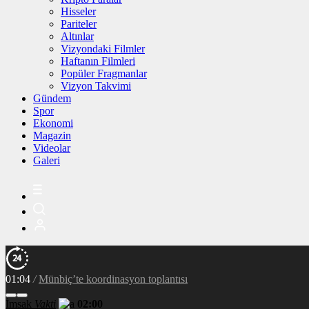
Hisseler
Pariteler
Altınlar
Vizyondaki Filmler
Haftanın Filmleri
Popüler Fragmanlar
Vizyon Takvimi
Gündem
Spor
Ekonomi
Magazin
Videolar
Galeri
01:04
/
Münbiç’te koordinasyon toplantısı
İmsak
Vakti
02:00