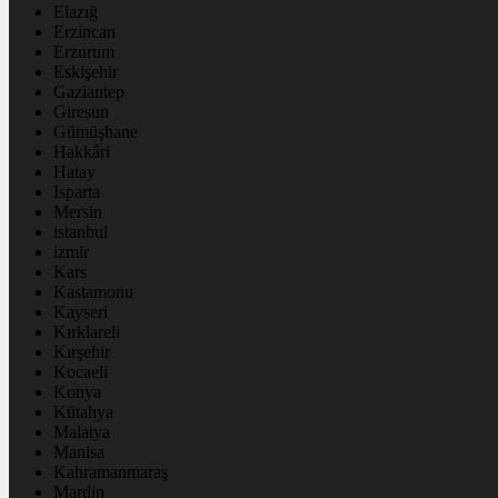
Elazığ
Erzincan
Erzurum
Eskişehir
Gaziantep
Giresun
Gümüşhane
Hakkâri
Hatay
Isparta
Mersin
istanbul
izmir
Kars
Kastamonu
Kayseri
Kırklareli
Kırşehir
Kocaeli
Konya
Kütahya
Malatya
Manisa
Kahramanmaraş
Mardin