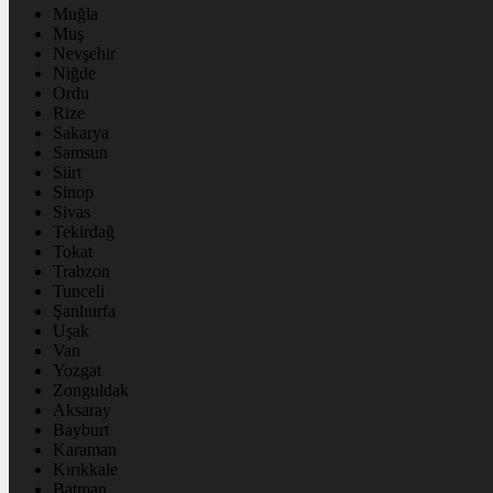
Muğla
Muş
Nevşehir
Niğde
Ordu
Rize
Sakarya
Samsun
Siirt
Sinop
Sivas
Tekirdağ
Tokat
Trabzon
Tunceli
Şanlıurfa
Uşak
Van
Yozgat
Zonguldak
Aksaray
Bayburt
Karaman
Kırıkkale
Batman