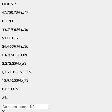
DOLAR
47,7082
$
% 0.17
EURO
55,2195
€
% 0.36
STERLİN
64,4339
£
% 0.39
GRAM ALTIN
6.676,60
%2,83
ÇEYREK ALTIN
10.923,00
%2,73
BİTCOİN
฿
%