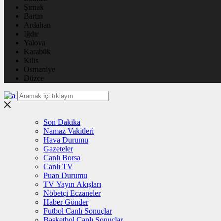
Şırnak
Bartın
Ardahan
Iğdır
Yalova
Karabük
Kilis
Osmaniye
Düzce
Son Dakika
Namaz Vakitleri
Hava Durumu
Gazeteler
Canlı Borsa
Canlı TV
Puan Durumu
TV Yayın Akışları
Nöbetçi Eczaneler
Haber Gönder
Futbol Canlı Sonuçlar
Basketbol Canlı Sonuçlar