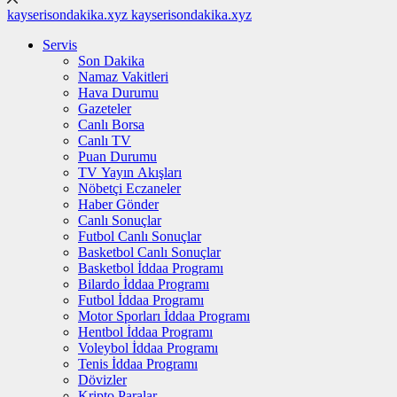
kayserisondakika.xyz
kayserisondakika.xyz
Servis
Son Dakika
Namaz Vakitleri
Hava Durumu
Gazeteler
Canlı Borsa
Canlı TV
Puan Durumu
TV Yayın Akışları
Nöbetçi Eczaneler
Haber Gönder
Canlı Sonuçlar
Futbol Canlı Sonuçlar
Basketbol Canlı Sonuçlar
Basketbol İddaa Programı
Bilardo İddaa Programı
Futbol İddaa Programı
Motor Sporları İddaa Programı
Hentbol İddaa Programı
Voleybol İddaa Programı
Tenis İddaa Programı
Dövizler
Kripto Paralar