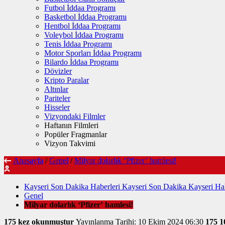
Futbol İddaa Programı
Basketbol İddaa Programı
Hentbol İddaa Programı
Voleybol İddaa Programı
Tenis İddaa Programı
Motor Sporları İddaa Programı
Bilardo İddaa Programı
Dövizler
Kripto Paralar
Altınlar
Pariteler
Hisseler
Vizyondaki Filmler
Haftanın Filmleri
Popüler Fragmanlar
Vizyon Takvimi
Anasayfa
/
Genel
/
Milyar dolarlık ‘Pfizer’ hamlesi!
Kayseri Son Dakika Haberleri Kayseri Son Dakika Kayseri Hab
Genel
Milyar dolarlık ‘Pfizer’ hamlesi!
175 kez okunmuştur
Yayınlanma Tarihi: 10 Ekim 2024 06:30
175
1