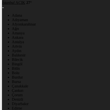
İstanbul
AÇIK
27°
Adana
Adıyaman
Afyonkarahisar
Ağrı
Amasya
Ankara
Antalya
Artvin
Aydın
Balıkesir
Bilecik
Bingöl
Bitlis
Bolu
Burdur
Bursa
Çanakkale
Çankırı
Çorum
Denizli
Diyarbakır
Edirne