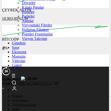
Dövizler
Kripto Paralar
ÇEYREK ALTIN
Hisseler
16:00
17:00
18:00
19:00
20:00
Pariteler
10.903,00
%2,54
Altınlar
Vizyondaki Filmler
Haftanın Filmleri
Popüler Fragmanlar
Vizyon Takvimi
BİTCOİN
00:00
00:00
00:00
00:00
Gündem
Spor
฿
%
Ekonomi
Magazin
Videolar
Galeri
İmsak
Vakti
02:00
İstanbul
PARÇALI BULUTLU
25°
Adana
Adıyaman
Afyonkarahisar
Ağrı