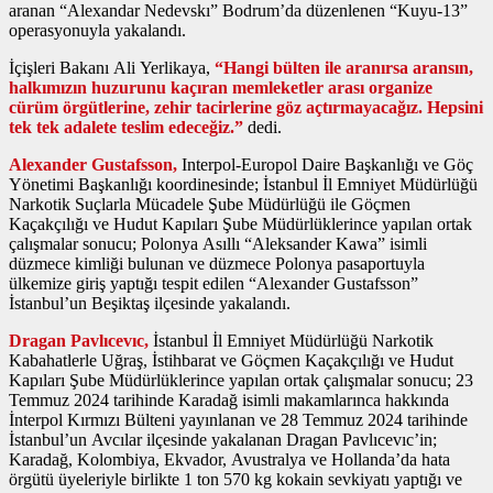
aranan “Alexandar Nedevskı” Bodrum’da düzenlenen “Kuyu-13”
operasyonuyla yakalandı.
İçişleri Bakanı Ali Yerlikaya,
“Hangi bülten ile aranırsa aransın,
halkımızın huzurunu kaçıran memleketler arası organize
cürüm örgütlerine, zehir tacirlerine göz açtırmayacağız. Hepsini
tek tek adalete teslim edeceğiz.”
dedi.
Alexander Gustafsson,
Interpol-Europol Daire Başkanlığı ve Göç
Yönetimi Başkanlığı koordinesinde; İstanbul İl Emniyet Müdürlüğü
Narkotik Suçlarla Mücadele Şube Müdürlüğü ile Göçmen
Kaçakçılığı ve Hudut Kapıları Şube Müdürlüklerince yapılan ortak
çalışmalar sonucu; Polonya Asıllı “Aleksander Kawa” isimli
düzmece kimliği bulunan ve düzmece Polonya pasaportuyla
ülkemize giriş yaptığı tespit edilen “Alexander Gustafsson”
İstanbul’un Beşiktaş ilçesinde yakalandı.
Dragan Pavlıcevıc,
İstanbul İl Emniyet Müdürlüğü Narkotik
Kabahatlerle Uğraş, İstihbarat ve Göçmen Kaçakçılığı ve Hudut
Kapıları Şube Müdürlüklerince yapılan ortak çalışmalar sonucu; 23
Temmuz 2024 tarihinde Karadağ isimli makamlarınca hakkında
İnterpol Kırmızı Bülteni yayınlanan ve 28 Temmuz 2024 tarihinde
İstanbul’un Avcılar ilçesinde yakalanan Dragan Pavlıcevıc’in;
Karadağ, Kolombiya, Ekvador, Avustralya ve Hollanda’da hata
örgütü üyeleriyle birlikte 1 ton 570 kg kokain sevkiyatı yaptığı ve