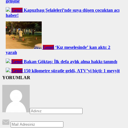
gelişme
Genel
Kapuzbaşı Şelaleleri’nde suya düşen çocuktan acı
haber!
Genel
‘Kız meselesinde’ kan aktı: 2
yaralı
Genel
Bakan Göktaş: İlk defa aylık alma hakkı tanındı
Genel
150 kilometre süratle geldi, ATV’yi biçti: 1 meyyit
YORUMLAR