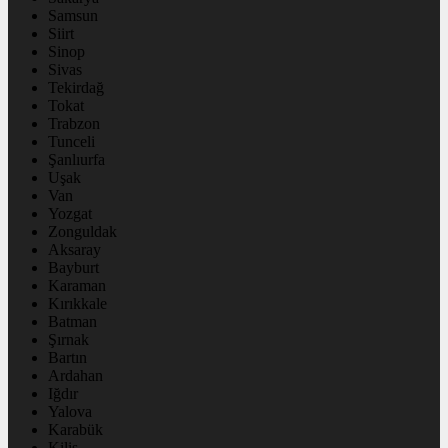
Samsun
Siirt
Sinop
Sivas
Tekirdağ
Tokat
Trabzon
Tunceli
Şanlıurfa
Uşak
Van
Yozgat
Zonguldak
Aksaray
Bayburt
Karaman
Kırıkkale
Batman
Şırnak
Bartın
Ardahan
Iğdır
Yalova
Karabük
Kilis