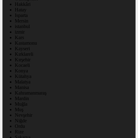
Hakkâri
Hatay
Isparta
Mersin
istanbul
izmir
Kars
Kastamonu
Kayseri
Kırklareli
Kırşehir
Kocaeli
Konya
Kütahya
Malatya
Manisa
Kahramanmaraş
Mardin
Muğla
Muş
Nevşehir
Niğde
Ordu
Rize
Sakarya