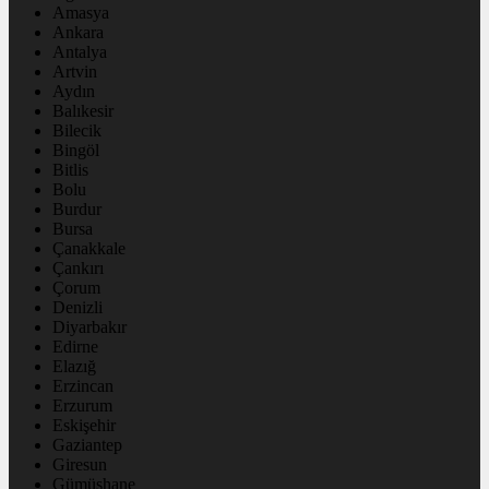
Amasya
Ankara
Antalya
Artvin
Aydın
Balıkesir
Bilecik
Bingöl
Bitlis
Bolu
Burdur
Bursa
Çanakkale
Çankırı
Çorum
Denizli
Diyarbakır
Edirne
Elazığ
Erzincan
Erzurum
Eskişehir
Gaziantep
Giresun
Gümüşhane