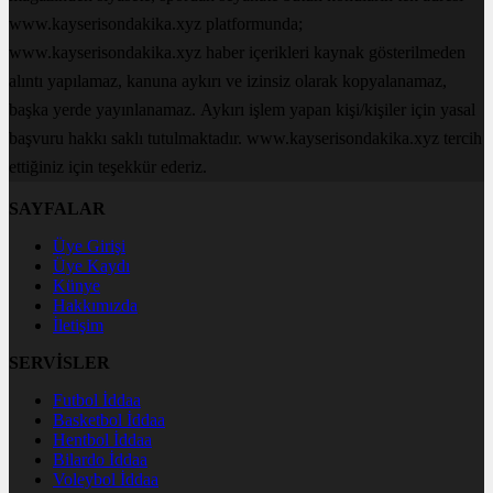
www.kayserisondakika.xyz platformunda;
www.kayserisondakika.xyz haber içerikleri kaynak gösterilmeden
alıntı yapılamaz, kanuna aykırı ve izinsiz olarak kopyalanamaz,
başka yerde yayınlanamaz. Aykırı işlem yapan kişi/kişiler için yasal
başvuru hakkı saklı tutulmaktadır. www.kayserisondakika.xyz tercih
ettiğiniz için teşekkür ederiz.
SAYFALAR
Üye Girişi
Üye Kaydı
Künye
Hakkımızda
İletişim
SERVİSLER
Futbol İddaa
Basketbol İddaa
Hentbol İddaa
Bilardo İddaa
Voleybol İddaa