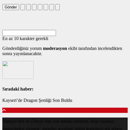
Gönder
En az 10 karakter gerekli
Gönderdiğiniz yorum
moderasyon
ekibi tarafından incelendikten
sonra yayınlanacaktır.
Sıradaki haber:
Kayseri’de Dragon Şenliği Son Buldu
Türkiye'den ve Dünya’dan son dakika haberler, köşe yazıları,
magazinden siyasete, spordan seyahate bütün konuların tek adresi