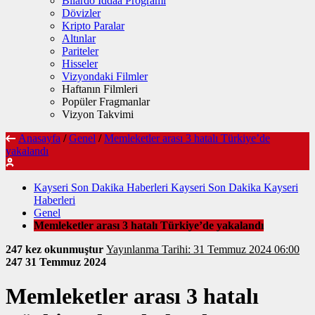
Bilardo İddaa Programı
Dövizler
Kripto Paralar
Altınlar
Pariteler
Hisseler
Vizyondaki Filmler
Haftanın Filmleri
Popüler Fragmanlar
Vizyon Takvimi
Anasayfa
/
Genel
/
Memleketler arası 3 hatalı Türkiye’de
yakalandı
Kayseri Son Dakika Haberleri Kayseri Son Dakika Kayseri
Haberleri
Genel
Memleketler arası 3 hatalı Türkiye’de yakalandı
247 kez okunmuştur
Yayınlanma Tarihi: 31 Temmuz 2024 06:00
247
31 Temmuz 2024
Memleketler arası 3 hatalı