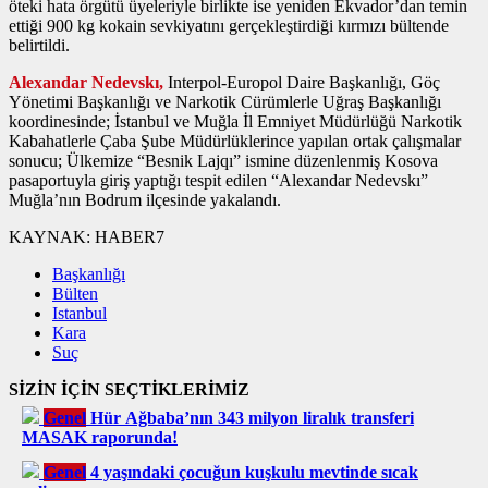
öteki hata örgütü üyeleriyle birlikte ise yeniden Ekvador’dan temin
ettiği 900 kg kokain sevkiyatını gerçekleştirdiği kırmızı bültende
belirtildi.
Alexandar Nedevskı,
Interpol-Europol Daire Başkanlığı, Göç
Yönetimi Başkanlığı ve Narkotik Cürümlerle Uğraş Başkanlığı
koordinesinde; İstanbul ve Muğla İl Emniyet Müdürlüğü Narkotik
Kabahatlerle Çaba Şube Müdürlüklerince yapılan ortak çalışmalar
sonucu; Ülkemize “Besnik Lajqı” ismine düzenlenmiş Kosova
pasaportuyla giriş yaptığı tespit edilen “Alexandar Nedevskı”
Muğla’nın Bodrum ilçesinde yakalandı.
KAYNAK:
HABER7
Başkanlığı
Bülten
Istanbul
Kara
Suç
SİZİN İÇİN SEÇTİKLERİMİZ
Genel
Hür Ağbaba’nın 343 milyon liralık transferi
MASAK raporunda!
Genel
4 yaşındaki çocuğun kuşkulu mevtinde sıcak