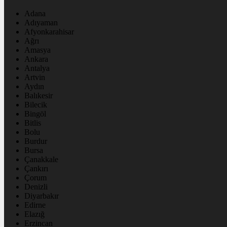
Adana
Adıyaman
Afyonkarahisar
Ağrı
Amasya
Ankara
Antalya
Artvin
Aydın
Balıkesir
Bilecik
Bingöl
Bitlis
Bolu
Burdur
Bursa
Çanakkale
Çankırı
Çorum
Denizli
Diyarbakır
Edirne
Elazığ
Erzincan