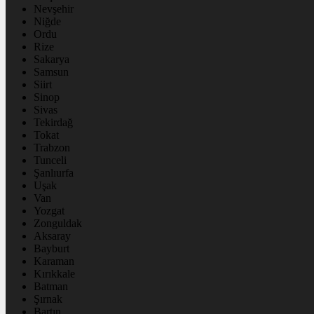
Nevşehir
Niğde
Ordu
Rize
Sakarya
Samsun
Siirt
Sinop
Sivas
Tekirdağ
Tokat
Trabzon
Tunceli
Şanlıurfa
Uşak
Van
Yozgat
Zonguldak
Aksaray
Bayburt
Karaman
Kırıkkale
Batman
Şırnak
Bartın