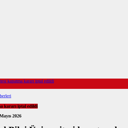
esi kapatma kararı iptal edildi
erleri
 kararı iptal edildi
 Mayıs 2026