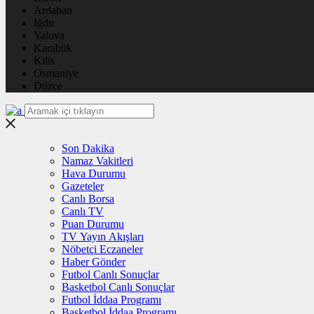
Ardahan
Iğdır
Yalova
Karabük
Kilis
Osmaniye
Düzce
Son Dakika
Namaz Vakitleri
Hava Durumu
Gazeteler
Canlı Borsa
Canlı TV
Puan Durumu
TV Yayın Akışları
Nöbetçi Eczaneler
Haber Gönder
Futbol Canlı Sonuçlar
Basketbol Canlı Sonuçlar
Futbol İddaa Programı
Basketbol İddaa Programı