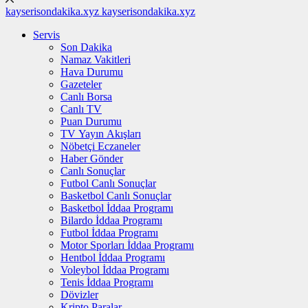
kayserisondakika.xyz
kayserisondakika.xyz
Servis
Son Dakika
Namaz Vakitleri
Hava Durumu
Gazeteler
Canlı Borsa
Canlı TV
Puan Durumu
TV Yayın Akışları
Nöbetçi Eczaneler
Haber Gönder
Canlı Sonuçlar
Futbol Canlı Sonuçlar
Basketbol Canlı Sonuçlar
Basketbol İddaa Programı
Bilardo İddaa Programı
Futbol İddaa Programı
Motor Sporları İddaa Programı
Hentbol İddaa Programı
Voleybol İddaa Programı
Tenis İddaa Programı
Dövizler
Kripto Paralar