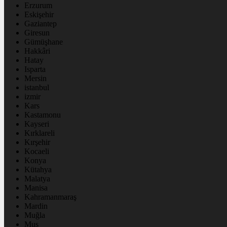
Erzurum
Eskişehir
Gaziantep
Giresun
Gümüşhane
Hakkâri
Hatay
Isparta
Mersin
istanbul
izmir
Kars
Kastamonu
Kayseri
Kırklareli
Kırşehir
Kocaeli
Konya
Kütahya
Malatya
Manisa
Kahramanmaraş
Mardin
Muğla
Muş