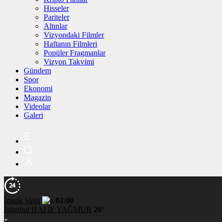
Hisseler
Pariteler
Altınlar
Vizyondaki Filmler
Haftanın Filmleri
Popüler Fragmanlar
Vizyon Takvimi
Gündem
Spor
Ekonomi
Magazin
Videolar
Galeri
İmsak
Vakti
02:00
İstanbul
HAFİF YAĞMUR
26°