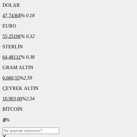
DOLAR
47,7436
$
% 0.18
EURO
55,2510
€
% 0.32
STERLİN
64,4811
£
% 0.38
GRAM ALTIN
6.660,55
%2,59
ÇEYREK ALTIN
10.903,00
%2,54
BİTCOİN
฿
%