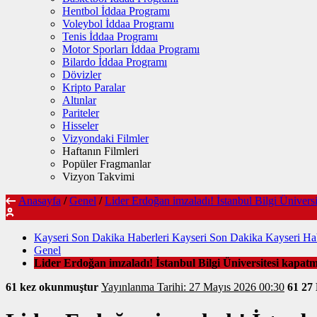
Hentbol İddaa Programı
Voleybol İddaa Programı
Tenis İddaa Programı
Motor Sporları İddaa Programı
Bilardo İddaa Programı
Dövizler
Kripto Paralar
Altınlar
Pariteler
Hisseler
Vizyondaki Filmler
Haftanın Filmleri
Popüler Fragmanlar
Vizyon Takvimi
Anasayfa
/
Genel
/
Lider Erdoğan imzaladı! İstanbul Bilgi Üniversit
Kayseri Son Dakika Haberleri Kayseri Son Dakika Kayseri Hab
Genel
Lider Erdoğan imzaladı! İstanbul Bilgi Üniversitesi kapatma
61 kez okunmuştur
Yayınlanma Tarihi: 27 Mayıs 2026 00:30
61
27