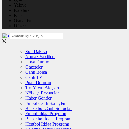
Yalova
Karabük
Kilis
Osmaniye
Düzce
Son Dakika
Namaz Vakitleri
Hava Durumu
Gazeteler
Canlı Borsa
Canlı TV
Puan Durumu
TV Yayın Akışları
Nöbetçi Eczaneler
Haber Gönder
Futbol Canlı Sonuçlar
Basketbol Canlı Sonuçlar
Futbol İddaa Programı
Basketbol İddaa Programı
Hentbol İddaa Programı