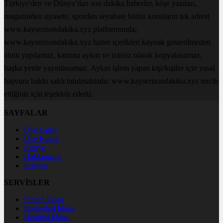
Türkiye'den ve Dünya’dan son dakika haberler, köşe yazıları,
magazinden siyasete, spordan seyahate bütün konuların tek adresi
www.kayserisondakika.xyz platformunda;
www.kayserisondakika.xyz haber içerikleri kaynak gösterilmeden
alıntı yapılamaz, kanuna aykırı ve izinsiz olarak kopyalanamaz,
başka yerde yayınlanamaz. Aykırı işlem yapan kişi/kişiler için yasal
başvuru hakkı saklı tutulmaktadır. www.kayserisondakika.xyz tercih
ettiğiniz için teşekkür ederiz.
SAYFALAR
Üye Girişi
Üye Kaydı
Künye
Hakkımızda
İletişim
SERVİSLER
Futbol İddaa
Basketbol İddaa
Hentbol İddaa