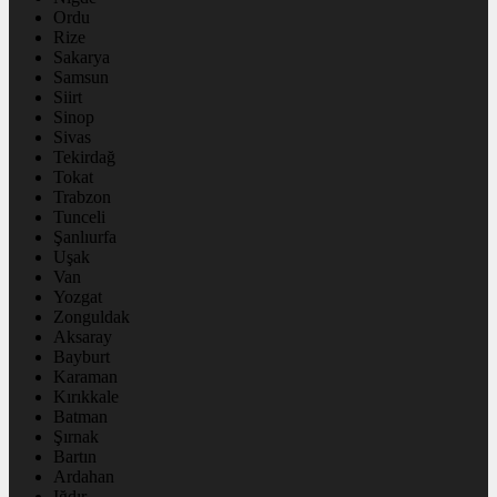
Ordu
Rize
Sakarya
Samsun
Siirt
Sinop
Sivas
Tekirdağ
Tokat
Trabzon
Tunceli
Şanlıurfa
Uşak
Van
Yozgat
Zonguldak
Aksaray
Bayburt
Karaman
Kırıkkale
Batman
Şırnak
Bartın
Ardahan
Iğdır