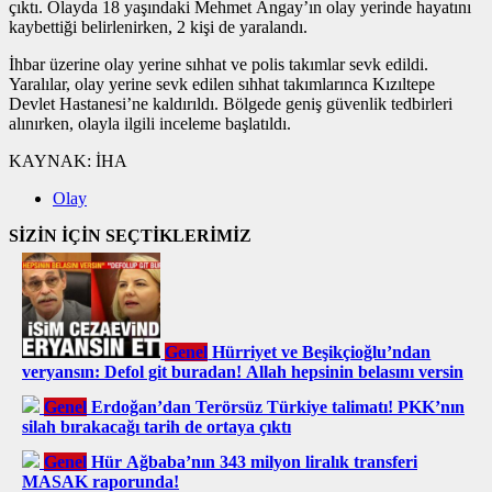
çıktı. Olayda 18 yaşındaki Mehmet Angay’ın olay yerinde hayatını
kaybettiği belirlenirken, 2 kişi de yaralandı.
İhbar üzerine olay yerine sıhhat ve polis takımlar sevk edildi.
Yaralılar, olay yerine sevk edilen sıhhat takımlarınca Kızıltepe
Devlet Hastanesi’ne kaldırıldı. Bölgede geniş güvenlik tedbirleri
alınırken, olayla ilgili inceleme başlatıldı.
KAYNAK:
İHA
Olay
SİZİN İÇİN SEÇTİKLERİMİZ
Genel
Hürriyet ve Beşikçioğlu’ndan
veryansın: Defol git buradan! Allah hepsinin belasını versin
Genel
Erdoğan’dan Terörsüz Türkiye talimatı! PKK’nın
silah bırakacağı tarih de ortaya çıktı
Genel
Hür Ağbaba’nın 343 milyon liralık transferi
MASAK raporunda!