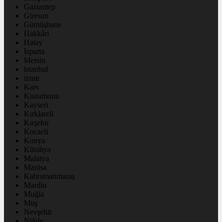
Gaziantep
Giresun
Gümüşhane
Hakkâri
Hatay
Isparta
Mersin
istanbul
izmir
Kars
Kastamonu
Kayseri
Kırklareli
Kırşehir
Kocaeli
Konya
Kütahya
Malatya
Manisa
Kahramanmaraş
Mardin
Muğla
Muş
Nevşehir
Niğde