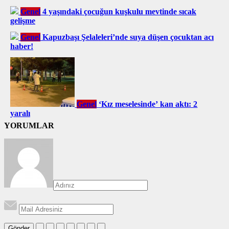
Genel
4 yaşındaki çocuğun kuşkulu mevtinde sıcak
gelişme
Genel
Kapuzbaşı Şelaleleri’nde suya düşen çocuktan acı
haber!
Genel
‘Kız meselesinde’ kan aktı: 2
yaralı
YORUMLAR
Gönder