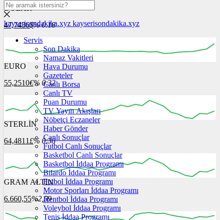
DOLAR
kayserisondakika.xyz
kayserisondakika.xyz
47,7436
$
% 0.18
Servis
Son Dakika
Namaz Vakitleri
EURO
Hava Durumu
16:00
17:00
18:00
19:00
20:00
Gazeteler
55,2510
€
% 0.32
Canlı Borsa
Canlı TV
Puan Durumu
TV Yayın Akışları
Nöbetçi Eczaneler
STERLİN
16:00
17:00
Haber Gönder
18:00
19:00
20:00
Canlı Sonuçlar
64,4811
£
% 0.38
Futbol Canlı Sonuçlar
Basketbol Canlı Sonuçlar
Basketbol İddaa Programı
Bilardo İddaa Programı
Futbol İddaa Programı
GRAM ALTIN
16:00
17:00
18:00
19:00
20:00
Motor Sporları İddaa Programı
6.660,55
%2,59
Hentbol İddaa Programı
Voleybol İddaa Programı
Tenis İddaa Programı