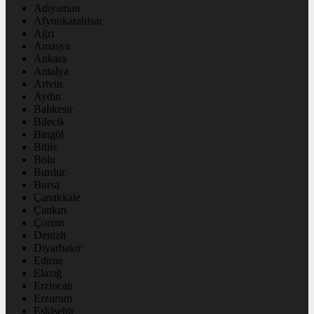
Adıyaman
Afyonkarahisar
Ağrı
Amasya
Ankara
Antalya
Artvin
Aydın
Balıkesir
Bilecik
Bingöl
Bitlis
Bolu
Burdur
Bursa
Çanakkale
Çankırı
Çorum
Denizli
Diyarbakır
Edirne
Elazığ
Erzincan
Erzurum
Eskişehir