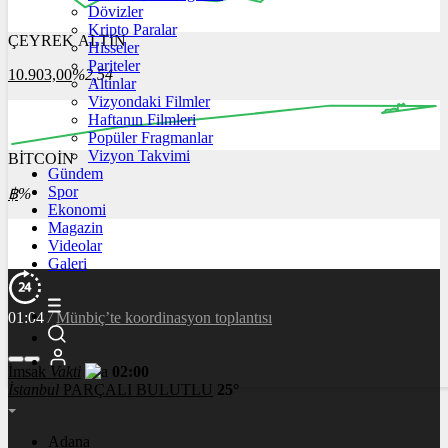
Dövizler
Kripto Paralar
ÇEYREK ALTIN
Hisseler
16:00
17:00
18:00
19:00
20:00
Pariteler
10.903,00
%2,54
Altınlar
Vizyondaki Filmler
Haftanın Filmleri
Popüler Fragmanlar
Vizyon Takvimi
BİTCOİN
00:00
00:00
00:00
00:00
Gündem
Spor
฿
%
Ekonomi
Magazin
Videolar
Galeri
01:04
/
Münbiç’te koordinasyon toplantısı
İmsak
Vakti
02:00
İstanbul
PARÇALI BULUTLU
25°
Adana