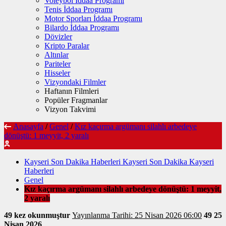
Voleybol İddaa Programı
Tenis İddaa Programı
Motor Sporları İddaa Programı
Bilardo İddaa Programı
Dövizler
Kripto Paralar
Altınlar
Pariteler
Hisseler
Vizyondaki Filmler
Haftanın Filmleri
Popüler Fragmanlar
Vizyon Takvimi
Anasayfa
/
Genel
/
Kız kaçırma argümanı silahlı arbedeye
dönüştü: 1 meyyit, 2 yaralı
Kayseri Son Dakika Haberleri Kayseri Son Dakika Kayseri
Haberleri
Genel
Kız kaçırma argümanı silahlı arbedeye dönüştü: 1 meyyit,
2 yaralı
49 kez okunmuştur
Yayınlanma Tarihi: 25 Nisan 2026 06:00
49
25
Nisan 2026